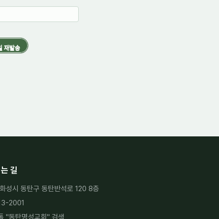
는 길
화성시 동탄구 동탄반석로 120 8층
13-2001
 "
동탄명성교회
" 검색