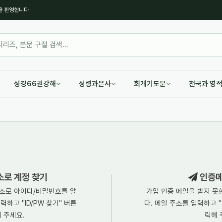
을 환영합니다
성경66권강해
성령과은사
회개기도문
천국과 영
소로 계정 찾기
인증메
소로 아이디/비밀번호를 알
가입 인증 메일을 받지 못
하고 "ID/PW 찾기" 버튼
다. 메일 주소를 입력하고 
 주세요.
릭해 