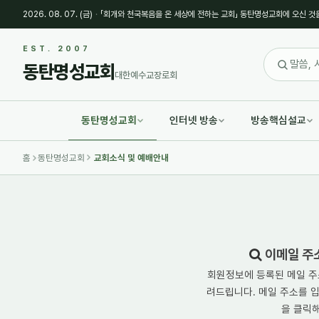
2026. 08. 07. (금)
·
「회개와 천국복음을 온 세상에 전하는 교회」 동탄명성교회에 오신 것
EST. 2007
동탄명성교회
대한예수교장로회
동탄명성교회
인터넷 방송
방송핵심설교
홈
동탄명성교회
교회소식 및 예배안내
이메일 주
회원정보에 등록된 메일 주
려드립니다. 메일 주소를 입력
을 클릭해