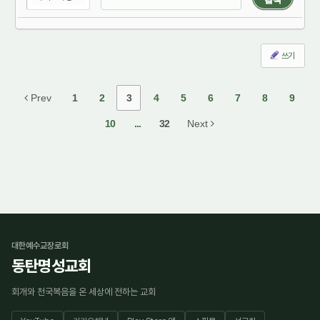
쓰기
Prev
1
2
3
4
5
6
7
8
9
10
...
32
Next
대한예수교장로회
동탄명성교회
회개와 천국복음을 온 세상에 전하는 교회