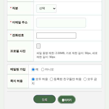
*
직분
나. 재화 또는 서비스 제공
서비스 제공, 콘텐츠 제공, 맞춤 서비스 제공 등을 목적으로
*
이메일 주소
개인정보를 처리합니다.
*
전화번호
프로필 사진
파일 용량 제한: 2.00MB, 가로 제한 길이: 90px, 세로
2. 개인정보 파일 현황
제한 길이: 90px
1. 개인정보 파일명 : 동탄명성교회
메일링 가입
예
아니오
- 개인정보 항목 : 이메일, 비밀번호, 로그인ID, 생년월일,
이름, 직책, 서비스 이용 기록, 접속 로그, 접속 IP 정보
모두 허용
등록된 친구들만 허용
모두 금
쪽지 허용
- 수집방법 : 홈페이지
지
- 보유근거 : 동탄명성교회 홈페이지 이용자 파악
- 보유기간 : 3년
돌아가기
- 관련법령 : 신용정보의 수집/처리 및 이용 등에 관한 기록
: 3년