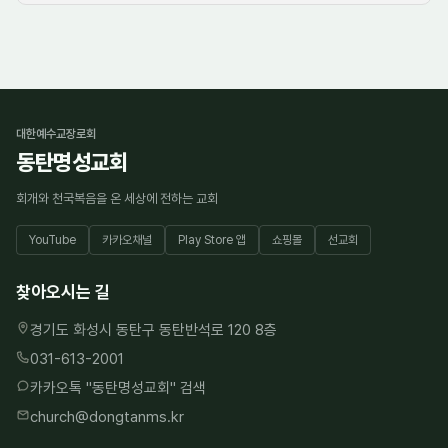
3. 개인정보의 처리 및 보유 기간
대한예수교장로회
동탄명성교회
①
<동탄명성교회>('동탄명성교회')
은(는) 법령에 따른 개
인정보 보유·이용기간 또는 정보주체로부터 개인정보를 수
회개와 천국복음을 온 세상에 전하는 교회
집시에 동의 받은 개인정보 보유,이용기간 내에서 개인정보
를 처리,보유합니다.
YouTube
카카오채널
Play Store 앱
쇼핑몰
선교회
② 각각의 개인정보 처리 및 보유 기간은 다음과 같습니다.
찾아오시는 길
1.<홈페이지 회원가입 및 관리>
경기도 화성시 동탄구 동탄반석로 120 8층
<홈페이지 회원가입 및 관리>와 관련한 개인정보는 수집.
031-613-2001
이용에 관한 동의일로부터<3년>까지 위 이용목적을 위하
카카오톡 "
동탄명성교회
" 검색
여 보유.이용됩니다.
church@dongtanms.kr
-보유근거 : 동탄명성교회 홈페이지 이용자 파악
-관련법령 : 신용정보의 수집/처리 및 이용 등에 관한 기록 :