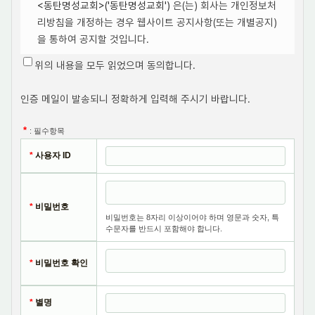
<동탄명성교회>('동탄명성교회')
은(는) 회사는 개인정보처
리방침을 개정하는 경우 웹사이트 공지사항(또는 개별공지)
을 통하여 공지할 것입니다.
위의 내용을 모두 읽었으며 동의합니다.
○ 본 방침은부터
2008
년
1
월
1
일부터 시행됩니다.
인증 메일이 발송되니 정확하게 입력해 주시기 바랍니다.
1. 개인정보의 처리 목적
<동탄명성교회>
*
: 필수항목
('http://dongtanms.kr'이하 '동탄명성교회')
은(는) 개
인정보를 다음의 목적을 위해 처리합니다. 처리한 개인정보
*
사용자 ID
는 다음의 목적이외의 용도로는 사용되지 않으며 이용 목적
이 변경될 시에는 사전동의를 구할 예정입니다.
*
비밀번호
가. 홈페이지 회원가입 및 관리
비밀번호는 8자리 이상이어야 하며 영문과 숫자, 특
수문자를 반드시 포함해야 합니다.
회원 가입의사 확인, 회원제 서비스 제공에 따른 본인 식별·
인증, 회원자격 유지·관리, 제한적 본인확인제 시행에 따른
*
비밀번호 확인
본인확인, 서비스 부정이용 방지 등을 목적으로 개인정보를
처리합니다.
*
별명