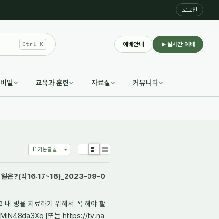
로그인
예배안내
실시간 예배
Ctrl K
적비밀
교육과 훈련
자료실
커뮤니티
T
기본글꼴
List
Zine
Gallery
은?(막16:17~18)_2023-09-0
하고 내 병을 치료하기 위해서 꼭 해야 할
N48da3Xg [또는 https://tv.na