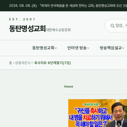
2026. 08. 08. (토)
·
「회개와 천국복음을 온 세상에 전하는 교회」 동탄명성교회에 오신 것
Sketchbook5, 스케치북5
Sketchbook5, 스케치북5
EST. 2007
동탄명성교회
대한예수교장로회
동탄명성교회
인터넷 방송
방송핵심설교
Sketchbook5, 스케치북5
Sketchbook5, 스케치북5
홈
성령과은사
축사치유 6단계알기(7강)
Home