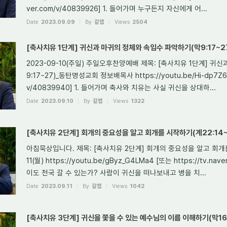
ver.com/v/40839926] 1. 들어가며 누구든지 자신에게 어...
Date
2023.09.09
By
갈렙
Views
2504
[축사치유 1단계] 귀신과 마귀의 정체와 속임수 파악하기(막9:17~27
2023-09-10(주일) 주일오후찬양예배 제목: [축사치유 1단계] 귀
9:17~27)_동탄명성교회 정보배목사 https://youtu.be/Hi-dp7Z6EX
v/40839940] 1. 들어가며 축사와 치유는 사실 귀신을 상대하...
Date
2023.09.10
By
갈렙
Views
1322
[축사치유 2단계] 회개의 중요성을 알고 회개를 시작하기(계22:14~15
아침묵상입니다. 제목: [축사치유 2단계] 회개의 중요성을 알고 회개를 시
11(월) https://youtu.be/gByz_G4LMa4 [또는 https://tv.na
이도 천국 갈 수 있는가? 사람이 귀신을 떠나보내고 병을 치...
Date
2023.09.11
By
갈렙
Views
1042
[축사치유 3단계] 귀신을 쫓을 수 있는 예수님의 이름 이해하기(막16:1