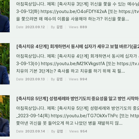
아침묵상입니다. 제목: [축사치유 3단계] 귀신을 쫓을 수 있는 예수님의 
3-09-12(화) https://youtu.be/O4oFDfY42xA [또는 https://t
을 쫓으려면 왜 예수의 이름을 사용해야 하는가? 귀신을 쫓을...
Date
2023.09.12
By
갈렙
Views
889
[축사치유 4단계] 회개하면서 동시에 십자가 세우고 보혈 바르기(골2:1
아침묵상입니다. 제목: [축사치유 4단계] 회개하면서 동시에 십자가 세우
3-09-13(수) https://youtu.be/M21KVkgstfA [또는 https://tv
치유의 기본 3단계는? 축사를 하고 치유를 하기 위해 꼭 필...
Date
2023.09.13
By
갈렙
Views
994
[축사치유 5단계] 성령세례와 방언기도의 중요성을 알고 방언 시작하기(행
아침묵상입니다. 제목: [축사치유 5단계] 성령세례와 방언기도의 중요성
_2023-09-14(목) https://youtu.be/TG7OkXvThPc [또는 https:
쫓아낸 귀신을 못 들어오게 하고 나았던 병을 재발하지 않...
Date
2023.09.14
By
갈렙
Views
954