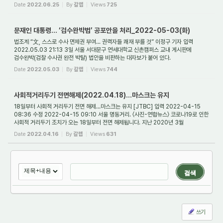
대통령의 취임사 도중, 취임...
Date
2022.06.25
By
갈렙
Views
725
문재인 대통령... ‘검수완박법’ 공포안을 처리_2022-05-03(화)
법조계 “文, 스스로 수사 면제권 부여... 권력자들 쾌재 부를 것” 이정구 기자 입력
2022.05.03 21:13 3일 서울 서대문구 연세대학교 신촌캠퍼스 교내 게시판에
검수완박(검찰 수사권 완전 박탈) 법안을 비판하는 대자보가 붙어 있다.
신전국대학생대표자협의...
Date
2022.05.03
By
갈렙
Views
744
사회적거리두기 전면해제(2022.04.18)...마스크는 유지
18일부터 사회적 거리두기 전면 해제…마스크는 유지 [JTBC] 입력 2022-04-15
08:36 수정 2022-04-15 09:10 서울 명동거리. 〈사진-연합뉴스〉 코로나19로 인한
사회적 거리두기 조치가 오는 18일부터 전면 해제됩니다. 지난 2020년 3월
거리두기가 도입된 이후...
Date
2022.04.16
By
갈렙
Views
631
검색
쓰기