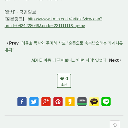
[출처] - 국민일보
[원본링크] -
https://www.kmib.co.kr/article/view.asp?
arcid=0924228049&code=23111111&cp=nv
Prev
이윤호 목사와 주미혜 사모 "순종으로 축복받으라는 가계치유
론자"
ADHD 아동 뇌 찍어보니… ‘이런 차이’ 있었다
Next
0
추천