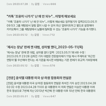
혈벽입하라!” ...
Date
2023.07.28
By
갈렙
Views
666
"카톡 '조용히 나가기' 난 왜 안 되누"…이렇게 해보세요
"카톡 '조용히 나가기' 난 왜 안 되누"…이렇게 해보세요 임주형기자 입력2023.05.11
09:53 그룹 채팅방서 알림 없이 나갈 수 있어 최신 업데이트하고 별도로 설정해야
카카오톡이 그룹 채팅방에서 남몰래 탈퇴할 수 있는 '조용히 나가기' 기능을 추가했다.
다...
Date
2023.05.12
By
갈렙
Views
712
‘제사는 장남’ 판례 깬 대법, 성차별 깼다_2023-05-11(목)
‘제사는 장남’ 판례 깬 대법, 성차별 깼다 입력 : 2023.05.11 18:48 수정 :
2023.05.11 23:28 김희진 기자 대법원 전원합의체가 11일 제사 주재자로 ‘최근친
연장자’를 우선해야 한다는 새 기준을 제시한 바탕에는 기존 판례가 유교적 가부장제에
뿌리를 둔 제...
Date
2023.05.12
By
갈렙
Views
576
[전문] 윤석열 대통령 미국 상·하원 합동회의 연설문
[전문] 윤석열 대통령 미국 상·하원 합동회의 연설문 최석진 기자 승인 2023.04.28
02:32 수정 2023.04.28 11:00 윤 대통령의 미 의회 연설은 이승만 대통령 이래
한국 정상으로 7번째 지난 2013년 박근혜 전 대통령 이후 10년 만에 한국 대통령의
연설 이날 ...
Date
2023.05.01
By
갈렙
Views
647