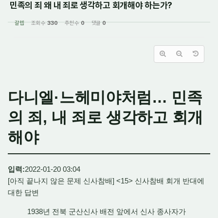
민족의 죄 왜 내 죄로 생각하고 회개해야 하는가?
갈렙
조회 수
330
추천 수
0
댓글
0
다니엘·느헤미야처럼… 민족
의 죄, 내 죄로 생각하고 회개
해야
입력:
2022-01-20 03:04
[아직 끝나지 않은 문제 신사참배] <15> 신사참배 회개 반대에
대한 답변
1938년 전북 군산신사 배전 앞에서 신사 종사자가