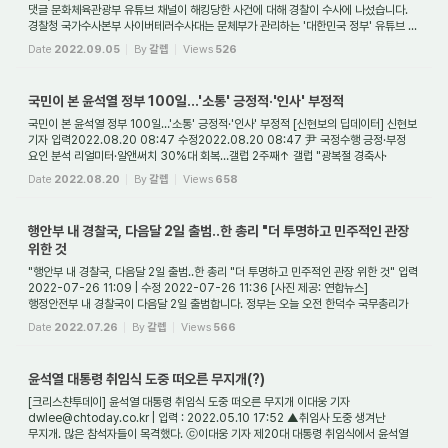
댓글 문화체육관광부 유튜브 채널이 해킹당한 사건에 대해 경찰이 수사에 나섰습니다.
경찰청 국가수사본부 사이버테러수사대는 문체부가 관리하는 '대한민국 정부' 유튜브 ...
Date
2022.09.05
By
갈렙
Views
526
국민이 본 윤석열 정부 100일…'소통' 긍정적·'인사' 부정적
국민이 본 윤석열 정부 100일…'소통' 긍정적·'인사' 부정적 [신현보의 딥데이터] 신현보
기자 입력2022.08.20 08:47 수정2022.08.20 08:47 尹 국정수행 긍정·부정
요인 분석 리얼미터·알앤써치 30%대 회복…갤럽 2주째↑ 갤럽 "광복절 경축사·
기자회견에 지지층 ...
Date
2022.08.20
By
갈렙
Views
658
행안부 내 경찰국, 다음달 2일 출범‥한 총리 "더 투명하고 민주적인 관장
위한 것
"행안부 내 경찰국, 다음달 2일 출범‥한 총리 "더 투명하고 민주적인 관장 위한 것" 입력
2022-07-26 11:09 | 수정 2022-07-26 11:36 [사진 제공: 연합뉴스]
행정안전부 내 경찰국이 다음달 2일 출범합니다. 정부는 오늘 오전 한덕수 국무총리가
주재한 국무회...
Date
2022.07.26
By
갈렙
Views
566
윤석열 대통령 취임식 도중 떠오른 무지개(?)
[크리스챤투데이] 윤석열 대통령 취임식 도중 떠오른 무지개 이대웅 기자
dwlee@chtoday.co.kr | 입력 : 2022.05.10 17:52 ▲취임사 도중 생겨난
무지개. 많은 참석자들이 목격했다. ⓒ이대웅 기자 제20대 대통령 취임식에서 윤석열