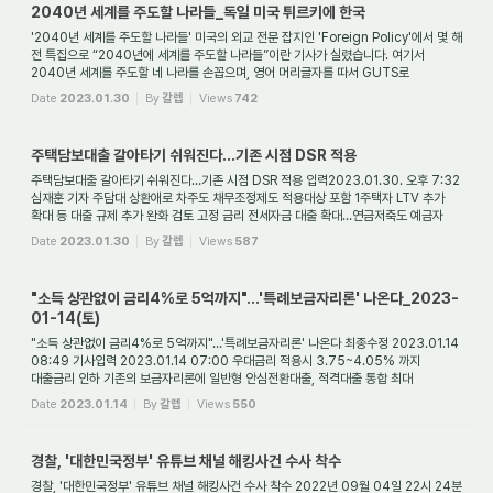
2040년 세계를 주도할 나라들_독일 미국 튀르키에 한국
'2040년 세계를 주도할 나라들' 미국의 외교 전문 잡지인 'Foreign Policy'에서 몇 해
전 특집으로 “2040년에 세계를 주도할 나라들”이란 기사가 실렸습니다. 여기서
2040년 세계를 주도할 네 나라를 손꼽으며, 영어 머리글자를 따서 GUTS로
표시하였는데, G는...
Date
2023.01.30
By
갈렙
Views
742
주택담보대출 갈아타기 쉬워진다…기존 시점 DSR 적용
주택담보대출 갈아타기 쉬워진다…기존 시점 DSR 적용 입력2023.01.30. 오후 7:32
심재훈 기자 주담대 상환애로 차주도 채무조정제도 적용대상 포함 1주택자 LTV 추가
확대 등 대출 규제 추가 완화 검토 고정 금리 전세자금 대출 확대…연금저축도 예금자
보호 ...
Date
2023.01.30
By
갈렙
Views
587
"소득 상관없이 금리4%로 5억까지"…'특례보금자리론' 나온다_2023-
01-14(토)
"소득 상관없이 금리4%로 5억까지"…'특례보금자리론' 나온다 최종수정 2023.01.14
08:49 기사입력 2023.01.14 07:00 우대금리 적용시 3.75~4.05% 까지
대출금리 인하 기존의 보금자리론에 일반형 안심전환대출, 적격대출 통합 최대
5억원까지 LTV·DTI 한도 안...
Date
2023.01.14
By
갈렙
Views
550
경찰, '대한민국정부' 유튜브 채널 해킹사건 수사 착수
경찰, '대한민국정부' 유튜브 채널 해킹사건 수사 착수 2022년 09월 04일 22시 24분