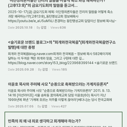
"이단정죄론자들은 진리의 말씀을 어떻게 축소 과장 왜곡하는가?
(고후13:8)"의 금요기도회의 말씀을 듣고서...
2025-10-17(금) 금요기도회 제목: 이단정죄론자들은 진리의 말씀을 어떻게 축소
과장 왜곡하는가?(고후13:8)_동탄명성교회 정보배목사
https://youtu.be/e_aU5uM1iLI 존경하는 동탄명성교회 담임이신 정보배 목사님~
목사님은 이 시대에 세계 최고 수준의 성경...
Date
2025.10.18
By
갈렙
Views
636
<슬기로운 브랜드 블로그>의 "회개와천국복음"(회개와천국복음연구소
발행)에 대한 총평
회개와 천국복음blog.naver.com회개와 천국복음 – 정보배 목사 582페이지에
달하는 이 두꺼운 책은 회개와 믿음, 그리고 구원에 대한 깊...
https://blog.naver.com/story153_blog/223968399144 <슬기로운 브랜드
블로그> 회개와 천국복음 – 정보배 목사 582페...
Date
2025.09.28
By
갈렙
Views
185
이윤호 목사와 주미혜 사모 "순종으로 축복받으라는 가계치유론자"
이윤호 목사와 주미혜 사모 "순종으로 축복받으라는 가계치유론자" 2011. 9. 13.
14:16 [미션라이프] 서울 송파동 꿈의축제교회 담임 이윤호(60) 목사가 지난
1999년에 펴낸 '가계에 흐르는 저주를 이렇게 끊어라'(베다니)는 당시 한국교회에
상당한 파장을 던...
Date
2025.07.05
By
갈렙
Views
427
민족의 죄 왜 내 죄로 생각하고 회개해야 하는가?