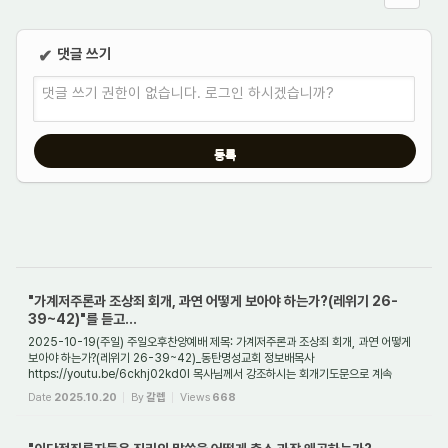
댓글 쓰기
✔
댓글 쓰기 권한이 없습니다. 로그인 하시겠습니까?
"가계저주론과 조상죄 회개, 과연 어떻게 보아야 하는가?(레위기 26-
39~42)"를 듣고...
2025-10-19(주일) 주일오후찬양예배 제목: 가계저주론과 조상죄 회개, 과연 어떻게
보아야 하는가?(레위기 26-39~42)_동탄명성교회 정보배목사
https://youtu.be/6ckhj02kd0I 목사님께서 강조하시는 회개기도문으로 계속
기도하니, 영의 눈이 조금씩 뜨여지고 ...
Date
2025.10.20
By
갈렙
Views
668