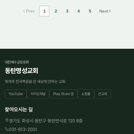
Prev
1
2
3
4
5
Next
대한예수교장로회
동탄명성교회
회개와 천국복음을 온 세상에 전하는 교회
YouTube
카카오채널
Play Store 앱
쇼핑몰
선교회
찾아오시는 길
경기도 화성시 동탄구 동탄반석로 120 8층
031-613-2001