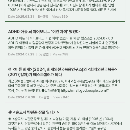
다니엘·느헤미야처럼… 민족의 죄, 내 죄로 생각하고 회개해야 입력:2022-01-20
03:04 [아직 끝나지 않은 문제 신사참배] <15> 신사참배 회개 반대에 대한 답변
1938년 전북 군산신사 배전 앞에서 신사 종사자가 사진촬영을 했다. 배전은 신사에
배례하기 위해 ...
Date
2025.03.31
By
갈렙
Views
330
ADHD 아동 뇌 찍어보니… ‘이런 차이’ 있었다
ADHD 아동 뇌 찍어보니… ‘이런 차이’ 있었다 © 제공: 헬스조선 2024.07.03
ADHD 아동의 뇌 혈류량이 연령에 따라 뚜렷하게 달라진다는 사실이 국내 연구진에
의해 밝혀졌다. 특히 만 7~8세에 ADHD 아동의 뇌 기능 변화가 집중적으로 발생하는
것으로 확인됐다....
Date
2024.07.29
By
갈렙
Views
755
책 <바른 회개>(2024, 회개와천국복음연구소)와 <회개와천국복음>
(2017,발해)가 베스트셀러가 되다
최근 갓피플닷컴에서 <바른 회개>(2024, 회개와천국복음연구소) 책이 베스트셀러가
되어 고공행진을 하고 있습니다. 모든 사람들이 찾는 베스트셀러가 된 것입니다. 모든
영광, 하나님께 돌립니다. ●갓피플닷컴( https://mall.godpeople.com/?
G=9791198664402 ...
Date
2024.04.30
By
갈렙
Views
840
◈ <순교자 박관준 장로 일대기>
◈ <순교자 박관준 장로 일대기> 박영창(아들) 지음 ◑1. 회심 (1905년) (30세)
그것은 당시 러일전쟁에서 일본이 완전히 승리한 1905년 가을 어느 날이었다. 서재에서
독서를 하고 있던 중에 갑자기 공중에서 높은 음성이 들려왔다. “절벽 유위면