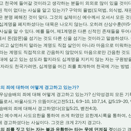
고 천국에 들어갈 것이라고 생각하는 분들이 외외로 많이 있을 것이다
 적이 없다는 사실을 알고 있는가? 구약의 율법(도덕법, 의식법, 재
법)은 분명 폐해진 것이 맞다. 그것의 실체이신 예수께서 오셔서 모든 
십계명을 폐지하셨다는 대목은 나오지 않는다. 오히려 산상수훈(마5~
사실을 알 수 있다. 예를 들어, 제1계명은 다른 신적인 존재들을 두
4에서 돈(맘몬)을 섬기는 것도 다른 신을 섬기는 것이라고 말씀하셨다.
그리고 살인하지 말라는 계명도 직접 살인이 아니라 마음으로 미워하
말라는 계명도 직접적으로 간음하지 않았어도 마음으로만 간음한 것도
대에 살고 있는 성도라 할지라도 십계명을 지키지 않는 자는 구원받을
 자라도 천국가려면, 십계명을 어긴 죄를 회개하여 천국에 가는 방법 
배의 죄에 대하여 어떻게 경고하고 있는가?
상숭배의 죄에 대해 어떻게 경고하고 있는가? 신약성경의 모든 기록
 바울사도가 으뜸이다(고전5:11, 6:9~10, 10:7,14, 갈5:19~20,
배의 죄에 대해서 경고하였다(요일5:21, 벧전4:3).
 예수께서 사도요한을 통하여 쓰게 하였던 요한계시록을 통하여, 
 경고하셨다는 사실이다. 그것은 크게 2가지 경고다.
의 죄를 짓고 있는 자는 불과 유황하는 타는 못에 던져질 것
이라고 경