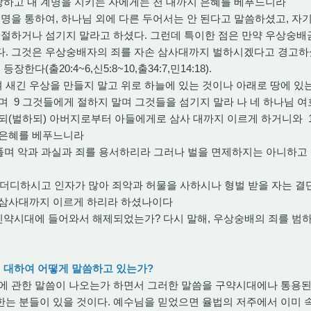
랑하고 내 계명을 지키는 자에게는 천 대까지 은혜를 베푸느니라
을 통하여, 하나님 외에 다른 두어서는 안 된다고 말씀하셨고, 자
 절하거나 섬기지 말라고 하셨다. 그런데 특이한 점은 만약 우상숭배
다. 그것은 우상숭배자의 죄를 자손 삼사대까지 벌하시겠다고 경고하
다(출20:4~6,신5:8~10,출34:7,민14:18).
하여 새긴 우상을 만들지 말고 위로 하늘에 있는 것이나 아래로 땅에 있
며 9 그것들에게 절하지 말며 그것들을 섬기지 말라 나 네 하나님
되(벌하되) 아버지로부터 아들에게로 삼사 대까지 이르게 하거니와 1
 은혜를 베푸느니라
베풀며 악과 과실과 죄를 용서하리라 그러나 벌을 면제하지는 아니하고
를 더디하시고 인자가 많아 죄악과 허물을 사하시나 형벌 받을 자는 
 삼사대까지 이르게 하리라 하셨나이다
신약시대에 들어와서 해제되었는가? 다시 말해, 우상숭배의 죄를 범하
에 대하여 어떻게 말씀하고 있는가?
 관한 말씀이 나오는가 하면서 그러한 말씀을 구약시대에나 통용된
한는 분들이 있을 것이다. 예수님을 믿었으면 율법의 저주에서 이미 