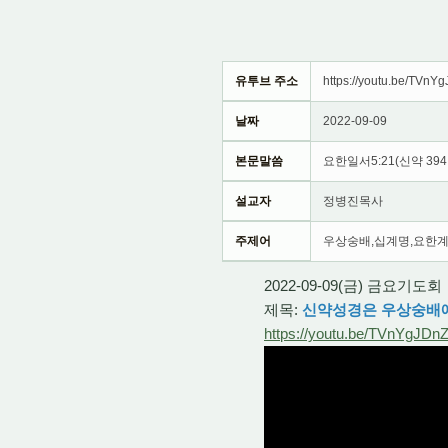
유투브 주소
https://youtu.be/TVnY
날짜
2022-09-09
본문말씀
요한일서5:21(신약 394
설교자
정병진목사
주제어
우상숭배,십계명,요한
2022-09-09(금) 금요기도회
제목:
신약성경은 우상숭배에 
https://youtu.be/TVnYgJDn