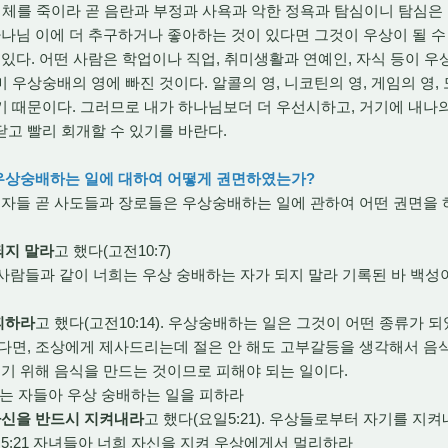
 지체를 죽이라 곧 음란과 부정과 사욕과 악한 정욕과 탐심이니 탐심
님 이에 더 추구하거나 좋아하는 것이 있다면 그것이 우상이 될 수 
있다. 어떤 사람은 학업이나 직업, 취미생활과 연예인, 자식 등이 우상
 우상숭배의 영에 빠진 것이다. 알콜의 영, 니코틴의 영, 게임의 영,
 때문이다. 그러므로 내가 하나님보더 더 우선시하고, 거기에 내나
고 빨리 회개할 수 있기를 바란다.
 우상숭배하는 일에 대하여 어떻게 권면하였는가?
자들 곧 사도들과 장로들은 우상숭배하는 일에 관하여 어떤 권면을 하
되지 말라
고 했다(고전10:7)
떤 사람들과 같이 너희는 우상 숭배하는 자가 되지 말라 기록된 바 백성
라
피하라
고 했다(고전10:14). 우상숭배하는 일은 그것이 어떤 종류가 
한다면, 조상에게 제사드리는데 절은 안 해도 고부갈등을 생각해서 음
기기 위해 음식을 만드는 것이므로 피해야 되는 일이다.
랑하는 자들아 우상 숭배하는 일을 피하라
자신을 반드시 지켜내라
고 했다(요일5:21). 우상들로부터 자기를 지
일5:21 자녀들아 너희 자신을 지켜 우상에게서 멀리하라