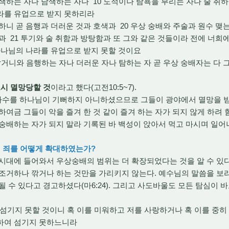
색하는 자나 남색하는 자나 10 도적이나 탐욕을 부리는 자나 술 취
라를 유업으로 받지 못하리라
분명하니 곧 음행과 더러운 것과 호색과 20 우상 숭배와 주술과 원수 
과 21 투기와 술 취함과 방탕함과 또 그와 같은 것들이라 전에 너희
 하나님의 나라를 유업으로 받지 못할 것이요
 알거니와 음행하는 자나 더러운 자나 탐하는 자 곧 우상 숭배자는 다
시 멸망당할 것
이라고 했다(고전10:5~7).
의 다수를 하나님이 기뻐하지 아니하셨으므로 그들이 광야에서 멸망을 
하여금 그들이 악을 즐겨 한 것 같이 즐겨 하는 자가 되지 않게 하려 
 숭배하는 자가 되지 말라 기록된 바 백성이 앉아서 먹고 마시며 일
의 죄를 어떻게 확대하였는가?
대에 들어와서 우상숭배의 범위는 더 확장되었다는 것을 알 수 있다
조거하나 깎거나 하는 것만을 가리키지 않는다. 예수님의 말씀을 보
될 수 있다고 경고하셨다(마6:24). 그리고 사도바울도 모든 탐심이 
인을 섬기지 못할 것이니 혹 이를 미워하고 저를 사랑하거나 혹 이를 중
겸하여 섬기지 못하느니라