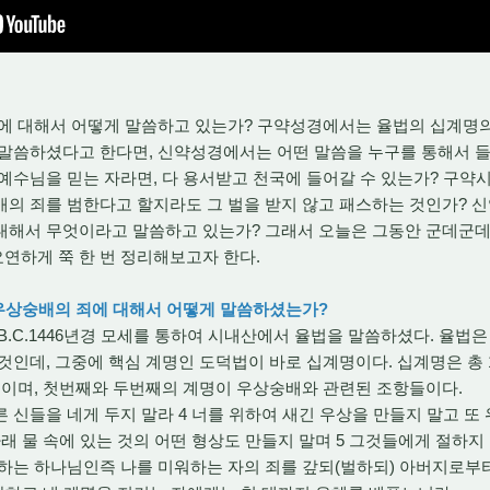
에 대해서 어떻게 말씀하고 있는가? 구약성경에서는 율법의 십계명의
 말씀하셨다고 한다면, 신약성경에서는 어떤 말씀을 누구를 통해서 들
예수님을 믿는 자라면, 다 용서받고 천국에 들어갈 수 있는가? 구
의 죄를 범한다고 할지라도 그 벌을 받지 않고 패스하는 것인가? 신
대해서 무엇이라고 말씀하고 있는가? 그래서 오늘은 그동안 군데군
연하게 쭉 한 번 정리해보고자 한다.
 우상숭배의 죄에 대해서 어떻게 말씀하셨는가?
C.1446년경 모세를 통하여 시내산에서 율법을 말씀하셨다. 율법
것인데, 그중에 핵심 계명인 도덕법이 바로 십계명이다. 십계명은 총
개이며, 첫번째와 두번째의 계명이 우상숭배와 관련된 조항들이다.
 다른 신들을 네게 두지 말라 4 너를 위하여 새긴 우상을 만들지 말고 또
아래 물 속에 있는 것의 어떤 형상도 만들지 말며 5 그것들에게 절하
투하는 하나님인즉 나를 미워하는 자의 죄를 갚되(벌하되) 아버지로부