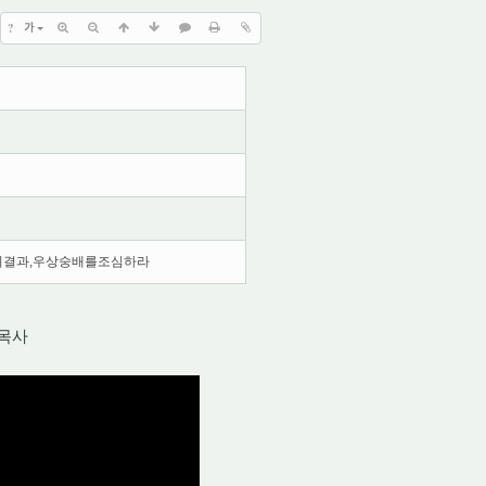
?
가
의결과,우상숭배를조심하라
목사