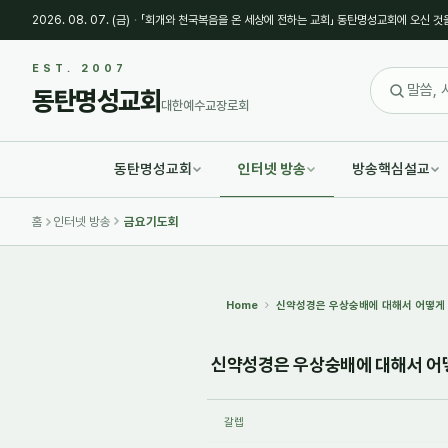
2026. 08. 07. (금)
·
「회개와 천국복음을 온 세상에 전하는 교회」 동탄명성교회에 오신 것
Sketchbook5, 스케치북5
Sketchbook5, 스케치북5
EST. 2007
동탄명성교회
대한예수교장로회
동탄명성교회
인터넷 방송
방송핵심설교
Sketchbook5, 스케치북5
Sketchbook5, 스케치북5
홈
인터넷 방송
금요기도회
Home
신약성경은 우상숭배에 대해서 어떻게 말씀
신약성경은 우상숭배에 대해서 어떻게
갈렙