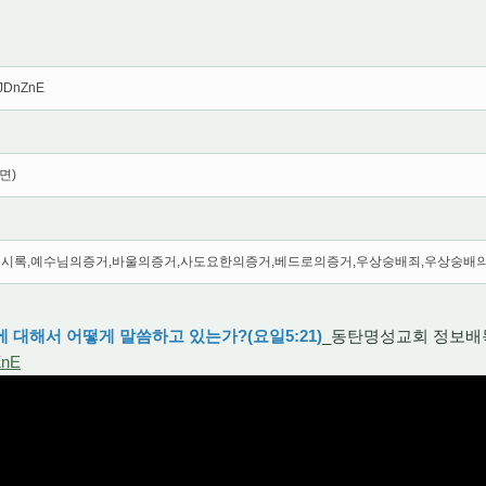
gJDnZnE
면)
계시록,예수님의증거,바울의증거,사도요한의증거,베드로의증거,우상숭배죄,우상숭배
대해서 어떻게 말씀하고 있는가?(요일5:21)
_동탄명성교회 정보배
ZnE