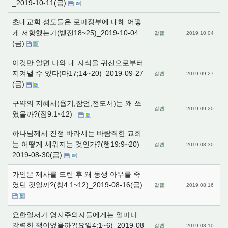
_2019-10-11(금)
초대교회 성도들은 로마정부에 대해 어떻
게 저항했는가(벧전18~25)_2019-10-04
갈렙
2019.10.04
(금)
이것만 알면 나와 내 자식을 귀신으로부터
지켜낼 수 있다(마17;14~20)_2019-09-27
갈렙
2019.09.27
(금)
구약의 지혜서(욥기,잠언,전도서)는 왜 쓰
갈렙
2019.09.20
였을까?(잠9:1~12)_
하나님께서 진정 바라시는 바람직한 교회
는 어떻게 세워지는 것인가?(행19:9~20)_
갈렙
2019.08.30
2019-08-30(금)
가인은 제사를 드린 후 왜 동생 아우를 죽
였던 것일까?(창4:1~12)_2019-08-16(금)
갈렙
2019.08.16
요한일서가 영지주의자들에게는 얼마나
강력한 책이었을까?(요일4:1~6)_2019-08
갈렙
2019.08.10