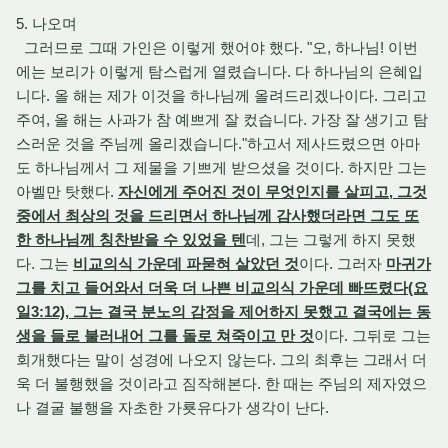
5. 나오며
그러므로 그때 가인은 이렇게 했어야 했다. "오, 하나님! 이번
에는 보리가 이렇게 탐스럽게 열렸습니다. 다 하나님의 은혜입
니다. 올 해는 제가 이것을 하나님께 올려드리겠나이다. 그리고
주여, 올 해는 사과가 참 예쁘게 잘 컸습니다. 가장 잘 생기고 탐
스러운 것을 주님께 올리겠습니다."하고서 제사드렸으면 아마
도 하나님께서 그 제물을 기쁘게 받으셨을 것이다. 하지만 그는
아벨만 탓했다.
자신에게 주어진 것이 무엇인지를 살피고, 그것
중에서 최상의 것을 드리면서 하나님께 감사했더라면 그도 또
한 하나님께 칭찬받을 수 있었을 텐
데, 그는 그렇게 하지 못했
다. 그는
비교의식 가운데 파묻혀 살았던 것
이다. 그러자
마귀가
그를 치고 들어와서 더욱 더 나쁜 비교의식 가운데 빠뜨렸다(요
일3:12), 그는 결국 분노의 감정을 제어하지 못했고 결국에는 동
생을 들로 불러내어 그를 돌로 쳐죽이고 만 것
이다. 그뒤로 그는
회개했다는 말이 성경에 나오지 않는다. 그의 최후는 그래서 더
욱 더 불행했을 것이라고 짐작해본다. 한 때는 주님의 제자였으
나 결굴 불행을 자초한 가룟유다가 생각이 난다.