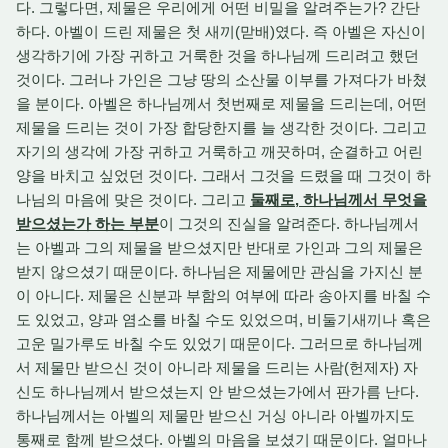
다. 그렇다면, 제물은 우리에게 어떤 비밀을 알려주는가? 간단
하다. 아벨이 드린 제물은 첫 새끼(맏배)였다. 즉 아벨은 자신이
생각하기에 가장 귀하고 거룩한 것을 하나님께 드리려고 했던
것이다. 그러나 가인은 그냥 땅의 소산물 이부를 가져다가 바쳤
을 분이다. 아벨은 하나님께서 첫번째로 제물을 드리는데, 어떤
제물을 드리는 것이 가장 합당한지를 늘 생각한 것이다. 그리고
자기의 생각에 가장 귀하고 거룩하고 깨끗하며, 순결하고 어린
양을 바치고 싶었던 것이다. 그래서 그것을 드렸을 때 그것이 하
나님의 마음에 맞은 것이다. 그리고
둘째로, 하나님께서 무엇을
받으셨는가 하는 부분
이 그것의 진실을 알려준다. 하나님께서
는 아벨과 그의 제물을 받으셨지만 반대로 가인과 그의 제물은
받지 않으셨기 때문이다. 하나님은 제물에만 관심을 가지신 분
이 아니다. 제물은 신분과 부함의 여부에 따라 송아지를 바칠 수
도 있었고, 양과 염소를 바칠 수도 있었으며, 비둘기새끼나 혹은
고운 밀가루도 바칠 수도 있었기 때문이다. 그러므로 하나님께
서 제물만 받으신 것이 아니라 제물을 드리는 사람(헌제자) 자
신도 하나님께서 받으셨는지 안 받으셨는가에서 판가름 난다.
하나님께서는 아벨의 제물만 받으신 거싱 아니라 아벨까지도
통째로 함께 받으셨다. 아벨의 마음을 보셨기 때문이다. 얼마나