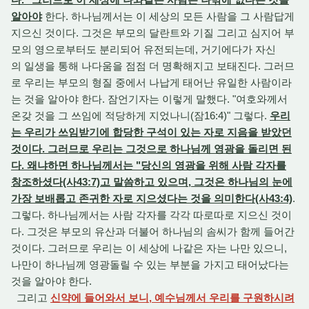
알아야
한다. 하나님께서는 이 세상의 모든 사람을 그 사람답게
지으신 것이다. 그것은 부모의 달란트와 기질 그리고 심지어 부
모의 영으로부터도 분리되어 유전되는데, 거기에다가 자신
의 일생을 통해 나다움을 점점 더 명확해지고 보태진다. 그러므
로 우리는 부모의 형질 중에서 나납게 태어난 유일한 사람이라
는 것을 알아야 한다. 잠언기자는 이렇게 말했다. "여호와께서
온갖 것을 그 쓰임에 적당하게 지었나니(잠16:4)" 그렇다.
우리
는 우리가 쓰임받기에 합당한 구석이 있는 자로 지음을 받았던
것이다. 그러므로 우리는 그것으로 하나님께 영광을 돌리면 된
다. 왜냐하면 하나님께서는 "당신의 영광을 위해 사람 각자를
창조하셨다(사43:7)고 말씀하고 있으며, 그것은 하나님의 눈에
가장 보배롭고 존귀한 자로 지으셨다는 것을 의미한다(사43:4)
.
그렇다. 하나님께서는 사람 각자를 각각 따로따로 지으신 것이
다. 그것은 부모의 유산과 더불어 하나님의 솜씨가 함께 들어간
것이다. 그러므로 우리는 이 세상에 나같은 자는 나만 있으니,
나만이 하나님께 영광돌릴 수 있는 부분을 가지고 태어났다는
것을 알아야 한다.
그리고
신약에 들어와서 보니, 예수님께서 우리를 구원하시려