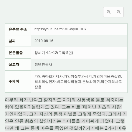
유투브 주소
https://youtu.be/m6MGoqNHDEk
날짜
2019-08-16
본문말씀
창세기 4:1~12(구약 5면)
설교자
정병진목사
가인과아벨의제사,가인의질투와시기,가인의미움과살인,
주제어
최초의살인자,비교의식의결과,분노와마귀,악한자의사로
잡음
아무리 화가 난다고 할지라도 자기의 친동생을 돌로 쳐죽이는
형이 있을까? 놀랍게도 있다. 그는 바로 "태어난 최초의 사람"
가인이었다. 그가 자신의 동생 아벨을 그렇게 죽였다. 그래서 가
인은 인류 최초의 살인자라는 타이틀을 거머쥐게 되었다. 그렇
다면 왜 그는 동생 아우를 죽였던 것일까? 거기에는 2가지 이유