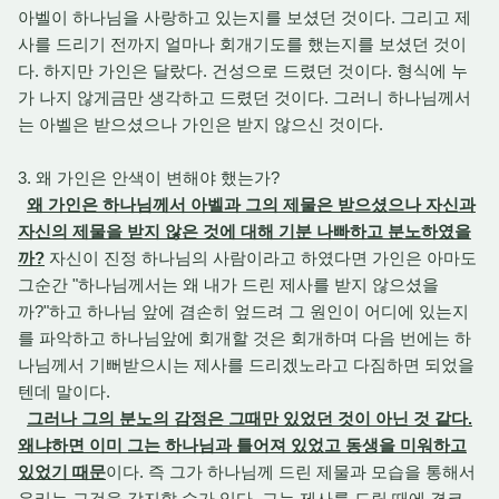
아벨이 하나님을 사랑하고 있는지를 보셨던 것이다. 그리고 제
사를 드리기 전까지 얼마나 회개기도를 했는지를 보셨던 것이
다. 하지만 가인은 달랐다. 건성으로 드렸던 것이다. 형식에 누
가 나지 않게금만 생각하고 드렸던 것이다. 그러니 하나님께서
는 아벨은 받으셨으나 가인은 받지 않으신 것이다.
3. 왜 가인은 안색이 변해야 했는가?
왜 가인은 하나님께서 아벨과 그의 제물은 받으셨으나 자신과
자신의 제물을 받지 않은 것에 대해 기분 나빠하고 분노하였을
까?
자신이 진정 하나님의 사람이라고 하였다면 가인은 아마도
그순간 "하나님께서는 왜 내가 드린 제사를 받지 않으셨을
까?"하고 하나님 앞에 겸손히 엎드려 그 원인이 어디에 있는지
를 파악하고 하나님앞에 회개할 것은 회개하며 다음 번에는 하
나님께서 기뻐받으시는 제사를 드리겠노라고 다짐하면 되었을
텐데 말이다.
그러나 그의 분노의 감정은 그때만 있었던 것이 아닌 것 같다.
왜냐하면 이미 그는 하나님과 틀어져 있었고 동생을 미워하고
있었기 때문
이다. 즉 그가 하나님께 드린 제물과 모습을 통해서
우리는 그것을 감지할 수가 있다. 그는 제사를 드릴 때에 결코