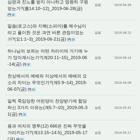
심판과 진노를 받지 아니하고 영원히 구원
갈렙
2019.06.28
얻는가?(롬14:10~12)_2019-06-28(금)
말씀(로고스)와 지혜(소피아)를 예수님이
라고 풀이한 것은 과연 바른 관점이었는
갈렙
2019.06.22
가?(요1:1~3)_2019-06-21(금)
하나님의 보좌는 어떤 자리이며 거기에 누
가 앉아계시는가?(계20:11~15)_2019-06
갈렙
2019.06.14
-14(금)
천상에서의 예배와 지상에서의 예배의 요
소의 차이는 무엇인가?(계5:9~14)_2019-
갈렙
2019.06.08
06-07(금)
일찍 죽임당한 어린양이 찬양받기에 합당
하신 3가지 이유는(계5:7~10)_2019-05-3
갈렙
2019.05.31
1(금)
용과 여자의 쟁투(12) 666은 진짜 무엇을
가리키는가?(계13:15~14:5)_2019-05-17
갈렙
2019.05.17
(금)