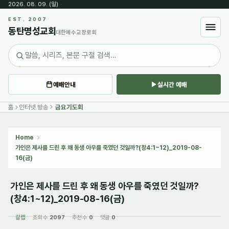
2026. 08. 09. (일)
·
Sketchbook5, 스케치북5
EST. 2007
동탄명성교회
대한예수교장로회
예배안내
실시간 예배
Sketchbook5, 스케치북5
홈
인터넷 방송
금요기도회
Home
가인은 제사를 드린 후 왜 동생 아우를 죽였던 것일까?(창4:1~12)_2019-08-
16(금)
가인은 제사를 드린 후 왜 동생 아우를 죽였던 것일까?
(창4:1~12)_2019-08-16(금)
갈렙
조회 수
2097
추천 수
0
댓글
0