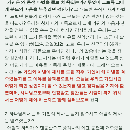
가인은 왜 동생 아벨을 돌로 쳐 죽였는가? 무엇이 그토록 그에
게 분노의 마음을 부추겼던 것인가?
그가 드린 곡식제사과 아벨
이 드렸던 동물의 희생제사와 그 분노는 무슨 관련이 있는 것은
혹 아닐까? 우리는 창세기의 기록으로서 그때 가인의 마음과 생
각을 전부 다 읽을 수는 없다. 하지만 감사하게도 우리는 그가
드린 제사와 그가 동생을 죽인 이유를 신약성경에서 조금 더 살
펴볼 수 있다(히11:4, 요일3:12). 고로, 우리는 신구약의 66권의
성경이 성령의 감동으로 주어진 하나님의 말씀이라는 것을 정
말 실감한다. 하나님께서는 이처럼 우리가 깨달을 수 있도록 성
경 어딘가에 그 이유를 기록해 두셨기 때문이다. 그래서 오늘 이
시간에는
가인와 아벨이 제사를 드린 직후, 가인이 왜 아벨을 쳐
죽였는지를 그 이유를 살펴봄으로서, 오늘날 우리도 가인처럼
어떻게 되면 살인자가 될 수 있는지를 알고 경각심을 가져야 할
뿐더러, 하나님으로부터 인정받고 칭찬듣는 사람이 되기 위해
서는 어떻게 해야 하는지도 함께 살펴보도록
한다.
2. 하나님께서는 왜 가인의 제사는 받지 않으시고 아벨의 제사
는 받으셨는가?
아담과 하와가 에덴동산으로 쫓겨나와 에덴 동편에 거주했을