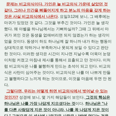
문제는 비교의식이다. 가인은 늘 비교의식 가운데 살았던 것
같다. 그러나 인간을 삐뚫어지게 하고 분노의 마음을 갖게 하는
것은 사실 비교의식에서 나온다
. 요일3:12에 보니, 그 배후에는
마귀가 있었던 것 같다. 그것을 부추긴 것이다. 가인은 늘 생각
했다. 왜 아벨을 하나님께서는 기뻐하실까? 그때 그 뒤에서 마
귀가 꾀인 것은 동생을 없애버리면 되지 않겠는가 하는 생각이
었을 것이다. 동생이 하도 하나님께 잘 하니까 내가 하는 행동이
상대적으로 약하거나 부족하거나 못되게 보일 수 있다고 판단
한 것이다. 이러한 생각은 시간이 지나면 지날수록 더욱더 눈덩
이처럼 커졌고 마침내 제사를 통해서 표출되고 만 것이다. 이처
럼 비교의식은 나를 불행하게 만드는 초석이 되고 만다. 비교의
식은 사탄이 심어주는 것이다. 비교의식은 나를 더 나쁘게 만들
고 불행하다고 느끼게 하는 것이므로, 이것을 마음에 두면 안 된
다.
그렇다면, 우리는 어떻게 하면 비교의식에서 벗어날 수 있는
것인가?
성경에 보니, 몇 가지 해답들이 보인다.
그것의 핵심은
하나님은 나를 가장 나답게 지으셨다는 것
이다.
하나님은 "나
를 다른 사람답게 지은 것이 아니라, 나를 꼭 나답게 지은 것이
다." 그러므로 이 세상에 나와같은 사람은 나밖에 없다는 것을