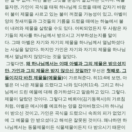
들자면, 가인이 곡식을 태워 하나님께 드렸을 때에 갑자기 바람
이 불이 제물을 사르고 있는 불이 꺼졌을 가능성이 있고, 아벨이
양의 첫새끼들과 그것들의 기름을 드렸을 때에는 하늘에서 불
이 내려와 제물을 살랐을 수도 있다. 어찌되었든지 두 사람은 자
기들의 제사를 하나님께서 받으시고 거부하셨는지를 말이
다. 그때 아벨은 자기와 자기의 제물을 하나님께서 열납하셨다
는 사실을 알았다. 하지만 가인은 자기와 자기의 제물을 하나님
께서 열납하지 않았다는 것을 알았다.
그렇다면,
왜 하나님께서는 이때 아벨과 그의 제물은 받으셨지
만, 가인과 그의 제물은 받지 않으신 것일까?
우선은
첫째로, 그
들이각각 바친 제물둘(예물들)
이 가르쳐준다. 히11:4에 보면, 아
벨은 더 나은 제물을 드렸다고 나와 있다(히11:4). 그리고 하나
님께서 드린 예물에 대해 증거하셨다고 말씀하고 있다. 그렇다.
제물이 달랐던 것이다. 그렇다고 베뢰아(김기동목사)의 가르침
처럼, 아벨은 메시야를 예표하는 양을 잡아바쳤으니까 하나님
이 받으신 것이고, 가인은 곡식을 드렸으니 속죄의 피가 없었기
에 그 예물을 안 받으셨다고 해석은 잘못된 것이다. 왜냐하면 하
나님께서는 동물제물이든 식물제물이든지 다 받으시기 때문이