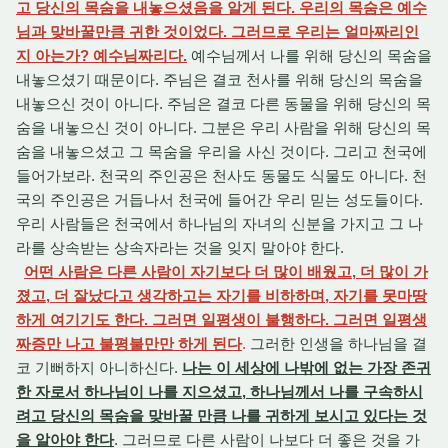
고 당신의 목숨을 내놓으셨음을 알게 된다. 우리의 목숨은 예수
님과 맞바꿀만큼 귀한 것이었다. 그러므로 우리는 얼마짜리인
지 아는가? 예수님짜리다.
예수님께서 나를 위해 당신의 목숨을
내놓으셨기 때문이다. 주님은 결코 천사를 위해 당신의 목숨을
내놓으신 것이 아니다. 주님은 결코 다른 동물을 위해 당신의 목
숨을 내놓으신 것이 아니다. 그분은 우리 사람을 위해 당신의 목
숨을 내놓으셨고 그 목숨을 우리을 사신 것이다. 그리고 천국에
들어가보라. 천국의 주인공은 천사도 동물도 식물도 아니다. 천
국의 주인공은 거듭나서 천국에 들어간 우리 믿는 성도들이다.
우리 사람들은 천국에서 하나님의 자녀의 신분을 가지고 그 나
라를 상속받는 상속자라는 것을 잊지 말아야 한다.
어떤 사람은 다른 사람이 자기보다 더 많이 배웠고, 더 많이 가
졌고, 더 잘났다고 생각하고는 자기를 비하하며, 자기를 못마땅
하게 여기기도 한다. 그러면 일평생이 불행하다. 그러면 일평생
짜증만 나고 불평불만만 하게 된다
.
그러한 인생을 하나님을 결
코 기뻐하지 아니하신다.
나는 이 세상에 나밖에 없는 가장 존귀
한 자로서 하나님이 나를 지으셨고, 하나님께서 나를 구속하시
려고 당신의 목숨을 맞바꿀 만큼 나를 귀하게 보시고 있다는 것
을 알아야 한다
. 그러므로 다른 사람이 나보다 더 좋은 것을 가