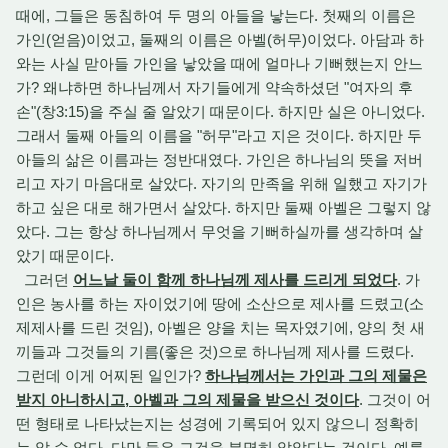
때에, 그들은 동침하여 두 명의 아들을 낳는다. 첫째의 이름은
가인(얻음)이었고, 둘째의 이름은 아벨(허무)이었다. 아담과 하
와는 사실 맏아들 가인을 낳았을 때에 얼마나 기뻐했는지 안느
가? 왜냐하면 하나님께서 자기들에게 약속하셨던 "여자의 후
손"(창3:15)을 주실 줄 알았기 때문이다. 하지만 실은 아니었다.
그래서 둘째 아들의 이름을 "허무"라고 지은 것이다. 하지만 두
아들의 삶은 이름과는 정반대였다. 가인은 하나님의 뜻을 저버
리고 자기 마음대로 살았다. 자기의 만족을 위해 일했고 자기가
하고 싶은 대로 해가면서 살았다. 하지만 둘째 아벨은 그렇지 않
았다. 그는 항상 하나님께서 무엇을 기뻐하실까를 생각하며 살
았기 때문이다.
그러던
어느날 둘이 함께 하나님께 제사를 드리게 되었다
. 가
인은 농사를 하는 자이었기에 땅에 소산으로 제사를 드렸고(소
제제사를 드린 것임), 아벨은 양을 치는 목자였기에, 양의 첫 새
끼들과 그것들의 기름(좋은 것)으로 하나님께 제사를 드렸다.
그런데 이게 어찌된 일인가?
하나님께서는 가인과 그의 제물은
받지 아니하시고, 아벨과 그의 제물을 받으신 것이다
. 그것이 어
떤 형태로 나타났는지는 성경에 기록되어 있지 않으니 정확히
는 알 수 없다. 다만 둘은 그것을 분명히 알았다는 것이다. 예를