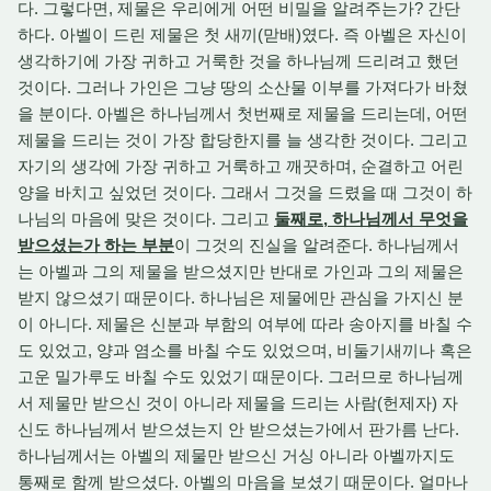
다. 그렇다면, 제물은 우리에게 어떤 비밀을 알려주는가? 간단
하다. 아벨이 드린 제물은 첫 새끼(맏배)였다. 즉 아벨은 자신이
생각하기에 가장 귀하고 거룩한 것을 하나님께 드리려고 했던
것이다. 그러나 가인은 그냥 땅의 소산물 이부를 가져다가 바쳤
을 분이다. 아벨은 하나님께서 첫번째로 제물을 드리는데, 어떤
제물을 드리는 것이 가장 합당한지를 늘 생각한 것이다. 그리고
자기의 생각에 가장 귀하고 거룩하고 깨끗하며, 순결하고 어린
양을 바치고 싶었던 것이다. 그래서 그것을 드렸을 때 그것이 하
나님의 마음에 맞은 것이다. 그리고
둘째로, 하나님께서 무엇을
받으셨는가 하는 부분
이 그것의 진실을 알려준다. 하나님께서
는 아벨과 그의 제물을 받으셨지만 반대로 가인과 그의 제물은
받지 않으셨기 때문이다. 하나님은 제물에만 관심을 가지신 분
이 아니다. 제물은 신분과 부함의 여부에 따라 송아지를 바칠 수
도 있었고, 양과 염소를 바칠 수도 있었으며, 비둘기새끼나 혹은
고운 밀가루도 바칠 수도 있었기 때문이다. 그러므로 하나님께
서 제물만 받으신 것이 아니라 제물을 드리는 사람(헌제자) 자
신도 하나님께서 받으셨는지 안 받으셨는가에서 판가름 난다.
하나님께서는 아벨의 제물만 받으신 거싱 아니라 아벨까지도
통째로 함께 받으셨다. 아벨의 마음을 보셨기 때문이다. 얼마나