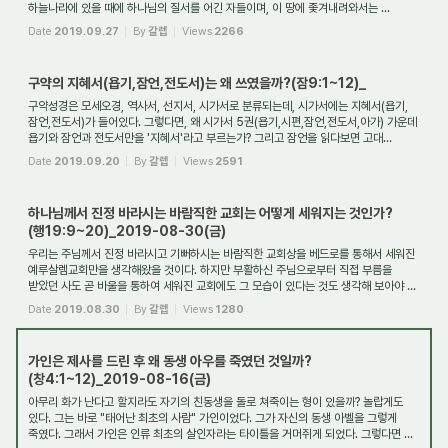
하늘나라에 있을 때에 하나님의 질서를 어긴 자들이며, 이 땅에 좇겨내려와서는 ...
Date
2019.09.27
By
갈렙
Views
2266
구약의 지혜서(욥기,잠언,전도서)는 왜 쓰였을까?(잠9:1~12)_
구약성경은 모세오경, 역사서, 선지서, 시가서로 분류되는데, 시가서에는 지혜서(욥기,
잠언,전도서)가 들어있다. 그렇다면, 왜 시가서 5권(욥기,시편,잠언,전도서,아가) 가운데
욥기와 잠언과 전도서만을 '지혜서'라고 부르는가? 그리고 잠언을 읽다보면 고대...
Date
2019.09.20
By
갈렙
Views
2591
하나님께서 진정 바라시는 바람직한 교회는 어떻게 세워지는 것인가?
(행19:9~20)_2019-08-30(금)
우리는 주님께서 진정 바라시고 기뻐하시는 바람직한 교회상을 베드로를 통해서 세워진
예루살렘교회만을 생각해왔을 것이다. 하지만 부활하신 주님으로부터 직접 부름을
받았던 사도 곧 바울을 통하여 세워진 교회에도 그 모습이 있다는 것도 생각해 보아야 ...
Date
2019.08.30
By
갈렙
Views
1280
가인은 제사를 드린 후 왜 동생 아우를 죽였던 것일까?
(창4:1~12)_2019-08-16(금)
아무리 화가 난다고 할지라도 자기의 친동생을 돌로 쳐죽이는 형이 있을까? 놀랍게도
있다. 그는 바로 "태어난 최초의 사람" 가인이었다. 그가 자신의 동생 아벨을 그렇게
죽였다. 그래서 가인은 인류 최초의 살인자라는 타이틀을 거머쥐게 되었다. 그렇다면 ...