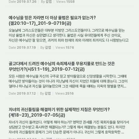
Date
2019.07.26
By
갈렙
Views
1558
예수님을 믿은 자라면 더 이상 율법은 필요가 없는가?
(겔20:10~17)_201-9-0719(금)
오늘날에 그리스도인들은 대부분 이방인 그리스도인들이다. 그러므로 예수님을 믿는
이상 율법과 자신은 상관없다고 생각한다. 율법은 사실 유대인들에게 주신 것이요,
자신은 예수님만 잘 믿으면, 과거의 죄와 현재의 죄와 미래의 죄까지도 다 사함받는다고
...
Date
2019.07.19
By
갈렙
Views
1576
골고다에서 드려진 예수님의 속죄제사를 무용지물로 만드는 것은
무엇인가?(시51:1~19)_2019-07-12(금)
모든 사람은 예수님을 자신의 구주로 믿고 받아들임으로 신앙생활을 시작한다. 그때에
예수님만 받아들이는 것이 아니라 지난날에 자신이 지었던 죄들에 대해 듣는다. 그것이
얼마나 하나님과 자신을 갈라놓았으며 그것 때문에 죽을 때에는 지옥의 형벌을 면치...
Date
2019.07.12
By
갈렙
Views
2516
자녀의 귀신들림을 해결하기 위한 실제적인 지침은 무엇인가?
(계18~23)_2019-07-05(금)
자녀가 귀신이 들려있다. 어떻게 해야 하는가? 영적인 권세를 가진 목회자들을 찾아가서
상담받고 안수받고 축사하면 해결되는가? 그렇게 해서 해결받는 분들도 있다. 하지만
자녀의 귀신들림의 문제가 그리 단순한 문제가 아니다. 귀신이 그렇게 호락호락한 ...