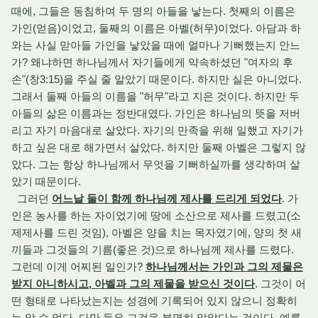
때에, 그들은 동침하여 두 명의 아들을 낳는다. 첫째의 이름은
가인(얻음)이었고, 둘째의 이름은 아벨(허무)이었다. 아담과 하
와는 사실 맏아들 가인을 낳았을 때에 얼마나 기뻐했는지 안느
가? 왜냐하면 하나님께서 자기들에게 약속하셨던 "여자의 후
손"(창3:15)을 주실 줄 알았기 때문이다. 하지만 실은 아니었다.
그래서 둘째 아들의 이름을 "허무"라고 지은 것이다. 하지만 두
아들의 삶은 이름과는 정반대였다. 가인은 하나님의 뜻을 저버
리고 자기 마음대로 살았다. 자기의 만족을 위해 일했고 자기가
하고 싶은 대로 해가면서 살았다. 하지만 둘째 아벨은 그렇지 않
았다. 그는 항상 하나님께서 무엇을 기뻐하실까를 생각하며 살
았기 때문이다.
그러던
어느날 둘이 함께 하나님께 제사를 드리게 되었다
. 가
인은 농사를 하는 자이었기에 땅에 소산으로 제사를 드렸고(소
제제사를 드린 것임), 아벨은 양을 치는 목자였기에, 양의 첫 새
끼들과 그것들의 기름(좋은 것)으로 하나님께 제사를 드렸다.
그런데 이게 어찌된 일인가?
하나님께서는 가인과 그의 제물은
받지 아니하시고, 아벨과 그의 제물을 받으신 것이다
. 그것이 어
떤 형태로 나타났는지는 성경에 기록되어 있지 않으니 정확히
는 알 수 없다. 다만 둘은 그것을 분명히 알았다는 것이다. 예를