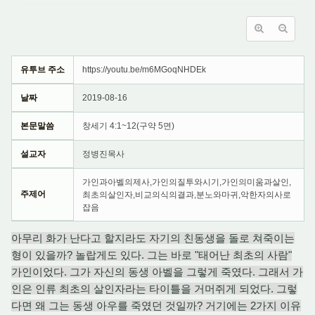
유투브 주소
https://youtu.be/m6MGoqNHDEk
날짜
2019-08-16
본문말씀
창세기 4:1~12(구약 5면)
설교자
정병진목사
가인과아벨의제사,가인의질투와시기,가인의미움과살인,
주제어
최초의살인자,비교의식의결과,분노와마귀,악한자의사로
잡음
아무리 화가 난다고 할지라도 자기의 친동생을 돌로 쳐죽이는
형이 있을까? 놀랍게도 있다. 그는 바로 "태어난 최초의 사람"
가인이었다. 그가 자신의 동생 아벨을 그렇게 죽였다. 그래서 가
인은 인류 최초의 살인자라는 타이틀을 거머쥐게 되었다. 그렇
다면 왜 그는 동생 아우를 죽였던 것일까? 거기에는 2가지 이유