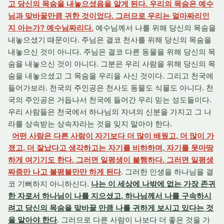
고 당신의 목숨을 내놓으셨음을 알게 된다. 우리의 목숨은 예수
님과 맞바꿀만큼 귀한 것이었다. 그러므로 우리는 얼마짜리인
지 아는가? 예수님짜리다.
예수님께서 나를 위해 당신의 목숨을
내놓으셨기 때문이다. 주님은 결코 천사를 위해 당신의 목숨을
내놓으신 것이 아니다. 주님은 결코 다른 동물을 위해 당신의 목
숨을 내놓으신 것이 아니다. 그분은 우리 사람을 위해 당신의 목
숨을 내놓으셨고 그 목숨을 우리을 사신 것이다. 그리고 천국에
들어가보라. 천국의 주인공은 천사도 동물도 식물도 아니다. 천
국의 주인공은 거듭나서 천국에 들어간 우리 믿는 성도들이다.
우리 사람들은 천국에서 하나님의 자녀의 신분을 가지고 그 나
라를 상속받는 상속자라는 것을 잊지 말아야 한다.
어떤 사람은 다른 사람이 자기보다 더 많이 배웠고, 더 많이 가
졌고, 더 잘났다고 생각하고는 자기를 비하하며, 자기를 못마땅
하게 여기기도 한다. 그러면 일평생이 불행하다. 그러면 일평생
짜증만 나고 불평불만만 하게 된다
.
그러한 인생을 하나님을 결
코 기뻐하지 아니하신다.
나는 이 세상에 나밖에 없는 가장 존귀
한 자로서 하나님이 나를 지으셨고, 하나님께서 나를 구속하시
려고 당신의 목숨을 맞바꿀 만큼 나를 귀하게 보시고 있다는 것
을 알아야 한다
. 그러므로 다른 사람이 나보다 더 좋은 것을 가