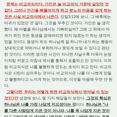
문제는 비교의식이다. 가인은 늘 비교의식 가운데 살았던 것
같다. 그러나 인간을 삐뚫어지게 하고 분노의 마음을 갖게 하는
것은 사실 비교의식에서 나온다
. 요일3:12에 보니, 그 배후에는
마귀가 있었던 것 같다. 그것을 부추긴 것이다. 가인은 늘 생각
했다. 왜 아벨을 하나님께서는 기뻐하실까? 그때 그 뒤에서 마
귀가 꾀인 것은 동생을 없애버리면 되지 않겠는가 하는 생각이
었을 것이다. 동생이 하도 하나님께 잘 하니까 내가 하는 행동이
상대적으로 약하거나 부족하거나 못되게 보일 수 있다고 판단
한 것이다. 이러한 생각은 시간이 지나면 지날수록 더욱더 눈덩
이처럼 커졌고 마침내 제사를 통해서 표출되고 만 것이다. 이처
럼 비교의식은 나를 불행하게 만드는 초석이 되고 만다. 비교의
식은 사탄이 심어주는 것이다. 비교의식은 나를 더 나쁘게 만들
고 불행하다고 느끼게 하는 것이므로, 이것을 마음에 두면 안 된
다.
그렇다면, 우리는 어떻게 하면 비교의식에서 벗어날 수 있는
것인가?
성경에 보니, 몇 가지 해답들이 보인다.
그것의 핵심은
하나님은 나를 가장 나답게 지으셨다는 것
이다.
하나님은 "나
를 다른 사람답게 지은 것이 아니라, 나를 꼭 나답게 지은 것이
다." 그러므로 이 세상에 나와같은 사람은 나밖에 없다는 것을