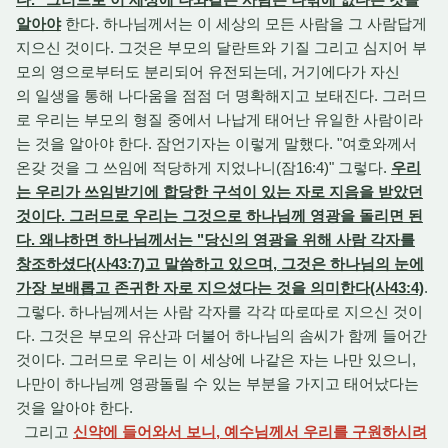
알아야
한다. 하나님께서는 이 세상의 모든 사람을 그 사람답게
지으신 것이다. 그것은 부모의 달란트와 기질 그리고 심지어 부
모의 영으로부터도 분리되어 유전되는데, 거기에다가 자신
의 일생을 통해 나다움을 점점 더 명확해지고 보태진다. 그러므
로 우리는 부모의 형질 중에서 나납게 태어난 유일한 사람이라
는 것을 알아야 한다. 잠언기자는 이렇게 말했다. "여호와께서
온갖 것을 그 쓰임에 적당하게 지었나니(잠16:4)" 그렇다.
우리
는 우리가 쓰임받기에 합당한 구석이 있는 자로 지음을 받았던
것이다. 그러므로 우리는 그것으로 하나님께 영광을 돌리면 된
다. 왜냐하면 하나님께서는 "당신의 영광을 위해 사람 각자를
창조하셨다(사43:7)고 말씀하고 있으며, 그것은 하나님의 눈에
가장 보배롭고 존귀한 자로 지으셨다는 것을 의미한다(사43:4)
.
그렇다. 하나님께서는 사람 각자를 각각 따로따로 지으신 것이
다. 그것은 부모의 유산과 더불어 하나님의 솜씨가 함께 들어간
것이다. 그러므로 우리는 이 세상에 나같은 자는 나만 있으니,
나만이 하나님께 영광돌릴 수 있는 부분을 가지고 태어났다는
것을 알아야 한다.
그리고
신약에 들어와서 보니, 예수님께서 우리를 구원하시려