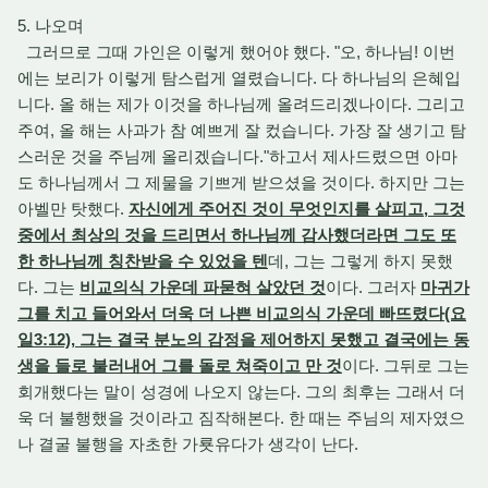
5. 나오며
그러므로 그때 가인은 이렇게 했어야 했다. "오, 하나님! 이번
에는 보리가 이렇게 탐스럽게 열렸습니다. 다 하나님의 은혜입
니다. 올 해는 제가 이것을 하나님께 올려드리겠나이다. 그리고
주여, 올 해는 사과가 참 예쁘게 잘 컸습니다. 가장 잘 생기고 탐
스러운 것을 주님께 올리겠습니다."하고서 제사드렸으면 아마
도 하나님께서 그 제물을 기쁘게 받으셨을 것이다. 하지만 그는
아벨만 탓했다.
자신에게 주어진 것이 무엇인지를 살피고, 그것
중에서 최상의 것을 드리면서 하나님께 감사했더라면 그도 또
한 하나님께 칭찬받을 수 있었을 텐
데, 그는 그렇게 하지 못했
다. 그는
비교의식 가운데 파묻혀 살았던 것
이다. 그러자
마귀가
그를 치고 들어와서 더욱 더 나쁜 비교의식 가운데 빠뜨렸다(요
일3:12), 그는 결국 분노의 감정을 제어하지 못했고 결국에는 동
생을 들로 불러내어 그를 돌로 쳐죽이고 만 것
이다. 그뒤로 그는
회개했다는 말이 성경에 나오지 않는다. 그의 최후는 그래서 더
욱 더 불행했을 것이라고 짐작해본다. 한 때는 주님의 제자였으
나 결굴 불행을 자초한 가룟유다가 생각이 난다.