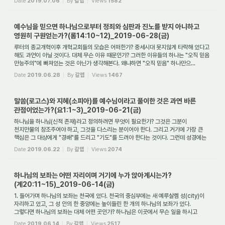
Date
2019.07.06
By
갈렙
Views
1582
예수님을 믿으면 하나님으로부터 정죄와 심판과 진노를 받지 아니하고
영원히 구원얻는가?(롬14:10~12)_2019-06-28(금)
루터의 종교개혁이후 개혁교회들의 모습은 어떠한가? 중세시대 못지않게 타락해 있다고
해도 과언이 아닐 것이다. 대체 무슨 이유 때문인가? 그러한 이유들의 하나는 "오직 믿음
만능주의"에 빠져있는 것은 아닌가 생각해본다. 왜냐하면 "오직 믿음" 하나만으...
Date
2019.06.28
By
갈렙
Views
1467
말씀(로고스)와 지혜(소피아)를 예수님이라고 풀이한 것은 과연 바른
관점이었는가?(요1:1~3)_2019-06-21(금)
하나님을 하나님(신적 존재)라고 정의하려면 무엇이 필요한가? 그것은 그분이
천지만물의 창조주여야 하고, 그것을 다스리는 분이어야 한다. 그리고 거기에 가장 큰
핵심은 그 대상에게 "경배"를 드리고 "기도"를 드려야 한다는 것이다. 그런데 성경에는
"말씀...
Date
2019.06.22
By
갈렙
Views
2074
하나님의 보좌는 어떤 자리이며 거기에 누가 앉아계시는가?
(계20:11~15)_2019-06-14(금)
1. 들어가며 하나님의 보좌는 천국에 있다. 천국의 중심부에는 새 예루살렘 성(city)이
자리하고 있고, 그 성 안의 한 중앙에는 높이들린 한 개의 하나님의 보좌가 있다.
그렇다면 하나님의 보좌는 대체 어떤 곳인가? 하나님은 이곳에서 무슨 일을 하시고
계시...
Date
2019.06.14
By
갈렙
Views
2517