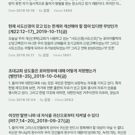
받지 못한 자가 일시적으로 들어가 형벌을 받는 장소라고 믿기 때문이다. 하지만 이...
Date
2019.10.18
By
갈렙
Views
1493
현재 사도신경이 갖고 있는 한계와 개선해야 할 점이 있다면 무엇인가
(계22:12~17)_2019-10-11(금)
오늘날 우리 개신(개혁)교회가 사용하고 있는 "사도신경(사도신조)"는 로마카톨릭의
신앙고백인가 아니면 우리 믿음의 선배들의 초기교회의 신앙고백이었는가? 그리고
사도신조는 어떻게 되어서 추가보완되었는가? 그리고 언제 완성되었는가? 또한
로마카톨릭(...
Date
2019.10.11
By
갈렙
Views
1601
초대교회 성도들은 로마정부에 대해 어떻게 저항했는가
(벧전18~25)_2019-10-04(금)
1. 들어가며 대한민국에 사는 모든 국민은 헌법이 보장하는 자유를 가지고 있다. 특히
헌법 제12조에 보면, 거기에 언론 출판의 자유가 있고 집회 결사의 자유가 있음을
명시하고 있다. 그리고 헌법 11조에 의하면, 대한민국은 거주이전의 자유와, 양심과
종교...
Date
2019.10.04
By
갈렙
Views
2062
이것만 알면 나와 내 자식을 귀신으로부터 지켜낼 수 있다
(마17;14~20)_2019-09-27(금)
1. 들어가며 그리스도인들에게 있어서 귀신은 반드시 정복해야 할 대상이 아닐 수 없다.
귀신은 하나님의 원수이자 우리 인간들의 원수이기 때문이다(마6:10, 눅10:19). 귀신은