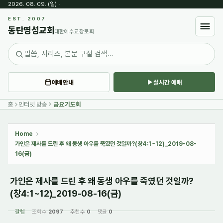
2026. 08. 09. (일)
·
Sketchbook5, 스케치북5
EST. 2007
동탄명성교회
대한예수교장로회
예배안내
실시간 예배
Sketchbook5, 스케치북5
홈
인터넷 방송
금요기도회
Home
가인은 제사를 드린 후 왜 동생 아우를 죽였던 것일까?(창4:1~12)_2019-08-
16(금)
가인은 제사를 드린 후 왜 동생 아우를 죽였던 것일까?
(창4:1~12)_2019-08-16(금)
갈렙
조회 수
2097
추천 수
0
댓글
0