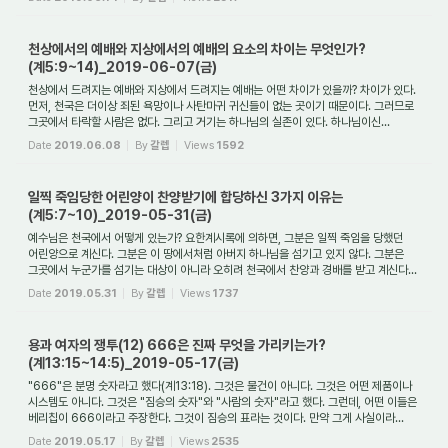
천상에서의 예배와 지상에서의 예배의 요소의 차이는 무엇인가?
(계5:9~14)_2019-06-07(금)
천상에서 드려지는 예배와 지상에서 드려지는 예배는 어떤 차이가 있을까? 차이가 있다.
먼저, 천국은 더이상 죄된 욕망이나 사탄마귀 귀신들이 없는 곳이기 때문이다. 그러므로
그곳에서 타락할 사람은 없다. 그리고 거기는 하나님의 실존이 있다. 하나님이신...
Date
2019.06.08
By
갈렙
Views
1592
일찍 죽임당한 어린양이 찬양받기에 합당하신 3가지 이유는
(계5:7~10)_2019-05-31(금)
예수님은 천국에서 어떻게 있는가? 요한계시록에 의하면, 그분은 일찍 죽임을 당했던
어린양으로 계신다. 그분은 이 땅에서처럼 아버지 하나님을 섬기고 있지 않다. 그분은
그곳에서 누군가를 섬기는 대상이 아니라 오히려 천국에서 찬양과 경배를 받고 계신다...
Date
2019.05.31
By
갈렙
Views
1737
용과 여자의 쟁투(12) 666은 진짜 무엇을 가리키는가?
(계13:15~14:5)_2019-05-17(금)
"666"은 분명 숫자라고 했다(계13:18). 그것은 물건이 아니다. 그것은 어떤 제품이나
시스템도 아니다. 그것은 "짐승의 숫자"와 "사람의 숫자"라고 했다. 그런데, 어떤 이들은
베리칩이 666이라고 주장한다. 그것이 짐승의 표라는 것이다. 만약 그게 사실이라...
Date
2019.05.17
By
갈렙
Views
2535