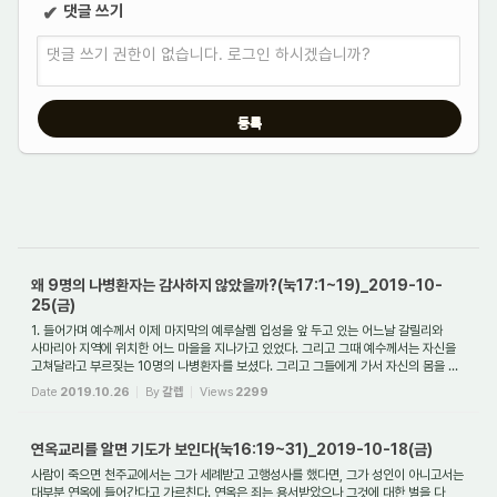
댓글 쓰기
✔
댓글 쓰기 권한이 없습니다. 로그인 하시겠습니까?
왜 9명의 나병환자는 감사하지 않았을까?(눅17:1~19)_2019-10-
25(금)
1. 들어가며 예수께서 이제 마지막의 예루살렘 입성을 앞 두고 있는 어느날 갈릴리와
사마리아 지역에 위치한 어느 마을을 지나가고 있었다. 그리고 그때 예수께서는 자신을
고쳐달라고 부르짖는 10명의 나병환자를 보셨다. 그리고 그들에게 가서 자신의 몸을 ...
Date
2019.10.26
By
갈렙
Views
2299
연옥교리를 알면 기도가 보인다(눅16:19~31)_2019-10-18(금)
사람이 죽으면 천주교에서는 그가 세례받고 고행성사를 했다면, 그가 성인이 아니고서는
대부분 연옥에 들어간다고 가르친다. 연옥은 죄는 용서받았으나 그것에 대한 벌을 다