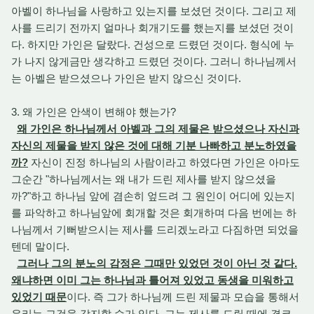
아벨이 하나님을 사랑하고 있는지를 보셨던 것이다. 그리고 제
사를 드리기 전까지 얼마나 회개기도를 했는지를 보셨던 것이
다. 하지만 가인은 달랐다. 건성으로 드렸던 것이다. 형식에 누
가 나지 않게금만 생각하고 드렸던 것이다. 그러니 하나님께서
는 아벨은 받으셨으나 가인은 받지 않으신 것이다.
3. 왜 가인은 안색이 변해야 했는가?
왜 가인은 하나님께서 아벨과 그의 제물은 받으셨으나 자신과
자신의 제물을 받지 않은 것에 대해 기분 나빠하고 분노하였을
까?
자신이 진정 하나님의 사람이라고 하였다면 가인은 아마도
그순간 "하나님께서는 왜 내가 드린 제사를 받지 않으셨을
까?"하고 하나님 앞에 겸손히 엎드려 그 원인이 어디에 있는지
를 파악하고 하나님앞에 회개할 것은 회개하며 다음 번에는 하
나님께서 기뻐받으시는 제사를 드리겠노라고 다짐하면 되었을
텐데 말이다.
그러나 그의 분노의 감정은 그때만 있었던 것이 아닌 것 같다.
왜냐하면 이미 그는 하나님과 틀어져 있었고 동생을 미워하고
있었기 때문
이다. 즉 그가 하나님께 드린 제물과 모습을 통해서
우리는 그것을 감지할 수가 있다. 그는 제사를 드릴 때에 결코