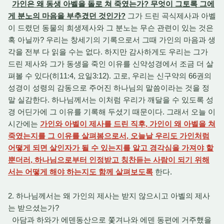
가인은 왜 동생 아벨을 돌로 쳐 죽였는가? 무엇이 그토록 그에
게 분노의 마음을 부추겼던 것인가?
그가 드린 곡식제사과 아벨
이 드렸던 동물의 희생제사와 그 분노는 무슨 관련이 있는 것은
혹 아닐까? 우리는 창세기의 기록으로서 그때 가인의 마음과 생
각을 전부 다 읽을 수는 없다. 하지만 감사하게도 우리는 그가
드린 제사와 그가 동생을 죽인 이유를 신약성경에서 조금 더 살
펴볼 수 있다(히11:4, 요일3:12). 고로, 우리는 신구약의 66권의
성경이 성령의 감동으로 주어진 하나님의 말씀이라는 것을 정
말 실감한다. 하나님께서는 이처럼 우리가 깨달을 수 있도록 성
경 어딘가에 그 이유를 기록해 두셨기 때문이다. 그래서 오늘 이
시간에는
가인와 아벨이 제사를 드린 직후, 가인이 왜 아벨을 쳐
죽였는지를 그 이유를 살펴봄으로서, 오늘날 우리도 가인처럼
어떻게 되면 살인자가 될 수 있는지를 알고 경각심을 가져야 할
뿐더러, 하나님으로부터 인정받고 칭찬듣는 사람이 되기 위해
서는 어떻게 해야 하는지도 함께 살펴보도록
한다.
2. 하나님께서는 왜 가인의 제사는 받지 않으시고 아벨의 제사
는 받으셨는가?
아담과 하와가 에덴동산으로 쫓겨나와 에덴 동편에 거주했을