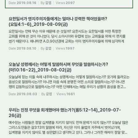
Date
2019.08.16
By
갈렙
Views
2097
요한일서가 영지주의자들에게는 얼마나 강력한 책이었을까?
(요일4:1~6)_2019-08-09(금)
요한일서는 언제 무슨 이유 때문에 쓴 것일까? 요한사도는 요한일서를 어떤 특정한
교회를 위해 쓴 것이 아니었다. 당시 소아시아와 유럽에 있는 교회들을 위해 이 편지를
썼기 때문이다. 왜냐하면 A.D.90년경에 교회는 이미 영지주의자들에 의해 심각하게
훼...
Date
2019.08.10
By
갈렙
Views
1997
오늘날 성령께서는 어떻게 말씀하시며 무엇을 말씀하시는가?
(마10:16~22)_2019-08-02(금)
오늘날에 믿는 이들 속에 내주하시는 성령께서는 어떻게 말씀하시는가? 귓가에 들려오는
음성으로 말씀하시는가? 아니면 마음 속에 분명한 어떤 소리로 말씀하시는가? 아니면
영의 감동하심으로 말씀하시는가? 어떤 단체에서는 매일 우리가 성령의 음성을 듣고...
Date
2019.08.03
By
갈렙
Views
1661
우리는 진정 무엇을 회개했어야 했는가?(롬5:12~14)_2019-07-
26(금)
예수믿는 사람들은 정말 십계명을 지키지 않아도 전혀 문제가 되지 않는가? 오늘날 많은
그리스도인들은 갈3:13의 말씀에 따라, 자신은 이미 율법의 저주에서 벗어났기에,
십계명을 지키지 않아도 별 상관없다고 생각하고 있다. 그러나 그러한 해석이 정말 맞...