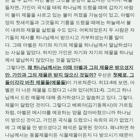
들자면, 가인이 곡식을 태워 하나님께 드렸을 때에 갑자기 바람
이 불이 제물을 사르고 있는 불이 꺼졌을 가능성이 있고, 아벨이
양의 첫새끼들과 그것들의 기름을 드렸을 때에는 하늘에서 불
이 내려와 제물을 살랐을 수도 있다. 어찌되었든지 두 사람은 자
기들의 제사를 하나님께서 받으시고 거부하셨는지를 말이
다. 그때 아벨은 자기와 자기의 제물을 하나님께서 열납하셨다
는 사실을 알았다. 하지만 가인은 자기와 자기의 제물을 하나님
께서 열납하지 않았다는 것을 알았다.
그렇다면,
왜 하나님께서는 이때 아벨과 그의 제물은 받으셨지
만, 가인과 그의 제물은 받지 않으신 것일까?
우선은
첫째로, 그
들이각각 바친 제물둘(예물들)
이 가르쳐준다. 히11:4에 보면, 아
벨은 더 나은 제물을 드렸다고 나와 있다(히11:4). 그리고 하나
님께서 드린 예물에 대해 증거하셨다고 말씀하고 있다. 그렇다.
제물이 달랐던 것이다. 그렇다고 베뢰아(김기동목사)의 가르침
처럼, 아벨은 메시야를 예표하는 양을 잡아바쳤으니까 하나님
이 받으신 것이고, 가인은 곡식을 드렸으니 속죄의 피가 없었기
에 그 예물을 안 받으셨다고 해석은 잘못된 것이다. 왜냐하면 하
나님께서는 동물제물이든 식물제물이든지 다 받으시기 때문이