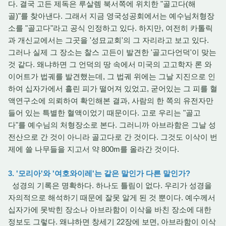
다. 결국 고든 제독은 루살렘 북서쪽에 위치한 "골고다(해
골)"를 찾아낸다. 그래서 지금 영국성공회에서는 예수님처형장
소를 "골고다"라고 공식 인정하고 있다. 하지만, 여전히 카톨릭
과 개신교에서는 그곳을 '성묘교회'의 그 자리라고 보고 있다.
그러나 실제 그 장소는 찰스 고든이 발견한 '골고다언덕'이 맞는
것 같다. 왜냐하면 그 언덕의 땅 속에서 미국의 고고학자 론 와
이어트가 법궤를 발견했는데, 그 법궤 위에는 그날 지진으로 인
하여 십자가에서 흘린 피가 떨어져 있었고, 굳어있는 그 피를 혈
액연구소에 의뢰하여 확인해본 결과, 사람의 한 쪽의 유전자만
들어 있는 특별한 혈액이었기 때문이다. 고로 우리는 "골고
다"를 예수님의 처형장소로 본다. 그러니까 아브라함은 그날 성
전산으로 간 것이 아니라 골고다로 간 것이다. 그것도 이삭이 번
제에 쓸 나무들을 지고서 약 800m를 올라간 것이다.
3. '모리아'와 '여호와이레'는 같은 말인가 다른 말인가?
성경의 기록은 명확하다. 하나도 틀림이 없다. 우리가 성경을
자의적으로 해석하기 때문에 잘못 알게 된 것 뿐이다. 예수께서
십자가에 못박힌 장소나 아브라함이 이삭을 바친 장소에 대한
정보도 그렇다. 왜냐하면 창세기 22장에 보면, 아브라함이 이삭