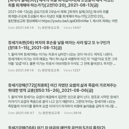
[회개의 실제(30)] 제사의 죄를 회개합니다(왜 조상들이 제사 지냈던
죄를 회개해야 하는가?)(고전10:20)_2021-08-13(금)
2021-08-13(금) 금요기도회 2부순서 제목: [회개의 실제(30)] 제사의 죄를
회개합니다(왜 조상들이 제사 지냈던 죄를 회개해야 하는가?)(고전10:20)_
동탄명성교회 정보배목사 https://youtu.be/LspiEK6nVKw 1. 제사의 죄에는 어떤
것이 있는가? 1)제사를 지낸 ...
Date
2021.08.14
By
동탄명성교회
Views
1447
창세기속편(06) 여자의 후손을 낳을 여자는 사라 말고 또 누구인가
(창18:1~15)_2021-08-13(금)
1. 들어가며 창세기에는 이기는 자로서 남자만 나오는 것이 아니다. 여자도 나온다.
창세기에서 이기는 자의 예표는 역시 하나님과 씨름하여 이긴 자 '야곱'이요 또한 그의
아들 '요셉'이다. 물론 이기는 자로서 아브라함과 이삭도 그 안에 들어있다. 하지만 ...
Date
2021.08.14
By
동탄명성교회
Views
1227
창세기강해(172)[최종회] 이긴 자였던 요셉의 삶과 죽음이 가르쳐주는
위대한 영적 교훈(창50:15~26)_2021-08-06(금)
1. 들어가며 창세기는 요셉이 애굽에서 입관한 것으로 끝이 난다. 창조로 시작된 창세기
이야기가 요셉의 죽음으로 끝이 나고 있기 때문이다. 그런데 우리는 창세기에 나오는
족장들의 이야기를 통하여 요셉 이야기가 차지하지 비중에 놀라움을 금하지 아니할 ...
Date
2021.08.07
By
동탄명성교회
Views
3916
창세기강해(166) 이긴 자 야곱의 예언적 유언의 5가지 특징(2)