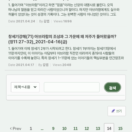
1. 들어가며 "아브라함"이라고 하면 "믿음"이라는 신앙의 대명사로 불린다. 오직
하나님의 말씀을 믿고 따라간 사람이었으니까 말이다. 하지만 아브라함에게도 실수와
허물이 있었다는 것이 성경의 기록이다. 그는 완벽한 사람이 아니었던 것이다. 그도
우리도...
Date
2021.04.24
By
갈렙
Views
1696
창세기강해(71) 아브라함의 조상과 그 가문에 왜 저주가 들어왔을까?
(창11:27~32)_2021-04-16(금)
1. 들어가며 이제 창세기 2부가 시작되려고 한다. 창세기 1부까지는 창세기1장에서
11장까지인데, 이 이야기는 아담부터 아브라함 직전인 데라까지 총19대 사람들의
이야기를 수록해 놓았다. 특히 창세기 1~11장에 있는 이야기들의 핵심부분을 인간창조와
타락...
Date
2021.04.17
By
갈렙
Views
2048
검색
쓰기
Prev
1
...
9
10
11
12
13
14
15