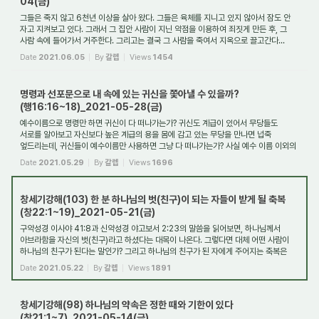
04(금)
그들은 죽지 않고 6천년 이상을 살아 왔다. 그들은 육체를 지니고 있지 않아서 잠도 안
자고 지켜보고 있다. 그래서 그 집안 사람이 지닌 약점을 이용하여 죄짓게 만든 후, 그
사람 속에 들어가서 거주한다. 그리고는 결국 그 사람을 죽여서 지옥으로 끌고간다...
Date
2021.06.05
By
갈렙
Views
1454
명령과 선포문으로 내 속에 있는 귀신을 쫓아낼 수 있을까?
(행16:16~18)_2021-05-28(금)
예수이름으로 명령만 하면 귀신이 다 떠나가는가? 귀신도 계급이 있어서 무당들도
서로를 알아보고 자신보다 높은 계급의 용을 몸에 감고 있는 무당을 만나면 넙죽
엎드리는데, 귀신들이 예수이름만 사용하면 그냥 다 떠나가는가? 사실 예수 이름 이외의
다른 ...
Date
2021.05.29
By
갈렙
Views
1696
창세기강해(103) 한 분 하나님의 벗(친구)이 되는 자들이 받게 될 축복
(창22:1~19)_2021-05-21(금)
구약성경 이사야 41:8과 신약성경 야고보서 2:23의 말씀을 읽어보면, 하나님께서
아브라함을 자신의 벗(친구)라고 하셨다는 대목이 나온다. 그렇다면 대체 어떤 사람이
하나님의 친구가 된다는 말인가? 그리고 하나님의 친구가 된 자에게 주어지는 축복은
또한...
Date
2021.05.22
By
갈렙
Views
1891
창세기강해(98) 하나님의 약속은 정한 때와 기한이 있다
(창21:1~7)_2021-05-14(금)