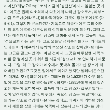
리아산"(해발 741m)으로서 지금의 '성전산'이라고 일컫는 곳이
다. 이곳은 원래 여호와께서 다윗에게 나타난 장소로서, 여부스
사람 오르난(아라우나)의 타작마당에 다윗이 정한 곳이었다(대
하3:1). 그렇지만 콘스탄틴가 기독교로 개종한 이후 그의 어머
니의 요청에 따라 예루살렘의 성지를 방문하게 되는데, 그때 그
녀는 예수께서 돌아가신 장소에 교회를 짓게 된다. 그곳이 바로
"성묘교회"라는 곳이다. 고로 오늘날 성지순례를 가서 가이드의
안내를 따라 예수께서 못박혀 죽으신 장소를 찾아간다면 대부
분 그곳은 골고다언덕이 아닐 것이다. 그곳은 예루살렘 서쪽 벽
바깥 좀 떨어진 곳에 위치한 지금의 '성묘교회'로 안내하기 때문
이다. 그럼, 왜 그 장소가 예수께서 못박혀 돌아가신 장소가 되
어버린 것인가? 그것은 앞에서도 이야기했지만 헬레나(콘스탄
틴 대제의 모친) 때문이었다. 그때부터 약 1,500년간 아무 의심
없이 그것을 그대로 받아들였다. 하지만 1882년에 영국의 찰슨
고든 제독이 요한복음의 말씀에 따라 그 장소가 잘못되었다는
것이 알려지게 되었다. 예수께서 죽으신 장소는 "해골"이라고
불리는 장소로 성경에 나온다는 것이요, 레위기에 의하면 성전
에서 제물을 잡을 때에는 북쪽에서 잡는다고 나와있다는 것이