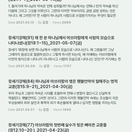
1. 들어가며 하나님의 약속은 언제 성취될까? 하나님께서는 언제나 먼저 약속을 하신
다음에 그리고 그것을 이루신다. 그런데 이러한 약속이라도 금방 금방 성취는 것은
아니다. 왜 그러한가? 한 사람이 하나님의 사람으로 쓰임받기까지는 무엇이 필요한
것인...
Date
2021.05.15
By
갈렙
Views
2989
창세기강해(91) 왜 한 분 하나님께서 아브라함에게 사람의 모습으로
나타나셨나(창18:1~15)_2021-05-07(금)
창세기 18장에 보면 하나님께서 사람의 모습으로 나타나신다. 왜 그랬을까? 그냥
그때까지 음성으로 말씀하셨으니 그렇게 하시면 되는데, 왜 이때에는 아브라함에게
이전의 방식으로 나타나지 아나하시고 사람의 모습으로 나타나신 것인가? 거기에는 한
분 하...
Date
2021.05.08
By
갈렙
Views
1707
창세기강해(84) 하나님과 아브라함이 맺은 횃불언약이 말해주는 영적
교훈(창15:9~21)_2021-04-30(금)
우리 주님과 그분의 약속은 시대를 초월하여 언제나 변함이 없으시고 신실하게
적용된다. 횃불언약도 그러한 것이다. 그런데 이러한 횃불언약 속에는 조상들이 지은
우상숭배의 죄와 살인과 폭력의 죄가 후손들에게 얼마나 심각한 영향을 끼치는지도
말해주고 ...
Date
2021.05.01
By
갈렙
Views
1695
창세기강해(77) 아브라함의 첫번째 실수가 빚은 뼈아픈 교훈들
(창12:10~20 )_2021-04-23(금)