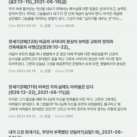
(골2:13~15)_2021-06-18(금)
우리 속에 들어있는 귀신을 내보기 위해서는 예수님에 대한 믿음도 있어야 하고, 능력도
있어야 한다. 적어도 그놈들보다 내가 더 한 단계 계급이 높아야 한다. 하지만 계급에
상관없이 그놈들을 처리하는 방법이 있다. 그것이 바로 "십자가를 세우는 것"이다....
Date
2021.06.19
By
갈렙
Views
3899
창세기강해(126) 야곱의 사닥다리 환상이 보여준 교회의 정의와
건축재료와 사명(2)(창28:10~22)_
야곱이 부모의 품을 떠나 벧엘에서 꾼 꿈은 대체 무엇에 대한 예표였을까? 신앙의
순수성을 보존하고자 정처없이 길을 떠난 그에게 사닥다리 환상은 아주 커다한 힘이
되어주었다. 그런데 오늘날 그것을 예표론적인 관점에서 보게 되면, 벧엘에서의 환상은
교...
Date
2021.06.19
By
갈렙
Views
1728
창세기강해(119) 바쳐진 자의 삶에도 어려움은 있다
(창26:12~22)_2021-06-11(금)
이삭은 그가 젊었을 때에 하나님께 자신을 번제물로 바친 자다. 그런데 그에게도
어려움이 찾아왔다. 왜 그랬을까? 하나님께 자신을 온전히 바쳤음에도 불구하고 왜
그에게 어려움이 찾아왔던 것인가? 그리고 이삭의 경우와 우리의 경우는 어떻게 같으며
또한 ...
Date
2021.06.12
By
갈렙
Views
1395
내가 드린 회개기도, 무엇이 부족했던 것일까?(요일1:9)_2021-06-