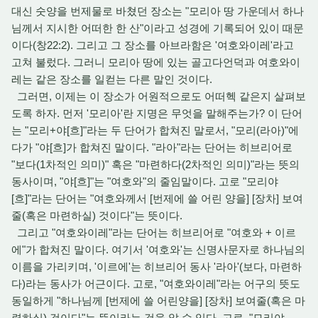
대신 숫양을 번제물로 바쳤던 장소는 "모리아 땅 가운데서 하나
님께서 지시한 어떠한 한 산"이라고 성경에 기록되어 있이 때문
이다(창22:2). 그리고 그 장소를 아브라함은 '여호와이레'라고
고쳐 불렀다. 그러니 모리아 땅에 있는 골고다언덕과 여호와이
레는 같은 장소를 일컫는 다른 말인 것이다.
그러면, 이제는 이 장소가 어원적으로도 어떠헥 같은지 살펴보
도록 하자. 먼저 '모리아'란 지명은 무엇을 말해주는가? 이 단어
는 "모리+야[흐]"라는 두 단어가 합쳐진 말로서, "모리(라아)"에
다가 "야[흐]가 합쳐진 말이다. "라아"라는 단어는 히브리어로
"보다(1차적인 의미)" 혹은 "마련하다(2차적인 의미)"라는 뜻의
동사이며, "야[흐]"는 "여호와"의 줄임말이다. 고로 "모리야
[흐]"라는 단어는 "여호와께서 [번제에 쓸 어린 양을] [장차] 보여
줄(혹은 마련하실) 것이다"는 뜻이다.
그리고 "여호와이레"라는 단어는 히브리어로 "여호와 + 이르
에"가 합쳐진 말이다. 여기서 '여호와'는 신명사문자로 하나님의
이름을 가리키며, '이르에'는 히브리어 동사 '라아'(보다, 마련하
다)라는 동사가 어근이다. 고로, "여호와이레"라는 어구의 뜻도
동일하게 "하나님께 [번제에 쓸 어린양을] [장차] 보여줄(혹은 마
련하실) 것이다"는 뜻이라는 것을 알 수 있다. 고로, "모리야