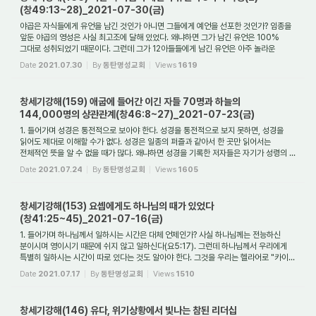
(창49:13~28)_2021-07-30(금)
야곱은 자식들에게 유언을 남긴 것인가 아니면 그들에게 예언을 선포한 것인가? 임종을
앞둔 야곱의 영성은 사실 최고조에 달해 있었다. 왜냐하면 그가 남긴 유언은 100%
그대로 성취되었기 때문이다. 그런데 그가 12아들들에게 남긴 유언은 아주 놀라운
영적...
Date
2021.07.30
By
동탄명성교회
Views
1619
창세기강해(159) 애굽에 들어간 이긴 자들 70명과 하늘의
144,000명의 상관관계(창46:8~27)_2021-07-23(금)
1. 들어가며 성경은 통전적으로 보아야 한다. 성경을 통전적으로 보지 못하면, 성경을
읽어도 제대로 이해할 수가 없다. 성경은 일종의 퍼즐과 같아서 한 곳만 읽어서는
전체적인 뜻을 알 수 없을 때가 많다. 왜냐하면 성경을 기록한 저자들은 자기가 성령의 ...
Date
2021.07.24
By
동탄명성교회
Views
1605
창세기강해(153) 요셉에게도 하나님의 때가 있었다
(창41:25~45)_2021-07-16(금)
1. 들어가며 하나님께서 일하시는 시간은 대체 언제인가? 사실 하나님께는 전능하신
분이시며 영이시기 때문에 쉬지 않고 일하신다(요5:17). 그런데 하나님께서 우리에게
특별히 일하시는 시간이 따로 있다는 것도 알아야 한다. 그것을 우리는 헬라어로 "카이...
Date
2021.07.17
By
동탄명성교회
Views
1510
창세기강해(146) 유다, 위기상황에서 빛나는 참된 리더십