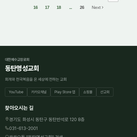
16
17
18
...
26
Next
대한예수교장로회
동탄명성교회
회개와 천국복음을 온 세상에 전하는 교회
YouTube
카카오채널
Play Store 앱
쇼핑몰
선교회
찾아오시는 길
경기도 화성시 동탄구 동탄반석로 120 8층
031-613-2001