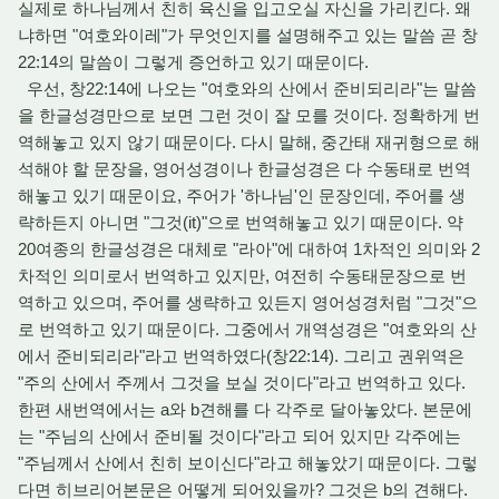
실제로 하나님께서 친히 육신을 입고오실 자신을 가리킨다. 왜
냐하면 "여호와이레"가 무엇인지를 설명해주고 있는 말씀 곧 창
22:14의 말씀이 그렇게 증언하고 있기 때문이다.
우선, 창22:14에 나오는 "여호와의 산에서 준비되리라"는 말씀
을 한글성경만으로 보면 그런 것이 잘 모를 것이다. 정확하게 번
역해놓고 있지 않기 때문이다. 다시 말해, 중간태 재귀형으로 해
석해야 할 문장을, 영어성경이나 한글성경은 다 수동태로 번역
해놓고 있기 때문이요, 주어가 '하나님'인 문장인데, 주어를 생
략하든지 아니면 "그것(it)"으로 번역해놓고 있기 때문이다. 약
20여종의 한글성경은 대체로 "라아"에 대하여 1차적인 의미와 2
차적인 의미로서 번역하고 있지만, 여전히 수동태문장으로 번
역하고 있으며, 주어를 생략하고 있든지 영어성경처럼 "그것"으
로 번역하고 있기 때문이다. 그중에서 개역성경은 "여호와의 산
에서 준비되리라"라고 번역하였다(창22:14). 그리고 권위역은
"주의 산에서 주께서 그것을 보실 것이다"라고 번역하고 있다.
한편 새번역에서는 a와 b견해를 다 각주로 달아놓았다. 본문에
는 "주님의 산에서 준비될 것이다"라고 되어 있지만 각주에는
"주님께서 산에서 친히 보이신다"라고 해놓았기 때문이다. 그렇
다면 히브리어본문은 어떻게 되어있을까? 그것은 b의 견해다.