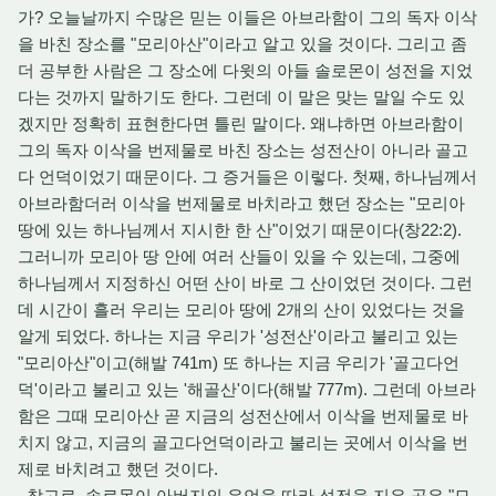
가? 오늘날까지 수많은 믿는 이들은 아브라함이 그의 독자 이삭
을 바친 장소를 "모리아산"이라고 알고 있을 것이다. 그리고 좀
더 공부한 사람은 그 장소에 다윗의 아들 솔로몬이 성전을 지었
다는 것까지 말하기도 한다. 그런데 이 말은 맞는 말일 수도 있
겠지만 정확히 표현한다면 틀린 말이다. 왜냐하면 아브라함이
그의 독자 이삭을 번제물로 바친 장소는 성전산이 아니라 골고
다 언덕이었기 때문이다. 그 증거들은 이렇다. 첫째, 하나님께서
아브라함더러 이삭을 번제물로 바치라고 했던 장소는 "모리아
땅에 있는 하나님께서 지시한 한 산"이었기 때문이다(창22:2).
그러니까 모리아 땅 안에 여러 산들이 있을 수 있는데, 그중에
하나님께서 지정하신 어떤 산이 바로 그 산이었던 것이다. 그런
데 시간이 흘러 우리는 모리아 땅에 2개의 산이 있었다는 것을
알게 되었다. 하나는 지금 우리가 '성전산'이라고 불리고 있는
"모리아산"이고(해발 741m) 또 하나는 지금 우리가 '골고다언
덕'이라고 불리고 있는 '해골산'이다(해발 777m). 그런데 아브라
함은 그때 모리아산 곧 지금의 성전산에서 이삭을 번제물로 바
치지 않고, 지금의 골고다언덕이라고 불리는 곳에서 이삭을 번
제로 바치려고 했던 것이다.
참고로, 솔로몬이 아버지의 유언을 따라 성전을 지은 곳은 "모