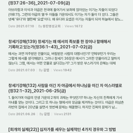
(창37:26~36)_2021-07-09(금)
아브라함과 이삭과 야곱은 천국에 들어가서 보좌에 앉아있는 이기는 자들이 되었다
(마8:11). 그런데 야곱의 열 두 아들들 가운데서도 이기는 자가 둘이 더 있다. 그들은
넷째 '유다'와 열한째 '요셉'이다. 왜 유다와 요셉은 이기는 자들이 되어 하늘에서 왕노...
Date
2021.07.10
By
동탄명성교회
Views
1672
창세기강해(139) 창세기는 왜 에서의 족보를 한 장이나 할애해서
기록하고 있는가(창36:1~43)_2021-07-02(금)
에서는 과연 저주받은 인물이요, 버림받은 사람의 대명사인가? 언제부턴가 우리는
그렇게 에서를 생각해왔다. 그러나 창세기 36장은 에서가 그러한 인물이라고 말하지
않는다. 그럼, 에서는 어떤 인물로 살다갔는가? 그가 받은 부스러기의 은혜는 대체
어떻게 ...
Date
2021.07.03
By
갈렙
Views
1942
창세기강해(132) 사람을 이긴 자 야곱에서 하나님을 이긴 자 이스라엘로
(창32:1~32)_2021-06-25(금)
1. 들어가며 야곱의 인생 가운데 2개의 과제는 무엇인가? 하나는 자신의 친족에게 가서
아내를 얻는 것이다. 그리고 또 하나는 형에서와 앙금을 제거하는 것이다. 야곱은 외삼촌
라반의 집에서 20년을 살면서 첫번째 문제는 해결했다. 하지만 진짜의 문제가 남...
Date
2021.06.26
By
갈렙
Views
2131
[회개의 실제(22)] 십자가를 세우는 실제적인 4가지 경우와 그 방법