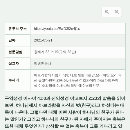
유투브 주소
https://youtu.be/EwD3I2o4j1c
날짜
2021-05-21
본문말씀
창세기 22:1~19(구약 28면)
설교자
정병진목사
아브라함의시험,이삭번제,번제할어린양,모리아땅,모리아
주제어
산,골고다언덕,감람산,시온산,여호와이레,아브라함과이
삭,여호와와예수,하나님의벗,예수님의친구
구약성경 이사야 41:8과 신약성경 야고보서 2:23의 말씀을 읽어
보면, 하나님께서 아브라함을 자신의 벗(친구)라고 하셨다는 대
목이 나온다. 그렇다면 대체 어떤 사람이 하나님의 친구가 된다
는 말인가? 그리고 하나님의 친구가 된 자에게 주어지는 축복은
또한 대체 무엇인가? 상상할 수 없는 축복이 그를 기다리고 있