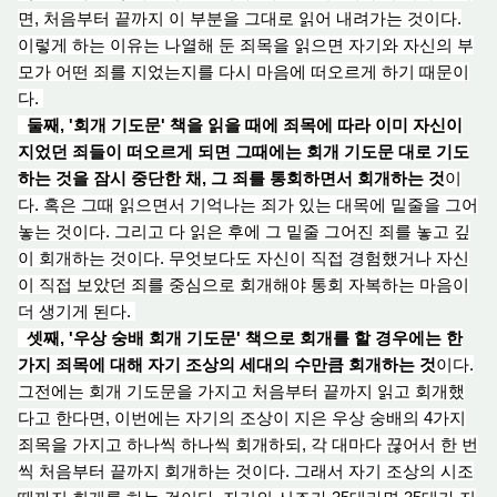
면, 처음부터 끝까지 이 부분을 그대로 읽
어 내
려가는 것이다.
이렇게 하는 이유는 나열
해 둔
죄목을 읽으
면
자기와 자신의 부
모가 어떤 죄를 지었는지를 다시 마음에 떠오르게 하기 때문이
다.
둘째, '회
개 기
도
문' 책
을 읽을 때에 죄목에 따라 이미 자신이
지었던 죄들이 떠오르게 되면 그때에는 회
개 기
도문 대로 기도
하는 것을 잠시 중단한 채, 그 죄를 통회하면서 회개하는 것
이
다. 혹은 그때 읽으면서 기억나는 죄가 있는 대목에 밑줄을 그
어
놓
는 것이다. 그리고 다 읽은 후에 그 밑
줄 그
어진 죄를 놓고 깊
이 회개하는 것이다. 무엇보다도 자신이 직접 경험했거나 자신
이 직접 보았던 죄를 중심으로 회개해야 통
회 자
복하는 마음이
더 생기게 된다.
셋째, '우
상 숭배 회개 기도
문' 책으로 회개를 할 경우에는 한
가지 죄목에 대해 자기 조상의 세대의 수만큼 회개하는 것
이다.
그전에는
회개 기
도문을 가지고 처음부터 끝까지 읽고 회개했
다고 한다면, 이번에는 자기의 조상이 지은 우
상 숭
배의 4가지
죄목을 가지고 하나씩 하나씩 회개하되, 각 대마다 끊어서 한 번
씩 처음부터 끝까지 회개하는 것이다. 그래서 자기 조상의 시조