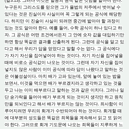
(갈3:13). 그러나 이것은 일종의 원칙 같은 것임을 알아야 한다.
누구든지 그리스도를 믿으면 그가 율법의 저주에서 벗어날 수
있다는 것은 진실이자 사실이며 꼭 그렇게 되는 공식에 해당한
다. 하지만 이 진술이 사실이 되려면 중간에 밟아야 할 과정이
있는 것도 알아야 한다. 예를 들어, 수
학 공
식이 하나 있다고 하
자. 그 공식은 어떤 조건에서든지 그 안에 숫자 값을 대입하기만
하면 항상 똑같은 결과를 산출하게 된다. 그런데 공식을 알고 있
다고 해서 우리가 답을 얻었다고 말할 수는
없다
. 그 공식에다
가 자
기 자
신을 집어넣어야 하는 것이다. 자
기 자
신을 집
어넣
을
때에 비로소 공식값이 나오는 것이다. 그런데 자
기 자
신을 집어
넣지도 않은 사람이 이미 공식에 따라 답이 나왔다고 말하는 것
은 어불성설이다. 마치 배가 고
파 있
는데, 앞에 놓여 있는 밥을
보면서, 이것을 먹으면 배가 부르겠지라고 생각하고 있는 것을
두고 나는 이미 배부르다고 말하는 것과 같은 이치다. 그러나 일
단 숟가락을 들어야 배가 부르게 되는 것이지 생각만 하고 원칙
만을 되뇌인다고 해서 배가 부르지는 않는 것이다. 죄사함이 이
루어지려면 우리의 회개가 수반되어야 하는 것이다. 회개할 때
에 대부분의 성도들은 똑같은 죄목들을 계속해서 읽고 또 읽어
야 한다. 그러므로 회
개 기
도문에 나오는 죄목들이 지루하게 느