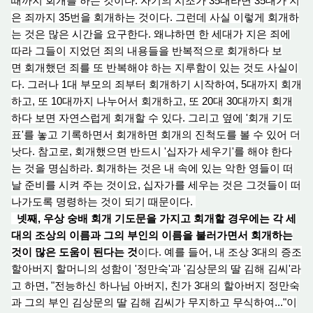
때까지 회개를 하는 것이다. 자기의 시조가 35
대라
면 35대가 지
은 죄까지 35번을 회개하는 것이다. 그런
데 사
실 이렇게 회개하
는 것은 많은 시간을 요구한다. 왜
냐
하면 한 세대가 지은 죄에
따라 그들이 지었던 죄의 내용들을 반복적으로 회개하
다 보
면
회개
했던 죄를 또 반복해야 하는 지루함이 있는 것도 사실이
다. 그러나 1대 부모의 죄부터 회개하기 시작하여, 5대까지 회개
하고, 또 10대까지 나누어서 회개하고, 또 20대 30대까지 회개
하
다 보
면 자연스럽게 회개할 수 있다. 그리고 옆에 '회
개 기
도
표'를 놓고 기록하면서 회개하면 회개의 진척도를 볼 수 있어 더
낫다. 참고로, 회개했으면 반드시 '십자가 세우기'를 해야 한다
는 것을 명심하라. 회개하는 것은 내 속에 있는 악한 영들이 떠
날 준비를 시
켜 주
는 것이요, 십자가를 세우는 것은 그것들이 떠
나가도록 명령하는 것이 되기 때문이다.
넷째, 우
상 숭배 회개 기
도문을 가지고 회개할 경우에는 각 세
대의 조상의 이름과 그의 부인의 이름을 불러가면서 회개하는
것이 많은 도움이 된다는 것
이다
. 예
를 들어, 내 조상 3대의 증조
할아버지 할머니의 성함이 '정만숙'과 '김상문의 딸 김
해 김씨'
라
고 하면, "전능하신 하나님 아버지, 친가 3대의 할아버
지
정만숙
과 그의 부인 김상문의 딸 김
해 김
씨가 무지하고 무식하여..."이