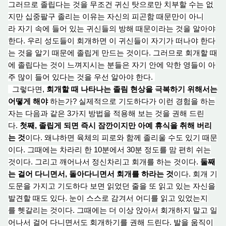
그러므로 졸립다는 것을 무조건 귀신 탓으로만 치부할 수는 없
지만 십중팔
구
졸리는 이유는 자신의 피곤함 때문만이 아니
라
자
기 속에 들어 있는 귀신들의 방해 때문이라는 것을 알아야
한다. 우리 성도들이 회개하면 이 귀신들이 자기가 떠나야 한다
는 것을 알
기 때
문에 졸립게 만드는 것이다. 그러므로 회개할 때
에 졸립다는 것이 느껴지시는 분들은 자기 안에 악한 영들이 아
주 많이 들
어 있
다는 것을 우선 알아야 한다.
그렇다면,
회개할 때 나타나는 졸
림 현
상을 극복하기 위해서는
어떻게 해야
하는가? 실제적으로 기도하다가 이런 경험을 하는
자는 다음과 같은 3가지 방법을 적용
해 보
는 것을 권
해 드
린
다.
첫째, 졸립게 되면 즉시 잠깐이지만 아예 휴식을 취
해 버
리
는 것
이다. 왜냐하면 육체의 피로와 함께 졸리울 수도 있기 때문
이다. 그때에는 차라리 한 10분에서 30분 정도를 맘 편히 쉬는
것이다. 그리고 깨어나서 정신차리고 회개를 하는 것이다.
둘째
는 걸
어 다
니면서, 돌아다니면서 회개를 하라는 것
이다. 회
개 기
도문을 가지고 기도하다 보면 읽었던 줄을 또 읽고 있는 자신을
발견할 때도 있다. 눈이 스스로 감겨서 어디를 읽고 있었는지
를
헷
갈리는 것이다. 그때에는
더 이
상 앉아서 회개하지 말고 일
어나서 걸
어
다니
면서도 회개하기를 권
해 드린
다. 발
을
움직이