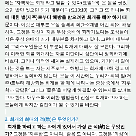
에는 '자백하는 회개'라고 말할 수 있다(요일1:9). 온 몸을 씻었
으면 발만 씻으면 되기 때문이다(요13:10). 그리고 또 하나는
죄
에 대한 벌(저주)
로부터
해방을 받으려면 회개를 해야 하기 때
문
이다. 이것은 대부분 우
상 숭
배의 죄(1~2계명 어긴 죄)에 해당
하며, 그것은 자신이 지은 우
상 숭
배의 죄라기보다는 조상들이
지은 우
상 숭
배의 죄가 대부분을 차지하고 있다. 그런데 대부분
의 그리스도인들은 이 부분의 회개에 대해서 잘 모른다. 그리하
여 이러한 죄를 회개하는 자를 이단이니 삼단이니 정죄하기에
바쁘다. 그러나 영적인 세계는 실재하고 있으며, 거기에서 일어
나는 것을 보는 자는 저주로부터 해방되는 회개에 대해 결코 비
방하거나 정죄하지 않는다. 오늘 이 시간에는 우리가 죄의 벌(저
주)로부터 해방되는 회개를 할 때에 나타나는 증상 중에서 '지루
함과 답답함' 그리고 '졸음'을 어떻게 해결할 수 있는지를 살펴보
고자 한다. 아무쪼록 이러한 방법들이 진실로 회개하고자 하는
분들에게 작지만 길잡이가 될 수 있기를 바란다.
2. 회개의 최대의 적(敵)은 무엇인가?
회개를 하려고 하는 자에
게
있어서 가장 큰 적(敵)은 무엇인
가?
그것은 '지루함'도 아니며, '졸음'도 아니다. 그것은 '의심'이