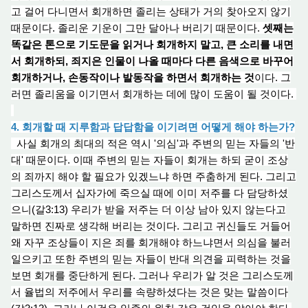
고 걸
어 다
니
면
서 회개하면 졸리는 상태가 거의 찾아오지 않기
때문이다. 졸리운 기운이 그만 달아
나 버
리기 때문이다.
셋째는
똑같은 톤으로 기도문을 읽거나 회개하지 말고, 큰 소리를 내면
서 회개하되, 죄지은 인물이 나올 때마다 다른 음색으로 바꾸어
회개하거나, 손동작이나 발동
작
을
하면서
회개하는 것
이다. 그
러면 졸리움을 이기면서 회개하는 데에 많이 도움이 될 것이다.
4. 회개할 때 지루함과 답답함을 이기려면 어떻게 해야 하는가?
사실 회개의 최대의 적은 역시 '의심'과 주변의 믿는 자들의 '반
대' 때문이다. 이때 주변의 믿는 자들이 회개는 하되 굳이 조상
의 죄까지 해야 할 필요가 있겠느냐 하면 주춤하게 된다. 그리고
그리스도께서 십자가에 죽으실 때에 이미 저주를 다 담당하셨
으니(갈3:13) 우리가 받을 저주는
더 이
상 남
아 있
지 않는다고
말하면 진짜로 생각
해 버
리는 것이다. 그리고 귀신들도 거들어
왜 자꾸 조상들이 지은 죄를 회개해야 하느냐면서 의심을 불러
일으키고 또한 주변의 믿는 자들이 반
대 의
견을 피력하는 것을
보면 회개를 중단하게 된다. 그러나 우리가 알 것은 그리스도께
서 율법의 저주에서 우리를 속량하셨다는 것은 맞는 말씀이다