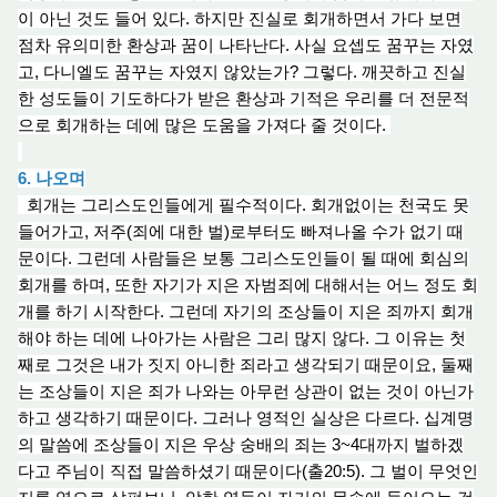
이 아닌 것도 들어 있다. 하지만 진실로 회개하면서
가다 보
면
점차 유의미한 환상과 꿈이 나타난다. 사실 요셉도 꿈
꾸
는 자였
고, 다니엘도 꿈꾸는 자였지 않았는가? 그렇다. 깨끗
하고
진실
한 성도들이 기도하다가 받은 환상
과
기적은 우리를 더 전문적
으로 회개하는 데에 많은 도움을 가져다 줄 것이다.
6. 나오며
회개는 그리스도인들에게 필수적이다. 회개없이는 천국도 못
들어가고, 저주(죄에 대한 벌)로부터도 빠져나올 수가 없기 때
문이다. 그런데 사람들은 보통 그리스도인들이 될 때에 회심의
회개를 하며, 또한 자기가 지은 자범죄에 대해서는 어
느 정
도 회
개를 하기 시작한다. 그런데 자기의 조상들이 지은 죄까지 회개
해야 하는 데에 나아가는 사람은 그리 많지 않다. 그 이유는 첫
째로 그것은 내가 짓지 아니한 죄라고 생각되기 때문이요, 둘째
는 조상들이 지은 죄
가
나와는 아무런 상관이 없는 것이 아닌가
하고 생각하기 때문이다. 그러나 영적인 실상은 다르다. 십계명
의 말씀에 조상들이 지은 우
상 숭
배의 죄는 3~4대까지 벌하겠
다고 주님이 직접 말씀하셨기 때문이다(출20:5). 그 벌이 무엇인