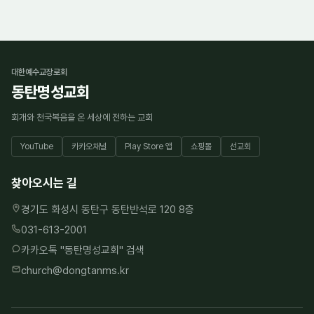
대한예수교장로회
동탄명성교회
회개와 천국복음을 온 세상에 전하는 교회
YouTube
카카오채널
Play Store 앱
쇼핑몰
선교회
찾아오시는 길
경기도 화성시 동탄구 동탄반석로 120 8층
031-613-2001
카카오톡 "
동탄명성교회
" 검색
church@dongtanms.kr