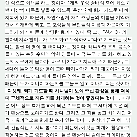
런 식으로 회개를 하는 것이다. 4개의 우
상 숭
배의 죄에 최소 7
번 이상씩 이름을 넣을 수 있도록 '우
상 숭배 회개 기
도문'이 배
치되어 있기 때문에, 자연스럽게 자기 조상들의 이름을 기억하
면서 회개하게 되고, 그 조상들의 부인들의 이름과 가문까지 기
도하게 되기 때문에 상당한 효과가 있다. 즉 그냥 "친가 3대의
할아버지와 할머니가, 무지하고 무식하여..."라고 기도하는 것보
다는 훨씬 더 영이 잘 빠져나가는 것이다. 왜냐하면 우리
몸속
에
들
어 있
는 수천 수만의 악한 영들이 지금 누구 죄를 회개하고 있
는지 서로에게 묻다가 "바로 너야"라고 지적
해 주
기 때문에, 그
세대에 들어온 악한 영이 그때 빠져나
가
게 되기 때문이다. 이렇
게 하면 어느 선조 때에 들어온 영인지를 귀신들도 다 듣고 있기
때문에 누가 떠나야 하는지를 그들도 알고 떠나게 되는 것이다.
다섯째, 회
개 기
도할 때 하나님이 보
여 주
신 환상을 통해 더
욱
더
구체적으로 지은 죄를 회개하는 것이 좋겠다는 것
이다. 이것
은 어
느 정
도 회개를 하게 되면 기도할 때에 그 세대에 지은 죄
가 환상
으로
보여지기도 한다. 그러면 그 죄를 놓고 회개하면 더
욱더
효과적으로 회개할 수가 있는 것이다. 환상과 꿈은 하나님
의 간접적인 계시의 통로이기 때문에, 이것을 회개에 활용하고
적용하는 것도 좋은 것이다. 물론 환상이나 꿈에는 유의미한 것