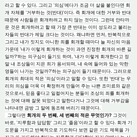
라고 할 수 있다. 그리고 '의심
'에
다가 조금 더 살을 붙
인
다면 회
개 자체를 '거부하는 것(반대)'이다. 즉 회개에 대한 거부와 반대
때문에 사람들은 회개하려고 하지 않는 것이다. 그런데 안타까
운 것은 회개하려고 할 때 가장 큰 반대는 이미 성도라고 불리는
자들의 반대가 제일 크다는 것이다. 왜냐하면 먼저, 반복적으로
그리고 내가 짓지도 아니한 죄를 회개할 때마다 늘 자신의 마음
가운데
'내
가 이렇게 회개하는 것이 과연 진정한 회개의 바른 길
일까
?'
하는 의구심이 들기도 하며,
'내
가 이렇게 회개한다
고
정
말 내 조상들이 지은 죄가 용서되며, 내 속에 들어와 있는 악한
영들이 나가는 것일까?
'
하는 의구심이 들기 때문이다. 그러므로
회개의 최대의 적은 '의심'이라고 말할 수 있다. 또한 '반대'는 우
리의 의심을 더욱 더 확정하게 만들
어 주
는 나쁜 조미료와 같은
것으로서, 믿음 좋다고 일컬어지는 분들이 조상의 죄를 회개하
는 것에 대해 잘못 되었다고 말한다거나 그것에 대해 거부감을
나타내면 금방 그 말에 동조해 버리기 때문이다.
그렇다면
회개의 두 번째, 세 번째의 적은 무엇인가?
그것이
바로, '지루함과 답답함' 그리고 '졸음'이라고 할 수 있다. 회
개 기
도문을 가지고 반복적으로 기도하다 보면 같은 기
도 제
목을 가