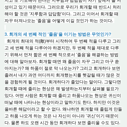
지고 또 기도해야 한다는 지루함과 답답함이 자기 앞에서 늘 서
성이고 있기 때문이다. 그러므로 우리가 회개할 때 반드시 처리
해야 할 것은 '지루함과 답답함'이다. 그리고 이어서 회개할 때
자꾸 터져나오는 '졸음'을 어떻게 이길 것인가 하는 것이다.
3. 회개의 세 번째 적인 '졸음'을 이기는 방법은 무엇인가?
회개의 최대의 적(敵)부터 시작하여 두 번째 적을 다루고 그리
고 세 번째 적을 다루어야 하겠지만, 두 번째 적을 제대로 다루
기 위해서 먼저 짧은 세 번째 적으로서 '졸음'을 해결하는 방법
에 대해 알아보자. 회개할 때면 왜 졸음이 자꾸 그리고 마구 쏟
아지는가?
왜
하품이 절로 막 나오는가? 그리고 회개하다 보면
졸려서 내가 과연 어디까지 회개했는지를 헷갈릴 때가 많은 것
을 경험하게 될 것이다. 회개하다가 졸았다는 말이다. 그렇다면
회개할 때에 졸리는 현상은 왜 발생하는지부터 살펴볼 필요가
있다. 어떤 사람은 회개할 때 졸리고 하품나오는 현상은 귀신이
떠날 때에 나타나는 현상이라고 말하기도 한다. 하지만 이것은
올바른 해답이라고 할 수 없다. 왜냐하면 회개할 때 졸립게 만들
고 하품 나오게 하는 것은 나 자신이 아니라 '귀신'이기 때문이
다. 물론 하도 오랜 시
간 동
안 회개하
다 보
면 졸리울 수도 있다.