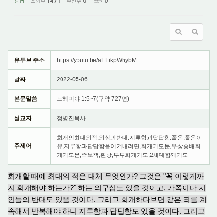
갈렙
조회 수
1471
추천 수
0
댓글
0
유투브 주소
https://youtu.be/aEEikpWhybM
날짜
2022-05-06
본문말씀
느헤미야 1:5~7(구약 727면)
설교자
정병진목사
회개의최대의적,의심과반대,지루함과답답함,졸음,졸음이
주제어
유,지루함과답답함을이겨내려면,회개기도문,우상숭배회
개기도문,족보책,환상,부부회개기도,2세대함께기도
회개할 때에 최대의 적은 대체 무엇인가? 그것은 "꼭 이렇게까
지 회개해야 하는가?" 하는 의구심도 있을 것이고, 가족이나 지
인들의 반대도 있을 것이다. 그리고 회개하다보면 같은 죄를 계
속해서 반복해야 하니 지루함과 답답함도 있을 것이다. 그리고