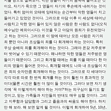
지를 영으로 살펴보니, 악한 영들이 자기의
몸속
에 들어오는 것
이요, 자기가 죽으면 그 영들이 자기의 후손에게 내려가는 것이
었다. 특히 엄마의 모태에 잉태되는 순간부터 악한 영들이 치고
들어가고 있었던 것이다. 그러므로 아담 이후 이 세상에 태어난
사람치고 악한 영이 들
어 있
지 않은 사람은 한 사람도 없다(오직
예수님만 예외이시다). 이것을 두고 아담의 원죄가 유전되었다
고 하는 것이다. 그러므로 이 땅에 태어난 모든 사람은 자기의
죄 뿐만 아니라 조상들의 죄를 다 회개해야 하는 것이다. 특히
우
상 숭
배의 죄를 회개해야 하는 것이다. 그래야 온갖 저주로부
터 벗어날 수 있기 때문이다. 왜냐하면 악한 영들은 저주받은 영
들이기 때문이다. 그리고 회개할 때에는 죄를 지을 때마다 한 마
리의 영들이 들어온 것이니, 회개할 때에도 나와 내 조상들이
지
은 죄의
숫자만큼 회개해야 하는 것이다. 그러므로 각 세대마다
각각 따로 따로 한 번씩 회개를 하는 것이 훨씬 더 효과적인 것
이다(물론 시간은 훨씬 더 많이 들 것이다). 그러
다 보
면 자기 생
각에
'꼭
이렇게까지 해
야 하
는 거야
?'
하는 의구심이 들기도 할
것이고, 믿는 가족들과 지인들의 반대도 매우 심할 것이다. 그리
고 지루함과 답답함과 그리고 졸음과의 싸움도 해야 한다. 하지
만 해 보라.
해 보
면 알게 될 것이다. 이렇게 회개하여 5년
,
10년,