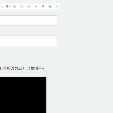
?
가
)
_동탄명성교회 정보배목사