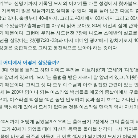
굽기부터 신명기까지 기록된 모세의 이야기를 다른 성경에서 찾아봄으로
에 기록되지 않은 일들까지도 살펴볼 수 있다. 예를 들어 보면 다음과 
고 있다. 출생부터 40세까지, 그리고 40세에서 80세까지 그리고 80
려 주었을까? 출애굽기를 아무리 읽어 보아도 80세 이전의 삶에 관하여
기 때문이다. 그런데 우리는 사도행전 7장에 나오는 스데반의 설교를
년을 살았다는 것(행7:20~23)과 다시 미디안 광야에서 양치기로서 
므로 성경은 종합적으로 그리고 통전적으로 보아야 하는 것이다.
까지 어디에서 어떻게 살았을까?
대 인물을 들라고 하면 아마도 우리는 '아브라함'과 '모세'와 '다윗'
 알려져 있으며, '모세'는 율법을 받은 자로서 잘 알려져 있고, '다
기 때문이다. 그리고 셋 다 모두 예수님과 아주 밀접한 관련이 있는
모세'는 200만 명이나 되는 이스라엘 백성들을 애굽의 종살이에서 구
며, 이스라엘 백성을 40년 동안 인도하여 젖과 꿀이 흐르는 가나안
엘 백성에게 있어서 모세가 없다는 것은 이스라엘 민족의 역사 자체가
40세까지 어떻게 살았을까? 우리는 출애굽기 2장에서 그의 출생과 
 그가 40세가 되었을 때에 자신의 동족을 돌아볼 생각이 나서 저지른
 쯤에 바로의 공주의 아들이 된 이후 40세가 되기까지 모세가 어떻게