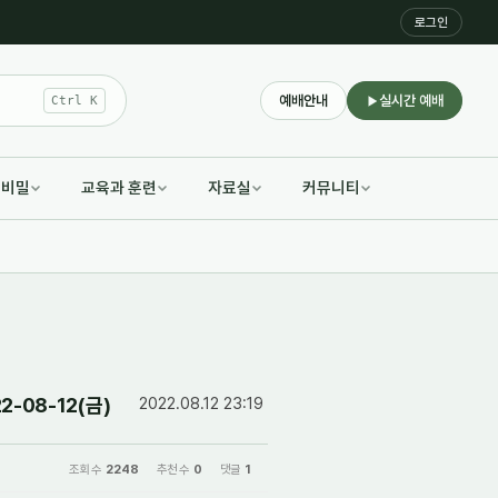
로그인
예배안내
실시간 예배
Ctrl K
적비밀
교육과 훈련
자료실
커뮤니티
-08-12(금)
2022.08.12 23:19
조회 수
2248
추천 수
0
댓글
1