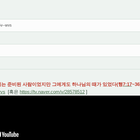
5v--wvs
모세는 준비된 사람이었지만 그에게도 하나님의 때가 있었다(행
7:17
~36
wvs
[혹은
https://tv.naver.com/v/28578512
]