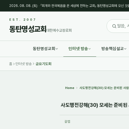
2026. 08. 08. (토)
·
「회개와 천국복음을 온 세상에 전하는 교회」 동탄명성교회에 오신 것
Sketchbook5, 스케치북5
Sketchbook5, 스케치북5
EST. 2007
동탄명성교회
대한예수교장로회
동탄명성교회
인터넷 방송
방송핵심설교
Sketchbook5, 스케치북5
Sketchbook5, 스케치북5
홈
인터넷 방송
금요기도회
Home
사도행전강해(30) 모세는 준비된 사람이
사도행전강해(30) 모세는 준비된 
갈렙