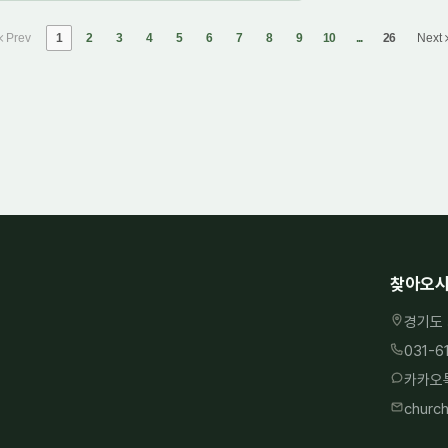
Prev
1
2
3
4
5
6
7
8
9
10
...
26
Next
찾아오시
경기도 
031-6
카카오톡
churc