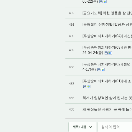
05-22(금)
[금요기도회] 악한 영들을 잘 진단
492
[균형잡힌 신앙생활] 말씀과 성령사역
491
[우상숭배죄회개하기(04)] 미신잡
490
[우상숭배죄회개하기(03)] 반 만
489
26-04-24(금)
[우상숭배죄회개하기(02)] 천년 
488
4-17(금)
[우상숭배죄회개하기(01)] 내 조
487
회개가 일상적인 삶이 된다는 것은 
486
왜 귀신들은 사람의 몸 속에 들어가
485