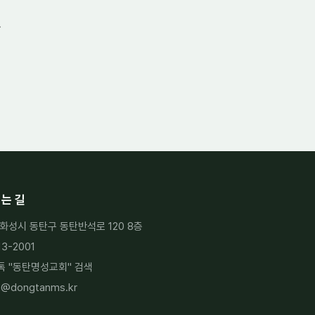
는 길
화성시 동탄구 동탄반석로 120 8층
13-2001
 "
동탄명성교회
" 검색
h@dongtanms.kr