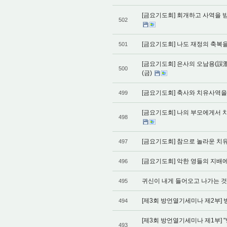
[금요기도회] 회개하고 사역을 받는
502
[금요기도회] 나도 재정의 축복을 
501
[금요기도회] 은사의 오남용(誤濫
500
(금)
[금요기도회] 축사와 치유사역을 성
499
[금요기도회] 나의 부모에게서 치매
498
[금요기도회] 참으로 놀라운 치유의
497
[금요기도회] 악한 영들의 지배에서
496
귀신이 내게 들어오고 나가는 것을 
495
[제3회 방언열기세미나 제2부] 방
494
[제3회 방언열기세미나 제1부] "
493