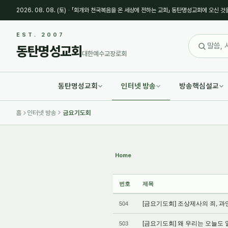
2026. 08. 08. (토)
·
「회개와 천국복음을 온 세상에 전하는 교회」 동탄명성교회에 오신 것
Sketchbook5, 스케치북5
Sketchbook5, 스케치북5
EST. 2007
동탄명성교회
대한예수교장로회
동탄명성교회
인터넷 방송
방송핵심설교
Sketchbook5, 스케치북5
Sketchbook5, 스케치북5
홈
인터넷 방송
금요기도회
Home
번호
제목
[금요기도회] 조상제사의 죄, 과연
504
[금요기도회] 왜 우리는 오늘도 열
503