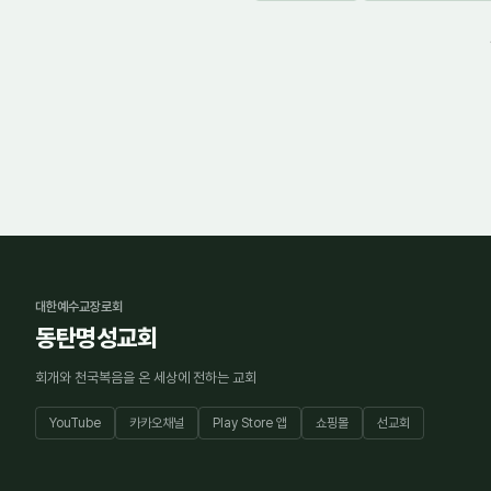
대한예수교장로회
동탄명성교회
회개와 천국복음을 온 세상에 전하는 교회
YouTube
카카오채널
Play Store 앱
쇼핑몰
선교회