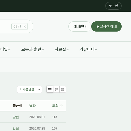
로그인
예배안내
실시간 예배
Ctrl K
적비밀
교육과 훈련
자료실
커뮤니티
T
기본글꼴
List
Zine
Gallery
글쓴이
날짜
조회 수
갈렙
2026.08.01
113
갈렙
2026.07.25
167