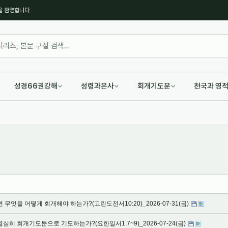
을 환영합니다
성경66권강해
성령과은사
회개기도문
천국과 영
 무엇을 어떻게 회개해야 하는가?(고린도전서10:20)_2026-07-31(금)
심히 회개기도문으로 기도하는가?(요한일서1:7~9)_2026-07-24(금)