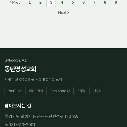
Prev
1
2
3
4
5
6
7
8
9
Next
대한예수교장로회
동탄명성교회
회개와 천국복음을 온 세상에 전하는 교회
YouTube
카카오채널
Play Store 앱
쇼핑몰
선교회
찾아오시는 길
경기도 화성시 동탄구 동탄반석로 120 8층
031-613-2001