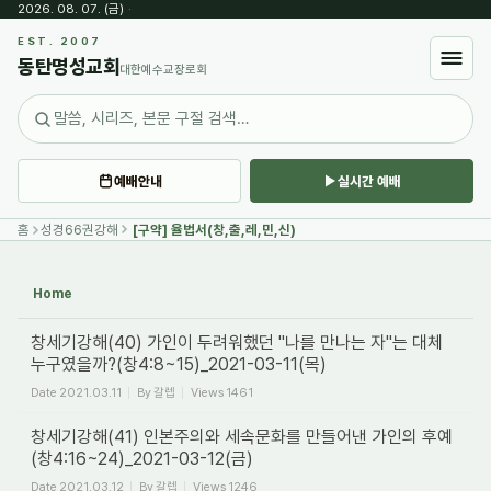
2026. 08. 07. (금)
·
Sketchbook5, 스케치북5
EST. 2007
동탄명성교회
대한예수교장로회
예배안내
실시간 예배
Sketchbook5, 스케치북5
홈
성경66권강해
[구약] 율법서(창,출,레,민,신)
Home
창세기강해(40) 가인이 두려워했던 "나를 만나는 자"는 대체
누구였을까?(창4:8~15)_2021-03-11(목)
Date
2021.03.11
By
갈렙
Views
1461
창세기강해(41) 인본주의와 세속문화를 만들어낸 가인의 후예
(창4:16~24)_2021-03-12(금)
Date
2021.03.12
By
갈렙
Views
1246