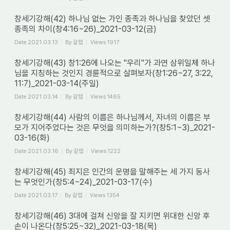
창세기강해(42) 하나님 없는 가인 종족과 하나님을 찾았던 셋
종족의 차이(창4:16~26)_2021-03-12(금)
Date
2021.03.13
By
갈렙
Views
1917
창세기강해(43) 창1:26에 나오는 "우리"가 과연 삼위일체 하나
님을 지칭하는 것인지 경륜적으로 살펴보자(창1:26~27, 3:22,
11:7)_2021-03-14(주일)
Date
2021.03.14
By
갈렙
Views
1485
창세기강해(44) 사람의 이름은 하나님께서, 자녀의 이름은 부
모가 지어주었다는 것은 무엇을 의미하는가?(창5:1~3)_2021-
03-16(화)
Date
2021.03.16
By
갈렙
Views
1222
창세기강해(45) 죄지은 인간의 운명을 말해주는 세 가지 동사
는 무엇인가(창5:4~24)_2021-03-17(수)
Date
2021.03.17
By
갈렙
Views
1354
창세기강해(46) 3대에 걸쳐 신앙을 잘 지키면 위대한 신앙 후
손이 나온다(창5:25~32)_2021-03-18(목)