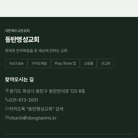
대한예수교장로회
동탄명성교회
회개와 천국복음을 온 세상에 전하는 교회
YouTube
카카오채널
Play Store 앱
쇼핑몰
선교회
찾아오시는 길
경기도 화성시 동탄구 동탄반석로 120 8층
031-613-2001
카카오톡 "
동탄명성교회
" 검색
church@dongtanms.kr