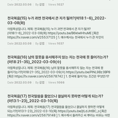
1. 들어가며 천국에 들어가는 자는 모...
Date
2022.03.06
By
갈렙
Views
1027
천국복음(15) 누가 과연 천국에서 큰 자가 될까?(마18:1~6)_2022-
03-08(화)
아침묵상입니다. 제목: 천국복음(15) 누가 과연 천국에서 큰 자가 될까?
(마18:1~6)_2022-03-08(화) https://youtu.be/B6klwIHhuME [혹은
https://tv.naver.com/v/25537125 ] 1. 예수께서는 천국에서 누가 큰 자인지
질문하는 제자들에게 무엇이라고 말씀하셨는...
Date
2022.03.08
By
갈렙
Views
1037
천국복음(16) 남의 잘못을 용서해주지 않는 자는 천국에 못 들어가는가?
(마18:21~35)_2022-03-09(수)
아침묵상입니다. 제목: 천국복음(16) 남의 잘못을 용서해주지 않는 자는 천국에 못
들어가는가?(마18:21~35)_2022-03-09(수) https://youtu.be/PINL9Bz3BP8
[혹은 https://tv.naver.com/v/25678742 ] 1. 천국에 들어가는 조건은 무엇인가?
천국에 들어가는 조...
Date
2022.03.09
By
갈렙
Views
1066
천국복음(17) 천국말씀을 들었으나 결실하지 못하면 어떻게 되는가?
(마13:1~23)_2022-03-10(목)
아침묵상입니다. 제목: 천국복음(17) 천국말씀을 들었으나 결실하지 못하면 어떻게
되는가?(마13:1~23)_2022-03-10(목) https://youtu.be/jtLdJhtBC_o [혹은
https://tv.naver.com/v/25679148 ] 1. 예수께서 들려주신 씨 뿌리는 비유는 어떤