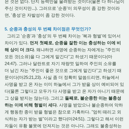
은 것은 없다. 단지 능력만을 물려받는 것이다(물론 다 하나님이
주신 것이지만...). 그러므로 '순종'이 의무성이 좀 강한 것이라
면, '충성'은 자발성이 좀 강한 것이다.
5. 순종과 충성의 두 번째 차이점은 무엇인가?
그리고 '순종'과 '충성'의 두 번째 차이는 '복과 형벌'에 있어서
차이가 있다.
먼저 첫째로, 순종을 잘한 이는 충성하는 이에 비
해 상이 더 크다
. 왜냐하면 사명에 순종하는 자에게는 "주인의
모든 것(소유)을 다 그에게 맡긴다"고 하셨기 때문이다(마
24:47). 그러나 달란트로 자기 재량껏 일하여 주인의 소유를
더 남긴 자는 "주인이 좋은 것으로 그에게 맡긴다"고 하셨기 때
문이다(마25:21,23). 사실 좀 더 정확히 말씀드리면, 하늘에서
사명을 받고 온 자는 이미 하늘에서 그가 받을 상이 예비되어 있
다(물론 그렇다고 모두가 다 사명을 받고 온 자가 아니기 때문에
그 상을 받지는 않는다). 그리고
둘째로, 불순종한 이는 불충성
하는 이에 비해 형벌이 세다
. 사명을 받았으나 불순종하여 악하
게 행동한 종이 받을 형벌은 참으로 가혹하다. "엄히 때리고 외
식하는 자가 받는 벌"이라고 했다(마24:51). 그렇다고 해서 이런
자들이 유황 불못에 던져지는 것은 아니다. 그래도 불충성하는