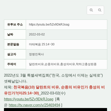
유투브 주소
https://youtu.be/5Zv9DkRJoag
날짜
2022-03-02
본문말씀
마태복음 25:14~30
설교자
정병진목사
주제어
달란트비유,순종의비유,충성의비유,착하고충성된종
2022년도 3월 특별새벽집회("천국, 소망에서 이제는 실제로")
셋째날입니다.
제목:
천국복음(10) 달란트의 비유, 순종의 비유인가 충성의 비
유인가?(마25:14~30)
_2022-03-02(수)
https://youtu.be/5Zv9DkRJoag
[혹
은
https://tv.naver.com/v/25469494
]