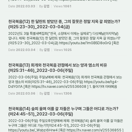
https://tv.naver.com/v/25469989 ] 1. 천...
Date
2022.03.03
By
갈렙
Views
1061
천국복음(12) 한 달란트 받았던 종, 그의 잘못은 정말 지옥 갈 죄였는가?
(마25:23~30)_2022-03-04(금)
2022년도 3월 특별새벽집회("천국, 소망에서 이제는 실제로") 다섯째날(마지막날)
입니다. 제목: 천국복음(12) 한 달란트 받았던 종, 그의 잘못은 정말 지옥 갈 죄였는가?
(마25:23~30)_2022-03-04(금) https://youtu.be/1mGBSD8oGrQ [혹은
https://tv.naver.com...
Date
2022.03.04
By
갈렙
Views
1025
천국복음(13) 회개와 천국복음 관점에서 보는 양과 염소의 비유
(마25:31~46)_2022-03-06(주일)
2022-03-06(주일) 주일낮예배 제목: 천국복음(13) 회개와 천국복음 관점에서 보는
양과 염소의 비유(마25:31~46)_2022-03-06(주일) https://youtu.be/tg4-
DdYGl1A [혹은 https://tv.naver.com/v/25536608 ] 1. 들어가며 마태복음
25장에서는 천국에 관한 3가지...
Date
2022.03.06
By
갈렙
Views
1306
천국복음(14) 슬피 울며 이를 갈 자들은 누구며 그들은 어디로 가는가?
(마24:45~51)_2022-03-06(주일)
2022-03-06(주일) 주일오후찬양예배 제목: 천국복음(14) 슬피 울며 이를 갈 자들은
누구며 그들은 어디로 가는가?(마24:45~51)_2022-03-06(주일)
https://youtu.be/_Wsbzi6Hrw4 [혹은 https://tv.naver.com/v/25536855 ]