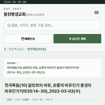
2026. 08. 08. (토)
·
Sketchbook5, 스케치북5
EST. 2007
동탄명성교회
대한예수교장로회
예배안내
실시간 예배
Sketchbook5, 스케치북5
홈
방송핵심설교
천국복음(52강)
Home
천국복음(10) 달란트의 비유, 순종의 비유인가 충성의 비유인가?(마
25:14~30)_2022-03-02(수)
천국복음(10) 달란트의 비유, 순종의 비유인가 충성의
비유인가?(마25:14~30)_2022-03-02(수)
갈렙
조회 수
1297
추천 수
0
댓글
1