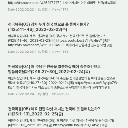
https://tv.naver.com/v/25317717 ] 1. 예수께서는 어떤 의미로 '천국(하늘들의
왕국)'을 말씀하셨는가? 예수께...
Date
2022.02.22
By
갈렙
Views
1170
천국복음(03) 장차 누가 천국 안으로 못 들어가는가?
(마25:41~46)_2022-02-23(수)
아침묵상입니다. 제목: 천국복음(03) 장차 누가 천국 안으로 못 들어가는가?
(마25:41~46)_2022-02-23(수) https://youtu.be/ZVlhPvxEreY [혹은
https://tv.naver.com/v/25317849 ] 1. 예수께서 말씀하신 천국은 어떤 것을
가리키며, 누가 그곳에 들어갈 수 있...
Date
2022.02.23
By
갈렙
Views
1161
천국복음(04) 왜 주님은 천국을 말씀하실 때에 충분조건으로
말씀하셨을까?(마19:27~30)_2022-02-24(목)
아침묵상입니다. 제목: 천국복음(04) 왜 주님은 천국을 말씀하실 때에 충분조건으로
말씀하셨을까?(마19:27~30)_2022-02-24(목) https://youtu.be/L8yqlb7W-
Kw 1. 천국에 들어가는 최소 조건과 충분조건은 무엇인가? 천국에 들어가기 위한
최소한의 조건은 무...
Date
2022.02.24
By
갈렙
Views
1133
천국복음(05) 왜 미련한 다섯 처녀는 천국에 못 들어갔는가?
(마25:1~13)_2022-02-25(금)
아침묵상입니다. 제목: 천국복음(05) 왜 미련한 다섯 처녀는 천국에 못 들어갔는가?
(마25:1~13)_2022-02-25(금) https://youtu.be/-q3f8_LatVg [혹은