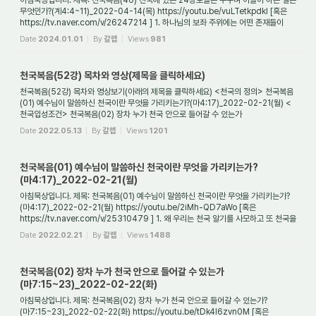
아침묵상입니다. 제목: 천국복음(46) 천국에 있는 24장로들은 누구며 이들이 하는 일은
무엇인가?(계4:4~11)_2022-04-14(목) https://youtu.be/vuLTetkpdkI [혹은
https://tv.naver.com/v/26247214 ] 1. 하나님의 보좌 주위에는 어떤 존재들이
있었는가? 사도 ...
Date
2024.01.01
By
갈렙
Views
981
천국복음(52강) 목차와 영상(제목을 클릭하세요)
천국복음(52강) 목차와 영상보기(아래의 제목을 클릭하세요) <천국의 정의> 천국복음
(01) 예수님이 말씀하신 천국이란 무엇을 가리키는가?(마4:17)_2022-02-21(월) <
천국입성조건> 천국복음(02) 장차 누가 천국 안으로 들어갈 수 있는가
(마7:15~23)_2022-02-22...
Date
2022.05.13
By
갈렙
Views
1201
천국복음(01) 예수님이 말씀하신 천국이란 무엇을 가리키는가?
(마4:17)_2022-02-21(월)
아침묵상입니다. 제목: 천국복음(01) 예수님이 말씀하신 천국이란 무엇을 가리키는가?
(마4:17)_2022-02-21(월) https://youtu.be/2iMh-QD7aWo [혹은
https://tv.naver.com/v/25310479 ] 1. 왜 우리는 천국 알기를 사모하고 또 천국을
구해야 하는가? 천국은 믿...
Date
2022.02.21
By
갈렙
Views
1488
천국복음(02) 장차 누가 천국 안으로 들어갈 수 있는가
(마7:15~23)_2022-02-22(화)
아침묵상입니다. 제목: 천국복음(02) 장차 누가 천국 안으로 들어갈 수 있는가?
(마7:15~23)_2022-02-22(화) https://youtu.be/tDk4l6zvn0M [혹은