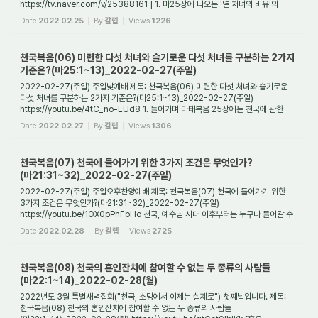
https://tv.naver.com/v/25388161 ] 1. 마25장에 나오는 '열 처녀의 비유'의
주제는 무엇인가? 마태복음 25...
Date
2022.02.25
By
갈렙
Views
1226
천국복음(06) 미련한 다섯 처녀와 슬기로운 다섯 처녀를 구분하는 2가지
기준은?(마25:1~13)_2022-02-27(주일)
2022-02-27(주일) 주일낮예배 제목: 천국복음(06) 미련한 다섯 처녀와 슬기로운
다섯 처녀를 구분하는 2가지 기준은?(마25:1~13)_2022-02-27(주일)
https://youtu.be/4tC_no-EUd8 1. 들어가며 마태복음 25장에는 천국에 관한
3가지 비유가 등장한다. 그것들 중...
Date
2022.02.27
By
갈렙
Views
1306
천국복음(07) 천국에 들어가기 위한 3가지 조건은 무엇인가?
(마21:31~32)_2022-02-27(주일)
2022-02-27(주일) 주일오후찬양예배 제목: 천국복음(07) 천국에 들어가기 위한
3가지 조건은 무엇인가?(마21:31~32)_2022-02-27(주일)
https://youtu.be/1OX0pPhFbHo 천국, 예수님 시대 이후부터는 누구나 들어갈 수
있도록 허락된 장소가 되었다. 그러나 아무...
Date
2022.02.28
By
갈렙
Views
2725
천국복음(08) 천국의 혼인잔치에 참여할 수 없는 두 종류의 사람들
(마22:1~14)_2022-02-28(월)
2022년도 3월 특별새벽집회("천국, 소망에서 이제는 실제로") 첫째날입니다. 제목:
천국복음(08) 천국의 혼인잔치에 참여할 수 없는 두 종류의 사람들