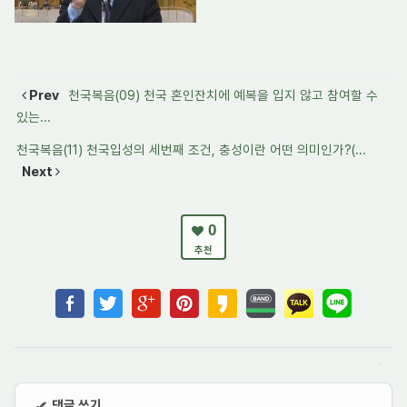
Prev
천국복음(09) 천국 혼인잔치에 예복을 입지 않고 참여할 수
있는...
천국복음(11) 천국입성의 세번째 조건, 충성이란 어떤 의미인가?(...
Next
0
추천
댓글 쓰기