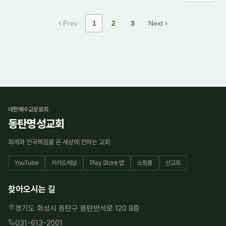
Prev
1
2
3
Next
대한예수교장로회
동탄명성교회
회개와 천국복음을 온 세상에 전하는 교회
YouTube
카카오채널
Play Store 앱
쇼핑몰
선교회
찾아오시는 길
경기도 화성시 동탄구 동탄반석로 120 8층
031-613-2001