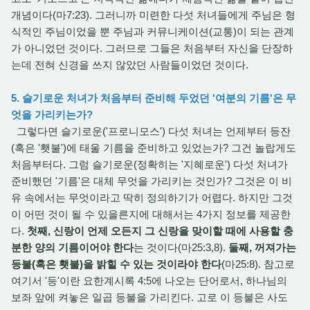
개념이다(마7:23). 그러니까 미련한 다섯 처녀들에게 주님은 형
식적인 주님이었을 뿐 주님과 커뮤니케이션(교통)이 되는 관계
가 아니었던 것이다. 그러므로 그들은 처음부터 자신을 단장하
는데 전혀 신경을 쓰지 않았던 사람들이었던 것이다.
5. 슬기로운 처녀가 처음부터 준비해 두었던 '여분의 기름'은 무
엇을 가리키는가?
그렇다면 슬기로운('프로니모스') 다섯 처녀는 언제부터 등잔
(혹은 '횃불')에 태울 기름을 준비하고 있었는가? 그건 놀랍게도
처음부터다. 그럼 슬기로운(정확히는 '지혜로운') 다섯 처녀가
준비했던 '기름'은 대체 무엇을 가리키는 것인가? 그것은 이 비
유 속에서는 무엇이라고 딱히 정의하기가 어렵다. 하지만 그것
이 어떤 것이 될 수 있을른지에 대해서는 4가지 정보를 제공한
다.
첫째, 신랑이 언제 오든지 그 신랑을 맞이할 때에 사용할 충
분한 양의 기름이어야 한다
는 것이다(마25:3,8).
둘째, 꺼져가는
등불(혹은 횃불)을 밝힐 수 있는 것이라야 한다
(마25:8). 참고로
여기서 '등'이란 요한계시록 4:5에 나오는 단어로서, 하나님의
보좌 앞에 켜놓은 일곱 등불을 가리킨다. 고로 이 등불은 사도