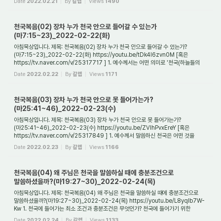
Date
2022.02.21
By
갈렙
Views
1490
천국복음(02) 장차 누가 천국 안으로 들어갈 수 있는가
(마7:15~23)_2022-02-22(화)
아침묵상입니다. 제목: 천국복음(02) 장차 누가 천국 안으로 들어갈 수 있는가?
(마7:15~23)_2022-02-22(화) https://youtu.be/tDk4l6zvn0M [혹은
https://tv.naver.com/v/25317717 ] 1. 예수께서는 어떤 의미로 '천국(하늘들의
왕국)'을 말씀하셨는가? 예수께...
Date
2022.02.22
By
갈렙
Views
1171
천국복음(03) 장차 누가 천국 안으로 못 들어가는가?
(마25:41~46)_2022-02-23(수)
아침묵상입니다. 제목: 천국복음(03) 장차 누가 천국 안으로 못 들어가는가?
(마25:41~46)_2022-02-23(수) https://youtu.be/ZVlhPvxEreY [혹은
https://tv.naver.com/v/25317849 ] 1. 예수께서 말씀하신 천국은 어떤 것을
가리키며, 누가 그곳에 들어갈 수 있...
Date
2022.02.23
By
갈렙
Views
1166
천국복음(04) 왜 주님은 천국을 말씀하실 때에 충분조건으로
말씀하셨을까?(마19:27~30)_2022-02-24(목)
아침묵상입니다. 제목: 천국복음(04) 왜 주님은 천국을 말씀하실 때에 충분조건으로
말씀하셨을까?(마19:27~30)_2022-02-24(목) https://youtu.be/L8yqlb7W-
Kw 1. 천국에 들어가는 최소 조건과 충분조건은 무엇인가? 천국에 들어가기 위한
최소한의 조건은 무...
Date
2022.02.24
By
갈렙
Views
1133