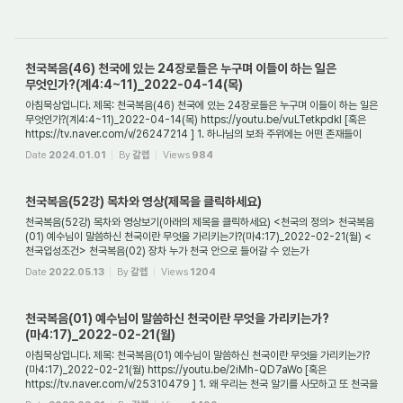
천국복음(46) 천국에 있는 24장로들은 누구며 이들이 하는 일은
무엇인가?(계4:4~11)_2022-04-14(목)
아침묵상입니다. 제목: 천국복음(46) 천국에 있는 24장로들은 누구며 이들이 하는 일은
무엇인가?(계4:4~11)_2022-04-14(목) https://youtu.be/vuLTetkpdkI [혹은
https://tv.naver.com/v/26247214 ] 1. 하나님의 보좌 주위에는 어떤 존재들이
있었는가? 사도 ...
Date
2024.01.01
By
갈렙
Views
984
천국복음(52강) 목차와 영상(제목을 클릭하세요)
천국복음(52강) 목차와 영상보기(아래의 제목을 클릭하세요) <천국의 정의> 천국복음
(01) 예수님이 말씀하신 천국이란 무엇을 가리키는가?(마4:17)_2022-02-21(월) <
천국입성조건> 천국복음(02) 장차 누가 천국 안으로 들어갈 수 있는가
(마7:15~23)_2022-02-22...
Date
2022.05.13
By
갈렙
Views
1204
천국복음(01) 예수님이 말씀하신 천국이란 무엇을 가리키는가?
(마4:17)_2022-02-21(월)
아침묵상입니다. 제목: 천국복음(01) 예수님이 말씀하신 천국이란 무엇을 가리키는가?
(마4:17)_2022-02-21(월) https://youtu.be/2iMh-QD7aWo [혹은
https://tv.naver.com/v/25310479 ] 1. 왜 우리는 천국 알기를 사모하고 또 천국을
구해야 하는가? 천국은 믿...