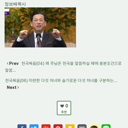
정보배목사
Prev
천국복음(04) 왜 주님은 천국을 말씀하실 때에 충분조건으로
말씀...
천국복음(06) 미련한 다섯 처녀와 슬기로운 다섯 처녀를 구분하는...
Next
0
추천