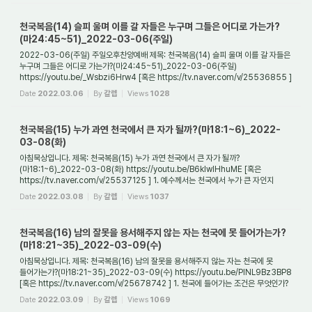
천국복음(14) 슬피 울며 이를 갈 자들은 누구며 그들은 어디로 가는가?
(마24:45~51)_2022-03-06(주일)
2022-03-06(주일) 주일오후찬양예배 제목: 천국복음(14) 슬피 울며 이를 갈 자들은
누구며 그들은 어디로 가는가?(마24:45~51)_2022-03-06(주일)
https://youtu.be/_Wsbzi6Hrw4 [혹은 https://tv.naver.com/v/25536855 ]
1. 들어가며 천국에 들어가는 자는 모...
Date
2022.03.06
By
갈렙
Views
1028
천국복음(15) 누가 과연 천국에서 큰 자가 될까?(마18:1~6)_2022-
03-08(화)
아침묵상입니다. 제목: 천국복음(15) 누가 과연 천국에서 큰 자가 될까?
(마18:1~6)_2022-03-08(화) https://youtu.be/B6klwIHhuME [혹은
https://tv.naver.com/v/25537125 ] 1. 예수께서는 천국에서 누가 큰 자인지
질문하는 제자들에게 무엇이라고 말씀하셨는...
Date
2022.03.08
By
갈렙
Views
1037
천국복음(16) 남의 잘못을 용서해주지 않는 자는 천국에 못 들어가는가?
(마18:21~35)_2022-03-09(수)
아침묵상입니다. 제목: 천국복음(16) 남의 잘못을 용서해주지 않는 자는 천국에 못
들어가는가?(마18:21~35)_2022-03-09(수) https://youtu.be/PINL9Bz3BP8
[혹은 https://tv.naver.com/v/25678742 ] 1. 천국에 들어가는 조건은 무엇인가?
천국에 들어가는 조...
Date
2022.03.09
By
갈렙
Views
1069