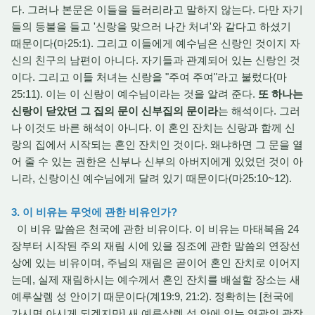
다. 그러나 본문은 이들을 들러리라고 말하지 않는다. 다만 자기
들의 등불을 들고 '신랑을 맞으러 나간 처녀'와 같다고 하셨기
때문이다(마25:1). 그리고 이들에게 예수님은 신랑인 것이지 자
신의 친구의 남편이 아니다. 자기들과 관계되어 있는 신랑인 것
이다. 그리고 이들 처녀는 신랑을 "주여 주여"라고 불렀다(마
25:11). 이는 이 신랑이 예수님이라는 것을 알려 준다.
또 하나는
신랑이 닫았던 그 집의 문이 신부집의 문이라
는 해석이다. 그러
나 이것도 바른 해석이 아니다. 이 혼인 잔치는 신랑과 함께 신
랑의 집에서 시작되는 혼인 잔치인 것이다. 왜냐하면 그 문을 열
어 줄 수 있는 권한은 신부나 신부의 아버지에게 있었던 것이 아
니라, 신랑이신 예수님에게 달려 있기 때문이다(마25:10~12).
3. 이 비유는 무엇에 관한 비유인가?
이 비유 말씀은 천국에 관한 비유이다. 이 비유는 마태복음 24
장부터 시작된 주의 재림 시에 있을 징조에 관한 말씀의 연장선
상에 있는 비유이며, 주님의 재림은 곧이어 혼인 잔치로 이어지
는데, 실제 재림하시는 예수께서 혼인 잔치를 배설할 장소는 새
예루살렘 성 안이기 때문이다(계19:9, 21:2). 정확히는 [천국에
가시면 아시게 되겠지만] 새 예루살렘 성 안에 있는 영광의 광장