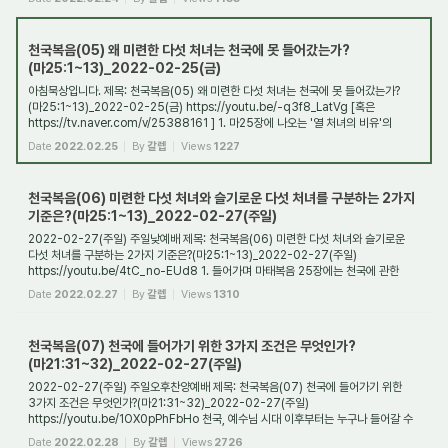
천국복음(05) 왜 미련한 다섯 처녀는 천국에 못 들어갔는가?
(마25:1~13)_2022-02-25(금)
아침묵상입니다. 제목: 천국복음(05) 왜 미련한 다섯 처녀는 천국에 못 들어갔는가?
(마25:1~13)_2022-02-25(금) https://youtu.be/-q3f8_LatVg [혹은
https://tv.naver.com/v/25388161 ] 1. 마25장에 나오는 '열 처녀의 비유'의
주제는 무엇인가? 마태복음 25...
Date
2022.02.25
By
갈렙
Views
1227
천국복음(06) 미련한 다섯 처녀와 슬기로운 다섯 처녀를 구분하는 2가지
기준은?(마25:1~13)_2022-02-27(주일)
2022-02-27(주일) 주일낮예배 제목: 천국복음(06) 미련한 다섯 처녀와 슬기로운
다섯 처녀를 구분하는 2가지 기준은?(마25:1~13)_2022-02-27(주일)
https://youtu.be/4tC_no-EUd8 1. 들어가며 마태복음 25장에는 천국에 관한
3가지 비유가 등장한다. 그것들 중...
Date
2022.02.27
By
갈렙
Views
1310
천국복음(07) 천국에 들어가기 위한 3가지 조건은 무엇인가?
(마21:31~32)_2022-02-27(주일)
2022-02-27(주일) 주일오후찬양예배 제목: 천국복음(07) 천국에 들어가기 위한
3가지 조건은 무엇인가?(마21:31~32)_2022-02-27(주일)
https://youtu.be/1OX0pPhFbHo 천국, 예수님 시대 이후부터는 누구나 들어갈 수
있도록 허락된 장소가 되었다. 그러나 아무...
Date
2022.02.28
By
갈렙
Views
2726