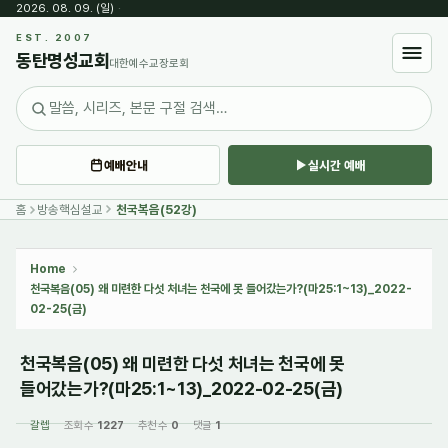
2026. 08. 09. (일)
·
Sketchbook5, 스케치북5
EST. 2007
동탄명성교회
대한예수교장로회
예배안내
실시간 예배
Sketchbook5, 스케치북5
홈
방송핵심설교
천국복음(52강)
Home
천국복음(05) 왜 미련한 다섯 처녀는 천국에 못 들어갔는가?(마25:1~13)_2022-
02-25(금)
천국복음(05) 왜 미련한 다섯 처녀는 천국에 못
들어갔는가?(마25:1~13)_2022-02-25(금)
갈렙
조회 수
1227
추천 수
0
댓글
1