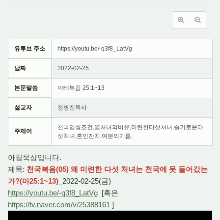
유투브 주소
https://youtu.be/-q3f8_LatVg
날짜
2022-02-25
본문말씀
마태복음 25:1~13
설교자
정병진목사
천국입성조건,열처녀의비유,미련한다섯처녀,슬기로운다
주제어
섯처녀,혼인잔치,여분의기름,
아침묵상입니다.
제목:
천국복음(05) 왜 미련한 다섯 처녀는 천국에 못 들어갔는
가?(마25:1~13)
_2022-02-25(금)
https://youtu.be/-q3f8_LatVg
[혹은
https://tv.naver.com/v/25388161
]