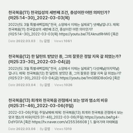
천국복음(11) 천국입성의 세번째 조건, 충성이란 어떤 의미인가?
(마25:14~30)_2022-03-03(목)
2022년도 3월 특별새벽집회("천국, 소망에서 이제는 실제로") 넷째날입니다. 제목:
천국복음(11) 천국입성의 세번째 조건, 충성이란 어떤 의미인가?
(마25:14~30)_2022-03-03(목) https://youtu.be/7EAknutRHW0 [혹은
https://tv.naver.com/v/25469989 ] 1. 천...
Date
2022.03.03
By
갈렙
Views
1061
천국복음(12) 한 달란트 받았던 종, 그의 잘못은 정말 지옥 갈 죄였는가?
(마25:23~30)_2022-03-04(금)
2022년도 3월 특별새벽집회("천국, 소망에서 이제는 실제로") 다섯째날(마지막날)
입니다. 제목: 천국복음(12) 한 달란트 받았던 종, 그의 잘못은 정말 지옥 갈 죄였는가?
(마25:23~30)_2022-03-04(금) https://youtu.be/1mGBSD8oGrQ [혹은
https://tv.naver.com...
Date
2022.03.04
By
갈렙
Views
1026
천국복음(13) 회개와 천국복음 관점에서 보는 양과 염소의 비유
(마25:31~46)_2022-03-06(주일)
2022-03-06(주일) 주일낮예배 제목: 천국복음(13) 회개와 천국복음 관점에서 보는
양과 염소의 비유(마25:31~46)_2022-03-06(주일) https://youtu.be/tg4-
DdYGl1A [혹은 https://tv.naver.com/v/25536608 ] 1. 들어가며 마태복음
25장에서는 천국에 관한 3가지...
Date
2022.03.06
By
갈렙
Views
1310