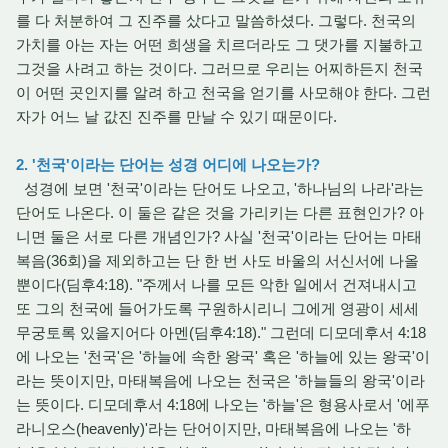
를 다 처분하여 그 진주를 샀다고 말씀하셨다. 그렇다. 천국의
가치를 아는 자는 어떤 희생을 치르더라도 그 댓가를 지불하고
그것을 사려고 하는 것이다. 그러므로 우리는 어찌하든지 천국
이 어떤 곳인지를 알려 하고 천국을 얻기를 사모해야 한다. 그런
자가 어느 날 값진 진주를 만날 수 있기 때문이다.
2. '천국'이라는 단어는 성경 어디에 나오는가?
성경에 보면 '천국'이라는 단어도 나오고, '하나님의 나라'라는
단어도 나온다. 이 둘은 같은 것을 가리키는 다른 표현인가? 아
니면 둘은 서로 다른 개념인가? 사실 '천국'이라는 단어는 마태
복음(36회)을 제외하고는 단 한 번 사도 바울의 서신서에 나올
뿐이다(딤후4:18). "주께서 나를 모든 악한 일에서 건져내시고
또 그의 천국에 들어가도록 구원하시리니 그에게 영광이 세세
무궁토록 있을지어다 아멘(딤후4:18)." 그런데 디모데후서 4:18
에 나오는 '천국'은 '하늘에 속한 왕국' 혹은 '하늘에 있는 왕국'이
라는 뜻이지만, 마태복음에 나오는 천국은 '하늘들의 왕국'이라
는 뜻이다. 디모데후서 4:18에 나오는 '하늘'은 형용사로서 '에푸
라니오스(heavenly)'라는 단어이지만, 마태복음에 나오는 '하