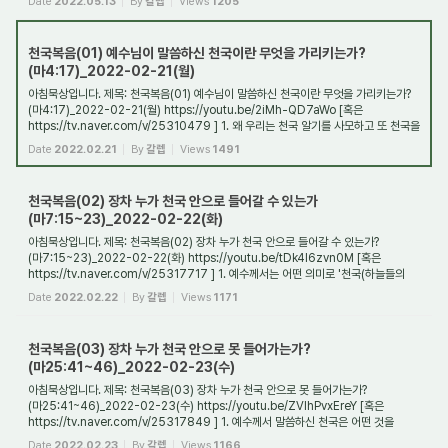
Date
2022.05.13
By
갈렙
Views
1205
천국복음(01) 예수님이 말씀하신 천국이란 무엇을 가리키는가?
(마4:17)_2022-02-21(월)
아침묵상입니다. 제목: 천국복음(01) 예수님이 말씀하신 천국이란 무엇을 가리키는가?
(마4:17)_2022-02-21(월) https://youtu.be/2iMh-QD7aWo [혹은
https://tv.naver.com/v/25310479 ] 1. 왜 우리는 천국 알기를 사모하고 또 천국을
구해야 하는가? 천국은 믿...
Date
2022.02.21
By
갈렙
Views
1491
천국복음(02) 장차 누가 천국 안으로 들어갈 수 있는가
(마7:15~23)_2022-02-22(화)
아침묵상입니다. 제목: 천국복음(02) 장차 누가 천국 안으로 들어갈 수 있는가?
(마7:15~23)_2022-02-22(화) https://youtu.be/tDk4l6zvn0M [혹은
https://tv.naver.com/v/25317717 ] 1. 예수께서는 어떤 의미로 '천국(하늘들의
왕국)'을 말씀하셨는가? 예수께...
Date
2022.02.22
By
갈렙
Views
1171
천국복음(03) 장차 누가 천국 안으로 못 들어가는가?
(마25:41~46)_2022-02-23(수)
아침묵상입니다. 제목: 천국복음(03) 장차 누가 천국 안으로 못 들어가는가?
(마25:41~46)_2022-02-23(수) https://youtu.be/ZVlhPvxEreY [혹은
https://tv.naver.com/v/25317849 ] 1. 예수께서 말씀하신 천국은 어떤 것을
가리키며, 누가 그곳에 들어갈 수 있...
Date
2022.02.23
By
갈렙
Views
1166