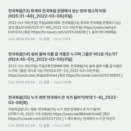
천국복음(13) 회개와 천국복음 관점에서 보는 양과 염소의 비유
(마25:31~46)_2022-03-06(주일)
2022-03-06(주일) 주일낮예배 제목: 천국복음(13) 회개와 천국복음 관점에서 보는
양과 염소의 비유(마25:31~46)_2022-03-06(주일) https://youtu.be/tg4-
DdYGl1A [혹은 https://tv.naver.com/v/25536608 ] 1. 들어가며 마태복음
25장에서는 천국에 관한 3가지...
Date
2022.03.06
By
갈렙
Views
1311
천국복음(14) 슬피 울며 이를 갈 자들은 누구며 그들은 어디로 가는가?
(마24:45~51)_2022-03-06(주일)
2022-03-06(주일) 주일오후찬양예배 제목: 천국복음(14) 슬피 울며 이를 갈 자들은
누구며 그들은 어디로 가는가?(마24:45~51)_2022-03-06(주일)
https://youtu.be/_Wsbzi6Hrw4 [혹은 https://tv.naver.com/v/25536855 ]
1. 들어가며 천국에 들어가는 자는 모...
Date
2022.03.06
By
갈렙
Views
1028
천국복음(15) 누가 과연 천국에서 큰 자가 될까?(마18:1~6)_2022-
03-08(화)
아침묵상입니다. 제목: 천국복음(15) 누가 과연 천국에서 큰 자가 될까?
(마18:1~6)_2022-03-08(화) https://youtu.be/B6klwIHhuME [혹은
https://tv.naver.com/v/25537125 ] 1. 예수께서는 천국에서 누가 큰 자인지
질문하는 제자들에게 무엇이라고 말씀하셨는...
Date
2022.03.08
By
갈렙
Views
1037