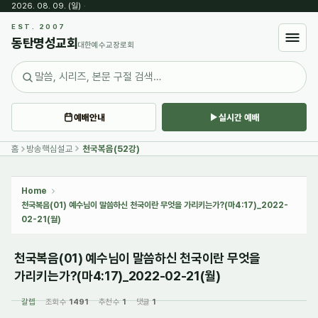
2026. 08. 09. (일)
·
Sketchbook5, 스케치북5
EST. 2007
동탄명성교회
대한예수교장로회
예배안내
실시간 예배
Sketchbook5, 스케치북5
홈
방송핵심설교
천국복음(52강)
Home
천국복음(01) 예수님이 말씀하신 천국이란 무엇을 가리키는가?(마4:17)_2022-
02-21(월)
천국복음(01) 예수님이 말씀하신 천국이란 무엇을
가리키는가?(마4:17)_2022-02-21(월)
갈렙
조회 수
1491
추천 수
1
댓글
1