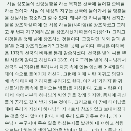
사실 성도들이 신앙생활을 하는 목적은 천국에 들어갈 준비를
하는 것이다. 사실 이 세상의 지구는 천국에 들어가서 살 영혼들
을 선발하는 장소라고 할 수 있다. 왜냐하면 하나님께서 천지만
물을 창조하실 때에 맨 처음 하늘들(샤마임)을 창조하셨고 그리
고 두 번째 지구(에레츠)를 창조하셨기 때문이다(창1:1). 그리고
이것들은 첫째 날에 창조하신 것들이다. 그렇다면 '해와 달과 별
들'은 언제 창조되었는가? 그것은 '넷째 날'이다. 주님은 마태복
음 13장의 천국의 비유를 통해 말씀하셨다. 천국은 밭에 씨를 뿌
린 사람과 같다고 하셨다(마13:3). 이 지구라는 밭에 하나님께서
천국의 씨(영혼)를 뿌리셔서 자궁 속에 있는 임신된 3~4개월의
태아 속으로 들어가게 하신다. 그런데 이때 사탄 마귀도 덩달아
배 속의 태아에 가라지를 뿌리기도 한다. 여기서 '가라지'란 귀
신들(사람 몸속에 들어오는 뱀들)을 지칭한다. 고로 사람은 이
미 배 속에서부터 하나님의 씨인 영을 갖게 되지만, 동시에 귀신
들의 공격도 같이 받게 되는 것이다. 그러므로 이 땅에 태어났을
때에 우리가 자신이 하나님의 자녀로서 창조되었고 보내어졌다
는 것을 잊지 말아야 한다. 이때 우리 모든 인류는 하나님과 예
수님이 누구시며 무슨 일을 하셨는지를 발견해 내야 하고 성령
으로부터 하늘의 생명(씨앗)을 받아야 한다. 그래야 거듭난 자