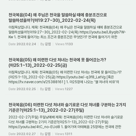
천국복음(04) 왜 주님은 천국을 말씀하실 때에 충분조건으로
말씀하셨을까?(마19:27~30)_2022-02-24(목)
아침묵상입니다. 제목: 천국복음(04) 왜 주님은 천국을 말씀하실 때에 충분조건으로
말씀하셨을까?(마19:27~30)_2022-02-24(목) https://youtu.be/L8yqlb7W-
Kw 1. 천국에 들어가는 최소 조건과 충분조건은 무엇인가? 천국에 들어가기 위한
최소한의 조건은 무...
Date
2022.02.24
By
갈렙
Views
1133
천국복음(05) 왜 미련한 다섯 처녀는 천국에 못 들어갔는가?
(마25:1~13)_2022-02-25(금)
아침묵상입니다. 제목: 천국복음(05) 왜 미련한 다섯 처녀는 천국에 못 들어갔는가?
(마25:1~13)_2022-02-25(금) https://youtu.be/-q3f8_LatVg [혹은
https://tv.naver.com/v/25388161 ] 1. 마25장에 나오는 '열 처녀의 비유'의
주제는 무엇인가? 마태복음 25...
Date
2022.02.25
By
갈렙
Views
1227
천국복음(06) 미련한 다섯 처녀와 슬기로운 다섯 처녀를 구분하는 2가지
기준은?(마25:1~13)_2022-02-27(주일)
2022-02-27(주일) 주일낮예배 제목: 천국복음(06) 미련한 다섯 처녀와 슬기로운
다섯 처녀를 구분하는 2가지 기준은?(마25:1~13)_2022-02-27(주일)
https://youtu.be/4tC_no-EUd8 1. 들어가며 마태복음 25장에는 천국에 관한
3가지 비유가 등장한다. 그것들 중...
Date
2022.02.27
By
갈렙
Views
1311