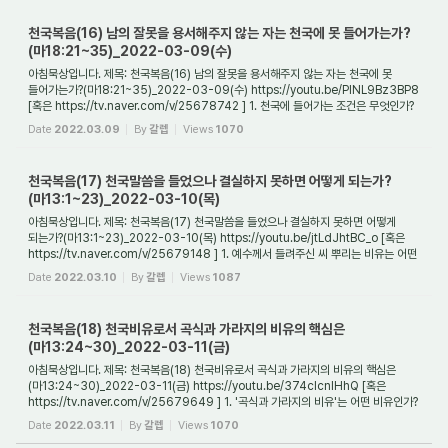
천국복음(16) 남의 잘못을 용서해주지 않는 자는 천국에 못 들어가는가?
(마18:21~35)_2022-03-09(수)
아침묵상입니다. 제목: 천국복음(16) 남의 잘못을 용서해주지 않는 자는 천국에 못
들어가는가?(마18:21~35)_2022-03-09(수) https://youtu.be/PINL9Bz3BP8
[혹은 https://tv.naver.com/v/25678742 ] 1. 천국에 들어가는 조건은 무엇인가?
천국에 들어가는 조...
Date
2022.03.09
By
갈렙
Views
1070
천국복음(17) 천국말씀을 들었으나 결실하지 못하면 어떻게 되는가?
(마13:1~23)_2022-03-10(목)
아침묵상입니다. 제목: 천국복음(17) 천국말씀을 들었으나 결실하지 못하면 어떻게
되는가?(마13:1~23)_2022-03-10(목) https://youtu.be/jtLdJhtBC_o [혹은
https://tv.naver.com/v/25679148 ] 1. 예수께서 들려주신 씨 뿌리는 비유는 어떤
비유인가? 어느 날...
Date
2022.03.10
By
갈렙
Views
1087
천국복음(18) 천국비유로서 곡식과 가라지의 비유의 핵심은
(마13:24~30)_2022-03-11(금)
아침묵상입니다. 제목: 천국복음(18) 천국비유로서 곡식과 가라지의 비유의 핵심은
(마13:24~30)_2022-03-11(금) https://youtu.be/374cIcnIHhQ [혹은
https://tv.naver.com/v/25679649 ] 1. '곡식과 가라지의 비유'는 어떤 비유인가?
'비유'(파라볼레)란 원래 ...
Date
2022.03.11
By
갈렙
Views
1070