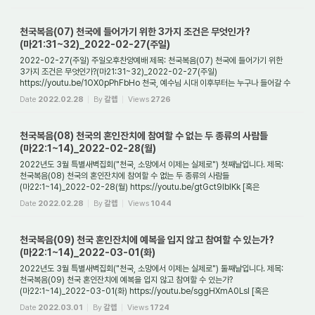
천국복음(07) 천국에 들어가기 위한 3가지 조건은 무엇인가?
(마21:31~32)_2022-02-27(주일)
2022-02-27(주일) 주일오후찬양예배 제목: 천국복음(07) 천국에 들어가기 위한
3가지 조건은 무엇인가?(마21:31~32)_2022-02-27(주일)
https://youtu.be/1OX0pPhFbHo 천국, 예수님 시대 이후부터는 누구나 들어갈 수
있도록 허락된 장소가 되었다. 그러나 아무...
Date
2022.02.28
By
갈렙
Views
2726
천국복음(08) 천국의 혼인잔치에 참여할 수 없는 두 종류의 사람들
(마22:1~14)_2022-02-28(월)
2022년도 3월 특별새벽집회("천국, 소망에서 이제는 실제로") 첫째날입니다. 제목:
천국복음(08) 천국의 혼인잔치에 참여할 수 없는 두 종류의 사람들
(마22:1~14)_2022-02-28(월) https://youtu.be/gtGct9IbIKk [혹은
https://tv.naver.com/v/25405830 ] 1. 천...
Date
2022.02.28
By
갈렙
Views
1044
천국복음(09) 천국 혼인잔치에 예복을 입지 않고 참여할 수 있는가?
(마22:1~14)_2022-03-01(화)
2022년도 3월 특별새벽집회("천국, 소망에서 이제는 실제로") 둘째날입니다. 제목:
천국복음(09) 천국 혼인잔치에 예복을 입지 않고 참여할 수 있는가?
(마22:1~14)_2022-03-01(화) https://youtu.be/sggHXmA0LsI [혹은
https://tv.naver.com/v/25406033 ] 1. ...
Date
2022.03.01
By
갈렙
Views
1724