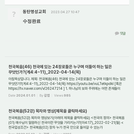
?
동탄명성교회
2023.04.27 10:47
수정완료
댓글
천국복음(46) 천국에 있는 24장로들은 누구며 이들이 하는 일은
무엇인가?(계4:4~11)_2022-04-14(목)
아침묵상입니다. 제목: 천국복음(46) 천국에 있는 24장로들은 누구며 이들이 하는 일은
무엇인가?(계4:4~11)_2022-04-14(목) https://youtu.be/vuLTetkpdkI [혹은
https://tv.naver.com/v/26247214 ] 1. 하나님의 보좌 주위에는 어떤 존재들이
있었는가? 사도 ...
Date
2024.01.01
By
갈렙
Views
985
천국복음(52강) 목차와 영상(제목을 클릭하세요)
천국복음(52강) 목차와 영상보기(아래의 제목을 클릭하세요) <천국의 정의> 천국복음
(01) 예수님이 말씀하신 천국이란 무엇을 가리키는가?(마4:17)_2022-02-21(월) <
천국입성조건> 천국복음(02) 장차 누가 천국 안으로 들어갈 수 있는가
(마7:15~23)_2022-02-22...