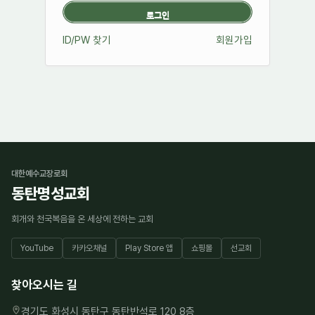
ID/PW 찾기
회원가입
대한예수교장로회
동탄명성교회
회개와 천국복음을 온 세상에 전하는 교회
YouTube
카카오채널
Play Store 앱
쇼핑몰
선교회
찾아오시는 길
경기도 화성시 동탄구 동탄반석로 120 8층