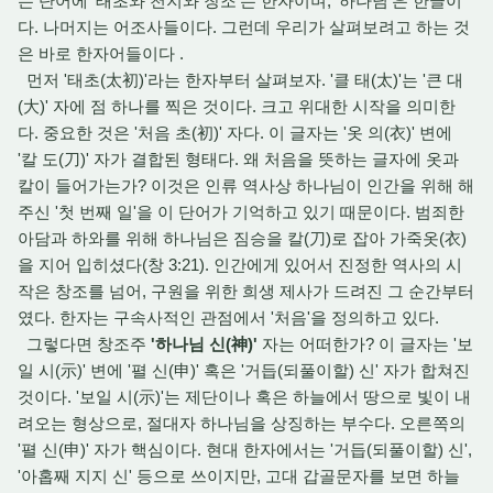
는 단어에 '태초와 천지와 창조'는 한자이며, '하나님'은 한글이
다. 나머지는 어조사들이다. 그런데 우리가 살펴보려고 하는 것
은 바로 한자어들이다 .
먼저 '태초(太初)'라는 한자부터 살펴보자. '클 태(太)'는 '큰 대
(大)' 자에 점 하나를 찍은 것이다. 크고 위대한 시작을 의미한
다. 중요한 것은 '처음 초(初)' 자다. 이 글자는 '옷 의(衣)' 변에
'칼 도(刀)' 자가 결합된 형태다. 왜 처음을 뜻하는 글자에 옷과
칼이 들어가는가? 이것은 인류 역사상 하나님이 인간을 위해 해
주신 '첫 번째 일'을 이 단어가 기억하고 있기 때문이다. 범죄한
아담과 하와를 위해 하나님은 짐승을 칼(刀)로 잡아 가죽옷(衣)
을 지어 입히셨다(창 3:21). 인간에게 있어서 진정한 역사의 시
작은 창조를 넘어, 구원을 위한 희생 제사가 드려진 그 순간부터
였다. 한자는 구속사적인 관점에서 '처음'을 정의하고 있다.
그렇다면 창조주
'하나님 신(神)'
자는 어떠한가? 이 글자는 '보
일 시(示)' 변에 '펼 신(申)' 혹은 '거듭(되풀이할) 신' 자가 합쳐진
것이다. '보일 시(示)'는 제단이나 혹은 하늘에서 땅으로 빛이 내
려오는 형상으로, 절대자 하나님을 상징하는 부수다. 오른쪽의
'펼 신(申)' 자가 핵심이다. 현대 한자에서는 '거듭(되풀이할) 신',
'아홉째 지지 신' 등으로 쓰이지만, 고대 갑골문자를 보면 하늘