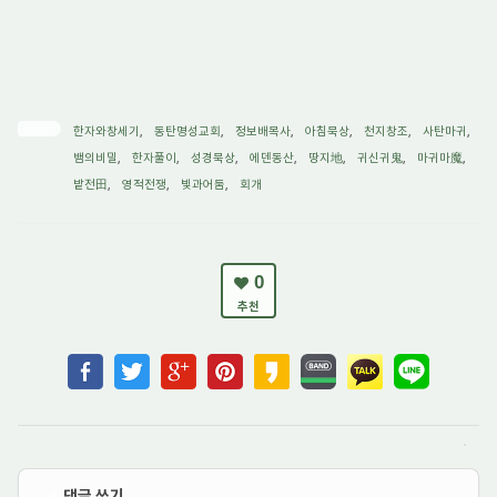
TAG •
한자와창세기
,
동탄명성교회
,
정보배목사
,
아침묵상
,
천지창조
,
사탄마귀
,
뱀의비밀
,
한자풀이
,
성경묵상
,
에덴동산
,
땅지地
,
귀신귀鬼
,
마귀마魔
,
밭전田
,
영적전쟁
,
빛과어둠
,
회개
0
추천
댓글 쓰기