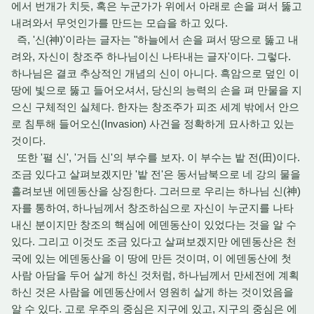
에서 번개가 치듯, 혹은 누군가가 위에서 아래로 손을 펴서 뚫고
내려와서 무엇인가를 만드는 모습을 하고 있다.
즉, '신(神)'이라는 글자는 "하늘에서 손을 펴서 땅으로 뚫고 내
려와, 자신이 창조주 하나님이신 나타내는 글자'이다. 그렇다.
하나님은 결코 추상적인 개념의 신이 아니다. 흑암으로 덮인 이
땅에 빛으로 뚫고 들어오셔서, 당신의 능력의 손을 펴 만물을 지
으신 구체적인 실체다. 한자는 창조주가 피조 세계 밖에서 안으
로 침투해 들어오신(Invasion) 사건을 정확하게 묘사하고 있는
것이다.
또한 '펼 신', '거듭 신'의 부수를 보자. 이 부수는 밭 전(田)이다.
조금 있다고 살펴보겠지만 '밭 전'은 동서남북으로 네 강의 물을
흘려보낸 에덴동산을 상징한다. 그러므로 우리는 하나님 신(神)
자를 통하여, 하나님께서 창조하심으로 자신이 누군지를 나타
내신 분이지만 창조의 핵심에 에덴동산이 있었다는 것을 알 수
있다. 그리고 이것도 조금 있다고 살펴보겠지만 에덴동산은 천
국에 있는 에덴동산을 이 땅에 만든 것이며, 이 에덴동산에 첫
사람 아담을 두어 살게 하신 것처럼, 하나님께서 만세전에 계획
하신 것은 사람을 에덴동산에서 영원히 살게 하는 것이었음을
알 수 있다. 고로 우주의 중심은 지구에 있고, 지구의 중심은 에