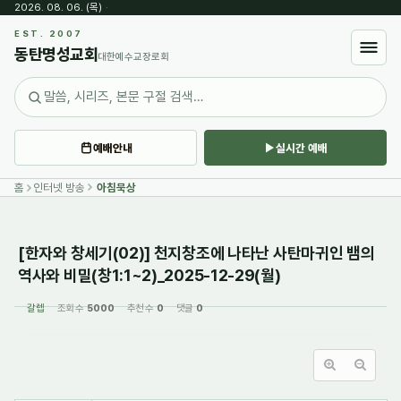
2026. 08. 06. (목)
·
Sketchbook5, 스케치북5
EST. 2007
동탄명성교회
대한예수교장로회
예배안내
실시간 예배
Sketchbook5, 스케치북5
홈
인터넷 방송
아침묵상
[한자와 창세기(02)] 천지창조에 나타난 사탄마귀인 뱀의
역사와 비밀(창1:1~2)_2025-12-29(월)
갈렙
조회 수
5000
추천 수
0
댓글
0