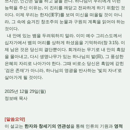
쓰지만,
인간은 말을 하고 글을 쓴다.
하나님이 우리에게 이런
능력을 주신 이유는,
이 진리를 깨닫고 전파하게 하기 위함인 것
이다.
이제 우리는 한자
(
漢字
)
를 보며 미신을 떠올릴 것이 아니
라,
그 속에 숨겨진 창조주의 눈물과 구원의 계획을 읽어야 하는
것이다.
내 안에 있는 뱀을 두려워하지 말라.
이미 예수 그리스도께서
십자가에서 뱀의 머리를 상하게 하셨음을 기억하라(창 3:
15).
이
제 남은 것은 당신의 결단뿐이다.
회개라는 무기로 내 안의 흑암
을 몰아내고,
다시 생명나무가 있는 하나님의 밭(田),
그 풍성한
은혜의 자리로 나아가야 한다.
그때 비로소 당신은 흑암에 갇힌
'검은 존재'가 아니라,
하나님의 영광을 반사하는 '빛의 자녀'로
살아가게 될 것이다.
2025년 12월 29일(월)
정보배 목사
[말씀요약]
이 설교는
한자와 창세기의 연관성
을 통해 인류의 기원과
영적