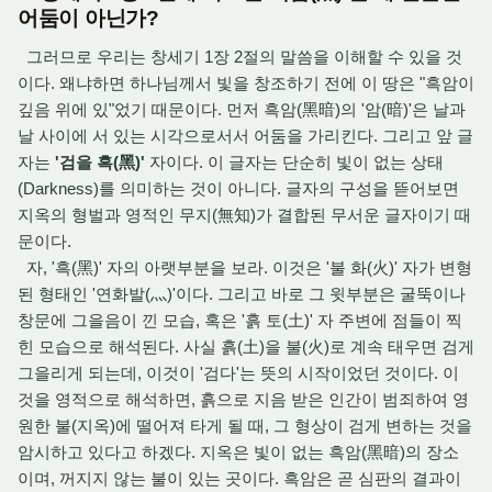
어둠이 아닌가?
그러므로 우리는 창세기 1장 2절의 말씀을 이해할 수 있을 것
이다. 왜냐하면 하나님께서 빛을 창조하기 전에 이 땅은 "흑암이
깊음 위에 있"었기 때문이다. 먼저 흑암(黑暗)의 '암(暗)'은 날과
날 사이에 서 있는 시각으로서서 어둠을 가리킨다. 그리고 앞 글
자는
'검을 흑(黑)'
자이다. 이 글자는 단순히 빛이 없는 상태
(Darkness)를 의미하는 것이 아니다. 글자의 구성을 뜯어보면
지옥의 형벌과 영적인 무지(無知)가 결합된 무서운 글자이기 때
문이다.
자, '흑(黑)' 자의 아랫부분을 보라. 이것은 '불 화(火)' 자가 변형
된 형태인 '연화발(灬)'이다. 그리고 바로 그 윗부분은 굴뚝이나
창문에 그을음이 낀 모습, 혹은 '흙 토(土)' 자 주변에 점들이 찍
힌 모습으로 해석된다. 사실 흙(土)을 불(火)로 계속 태우면 검게
그을리게 되는데, 이것이 '검다'는 뜻의 시작이었던 것이다. 이
것을 영적으로 해석하면, 흙으로 지음 받은 인간이 범죄하여 영
원한 불(지옥)에 떨어져 타게 될 때, 그 형상이 검게 변하는 것을
암시하고 있다고 하겠다. 지옥은 빛이 없는 흑암(黑暗)의 장소
이며, 꺼지지 않는 불이 있는 곳이다. 흑암은 곧 심판의 결과이