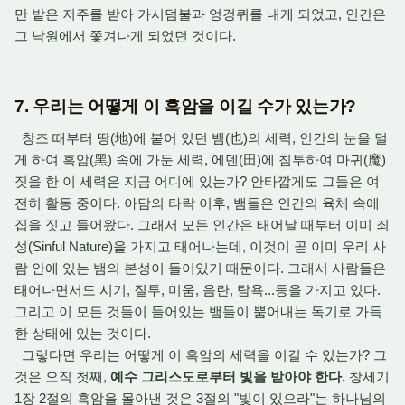
만 밭은 저주를 받아 가시덤불과 엉겅퀴를 내게 되었고,
인간은
그 낙원에서 쫓겨나게 되었던 것이다.
7. 우리는 어떻게 이 흑암을 이길 수가 있는가?
창조 때부터 땅(地)에 붙어 있던 뱀(也)의 세력,
인간의 눈을 멀
게 하여 흑암(黑) 속에 가둔 세력,
에덴(田)에 침투하여 마귀(魔)
짓을 한 이 세력은 지금 어디에 있는가?
안타깝게도 그들은 여
전히 활동 중이다.
아담의 타락 이후,
뱀들은 인간의 육체 속에
집을 짓고 들어왔다.
그래서 모든 인간은 태어날 때부터 이미 죄
성(Sinful Nature)을 가지고 태어나는데,
이것이 곧 이미 우리 사
람 안에 있는 뱀의 본성이 들어있기 때문이다.
그래서 사람들은
태어나면서도 시기,
질투,
미움,
음란,
탐욕...등을 가지고 있다.
그리고
이 모든 것들이 들어있는 뱀들이 뿜어내는 독기로 가득
한 상태에 있는 것이다.
그렇다면 우리는 어떻게 이 흑암의 세력을 이길 수 있는가?
그
것은 오직 첫째,
예수 그리스도로부터 빛을 받아야 한다.
창세기
1장 2절의 흑암을 몰아낸 것은 3절의 "빛이 있으라"는 하나님의