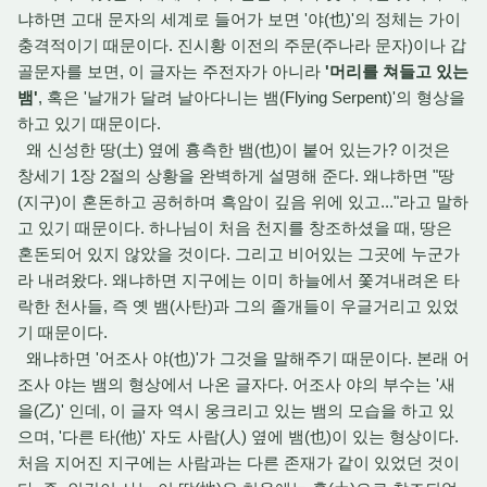
냐하면 고대 문자의 세계로 들어가 보면 '야(也)'의 정체는 가이
충격적이기 때문이다. 진시황 이전의 주문(주나라 문자)이나 갑
골문자를 보면, 이 글자는 주전자가 아니라
'머리를 쳐들고 있는
뱀'
, 혹은 '날개가 달려 날아다니는 뱀(Flying Serpent)'의 형상을
하고 있기 때문이다.
왜 신성한 땅(土) 옆에 흉측한 뱀(也)이 붙어 있는가? 이것은
창세기 1장 2절의 상황을 완벽하게 설명해 준다. 왜냐하면 "땅
(지구)이 혼돈하고 공허하며 흑암이 깊음 위에 있고..."라고 말하
고 있기 때문이다. 하나님이 처음 천지를 창조하셨을 때, 땅은
혼돈되어 있지 않았을 것이다. 그리고 비어있는 그곳에 누군가
라 내려왔다. 왜냐하면 지구에는 이미 하늘에서 쫓겨내려온 타
락한 천사들, 즉 옛 뱀(사탄)과 그의 졸개들이 우글거리고 있었
기 때문이다.
왜냐하면 '어조사 야(也)'가 그것을 말해주기 때문이다. 본래 어
조사 야는 뱀의 형상에서 나온 글자다. 어조사 야의 부수는 '새
을(乙)' 인데, 이 글자 역시 웅크리고 있는 뱀의 모습을 하고 있
으며, '다른 타(他)' 자도 사람(人) 옆에 뱀(也)이 있는 형상이다.
처음 지어진 지구에는 사람과는 다른 존재가 같이 있었던 것이