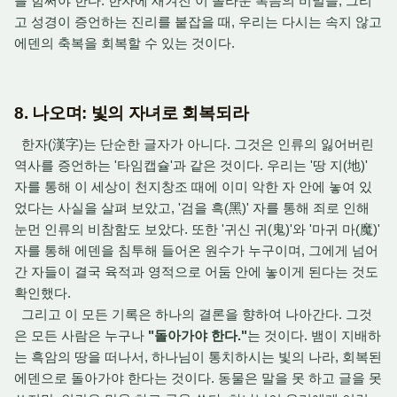
를 힘써야 한다.
한자에 새겨진 이 놀라운 복음의 비밀들,
그리
고 성경이 증언하는 진리를 붙잡을 때,
우리는 다시는 속지 않고
에덴의 축복을 회복할 수 있는 것이다.
8. 나오며: 빛의 자녀로 회복되라
한자
(
漢字
)
는 단순한 글자가 아니다.
그것은 인류의 잃어버린
역사를 증언하는 '타임캡슐'과 같은 것이다.
우리는 '땅 지(地)'
자를 통해 이 세상이 천지창조 때에 이미 악한 자 안에 놓여 있
었다는 사실을 살펴 보았고,
'검을 흑(黑)' 자를 통해 죄로 인해
눈먼 인류의 비참함도 보았다.
또한 '귀신 귀(鬼)'와 '마귀 마(魔)'
자를 통해 에덴을 침투해 들어온 원수가 누구이며, 그에게 넘어
간 자들이 결국 육적과 영적으로 어둠 안에 놓이게 된다는 것도
확인했다.
그리고 이 모든 기록은 하나의 결론을 향하여 나아간다.
그것
은 모든 사람은 누구나
"돌아가야 한다."
는 것이다. 뱀이 지배하
는 흑암의 땅을 떠나서,
하나님이 통치하시는 빛의 나라,
회복된
에덴으로 돌아가야 한다는 것이다.
동물은 말을 못 하고 글을 못