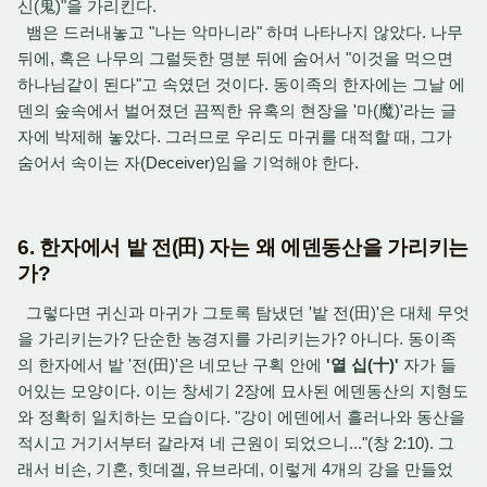
신(鬼)"을 가리킨다.
뱀은 드러내놓고 "나는 악마니라" 하며 나타나지 않았다.
나무
뒤에,
혹은 나무의 그럴듯한 명분 뒤에 숨어서 "이것을 먹으면
하나님같이 된다"고 속였던 것이다.
동이족의 한자에는 그날 에
덴의 숲속에서 벌어졌던 끔찍한 유혹의 현장을 '마(魔)'라는 글
자에 박제해 놓았다.
그러므로 우리도 마귀를 대적할 때,
그가
숨어서 속이는 자(Deceiver)임을 기억해야 한다.
6. 한자에서 밭 전(田) 자는 왜 에덴동산을 가리키는
가?
그렇다면 귀신과 마귀가 그토록 탐냈던 '밭 전(田)'은 대체 무엇
을 가리키는가? 단순한 농경지를 가리키는가?
아니다.
동이족
의 한자에서 밭 '전(田)'은 네모난 구획 안에
'열 십(十)'
자가 들
어있는 모양이다.
이는 창세기 2장에 묘사된 에덴동산의 지형도
와 정확히 일치하는 모습이다.
"강이 에덴에서 흘러나와 동산을
적시고 거기서부터 갈라져 네 근원이 되었으니...
"(창 2:
10).
그
래서 비손,
기혼,
힛데겔,
유브라데, 이렇게 4개의 강을 만들었