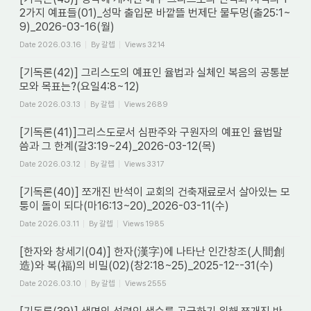
2가지 예표들(01)_성막 출입문 바깥뜰 번제단 물두멍(출25:1~
9)_2026-03-16(월)
Date
2026.03.16
By
갈렙
Views
3214
[기독론(42)] 그리스도의 예표인 율법과 실체인 복음의 공통분
모와 목표는?(요일4:8~12)
Date
2026.03.13
By
갈렙
Views
2689
[기독론(41)]그리스도로서 심판주와 구원자의 예표인 율법말
씀과 그 한계(갈3:19~24)_2026-03-12(목)
Date
2026.03.12
By
갈렙
Views
3317
[기독론(40)] 쪼개진 반석이 교회의 건축재료로서 살아있는 모
퉁이 돌이 되다(마16:13~20)_2026-03-11(수)
Date
2026.03.11
By
갈렙
Views
1985
[한자와 창세기(04)] 한자(漢字)에 나타난 인간창조(人間創
造)와 복(福)의 비밀(02)(창2:18~25)_2025-12--31(수)
Date
2026.03.10
By
갈렙
Views
2555