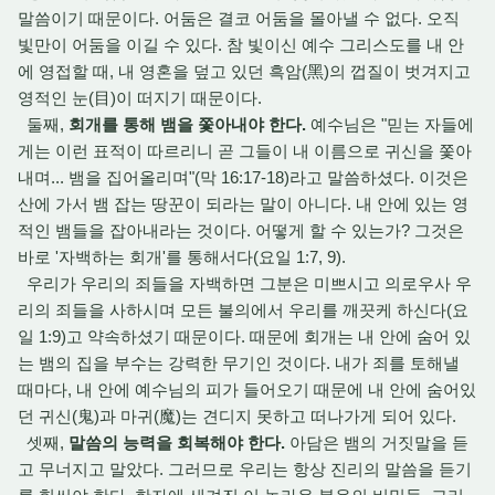
말씀이기 때문이다.
어둠은 결코 어둠을 몰아낼 수 없다.
오직
빛만이 어둠을 이길 수 있다.
참 빛이신 예수 그리스도를 내 안
에 영접할 때,
내 영혼을 덮고 있던 흑암(黑)의 껍질이 벗겨지고
영적인 눈(目)이 떠지기 때문이다.
둘째,
회개를 통해 뱀을 쫓아내야 한다.
예수님은 "믿는 자들에
게는 이런 표적이 따르리니 곧 그들이 내 이름으로 귀신을 쫓아
내며...
뱀을 집어올리며"(막 16:
17-18)라고 말씀하셨다.
이것은
산에 가서 뱀 잡는 땅꾼이 되라는 말이 아니다.
내 안에 있는 영
적인 뱀들을 잡아내라는 것이다.
어떻게 할 수 있는가?
그것은
바로 '자백하는 회개'를 통해서다(요일 1:7, 9).
우리가 우리의 죄들을 자백하면 그분은 미쁘시고 의로우사 우
리의 죄들을 사하시며 모든 불의에서 우리를 깨끗케 하신다(요
일 1:
9)고 약속하셨기 때문이다.
때문에 회개는 내 안에 숨어 있
는 뱀의 집을 부수는 강력한 무기인 것이다.
내가 죄를 토해낼
때마다,
내 안에 예수님의 피가 들어오기 때문에 내 안에 숨어있
던 귀신(鬼)과 마귀(魔)는 견디지 못하고 떠나가게 되어 있다.
셋째,
말씀의 능력을 회복해야 한다.
아담은 뱀의 거짓말을 듣
고 무너지고 말았다.
그러므로 우리는 항상 진리의 말씀을 듣기