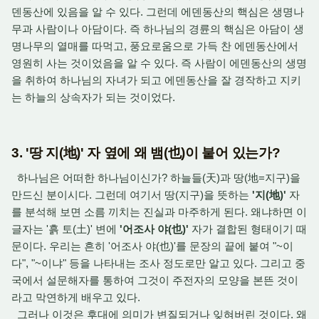
덴동산에 있음을 알 수 있다. 그런데 에덴동산의 핵심은 생명나
무과 사람이나 아담이다. 즉 하나님의 경륜의 핵심은 아담이 생
명나무의 열매를 따먹고, 풍요로움으로 가득 찬 에덴동산에서
영원히 사는 것이었음을 알 수 있다. 즉 사람이 에덴동산의 생명
을 취하여 하나님의 자녀가 되고 에덴동산을 잘 경작하고 지키
는 하늘의 상속자가 되는 것이었다.
3. '땅 지(地)' 자 옆에 왜 뱀(也)이 붙어 있는가?
하나님은 어떠한 하나님이신가? 하늘들(天)과 땅(地=지구)을
만드신 분이시다. 그런데 여기서 땅(지구)을 뜻하는
'지(地)'
자
를 분석해 보면 소름 끼치는 진실과 마주하게 된다. 왜냐하면 이
글자는 '흙 토(土)' 변에
'어조사 야(也)'
자가 결합된 형태이기 때
문이다. 우리는 흔히 '어조사 야(也)'를 문장의 끝에 붙여 "~이
다", "~이냐" 등을 나타내는 조사 정도로만 알고 있다. 그리고 중
국에서 설문해자를 통하여 그것이 주전자의 모양을 본뜬 것이
라고 막연하게 배우고 있다.
그러나 이것은 후대에 의미가 변질되거나 잊혀버린 것이다. 왜