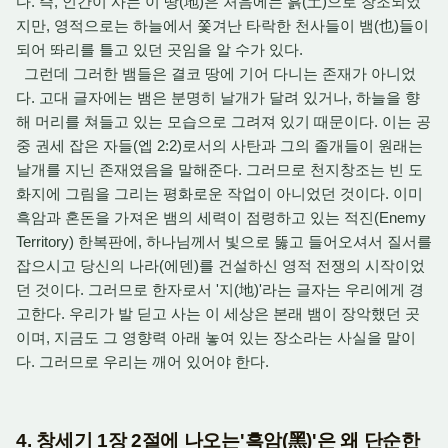
다. 즉, 인간이 사는 이 땅(地)은 처음에는 흙(土)으로 창조되었
지만, 영적으로는 하늘에서 쫓겨난 타락한 천사들이 뱀(也)들이
되어 똬리를 틀고 있던 곳임을 알 수가 있다.
그런데 그러한 뱀들은 결코 땅에 기어 다니는 존재가 아니었
다. 고대 글자에는 뱀은 분명히 날개가 달려 있거나, 하늘을 향
해 머리를 쳐들고 있는 모습으로 그려져 있기 때문이다. 이는 공
중 권세 잡은 자들(엡 2:2)로서의 사탄과 그의 졸개들이 원래는
날개를 지닌 존재였음을 말해준다. 그러므로 천지창조는 빈 도
화지에 그림을 그리는 평화로운 작업이 아니었던 것이다. 이미
흑암과 혼돈을 가져온 뱀의 세력이 점령하고 있는 적진(Enemy
Territory) 한복판에, 하나님께서 빛으로 뚫고 들어오셔서 질서를
잡으시고 당신의 나라(에덴)를 건설하신 영적 전쟁의 시작이었
던 것이다. 그러므로 한자로서 '지(地)'라는 글자는 우리에게 경
고한다. 우리가 발 딛고 사는 이 세상은 본래 뱀이 장악했던 곳
이며, 지금도 그 영향력 아래 놓여 있는 장소라는 사실을 말이
다. 그러므로 우리는 깨어 있어야 한다.
4. 창세기 1장 2절에 나오는'흑암(黑)'은 왜 단순한