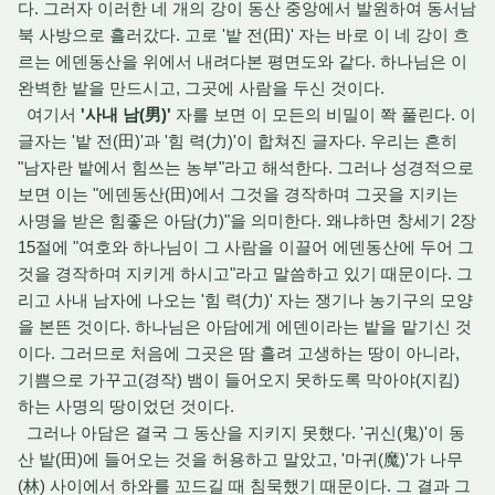
다. 그러자
이러한 네 개의 강이 동산 중앙에서 발원하여 동서남
북 사방으로 흘러갔다.
고로 '밭 전(田)' 자는 바로 이 네 강이 흐
르는 에덴동산을 위에서 내려다본 평면도와 같다.
하나님은 이
완벽한 밭을 만드시고,
그곳에 사람을 두신 것이다.
여기서
'사내 남(男)'
자를 보면 이 모든의 비밀이 쫙 풀린다.
이
글자는 '밭 전(田)'과 '힘 력(力)'이 합쳐진 글자다.
우리는 흔히
"남자란 밭에서 힘쓰는 농부"라고 해석한다.
그러나 성경적으로
보면 이는 "에덴동산(田)에서 그것을 경작하며 그곳을 지키는
사명을 받은 힘좋은 아담(力)"을 의미한다. 왜냐하면
창세기 2장
15절에 "여호와 하나님이 그 사람을 이끌어 에덴동산에 두어 그
것을 경작하며 지키게 하시고"라고 말씀하고 있기 때문이다.
그
리고 사내 남자에 나오는 '힘 력(力)' 자는 쟁기나 농기구의 모양
을 본뜬 것이다.
하나님은 아담에게 에덴이라는 밭을 맡기신 것
이다.
그러므로 처음에 그곳은 땀 흘려 고생하는 땅이 아니라,
기쁨으로 가꾸고(경작) 뱀이 들어오지 못하도록 막아야(지킴)
하는 사명의 땅이었던 것이다.
그러나 아담은 결국 그 동산을 지키지 못했다.
'귀신(鬼)'이 동
산 밭(田)에 들어오는 것을 허용하고 말았고,
'마귀(魔)'가 나무
(林) 사이에서 하와를 꼬드길 때 침묵했기 때문이다.
그 결과 그