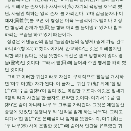
서,
지혜로운 존재이나 사사로이(私) 자기의 욕망을 채우려 했
던,
사람인 척하는 영적 존재"를 가리킨다.
고대 갑골문자나 이
체자(異體字)를 보면 이 형상은 더욱 노골적이다.
뱀이나 이상
한 형상의 존재가 밭(田)을 향해 머리를 들이밀고 있거나 침투
하려는 모습을 하고 있기 때문이다.
성경은 에덴동산의 뱀을 "들짐승(들의 생명체) 중에 가장 간교
하니라"(창 3:
1)고 했다.
여기서 '간교하다'는 것은 지혜롭지만
악한 꾀가 많다는 것을 뜻한다.
귀신은 결코 멍청하지 않다.
영
물(靈物)인 것이다.
그래서 밭(田)에 들어와 주인 행세를 하려 했
던 것이다.
그리고 이러한 귀신이라도 자신이 구체적으로 활동을 개시하
면 '마귀 마(魔)' 자가 된다.
이 글자는 '귀신 귀(鬼)' 위에 '집 엄
(广)'과 '수풀 림(林)'이 덮여 있는 복잡한 구조다.
이것은 창세기
3장의 타락 사건을 한 글자로 요약한 것이다. 여기서
'수풀 림
(林)'은 숲이 아니라 나무 두 그루를 가리킨다.
그것은 에덴동산
중앙에 있었던 '생명나무'와 '선악을 알게 하는 나무'다.
그리고
여기서'집 엄(广)'은 은폐물이나 덮개를 뜻한다.
즉,
마귀(魔)는
"두 나무(林) 사이 은밀한 곳(广)에 숨어서 인간을 유혹했던 귀