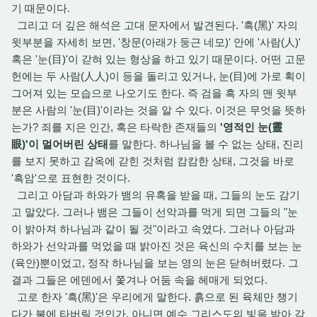
기 때문이다.
그리고 더 깊은 해석은 고대 문자에서 발견된다. '흑(黑)' 자의
윗부분을 자세히 보면, '창문(아래가 둥근 네모)' 안에 '사람(人)'
혹은 '눈(目)'이 갇혀 있는 형상을 하고 있기 때문이다. 어떤 고문
헌에는 두 사람(人人)이 등을 돌리고 있거나, 눈(目)에 가로 획이
그어져 있는 모습으로 나오기도 한다. 즉 검을 흑 자의 맨 윗부
분은 사람의 '눈(目)'이라는 것을 알 수 있다. 이것은 무엇을 뜻하
는가? 죄를 지은 인간, 혹은 타락한 존재들의
'영적인 눈(靈
眼)'이 멀어버린 상태
를 말한다. 하나님을 볼 수 없는 상태, 진리
를 보지 못하고 감옥에 갇힌 것처럼 캄캄한 상태, 그것을 바로
'흑암'으로 표현한 것이다.
그리고 아담과 하와가 뱀의 유혹을 받을 때, 그들의 눈도 감기
고 말았다. 그러나 뱀은 그들이 선악과를 먹게 되면 그들의 "눈
이 밝아져 하나님과 같이 될 것"이라고 속였다. 그러나 아담과
하와가 선악과를 먹었을 때 밝아진 것은 육신의 수치를 보는 눈
(육안)뿐이었고, 정작 하나님을 보는 영의 눈은 닫혀버렸다. 그
결과 그들은 에덴에서 쫓겨나 어둠 속을 헤매게 되었다.
고로 한자 '흑(黑)'은 우리에게 말한다. 흙으로 된 육체만 챙기
다가 불에 타버릴 것인가, 아니면 예수 그리스도의 빛을 받아 감