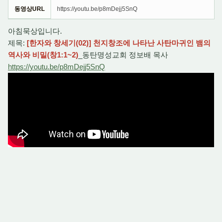
동영상URL
https://youtu.be/p8mDejj5SnQ
아침묵상입니다.
제목:
[한자와 창세기(02)] 천지창조에 나타난 사탄마귀인 뱀의
역사와 비밀(창1:1~2)
_동탄명성교회 정보배 목사
https://youtu.be/p8mDejj5SnQ