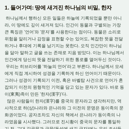
1. 들어가며: 땅에 새겨진 하나님의 비밀, 한자
하나님께서 행하신 모든 일들은 하늘에 기록되었을 뿐만 아니
라, 이 땅에도 깊이 새겨져 있다. 인간이 동물과 구별되는 가장
큰 특징은 '언어'와 '문자'를 사용한다는 점이다. 동물은 소리로
위험을 알리거나 감정을 표현할 수는 있어도, 복잡한 뜻을 전달
하거나 후대에 기록을 남기지는 못한다. 오직 인간만이 하나님
을 닮아 말하고 글을 쓰는 존재로 지음 받았다. 이는 하나님께서
인간에게 당신의 뜻을 전달하기 위한 통로를 열어두신 것이다.
우리는 히브리어를 '하늘의 언어'라고 부른다. 하나님께서 모세
에게 직접 계시하여 성경을 기록하게 하신 언어이기 때문이다.
그러나 성경이 기록되기 이전, 혹은 바벨탑 사건으로 언어가 혼
잡되기 이전의 원형적인 기억을 담고 있는 문자가 있다. 바로 동
이(東夷)족이 만든 '한자(漢字)'다.
많은 사람들이 한자
(
漢字
)
를 중국의 문자라고 생각하지만, 역
사적으로 하(상)나라와 은나라와 그 이전의 문명은 동이족의 문
화권이었다. 공자조차도 자신의 책에서 은나라가 동이족의 나
라였음을 시사했다. 그러므로 진시황이 중국의 문자를 통일하
기 전, 고대 갑골문과 금문(동석에 새긴 글자)에는 우리 조상들