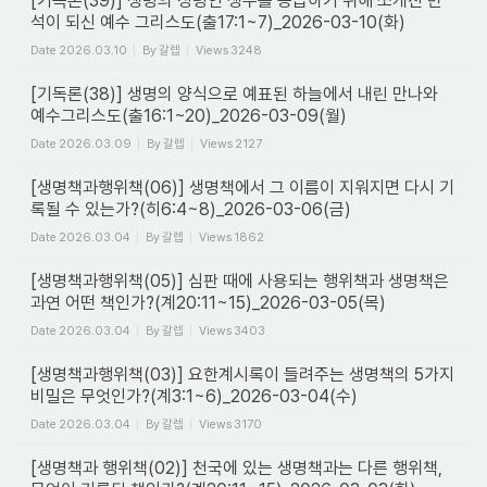
[기독론(39)] 생명의 성령인 생수를 공급하기 위해 쪼개진 반
석이 되신 예수 그리스도(출17:1~7)_2026-03-10(화)
Date
2026.03.10
By
갈렙
Views
3248
[기독론(38)] 생명의 양식으로 예표된 하늘에서 내린 만나와
예수그리스도(출16:1~20)_2026-03-09(월)
Date
2026.03.09
By
갈렙
Views
2127
[생명책과행위책(06)] 생명책에서 그 이름이 지워지면 다시 기
록될 수 있는가?(히6:4~8)_2026-03-06(금)
Date
2026.03.04
By
갈렙
Views
1862
[생명책과행위책(05)] 심판 때에 사용되는 행위책과 생명책은
과연 어떤 책인가?(계20:11~15)_2026-03-05(목)
Date
2026.03.04
By
갈렙
Views
3403
[생명책과행위책(03)] 요한계시록이 들려주는 생명책의 5가지
비밀은 무엇인가?(계3:1~6)_2026-03-04(수)
Date
2026.03.04
By
갈렙
Views
3170
[생명책과 행위책(02)] 천국에 있는 생명책과는 다른 행위책,