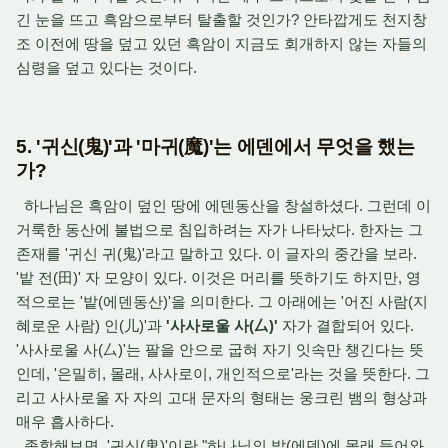
긴 눈을 뜨고 흑암으로부터 탈출할 것인가? 안타깝게도 천지창
조 이전에 땅을 덮고 있던 흑암이 지금도 회개하지 않는 자들의
심령을 덮고 있다는 것이다.
5. '귀신(鬼)'과 '마귀(魔)'는 에덴에서 무엇을 했는
가?
하나님은 흑암이 덮인 땅에 에덴동산을 창설하셨다.
그런데 이
거룩한 동산에 불법으로 침입하려는 자가 나타났다.
한자는 그
존재를 '귀신 귀(鬼)'라고 말하고 있다.
이 글자의 중간을 보라.
'밭 전(田)' 자 모양이 있다.
이것은 머리를 뜻하기도 하지만,
영
적으로는 '밭(에덴동산)'을 의미한다.
그 아래에는 '어진 사람(지
혜로운 사람) 인(儿)'과
'사사로울 사(厶)'
자가 결합되어 있다.
'사사로울 사(厶)'는 팔을 안으로 굽혀 자기 잇속만 챙긴다는 뜻
인데,
'은밀히, 몰래, 사사로이, 개인적으로'라는 것을 뜻한다. 그
리고 사사로울 자 자의 고대 문자의 형태는 웅크린 뱀의 형상과
매우 흡사하다.
종합해보면,
'귀신(鬼)'이란 "하나님의 밭(에덴)에 몰래 들어와