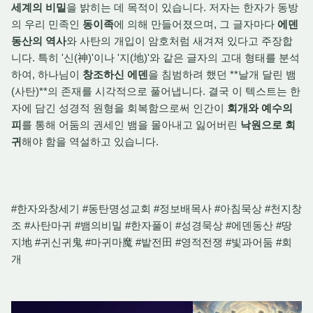
세계의 비밀
을 밝히는 데 목적이 있습니다. 저자는 한자가 동방
의 우리 민족인
동이족
에 의해 만들어졌으며, 그 글자마다
에덴
동산의 역사
와 사탄의 개입이 암호처럼 새겨져 있다고 주장합
니다. 특히 '신(神)'이나 '지(地)'와 같은 글자의 고대 형태를 분석
하여, 하나님이
창조하신 에덴
을 침범하려 했던 **날개 달린 뱀
(사탄)**의 존재를 시각적으로 풀어냅니다. 결국 이 텍스트는 한
자에 담긴 성경적 원형을 회복함으로써 인간이
회개와 예수의
피
를 통해 어둠의 권세인 뱀을 몰아내고 잃어버린
낙원으로 회
귀
해야 함을 역설하고 있습니다.
#한자와창세기 #동탄명성교회 #정보배목사 #아침묵상 #천지창
조 #사탄마귀 #뱀의비밀 #한자풀이 #성경묵상 #에덴동산 #땅
지地 #귀신귀鬼 #마귀마魔 #밭전田 #영적전쟁 #빛과어둠 #회
개