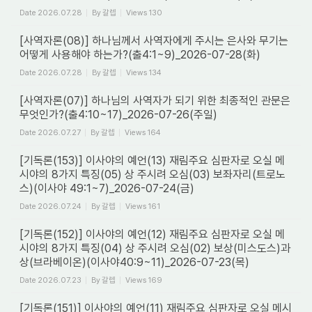
Date
2026.07.28
By
갈렙
Views
130
[사역자론(08)] 하나님께서 사역자에게 주시는 은사와 무기는
어떻게 사용해야 하는가?(출4:1~9)_2026-07-28(화)
Date
2026.07.28
By
갈렙
Views
134
[사역자론(07)] 하나님의 사역자가 되기 위한 최종적인 관문은
무엇인가?(출4:10~17)_2026-07-26(주일)
Date
2026.07.27
By
갈렙
Views
164
[기독론(153)] 이사야의 예언(13) 재림주요 심판자로 오실 메
시야의 8가지 특징(05) 상 주시려 오심(03) 보좌자리(트로노
스)(이사야 49:1~7)_2026-07-24(금)
Date
2026.07.24
By
갈렙
Views
161
[기독론(152)] 이사야의 예언(12) 재림주요 심판자로 오실 메
시야의 8가지 특징(04) 상 주시려 오심(02) 보상(미스도스)과
상(브라베이온)(이사야40:9~11)_2026-07-23(목)
Date
2026.07.23
By
갈렙
Views
169
[기독론(151)] 이사야의 예언(11) 재림주요 심판자로 오실 메시