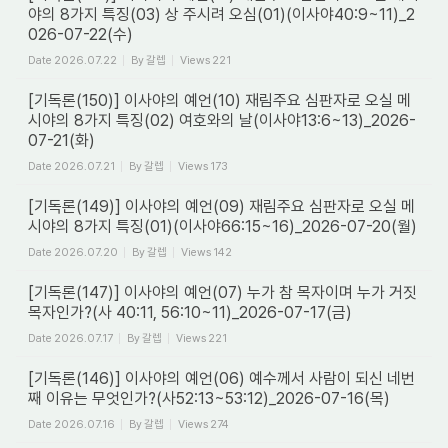
야의 8가지 특징(03) 상 주시려 오심(01)(이사야40:9~11)_2
026-07-22(수)
Date
2026.07.22
By
갈렙
Views
221
[기독론(150)] 이사야의 예언(10) 재림주요 심판자로 오실 메
시야의 8가지 특징(02) 여호와의 날(이사야13:6~13)_2026-
07-21(화)
Date
2026.07.21
By
갈렙
Views
173
[기독론(149)] 이사야의 예언(09) 재림주요 심판자로 오실 메
시야의 8가지 특징(01)(이사야66:15~16)_2026-07-20(월)
Date
2026.07.20
By
갈렙
Views
142
[기독론(147)] 이사야의 예언(07) 누가 참 목자이며 누가 거짓
목자인가?(사 40:11, 56:10~11)_2026-07-17(금)
Date
2026.07.17
By
갈렙
Views
221
[기독론(146)] 이사야의 예언(06) 예수께서 사람이 되신 네번
째 이유는 무엇인가?(사52:13~53:12)_2026-07-16(목)
Date
2026.07.16
By
갈렙
Views
274