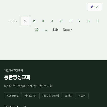
쓰기
Prev
1
2
3
4
5
6
7
8
9
10
...
119
Next
대한예수교장로회
동탄명성교회
회개와 천국복음을 온 세상에 전하는 교회
YouTube
카카오채널
Play Store 앱
쇼핑몰
선교회