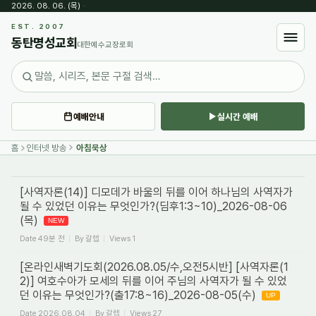
2026. 08. 06. (목)
·
Sketchbook5, 스케치북5
EST. 2007
동탄명성교회
대한예수교장로회
예배안내
실시간 예배
Sketchbook5, 스케치북5
홈
인터넷 방송
아침묵상
[사역자론(14)] 디모데가 바울의 뒤를 이어 하나님의 사역자가
될 수 있었던 이유는 무엇인가?(딤후1:3~10)_2026-08-06
(목)
NEW
Date
49분 전
By
갈렙
Views
1
[온라인새벽기도회(2026.08.05/수,오전5시반] [사역자론(1
2)] 여호수아가 모세의 뒤를 이어 주님의 사역자가 될 수 있었
던 이유는 무엇인가?(출17:8~16)_2026-08-05(수)
UP
Date
2026.08.04
By
갈렙
Views
27