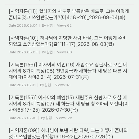
[사역자론(11)] 할례자의 사도로 부름받은 베드로, 그는 어떻게
준비되었고 쓰임받았는가?(마4:18~20)_2026-08-04(화)
Date
2026.08.04
By
갈렙
Views
62
[사역자론(10)] 하나님이 지명한 사람 바울, 그는 어떻게 준비
되었고 쓰임받았는가?(갈1:11~17)_2026-08-03(월)
Date
2026.08.03
By
갈렙
Views
60
[기독론(156)] 이사야의 예언(16) 재림주요 심판자로 오실 메
시야의 8가지 특징(08) 천년왕국과 새하늘과 새 땅은 다른 시
대이다(이사야2:2~4)_2026-07-31(금)
Date
2026.07.31
By
갈렙
Views
141
[기독론(155)] 이사야의 예언(15) 재림주요 심판자로 오실 메
시야의 8가지 특징(07) 새 하늘과 새 땅을 창조하러 오신다(이
사야65:17~25)_2026-07-30(목)
Date
2026.07.30
By
갈렙
Views
128
[사역자론(09)] 하나님이 보낸 사람 다윗, 그는 어떻게 준비되
었고 쓰임받았는가?(행13:16~22)_2026-07-29(수)