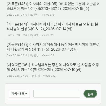
[기독론(145)] 이사야의 예언(05) “왜 죄없는 그분이 고난받고
죽으셔야 했는가?”(사52:13~53:12)_2026-07-15(수)
Date
2026.07.15
By
갈렙
Views
236
[기독론(144)] 이사야서에 나타난 아기이자 아들로 오실 한 분
하나님의 실상(사9:6~7)_2026-07-14(화)
Date
2026.07.14
By
갈렙
Views
223
[기독론(143)] 이사야서에 계속해서 등장하는 메시야의 예표로
서 다윗왕의 특징(사 11:1~5)_2026-07-13(월)
Date
2026.07.13
By
갈렙
Views
187
[사역자론(06)] 하나님께서는 당신의 사역자로 쓸 사람을 어떻
게 준비시키는가?(행7:20~29)_2026-07-10(금)
Date
2026.07.09
By
갈렙
Views
232
검색