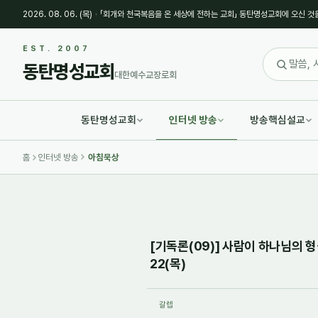
2026. 08. 06. (목)
·
「회개와 천국복음을 온 세상에 전하는 교회」 동탄명성교회에 오신 것
Sketchbook5, 스케치북5
Sketchbook5, 스케치북5
EST. 2007
동탄명성교회
대한예수교장로회
동탄명성교회
인터넷 방송
방송핵심설교
Sketchbook5, 스케치북5
Sketchbook5, 스케치북5
홈
인터넷 방송
아침묵상
[기독론(09)] 사람이 하나님의 형
22(목)
갈렙