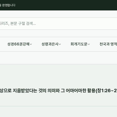
을 환영합니다
성경66권강해
성령과은사
회개기도문
천국과 영
상으로 지음받았다는 것의 의미와 그 어마어마한 활용(창1:26~27)