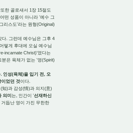
또한 골로새서 1장 15절도
어떤 성품이 아니라 '예수 그
스도'라는 원형(Original)
다. 그런데 예수님은 그후 4
 어떻게 후대에 오실 예수님
rnate Christ)'였다는
육체가 없는 '영(Spirit)
인성(육체)을 입기 전, 오
형상이었던 것
이다.
)과 감성(情)과 의지(意)
짜 의미
는, 인간이 '
선재하신
에 거듭난 영이 가진 무한한