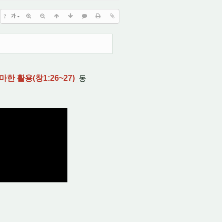
?
가
마한 활용(창
1:26
~27)
_동