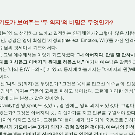
 기도가 보여주는 '두 의지'의 비밀은 무엇인가?
는 '영'도 생각하고 느끼고 결정하는 인격체인가? 그렇다. 많은 사람
성경은 영이 확실한 '지정의(Intellect, Emotion, Will)'를 가진
예수님의 겟세마네 기도에서다.
면, 그날 예수께서는 이렇게 기도하셨다.
"내 아버지여, 만일 할 만하
대로 마시옵고 아버지의 원대로 하옵소서."
여기서 예수님은 갈등하고
'나의 원(Will=의지)'이 있고, 동시에 하늘에서는 "아버지의 원(Wi
이다.
'나의 원(의지)'은 무엇인가? 그것은 육체를 입으신 예수님의 '인성(Hu
 인성의 의지는 죽음의 고통을 피하고 싶어했다. 그런데 이러한 인성
갖게 되는 본성과 같은 것이었다.
inity)'인 영(spirit)도 있었고, 영 안에는 영의 의지도 있었다. 그
었는가? 그것은 아버지의 뜻, 즉 십자가를 지고 인류를 구원해야 한다
지의 의지도 있었다. 그것은 "아들아, 네가 십자가에 죽음으로 인하
동산의 기도에서는 3가지 의지가 겹쳐 있었던 것이다. 예수님의 인
시에 하늘에는 아버지의 신성(영)의 의지도 있었던 것
이다. 그러므로 