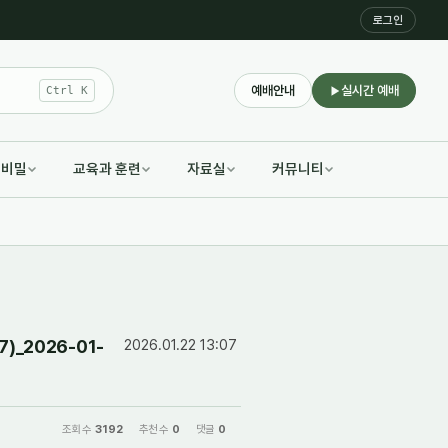
로그인
예배안내
실시간 예배
Ctrl K
적비밀
교육과 훈련
자료실
커뮤니티
_2026-01-
2026.01.22 13:07
조회 수
3192
추천 수
0
댓글
0