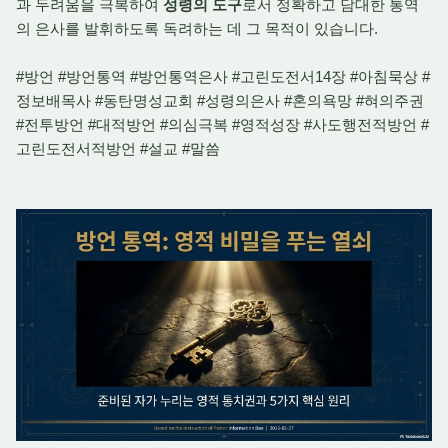
과 두려움을 극복하여
성령의 도구
로서 정확하고 담대한 통역
의 은사를 발휘하도록 독려하는 데 그 목적이 있습니다.
#방언 #방언통역 #방언통역은사 #고린도전서14장 #아침묵상 #
정보배목사 #동탄명성교회 #성령의은사 #혼의욕망 #혀의주권
#전투방언 #대적방언 #의심극복 #영적성장 #사도행전적방언 #
고린도전서적방언 #설교 #말씀