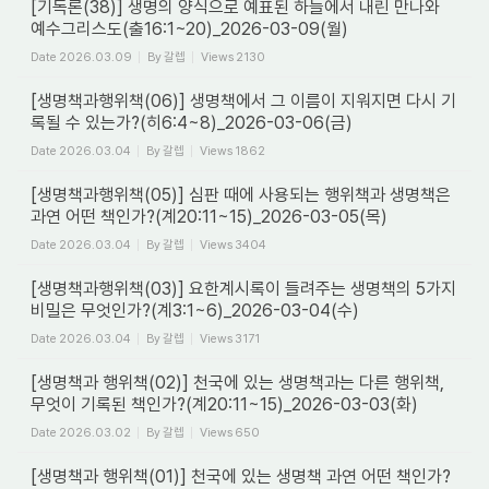
[기독론(38)] 생명의 양식으로 예표된 하늘에서 내린 만나와
예수그리스도(출16:1~20)_2026-03-09(월)
Date
2026.03.09
By
갈렙
Views
2130
[생명책과행위책(06)] 생명책에서 그 이름이 지워지면 다시 기
록될 수 있는가?(히6:4~8)_2026-03-06(금)
Date
2026.03.04
By
갈렙
Views
1862
[생명책과행위책(05)] 심판 때에 사용되는 행위책과 생명책은
과연 어떤 책인가?(계20:11~15)_2026-03-05(목)
Date
2026.03.04
By
갈렙
Views
3404
[생명책과행위책(03)] 요한계시록이 들려주는 생명책의 5가지
비밀은 무엇인가?(계3:1~6)_2026-03-04(수)
Date
2026.03.04
By
갈렙
Views
3171
[생명책과 행위책(02)] 천국에 있는 생명책과는 다른 행위책,
무엇이 기록된 책인가?(계20:11~15)_2026-03-03(화)
Date
2026.03.02
By
갈렙
Views
650
[생명책과 행위책(01)] 천국에 있는 생명책 과연 어떤 책인가?