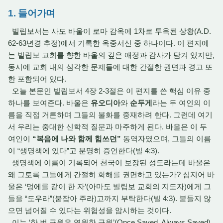
1. 들어가며
빌립보서는 사도 바울이 로마 감옥에 1차로 투옥된 상황(A.D.
62-63년경 추정)에서 기록한 옥중서신 중 하나이다. 이 편지에
는 빌립보 교회를 향한 바울의 깊은 애정과 감사가 담겨 있지만,
동시에 교회 내의 심각한 문제들에 대한 간절한 권면과 경고 또
한 포함되어 있다.
오늘 본문인 빌립보서 4장 2-3절은 이 편지를 쓴 핵심 이유 중
하나를 보여준다. 바울은
유오디아
와
순두게
라는 두 여인의 이
름을 직접 거론하며 그들의 불화를 중재하려 한다. 그런데 여기
서 우리는 중대한 신학적 질문과 마주하게 된다. 바울은 이 두
여인이
“복음에 나와 함께 힘쓰던”
동역자였으며, 그들의 이름
이 “생명책에 있다”고 분명히 증언한다(빌 4:3).
생명책에 이름이 기록되어 천국이 보장된 성도라는데 바울은
왜 그토록 그들에게 간절히 화해를 권면하고 있는가? 심지어 바
울은 ‘멍에를 같이 한 자’(아마도 빌립보 교회의 지도자)에게 그
들을 “도우라”(붙잡아 주라)고까지 부탁한다(빌 4:3). 붙들지 않
으면 넘어질 수 있다는 위험성을 암시하는 것이다.
이는 ‘한 번 구원은 영원한 구원’(Once Saved, Always Saved)