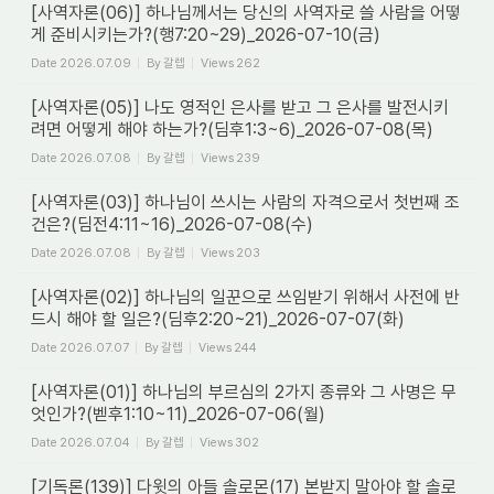
[사역자론(06)] 하나님께서는 당신의 사역자로 쓸 사람을 어떻
게 준비시키는가?(행7:20~29)_2026-07-10(금)
Date
2026.07.09
By
갈렙
Views
262
[사역자론(05)] 나도 영적인 은사를 받고 그 은사를 발전시키
려면 어떻게 해야 하는가?(딤후1:3~6)_2026-07-08(목)
Date
2026.07.08
By
갈렙
Views
239
[사역자론(03)] 하나님이 쓰시는 사람의 자격으로서 첫번째 조
건은?(딤전4:11~16)_2026-07-08(수)
Date
2026.07.08
By
갈렙
Views
203
[사역자론(02)] 하나님의 일꾼으로 쓰임받기 위해서 사전에 반
드시 해야 할 일은?(딤후2:20~21)_2026-07-07(화)
Date
2026.07.07
By
갈렙
Views
244
[사역자론(01)] 하나님의 부르심의 2가지 종류와 그 사명은 무
엇인가?(벧후1:10~11)_2026-07-06(월)
Date
2026.07.04
By
갈렙
Views
302
[기독론(139)] 다윗의 아들 솔로몬(17) 본받지 말아야 할 솔로