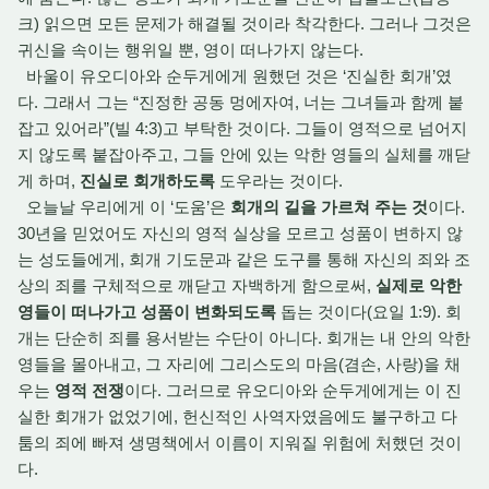
크) 읽으면 모든 문제가 해결될 것이라 착각한다. 그러나 그것은
귀신을 속이는 행위일 뿐, 영이 떠나가지 않는다.
바울이 유오디아와 순두게에게 원했던 것은 ‘진실한 회개’였
다. 그래서 그는 “진정한 공동 멍에자여, 너는 그녀들과 함께 붙
잡고 있어라”(빌 4:3)고 부탁한 것이다. 그들이 영적으로 넘어지
지 않도록 붙잡아주고, 그들 안에 있는 악한 영들의 실체를 깨닫
게 하며,
진실로 회개하도록
도우라는 것이다.
오늘날 우리에게 이 ‘도움’은
회개의 길을 가르쳐 주는 것
이다.
30년을 믿었어도 자신의 영적 실상을 모르고 성품이 변하지 않
는 성도들에게, 회개 기도문과 같은 도구를 통해 자신의 죄와 조
상의 죄를 구체적으로 깨닫고 자백하게 함으로써,
실제로 악한
영들이 떠나가고 성품이 변화되도록
돕는 것이다(요일 1:9). 회
개는 단순히 죄를 용서받는 수단이 아니다. 회개는 내 안의 악한
영들을 몰아내고, 그 자리에 그리스도의 마음(겸손, 사랑)을 채
우는
영적 전쟁
이다. 그러므로 유오디아와 순두게에게는 이 진
실한 회개가 없었기에, 헌신적인 사역자였음에도 불구하고 다
툼의 죄에 빠져 생명책에서 이름이 지워질 위험에 처했던 것이
다.