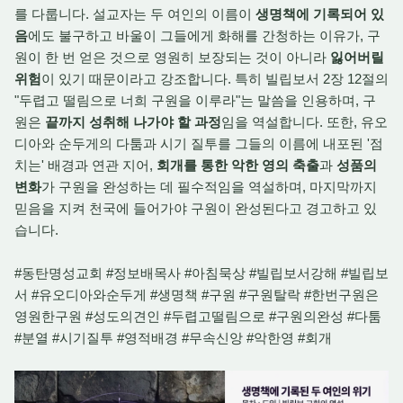
를 다룹니다. 설교자는 두 여인의 이름이
생명책에 기록되어 있
음
에도 불구하고 바울이 그들에게 화해를 간청하는 이유가, 구
원이 한 번 얻은 것으로 영원히 보장되는 것이 아니라
잃어버릴
위험
이 있기 때문이라고 강조합니다. 특히 빌립보서 2장 12절의
"두렵고 떨림으로 너희 구원을 이루라"는 말씀을 인용하며, 구
원은
끝까지 성취해 나가야 할 과정
임을 역설합니다. 또한, 유오
디아와 순두게의 다툼과 시기 질투를 그들의 이름에 내포된 '점
치는' 배경과 연관 지어,
회개를 통한 악한 영의 축출
과
성품의
변화
가 구원을 완성하는 데 필수적임을 역설하며, 마지막까지
믿음을 지켜 천국에 들어가야 구원이 완성된다고 경고하고 있
습니다.
#동탄명성교회 #정보배목사 #아침묵상 #빌립보서강해 #빌립보
서 #유오디아와순두게 #생명책 #구원 #구원탈락 #한번구원은
영원한구원 #성도의견인 #두렵고떨림으로 #구원의완성 #다툼
#분열 #시기질투 #영적배경 #무속신앙 #악한영 #회개