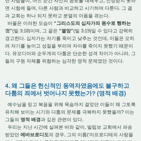
던 사람들이, 어느 순간 자신의 공로를 내세우고, 인정받지 못하
면 시험에 들며, 다른 사람과 비교하고 시기하며 다툰다. 그 결
과 교회는 하나 되지 못하고 분열의 아픔을 겪는다.
바울은 이러한 모습이
“그리스도의 십자가의 원수로 행하는
것”
(빌 3:18)이며, 그 끝은
“멸망”
(빌 3:19)일 수 있다고 강력히
경고한다. 십자가는 자기를 죽이고 낮추는 것인데, 이들은 오히
려 자기를 높이고 성질을 부리며 자아를 죽이지 못했기 때문이
다. 유오디아와 순두게의 다툼은 단순한 성격 차이가 아니라, 그
들의 구원 자체를 위협하는 심각한 영적 문제였던 것이다.
4. 왜 그들은 헌신적인 동역자였음에도 불구하고
다툼의 죄에서 벗어나지 못했는가? (영적 배경)
예수님을 믿고 복음을 위해 목숨까지 걸었던 이들이 왜 그토록
유치해 보이는 시기와 다툼의 문제를 극복하지 못했을까? 이는
그들의
영적 배경
과 깊은 관련이 있다.
우리는 지난 시간에 살펴본 바와 같이, 빌립보 교회에서 파송
받았던
에바브로디도
의 경우, 그의 이름(‘아프로디테의 사랑을