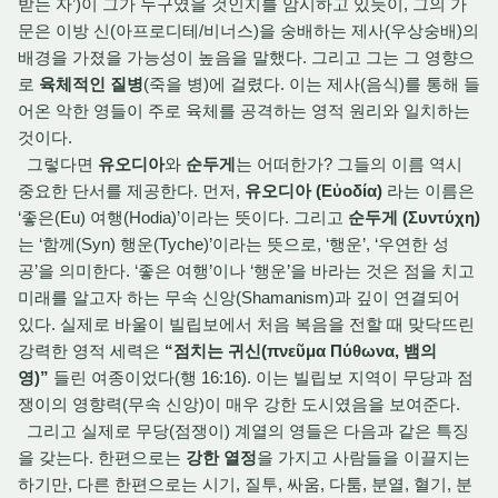
받는 자’)이 그가 누구였을 것인지를 암시하고 있듯이, 그의 가
문은 이방 신(아프로디테/비너스)을 숭배하는 제사(우상숭배)의
배경을 가졌을 가능성이 높음을 말했다. 그리고 그는 그 영향으
로
육체적인 질병
(죽을 병)에 걸렸다. 이는 제사(음식)를 통해 들
어온 악한 영들이 주로 육체를 공격하는 영적 원리와 일치하는
것이다.
그렇다면
유오디아
와
순두게
는 어떠한가? 그들의 이름 역시
중요한 단서를 제공한다. 먼저,
유오디아 (Εὐοδία)
라는 이름은
‘좋은(Eu) 여행(Hodia)’이라는 뜻이다. 그리고
순두게 (Συντύχη)
는 ‘함께(Syn) 행운(Tyche)’이라는 뜻으로, ‘행운’, ‘우연한 성
공’을 의미한다. ‘좋은 여행’이나 ‘행운’을 바라는 것은 점을 치고
미래를 알고자 하는 무속 신앙(Shamanism)과 깊이 연결되어
있다. 실제로 바울이 빌립보에서 처음 복음을 전할 때 맞닥뜨린
강력한 영적 세력은
“점치는 귀신(πνεῦμα Πύθωνα, 뱀의
영)”
들린 여종이었다(행 16:16). 이는 빌립보 지역이 무당과 점
쟁이의 영향력(무속 신앙)이 매우 강한 도시였음을 보여준다.
그리고 실제로 무당(점쟁이) 계열의 영들은 다음과 같은 특징
을 갖는다. 한편으로는
강한 열정
을 가지고 사람들을 이끌지는
하기만, 다른 한편으로는 시기, 질투, 싸움, 다툼, 분열, 혈기, 분