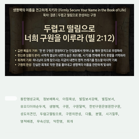
TAG •
동탄명성교회
,
정보배목사
,
아침묵상
,
빌립보서강해
,
빌립보서
,
유오디아와순두게
,
생명책
,
구원
,
구원탈락
,
한번구원은영원한구원
,
성도의견인
,
두렵고떨림으로
,
구원의완성
,
다툼
,
분열
,
시기질투
,
영적배경
,
무속신앙
,
악한영
,
회개