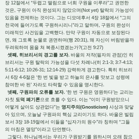
장 12절에서 “두렵고 떨림으로 너희 구원을 이루라”고 권면한
것은, 구원이 아직 완성되지 않았으며(Not yet) 탈락의 가능성이
있음을 전제하는 것이다. 그는 디모데후서 4장 18절에서 “그의
천국에 들어가도록 구원하시리니”라고 말하며, 구원의 완성이
미래적인 사건임을 고백했다. 만약 구원이 자동으로 보장된다
면, 왜 그토록 눈물로 권면하며(행 20:31), 왜 자신이 버림받을까
두려워하며 몸을 쳐 복종시켰겠는가?(고전 9:27)
셋째, 히브리서의 경고를 보자.
바울의 저작(필자의 관점)인 히
브리서는 구원 탈락의 가능성을 다섯 차례나(히 2:1-3; 3:7-4:13;
5:11-6:12; 10:26-31; 12:14-29) 강력하게 경고한다. 특히 히브리
서 6장 4-6절은 ‘한 번 빛을 받고 하늘의 은사를 맛보고 성령에
참여한 바 된’ 자라도 타락할 수 있음을 명시한다.
넷째, 구원파의 오류를 보자.
‘한 번 구원은 영원하다’는 교리는
자칫
도덕 폐기론
으로 흐를 수 있다. 이는 “이미 구원받았으니
어떻게 살아도 상관없다”는
영지주의(Gnosticism)
사상과 맞닿
아 있으며, 오늘날 구원파의 핵심 교리이기도 하다. 바울은 빌립
보서 3장 18-19절에서 이들을 “십자가의 원수”라 칭하며 “그들
의 마침은 멸망”이라고 단언했다.
그렇다. 하나님께서는 우리가 구원받기를 원하시며 오래 참으