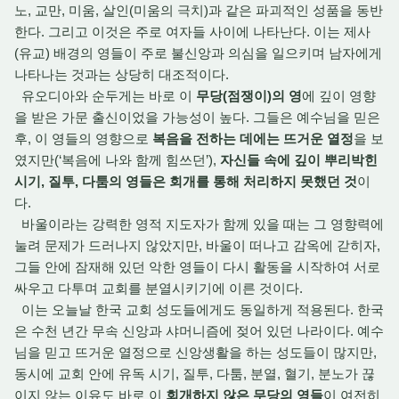
노, 교만, 미움, 살인(미움의 극치)과 같은 파괴적인 성품을 동반
한다. 그리고 이것은 주로 여자들 사이에 나타난다. 이는 제사
(유교) 배경의 영들이 주로 불신앙과 의심을 일으키며 남자에게
나타나는 것과는 상당히 대조적이다.
유오디아와 순두게는 바로 이
무당(점쟁이)의 영
에 깊이 영향
을 받은 가문 출신이었을 가능성이 높다. 그들은 예수님을 믿은
후, 이 영들의 영향으로
복음을 전하는 데에는 뜨거운 열정
을 보
였지만(‘복음에 나와 함께 힘쓰던’),
자신들 속에 깊이 뿌리박힌
시기, 질투, 다툼의 영들은 회개를 통해 처리하지 못했던 것
이
다.
바울이라는 강력한 영적 지도자가 함께 있을 때는 그 영향력에
눌려 문제가 드러나지 않았지만, 바울이 떠나고 감옥에 갇히자,
그들 안에 잠재해 있던 악한 영들이 다시 활동을 시작하여 서로
싸우고 다투며 교회를 분열시키기에 이른 것이다.
이는 오늘날 한국 교회 성도들에게도 동일하게 적용된다. 한국
은 수천 년간 무속 신앙과 샤머니즘에 젖어 있던 나라이다. 예수
님을 믿고 뜨거운 열정으로 신앙생활을 하는 성도들이 많지만,
동시에 교회 안에 유독 시기, 질투, 다툼, 분열, 혈기, 분노가 끊
이지 않는 이유도 바로 이
회개하지 않은 무당의 영들
이 여전히