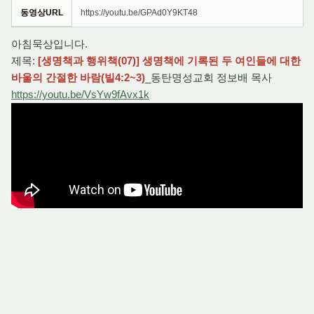
동영상URL
https://youtu.be/GPAd0Y9KT48
아침묵상입니다.
제목:
[생명책과 행위책(07)] 생명책에 기록된 두 여인들에 대한
바울의 간절한 바람(빌4:2~3)
_동탄명성교회 정보배 목사
https://youtu.be/VsYw9fAvx1k