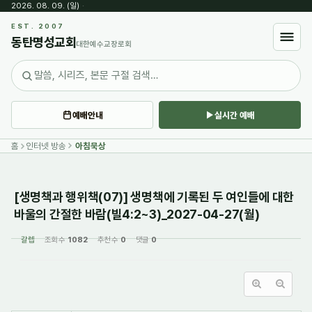
2026. 08. 09. (일)
·
Sketchbook5, 스케치북5
EST. 2007
동탄명성교회
대한예수교장로회
예배안내
실시간 예배
Sketchbook5, 스케치북5
홈
인터넷 방송
아침묵상
[생명책과 행위책(07)] 생명책에 기록된 두 여인들에 대한
바울의 간절한 바람(빌4:2~3)_2027-04-27(월)
갈렙
조회 수
1082
추천 수
0
댓글
0