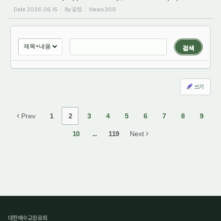
Date
2026.06.15
By
갈렙
Views
309
검색
쓰기
Prev
1
2
3
4
5
6
7
8
9
10
...
119
Next
대한예수교장로회