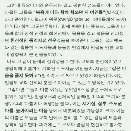
그런데 유오디아와 순두게는 결코 평범한 성도들이 아니었다.
바울은 그들을
“복음에 나와 함께 힘쓰던 저 여인들”
(빌 4:3)이
라고 증언한다. 헬라어 원문(συνήθλησάν μοι, 쉬네틀레산 모이)
은 ‘나와 함께 고군분투했다’, ‘함께 싸웠다’는 뜻으로, 그들이 바
울과 함께 영적 전쟁의 최전선에서 목숨을 걸고 복음을 전파했
던
헌신적인 동역자요 전우
였음을 보여준다. 그들은 글레멘드
와 같은 훌륭한 지도자들과 동등한 반열에서 언급될 만큼 교회
내 영향력이 큰 인물들이었다.
바로 그 점이 문제의 심각성을 더한다. 그토록 헌신적이었고
생명책에 이름까지 기록된 지도자급 여인들이, 지금은
“같은 마
음을 품지 못하고”
(빌 4:2) 서로 싸우고 있었기 때문이다. 이는
빌립보 교회 전체의 분열로 이어질 수 있는 치명적인 위기였다.
그렇다면 그들이 다툰 이유는 무엇일까? 성경은 구체적으로
밝히지 않지만, 빌립보서의 전체적인 문맥(빌 1:15의 ‘투기와 분
쟁’, 2:3의 ‘다툼이나 허영’)을 볼 때, 이는
시기심, 질투, 주도권
다툼, 높아지려는 마음
등에서 비롯되었을 가능성이 크다. 이들
의 다툼은 오늘날 교회 안에서 흔히 볼 수 있는 갈등의 모습과
정확히 일치한다. 과거에는 누구보다 열심히 헌신하고 봉사했