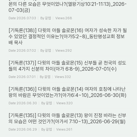
몬의 다른 모습은 무엇이었나?(열왕기상10:21-11:13)_2026-
07-03(금)
Date
2026.07.03
By
갈렙
Views
268
[기독론(138)] 다윗의 아들 솔로몬(16) 여자가 성숙한 자가 될
수 있었던 결정적인 이유는?(아가5:2~8)_동탄명성교회 정보
배 목사
Date
2026.07.02
By
갈렙
Views
292
[기독론(137)] 다윗의 아들 솔로몬(15) 신부들 곧 천국의 성도
들의 4가지 신분의 차이(아가 6:8-9)_2026-07-01(수)
Date
2026.07.01
By
갈렙
Views
332
[기독론(136)] 다윗의 아들 솔로몬(14) 여자의 호칭에 나타난
왕의 바람은 무엇이었는가?(아가6:4~10)_2026-06-30(화)
Date
2026.06.30
By
갈렙
Views
320
[기독론(135)] 다윗의 아들 솔로몬(13) 왕이 진정 바라는 신부
의 모습은 어떤 것인가?(아가서 7:10~13)_2026-06-29(월)
Date
2026.06.29
By
갈렙
Views
261