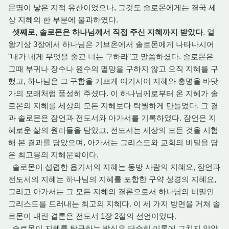
문명이 낳은 지적 유산이었으나, 그것도 솔로몬에게는 결국 세
상 지혜의 한 부분에 불과하였다.
셋째로, 솔로몬은 하나님께서 직접 주신 지혜까지 받았다
. 열
왕기상 3장에서 하나님은 기브온에서 솔로몬에게 나타나시어
"내가 네게 무엇을 줄꼬 너는 구하라"고 말씀하셨다. 솔로몬은
그때 부귀나 장수나 원수의 멸망을 구하지 않고 오직 지혜를 구
했고, 하나님은 그 구함을 기쁘게 여기시어 지혜와 총명을 바닷
가의 모래처럼 풍성히 주셨다. 이 하나님께로부터 온 지혜가 솔
로몬의 지혜를 세상의 모든 지혜보다 탁월하게 만들었다. 그 결
과 솔로몬은 잠언과 전도서와 아가서를 기록하였다. 잠언은 지
혜로운 삶의 원리들을 담았고, 전도서는 세상의 모든 것을 시험
해 본 결과를 담았으며, 아가서는 그리스도와 교회의 비밀을 담
은 최고봉의 지혜문학이다.
솔로몬이 섭렵한 욥기서의 지혜는 동방 사람의 지혜요, 잠언과
전도서의 지혜는 하나님의 지혜를 포함한 구약 성경의 지혜요,
그리고 아가서는 그 모든 지혜의 결론으로서 하나님의 비밀인
그리스도를 드러내는 최고의 지혜다. 이 세 가지 방면을 거쳐 솔
로몬이 내린 결론은 전도서 1장 2절의 선언이었다.
솔로몬이 지혜를 탐구하는 방식은 단순히 이론에 그치지 않았