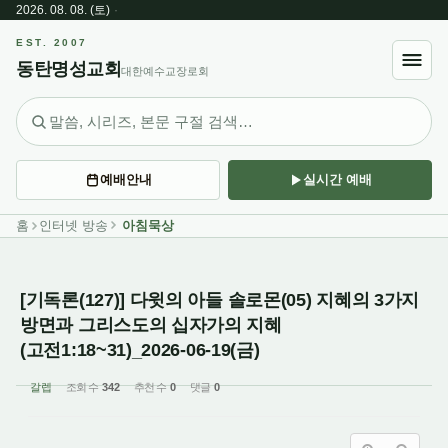
Sketchbook5, 스케치북5
2026. 08. 08. (토)
·
Sketchbook5, 스케치북5
EST. 2007
동탄명성교회
대한예수교장로회
예배안내
실시간 예배
홈
인터넷 방송
아침묵상
[기독론(127)] 다윗의 아들 솔로몬(05) 지혜의 3가지
방면과 그리스도의 십자가의 지혜
(고전1:18~31)_2026-06-19(금)
갈렙
조회 수
342
추천 수
0
댓글
0