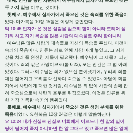
첫째, 인간을 향한 차원에서 예수님께서 십자가의 죽으신 것은
두 가지 일
을 이루신 것이다.
첫째로, 예수께서 십자가에서 죽으신 것은 속죄를 위한 죽음
이
었다. 마가복음 10장 45절은 이렇게 증언한다.
막 10:45 인자가 온 것은 섬김을 받으려 함이 아니라 도리어 섬
기려 하고 자기 목숨을 많은 사람의 대속물로 주려 함이니라
예수님은 많은 사람의 대속물로 자신의 목숨을 주셨다. 이것이
속죄의 죽음이다. 인류는 죄로 인해 사망 아래 놓였고, 그 죄의
삯을 치러 줄 완전한 제물이 필요했다. 예수님이 그 제물이 되신
것이다. 죄의 삯은 사망이므로(롬 6:23), 모든 인간은 그 법 아래
있었다. 그러나 예수님은 죄가 없으신 분이셨기에, 우리의 죄를
대신 짊어지고 우리를 대신하여 죽으실 수 있었다. 아담이 죄를
지어서 사탄에게 패한 것처럼, 예수님은 죄 없이 사탄의 손에 잡
혀 죽으심으로써 사탄의 올무를 뒤집으셨다. 이것은 인류를 위
한 가장 거룩한 속죄의 행위였다.
둘째로, 예수께서 십자가에서 죽으신 것은 생명 분배를 위한
죽음
이었다. 요한복음 12장 24절은 이렇게 말씀하신다.
요 12:24 내가 진실로 진실로 너희에게 이르노니 한 알의 밀이
땅에 떨어져 죽지 아니하면 한 알 그대로 있고 죽으면 많은 열매