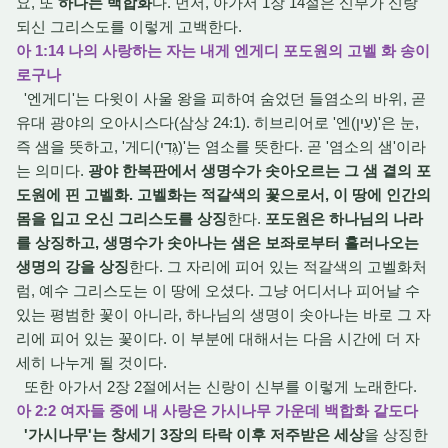
요, 또
하나는 백합화
다. 먼저, 아가서 1장 14절은 신부가 신랑
되신 그리스도를 이렇게 고백한다.
아 1:14 나의 사랑하는 자는 내게 엔게디 포도원의 고벨 화 송이
로구나
'엔게디'는 다윗이 사울 왕을 피하여 숨었던 들염소의 바위, 곧
유대 광야의 오아시스다(삼상 24:1). 히브리어로 '엔(עֵין)'은 눈,
즉 샘을 뜻하고, '게디(גְּדִי)'는 염소를 뜻한다. 곧 '염소의 샘'이라
는 의미다.
광야 한복판에서 생명수가 솟아오르는 그 샘 곁의 포
도원에 핀 고벨화. 고벨화는 적갈색의 꽃으로서, 이 땅에 인간의
몸을 입고 오신 그리스도를 상징
한다.
포도원은 하나님의 나라
를 상징하고, 생명수가 솟아나는 샘은 보좌로부터 흘러나오는
생명의 강을 상징
한다. 그 자리에 피어 있는 적갈색의 고벨화처
럼, 예수 그리스도는 이 땅에 오셨다. 그냥 어디서나 피어날 수
있는 평범한 꽃이 아니라, 하나님의 생명이 솟아나는 바로 그 자
리에 피어 있는 꽃이다. 이 부분에 대해서는 다음 시간에 더 자
세히 나누게 될 것이다.
또한 아가서 2장 2절에서는 신랑이 신부를 이렇게 노래한다.
아 2:2 여자들 중에 내 사랑은 가시나무 가운데 백합화 같도다
'가시나무'는 창세기 3장의 타락 이후 저주받은 세상
을 상징한