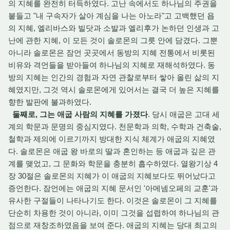
의 지혜를 완전히 터득하였다. 고난 속에서도 하나님의 주권을
붙들고 "내 구속자가 살아 계심을 나는 아노라"고 고백했던 욥
의 지혜, 엘리바스와 빌닷과 소발과 엘리후가 논하던 인생과 고
난에 관한 지혜, 이 모든 것이 솔로몬의 그릇 안에 담겼다. 그뿐
아니라 솔로몬은 잠언 곳곳에서 동방의 지혜 전통에서 비롯된
비유와 격언들을 받아들여 하나님의 지혜로 재해석하였다. 동
방의 지혜는 인간의 경험과 자연 관찰로부터 쌓아 올린 삶의 지
혜였지만, 그것 역시 솔로몬에게 있어서는 결국 더 높은 지혜를
향한 발판에 불과하였다.
둘째로, 그는 애굽 사람의 지혜를 가졌다
. 당시 애굽은 고대 세
계의 학문과 문명의 중심지였다. 천문학과 의학, 수학과 건축술,
철학과 제의에 이르기까지 방대한 지식 체계가 애굽의 지혜였
다. 솔로몬은 애굽 왕 바로의 딸과 혼인하는 등 애굽과 깊은 관
계를 맺었고, 그 문화와 학문을 충분히 흡수하였다. 열왕기상 4
장 30절은 솔로몬의 지혜가 이 애굽의 지혜보다도 뛰어났다고
증언한다. 잠언에는 애굽의 지혜 문서인 '아메넴오페의 교훈'과
유사한 구절들이 나타나기도 한다. 이것은 솔로몬이 그 지혜를
단순히 차용한 것이 아니라, 이미 그것을 섭렵하여 하나님의 관
점으로 재창조하였음을 보여 준다. 애굽의 지혜는 당대 최고의