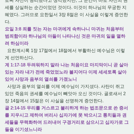
로써 자신이 승리했다고 생각했지만, 그 순간이 바로 자신의 권
세를 상실하는 순간이었던 것이다. 이것이 하나님의 무궁한 지
혜였다. 그러므로 요한일서 3장 8절은 이 사실을 이렇게 증언한
다.
요일 3:8 죄를 짓는 자는 마귀에게 속하나니 마귀는 처음부터
범죄함이라 하나님의 아들이 나타나신 것은 마귀의 일을 멸하
려 하심이라
요한계시록 1장 17절에서 18절에서 부활하신 예수님은 이렇
게 선언하신다.
계 1:17-18 두려워하지 말라 나는 처음이요 마지막이니 곧 살아
있는 자라 내가 전에 죽었었노라 볼지어다 이제 세세토록 살아
있어 사망과 음부의 열쇠를 가졌노니
사망과 음부의 열쇠를 이제 예수님이 가지셨다. 사탄이 쥐고
있던 죽음의 권세를 예수님이 빼앗아 오신 것이다. 골로새서 2
장 14절에서 15절은 이 사실을 선명하게 증언한다.
골 2:14-15 우리를 거스르고 불리하게 하는 법조문으로 쓴 증서
를 지우시고 제하여 버리사 십자가에 못 박으시고 통치들과 권
세들을 무력화하여 드러내어 구경거리로 삼으시고 십자가로 그
들을 이기셨느니라