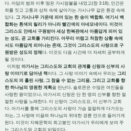
다. 아담의 범죄 이후 땅은 가시덤불을 내었고(창 3:18), 인간은
죄를 짓고 고통과 상처 속에 살아가는 가시나무 같은 환경 속에
있다.
그 가시나무 가운데 피어 있는 한 송이 백합화. 여기서 백
합화는 흰색의 릴리가 아니라 빨간색의 아네모네이다. 이것이
그리스도 안에서 구원받아 세상 한복판에서 아름답게 피어 있
는 성도, 곧 교회를 가리킨다. 아무리 어렵고 처참한 상황 속에
서도 아름답게 피어나는 존재, 그것이 그리스도의 사랑으로 구
원받은 성도의 정체
다. 이것도 다음 시간에 더 자세히 공부하게
될 것이다.
이처럼
아가서는 그리스도와 교회의 관계를 신랑과 신부의 사
랑 이야기로 담아낸 책
이다. 그 사랑 이야기 속에서 우리는
그리
스도의 피 흘린 사랑, 그 참을 수 없는 그리움, 그리고 교회를 향
한 하나님의 영원한 계획
을 만난다. 솔로몬은 수많은 여인들을
사랑한 왕이었으나, 아가서의 신랑은 단 한 명의 신부를 향한 절
절한 사랑을 노래한다. 이 신랑이 그리스도요, 이 신부가 교회
다. 아가서를 통해 그리스도의 사랑이 가슴 절절하게 다가오는
자는, 그 사랑에 이끌려 하나님의 위대한 경륜 안으로 들어가게
된다. 이것이 지혜문학의 최고봉인 아가서가 우리에게 보여 주
는 그리스도와 교회의 비밀이다.