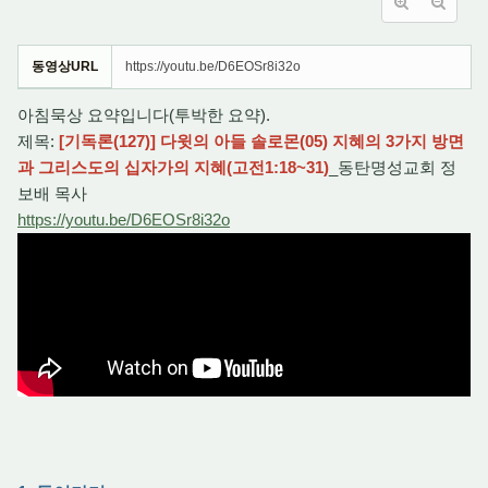
동영상URL
https://youtu.be/D6EOSr8i32o
아침묵상 요약입니다(투박한 요약).
제목:
[기독론(127)] 다윗의 아들 솔로몬(05) 지혜의 3가지 방면
과 그리스도의 십자가의 지혜(고전1:18~31)
_동탄명성교회 정
보배 목사
https://youtu.be/D6EOSr8i32o