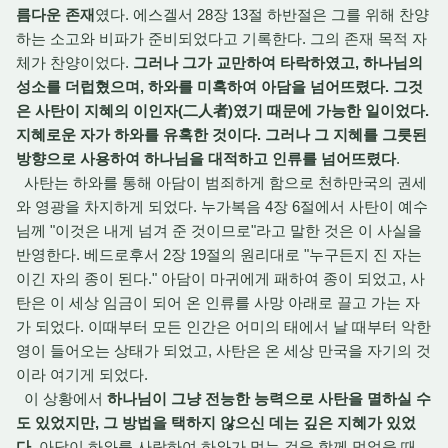
름다운 존재
였다. 에스겔서 28장 13절 하반절은 그를 위해 찬양
하는 소고와 비파가 준비되었다고 기록한다. 그의 존재 목적 자
체가 찬양이었다.
그러나 그가 교만하여 타락하였고, 하나님의
성소를 더럽혔으며, 하와를 미혹하여 아담을 넘어뜨렸다. 그것
은 사탄이 지혜의 이인자(二人者)였기 때문에 가능한 일이었다.
지혜로운 자가 하와를 유혹한 것이다. 그러나 그 지혜를 그릇된
방향으로 사용하여 하나님을 대적하고 인류를 넘어뜨렸다
.
사탄는 하와를 통해 아담이 범죄하게 함으로 천하만국의 권세
와 영광을 차지하게 되었다. 누가복음 4장 6절에서 사탄이 예수
님께 "이것은 내게 넘겨 준 것이므로"라고 말한 것은 이 사실을
반영한다. 베드로후서 2장 19절의 원리대로 "누구든지 진 자는
이긴 자의 종이 된다." 아담이 마귀에게 패하여 종이 되었고, 사
탄은 이 세상 임금이 되어 온 인류를 사망 아래로 끌고 가는 자
가 되었다. 이때부터 모든 인간은 어미의 태에서 날 때부터 악한
영이 들어오는 상태가 되었고, 사탄은 온 세상 만국을 자기의 것
이라 여기게 되었다.
이 상황에서
하나님이 그냥 전능한 능력으로 사탄을 멸하실 수
도 있었지만, 그 방법을 택하지 않으신 데는 깊은 지혜가 있었
다
. 아담이 하와를 사랑하여 하와가 먹는 것을 함께 먹었을 때,