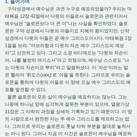
1. 들어가며
구약성경에서 예수님은 과연 누구로 예표되었을까? 우리는 마
태복음 12장 42절에서 다윗의 아들로서 솔로몬과 관련지어서
예수님은 "솔로몬보다 더 큰 이"나는 사실을 확인하였다. 솔로
몬은 구약 성경에서 다윗의 아들이요 지혜의 왕이었지만, 신약
성경에서 다윗의 아들은 곧 예수 그리스도이시다. 마태복음 1장
1절을 보라. "아브라함과 다윗의 자손 예수 그리스도의 계보
라"고 선언하고 있다. 그리고 소경 바디매오는 "다윗의 자손이
여, 나를 불쌍히 여기소서"라고 외쳤으며, 예수님 스스로도 "나
는 다윗의 자손이요 뿌리"라고 말씀하셨다. 이 '자손'이라는 말
은 헬라어 '휘오스(υἱός)'로 '아들'을 뜻한다. 그러므로 우리는 솔
로몬을 통하여 다윗의 아들로 이 땅에 오실 예수 그리스도의 예
표를 발견할 수 있다.
물론 솔로몬의 모든 삶이 예수님을 예표하지는 않는다. 그는
나중에 하나님 앞에 심각하게 잘못한 부분이 있으며, 열왕기상
11장은 그 타락의 과정을 상세히 기록하고 있기 때문이다. 이 땅
의 사람으로서 완전한 자는 주 예수 그리스도를 제외하고는 없
다. 그러므로 우리는 솔로몬의 훗날 타락 부분을 절대로 놓쳐서
는 아니 된다. 그러나 지금 이 시간은 솔로몬이 예수님을 예표하