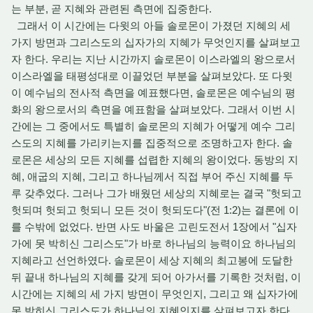
는 부분, 곧 지혜와 관련된 측면에 집중한다.
그래서 이 시간에는 다윗의 아들 솔로몬이 가졌던 지혜의 세
가지 방면과 그리스도의 십자가의 지혜가 무엇인지를 살펴보고
자 한다. 우리는 지난 시간까지 솔로몬이 이스라엘의 왕으로서
이스라엘을 태평성대로 이끌었던 부분을 살펴보았다. 또 다윗
이 예수님의 전사적 측면을 예표했다면, 솔로몬은 예수님의 평
화의 왕으로서의 측면을 예표함을 살펴보았다. 그래서 이번 시
간에는 그 중에서도 특별히 솔로몬의 지혜가 어떻게 예수 그리
스도의 지혜를 가리키는지를 집중적으로 조명하고자 한다. 솔
로몬은 세상의 모든 지혜를 섭렵한 지혜의 왕이었다. 동방의 지
혜, 애굽의 지혜, 그리고 하나님께서 직접 부어 주신 지혜를 두
루 갖추었다. 그러나 그가 배웠던 세상의 지혜로는 결국 "헛되고
헛되며 헛되고 헛되니 모든 것이 헛되도다"(전 1:2)는 결론에 이
를 수밖에 없었다. 반면 사도 바울은 고린도전서 1장에서 "십자
가에 못 박히신 그리스도"가 바로 하나님의 능력이요 하나님의
지혜라고 선언하였다. 솔로몬이 세상 지혜의 최고봉에 도달한
뒤 끝내 하나님의 지혜를 갖게 되어 아가서를 기록한 것처럼, 이
시간에는 지혜의 세 가지 방면이 무엇인지, 그리고 왜 십자가에
못 박히신 그리스도가 하나님의 지혜인지를 살펴보고자 한다.