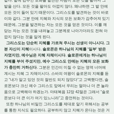
같다. 밭에 감추인 보화를 발견한 사람이 모든 것을 팔아서 그
밭을 산다. 모든 것을 팔아도 아깝지 않다. 왜냐하면 그 밭 안에
모든 것이 들어 있기 때문이다. 그리스도를 발견하는 것이 바로
이와 같다. 그분 안에 지혜와 지식의 모든 보화가 감추어져 있기
때문에, 그분을 발견하는 자는 모든 것을 얻은 것이다. 이를 깨
닫는 자는 모든 것을 내려놓고 그분께로 나아가더라도 전혀 아
깝지 않다는 것을 알게 된다.
그리스도는 단순히 지혜를 가르쳐 주시는 선생이 아니시다. 그
분 자신이 지혜
이시다.
솔로몬은 하나님의 지혜를 '일부' 받은
자였지만, 예수님은 지혜 자체이시다
.
솔로몬에게는 하나님이
지혜를 부어 주셨지만, 예수 그리스도 안에는 지혜의 모든 보화
가 충만히 거하신다
. 그분은 인간이 미칠 수 없는 영역 너머에
계시는 지혜 그 자체이시다. 스바의 여왕이 솔로몬의 지혜를 듣
고 "내가 알고 있던 것의 절반도 되지 않았다"고 고백했다면, 솔
로몬보다 크신 예수 그리스도 앞에서 우리는 얼마나 더 큰 놀라
움으로 고백해야 하겠는가. 마태복음 12장 42절은 그래서 "솔로
몬보다 더 큰 이가 여기 있느니라"고 증언하는 것이다.
또한 하나님의 비밀인 그리스도를 제대로 알기 위해서는 공부
를 통한 지식도 필요하다. 공부하지 않고 지혜가 온다는 것은 거