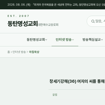
2026. 08. 06. (목)
·
「회개와 천국복음을 온 세상에 전하는 교회」 동탄명성교회에 오신 것
Sketchbook5, 스케치북5
Sketchbook5, 스케치북5
EST. 2007
동탄명성교회
대한예수교장로회
동탄명성교회
인터넷 방송
방송핵심설교
Sketchbook5, 스케치북5
Sketchbook5, 스케치북5
홈
인터넷 방송
아침묵상
창세기강해(36) 여자의 씨를 통해 
갈렙