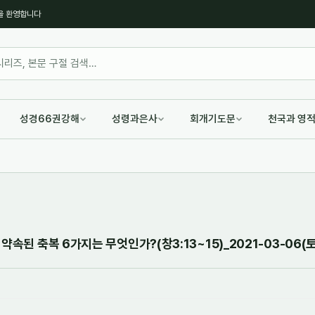
을 환영합니다
성경66권강해
성령과은사
회개기도문
천국과 영
약속된 축복 6가지는 무엇인가?(창3:13~15)_2021-03-06(토