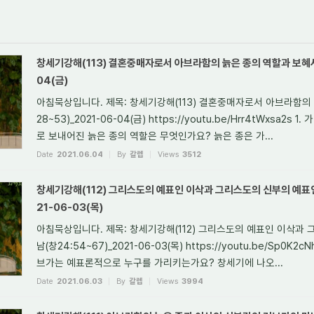
창세기강해(113) 결혼중매자로서 아브라함의 늙은 종의 역할과 보혜사 
04(금)
아침묵상입니다. 제목: 창세기강해(113) 결혼중매자로서 아브라함의 
28~53)_2021-06-04(금) https://youtu.be/Hrr4tWxsa
로 보내어진 늙은 종의 역할은 무엇인가요? 늙은 종은 가...
Date
2021.06.04
By
갈렙
Views
3512
창세기강해(112) 그리스도의 예표인 이삭과 그리스도의 신부의 예표인
21-06-03(목)
아침묵상입니다. 제목: 창세기강해(112) 그리스도의 예표인 이삭과
남(창24:54~67)_2021-06-03(목) https://youtu.be/Sp0K
브가는 예표론적으로 누구를 가리키는가요? 창세기에 나오...
Date
2021.06.03
By
갈렙
Views
3994