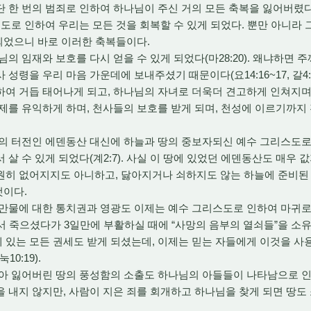
 한 번의 범죄로 인하여 하나님이 주신 거의 모든 축복을 잃어버렸
스도로 인하여 우리는 모든 것을 회복할 수 있게 되었다. 뿐만 아니라
 되었으니 바로 이러한 축복들이다.
의 임재와 보호를 다시 얻을 수 있게 되었다(마28:20). 왜냐하면 
성령을 우리 마음 가운데에 보내주셨기 때문이다(요14:16~17, 갈4:
하여 거듭 태어나게 되고, 하나님의 자녀로 더욱더 견고하게 인쳐지며
제를 유익하게 하며, 천사들의 보호를 받게 되며, 천성에 이르기까지
복의 터전인 에덴동산 대신에 하늘과 땅의 중보자되신 예수 그리스도로
 살 수 있게 되었다(계2:7). 사실 이 땅에 있었던 에덴동산도 매우
원히 없어지지도 아니하고, 닳아지거나 쇠하지도 않는 하늘에 준비된 
것이다.
연만물에 대한 통치권과 영광도 이제는 예수 그리스도로 인하여 마귀
수께서 죽으셨다가 3일만에 부활하실 때에 “사망의 음부의 열쇠들”을 소
 위에 있는 모든 권세도 받게 되셨는데, 이제는 믿는 자들에게 이것을 
10:19).
아 잃어버린 땅의 풍성함의 소출도 하나님의 아들들이 나타남으로 인하
 내지 않지만, 사람이 지은 죄를 회개하고 하나님을 찾게 되면 땅도