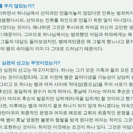
지를 주지 않았는가?
각하면서 하나님께서 선악과만 만들어놓지 않았다면 인류는 범죄하
 말씀했다시피, 선악과는 인류를 죄인으로 만들기 위한 덫이 아니었다
이었다는 것이다. 왜냐하면 그것은 루시퍼로 하여금 자신의 교만한 
기 때문이다. 그러므로 하나님께서는 범죄했던 아담과 하와에게는 왜
 그들의 대답도 들어보셨지만, 뱀에게만큼은 왜 그렇게 했느냐고 묻
하여 뱀의 속마음이 이미 다 그대로 드러났기 때문이다.
가지 심판의 선고는 무엇이었는가?
 심판의 선고는 딱 2가지였다. 하나는 그가 모든 가축과 들의 모든
는 것이다(창3:14). 고로 이전에 뱀은 걸어다녔을 가능성이 상당히 
. 그리고 또 하나는 뱀과 여자 사이에 적대감(증오심)을 두어 서로가 
(후손)도 동일하게 원수가 되게 하여서, 훗날에 가서는 여자의 후손은
단지 여자의 후손의 발꿈치만 상하게(타격을 입히게) 할 것이라고 했기 
면, 이후에는 뱀과 여자가 결코 하나가 되지 않게 하시겠다는 약속
 사탄마귀의 최종적인 운명과 여자로 예표된 교회의 최종적인 운명을 
말해 뱀이 훗날 영원한 불못의 형벌을 받게 된다면 여자는 적어도 그
 표현하신 것이다. 하지만 이것에는 조건이 하나 있다. 그것은 아담