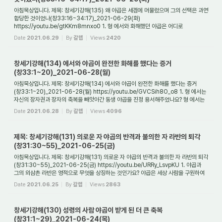
아침묵상입니다. 제목: 창세기강해(135) 왜 야곱은 세겜에 머물렀으며 그의 선택은 과연
합당한 것이었나(창33:16~34:17)_2021-06-29(화)
https://youtu.be/gtKKm8mnxo0 1. 형 에서와 화해했던 야곱은 어디로
이동했나요? 형 에서와 화해했던 야곱은 숙곳을 지...
Date
2021.06.29
By
갈렙
Views
2420
창세기강해(134) 에서와 야곱이 완전한 화해를 했다는 증거
(창33:1~20)_2021-06-28(월)
아침묵상입니다. 제목: 창세기강해(134) 에서와 야곱이 완전한 화해를 했다는 증거
(창33:1~20)_2021-06-28(월) https://youtu.be/GVCSih8O_o8 1. 형 에서는
자신의 장자권과 장자의 축복을 빼앗아간 동생 야곱을 진정 용서해주었나요? 형 에서는
동생을 만나기...
Date
2021.06.28
By
갈렙
Views
4096
제목: 창세기강해(131) 의로운 자 야곱의 반격과 불의한 자 라반의 퇴각
(창31:30~55)_2021-06-25(금)
아침묵상입니다. 제목: 창세기강해(131) 의로운 자 야곱의 반격과 불의한 자 라반의 퇴각
(창31:30~55)_2021-06-25(금) https://youtu.be/URRy_LsvpKU 1. 야곱과
그의 외삼촌 라반은 영적으로 무엇을 상징하는 것인가요? 야곱은 세상 사람을 구원하여
교회를 세...
Date
2021.06.25
By
갈렙
Views
2863
창세기강해(130) 성령의 사람 야곱이 받게 된 더 큰 축복
(창31:1~29)_2021-06-24(목)