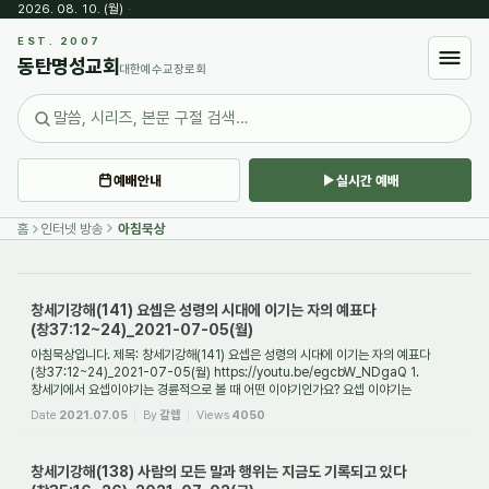
2026. 08. 10. (월)
·
Sketchbook5, 스케치북5
EST. 2007
동탄명성교회
대한예수교장로회
예배안내
실시간 예배
Sketchbook5, 스케치북5
홈
인터넷 방송
아침묵상
창세기강해(141) 요셉은 성령의 시대에 이기는 자의 예표다
(창37:12~24)_2021-07-05(월)
아침묵상입니다. 제목: 창세기강해(141) 요셉은 성령의 시대에 이기는 자의 예표다
(창37:12~24)_2021-07-05(월) https://youtu.be/egcbW_NDgaQ 1.
창세기에서 요셉이야기는 경륜적으로 볼 때 어떤 이야기인가요? 요셉 이야기는
창세기에서 맨 마지막 부분에 나...
Date
2021.07.05
By
갈렙
Views
4050
창세기강해(138) 사람의 모든 말과 행위는 지금도 기록되고 있다