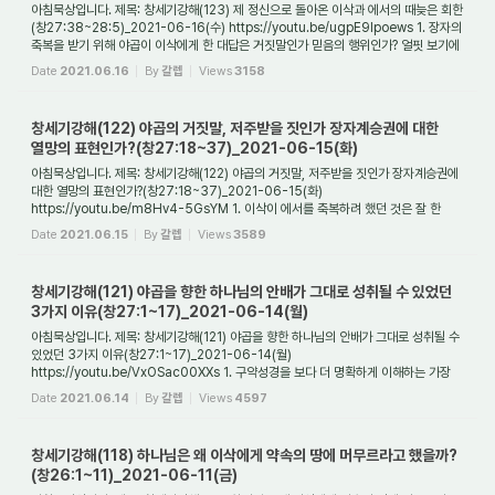
아침묵상입니다. 제목: 창세기강해(123) 제 정신으로 돌아온 이삭과 에서의 때늦은 회한
(창27:38~28:5)_2021-06-16(수) https://youtu.be/ugpE9Ipoews 1. 장자의
축복을 받기 위해 야곱이 이삭에게 한 대답은 거짓말인가 믿음의 행위인가? 얼핏 보기에
장자의 ...
Date
2021.06.16
By
갈렙
Views
3158
창세기강해(122) 야곱의 거짓말, 저주받을 짓인가 장자계승권에 대한
열망의 표현인가?(창27:18~37)_2021-06-15(화)
아침묵상입니다. 제목: 창세기강해(122) 야곱의 거짓말, 저주받을 짓인가 장자계승권에
대한 열망의 표현인가?(창27:18~37)_2021-06-15(화)
https://youtu.be/m8Hv4-5GsYM 1. 이삭이 에서를 축복하려 했던 것은 잘 한
일이었나요? 이삭이 에서를 축복하려 했던...
Date
2021.06.15
By
갈렙
Views
3589
창세기강해(121) 야곱을 향한 하나님의 안배가 그대로 성취될 수 있었던
3가지 이유(창27:1~17)_2021-06-14(월)
아침묵상입니다. 제목: 창세기강해(121) 야곱을 향한 하나님의 안배가 그대로 성취될 수
있었던 3가지 이유(창27:1~17)_2021-06-14(월)
https://youtu.be/VxOSac00XXs 1. 구약성경을 보다 더 명확하게 이해하는 가장
좋은 방법은 무엇인가요? 구약성경을 보다 ...
Date
2021.06.14
By
갈렙
Views
4597
창세기강해(118) 하나님은 왜 이삭에게 약속의 땅에 머무르라고 했을까?
(창26:1~11)_2021-06-11(금)