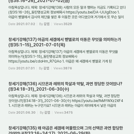
(창35:16~26)_2021-07-02(금)
아침묵상입니다. 제목: 창세기강해(138) 사람의 모든 말과 행위는 지금도 기록되고 있다
(창35:16~26)_동탄명성교회 정보배목사 https://youtu.be/DA-UUIgEtoo 1.
야곱이 벧엘에서 감사의 제단을 쌓은 후 이동한 곳은 어디였으며 거기에서 또 무슨 일이
일어났...
Date
2021.07.02
By
갈렙
Views
3529
창세기강해(137) 야곱의 세겜에서 벧엘로의 이동은 무엇을 의미하는가
(창35:1~15)_2021-07-01(목)
아침묵상입니다. 제목: 창세기강해(137) 야곱의 세겜에서 벧엘로의 이동은 무엇을
의미하는가(창35:1~15)_동탄명성교회 정보배목사
https://youtu.be/cdoHm_R7QAo 1. 야곱은 왜 세겜에서 벧엘로 가게 된
것인가요? 밧단아람에서 돌아온 야곱은 세겜에서 자신의...
Date
2021.07.01
By
갈렙
Views
3876
창세기강해(136) 시므온과 레위의 학살과 약탈, 과연 정당한 것이었나?
(창34:18~31)_2021-06-30(수)
아침묵상입니다. 제목: 창세기강해(136) 시므온과 레위의 학살과 약탈, 과연 정당한
것이었나?(창34:18~31)_2021-06-30(수) https://youtu.be/fkMYWXz2XF4
1. 시므온과 레위는 누구인가요? 시므온과 레위는 야곱이 레아에게서 낳은 야곱의
둘째아들과 셋째아들...
Date
2021.06.30
By
갈렙
Views
3475
창세기강해(135) 왜 야곱은 세겜에 머물렀으며 그의 선택은 과연 합당한
것이었나(창33:16~34:17)_2021-06-29(화)