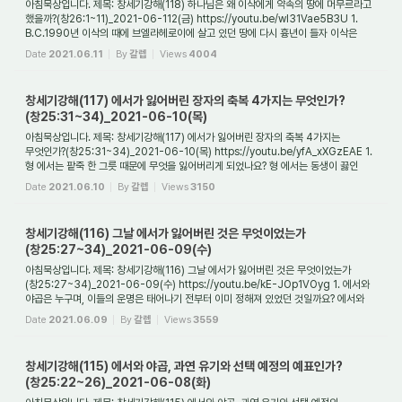
아침묵상입니다. 제목: 창세기강해(118) 하나님은 왜 이삭에게 약속의 땅에 머무르라고
했을까?(창26:1~11)_2021-06-112(금) https://youtu.be/wI31Vae5B3U 1.
B.C.1990년 이삭의 때에 브엘라헤로이에 살고 있던 땅에 다시 흉년이 들자 이삭은
어떻게 했나요? ...
Date
2021.06.11
By
갈렙
Views
4004
창세기강해(117) 에서가 잃어버린 장자의 축복 4가지는 무엇인가?
(창25:31~34)_2021-06-10(목)
아침묵상입니다. 제목: 창세기강해(117) 에서가 잃어버린 장자의 축복 4가지는
무엇인가?(창25:31~34)_2021-06-10(목) https://youtu.be/yfA_xXGzEAE 1.
형 에서는 팥죽 한 그릇 때문에 무엇을 잃어버리게 되었나요? 형 에서는 동생이 끓인
팥죽을 먹기 위해 ...
Date
2021.06.10
By
갈렙
Views
3150
창세기강해(116) 그날 에서가 잃어버린 것은 무엇이었는가
(창25:27~34)_2021-06-09(수)
아침묵상입니다. 제목: 창세기강해(116) 그날 에서가 잃어버린 것은 무엇이었는가
(창25:27~34)_2021-06-09(수) https://youtu.be/kE-JOp1VOyg 1. 에서와
야곱은 누구며, 이들의 운명은 태어나기 전부터 이미 정해져 있었던 것일까요? 에서와
야곱은 이삭 리브...
Date
2021.06.09
By
갈렙
Views
3559
창세기강해(115) 에서와 야곱, 과연 유기와 선택 예정의 예표인가?
(창25:22~26)_2021-06-08(화)