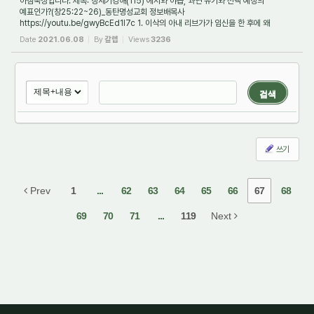
아침묵상입니다. 제목: 창세기강해(115) 에서와 야곱, 과연 유기와 선택 예정의
예표인가?(창25:22~26)_동탄명성교회 정보배목사
https://youtu.be/gwyBcEd1I7c 1. 이삭의 아내 리브가가 임신을 한 후에 왜
하나님께 기도를 해야 했나요?(창25:22) 이삭의 아내...
Date
2021.06.08
By
갈렙
Views
3236
검색
쓰기
Prev
1
...
62
63
64
65
66
67
68
69
70
71
...
119
Next