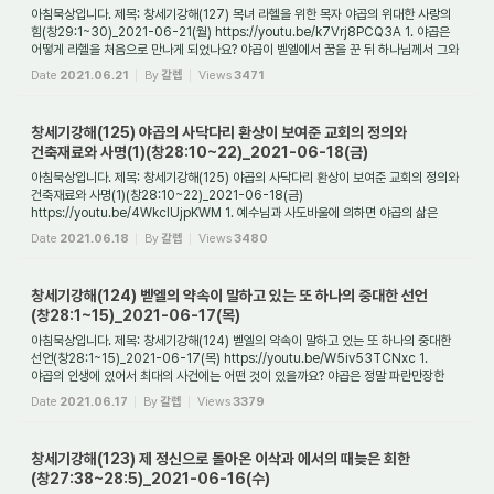
아침묵상입니다. 제목: 창세기강해(127) 목녀 라헬을 위한 목자 야곱의 위대한 사랑의
힘(창29:1~30)_2021-06-21(월) https://youtu.be/k7Vrj8PCQ3A 1. 야곱은
어떻게 라헬을 처음으로 만나게 되었나요? 야곱이 벧엘에서 꿈을 꾼 뒤 하나님께서 그와
함께 하시...
Date
2021.06.21
By
갈렙
Views
3471
창세기강해(125) 야곱의 사닥다리 환상이 보여준 교회의 정의와
건축재료와 사명(1)(창28:10~22)_2021-06-18(금)
아침묵상입니다. 제목: 창세기강해(125) 야곱의 사닥다리 환상이 보여준 교회의 정의와
건축재료와 사명(1)(창28:10~22)_2021-06-18(금)
https://youtu.be/4WkcIUjpKWM 1. 예수님과 사도바울에 의하면 야곱의 삶은
무엇의 예표인가요? 신약성경에 나오는 예수...
Date
2021.06.18
By
갈렙
Views
3480
창세기강해(124) 벧엘의 약속이 말하고 있는 또 하나의 중대한 선언
(창28:1~15)_2021-06-17(목)
아침묵상입니다. 제목: 창세기강해(124) 벧엘의 약속이 말하고 있는 또 하나의 중대한
선언(창28:1~15)_2021-06-17(목) https://youtu.be/W5iv53TCNxc 1.
야곱의 인생에 있어서 최대의 사건에는 어떤 것이 있을까요? 야곱은 정말 파란만장한
생애를 살았습니다...
Date
2021.06.17
By
갈렙
Views
3379
창세기강해(123) 제 정신으로 돌아온 이삭과 에서의 때늦은 회한
(창27:38~28:5)_2021-06-16(수)