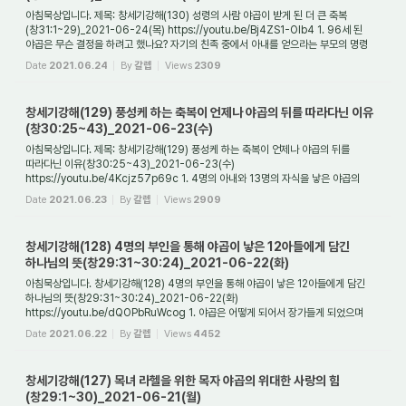
아침묵상입니다. 제목: 창세기강해(130) 성령의 사람 야곱이 받게 된 더 큰 축복
(창31:1~29)_2021-06-24(목) https://youtu.be/Bj4ZS1-Olb4 1. 96세 된
야곱은 무슨 결정을 하려고 했나요? 자기의 친족 중에서 아내를 얻으라는 부모의 명령
때문만이 아니라 자...
Date
2021.06.24
By
갈렙
Views
2309
창세기강해(129) 풍성케 하는 축복이 언제나 야곱의 뒤를 따라다닌 이유
(창30:25~43)_2021-06-23(수)
아침묵상입니다. 제목: 창세기강해(129) 풍성케 하는 축복이 언제나 야곱의 뒤를
따라다닌 이유(창30:25~43)_2021-06-23(수)
https://youtu.be/4Kcjz57p69c 1. 4명의 아내와 13명의 자식을 낳은 야곱의
두번째 과제는 무엇이었나요? 야곱은 13년동안에(84세~96...
Date
2021.06.23
By
갈렙
Views
2909
창세기강해(128) 4명의 부인을 통해 야곱이 낳은 12아들에게 담긴
하나님의 뜻(창29:31~30:24)_2021-06-22(화)
아침묵상입니다. 창세기강해(128) 4명의 부인을 통해 야곱이 낳은 12아들에게 담긴
하나님의 뜻(창29:31~30:24)_2021-06-22(화)
https://youtu.be/dQOPbRuWcog 1. 야곱은 어떻게 되어서 장가들게 되었으며
아들들을 낳게 된 것일까요? 야곱이 외삼촌 라반의 집...
Date
2021.06.22
By
갈렙
Views
4452
창세기강해(127) 목녀 라헬을 위한 목자 야곱의 위대한 사랑의 힘
(창29:1~30)_2021-06-21(월)