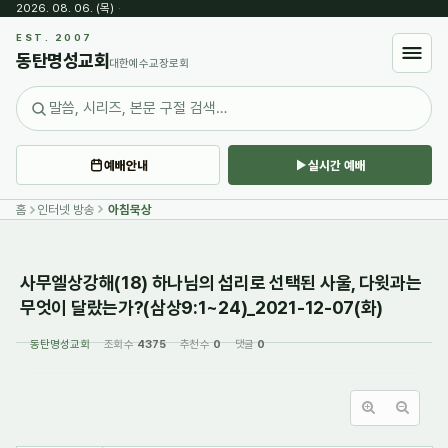
2026. 08. 06. (목)
·
Sketchbook5, 스케치북5
EST. 2007
동탄명성교회
대한예수교장로회
예배안내
실시간 예배
Sketchbook5, 스케치북5
홈
인터넷 방송
아침묵상
사무엘상강해(18) 하나님의 섭리로 선택된 사울, 다윗과는
무엇이 달랐는가?(삼상9:1~24)_2021-12-07(화)
동탄명성교회
조회 수
4375
추천 수
0
댓글
0