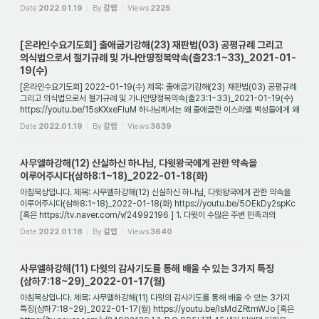
일은 무엇인가? 신정 ...
Date
2022.01.19
By
갈렙
Views
2225
[온라인수요기도회] 출애굽기강해(23) 재판법(03) 공평규례 그리고
의식법으로서 절기규례 및 가나안땅정복약속(출23:1~33)_2021-01-
19(수)
[온라인수요기도회] 2022-01-19(수) 제목: 출애굽기강해(23) 재판법(03) 공평규례
그리고 의식법으로서 절기규례 및 가나안땅정복약속(출23:1~33)_2021-01-19(수)
https://youtu.be/15sKXxeFluM 하나님께서는 왜 출애굽한 이스라엘 백성들에게 왜
진실만을 말...
Date
2022.01.19
By
갈렙
Views
3639
사무엘하강해(12) 신실하신 하나님, 다윗왕국에게 관한 약속을
이루어주시다(삼하8:1~18)_2022-01-18(화)
아침묵상입니다. 제목: 사무엘하강해(12) 신실하신 하나님, 다윗왕국에게 관한 약속을
이루어주시다(삼하8:1~18)_2022-01-18(화) https://youtu.be/5OEkDy2spKc
[혹은 https://tv.naver.com/v/24992196 ] 1. 다윗이 수많은 주변 민족과의
전쟁에서 승리할 수 ...
Date
2022.01.18
By
갈렙
Views
3640
사무엘하강해(11) 다윗의 감사기도를 통해 배울 수 있는 3가지 특징
(삼하7:18~29)_2022-01-17(월)
아침묵상입니다. 제목: 사무엘하강해(11) 다윗의 감사기도를 통해 배울 수 있는 3가지
특징(삼하7:18~29)_2022-01-17(월) https://youtu.be/IsMdZRtmWJo [혹은