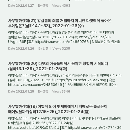
어떻게 자신의 힘...
Date
2022.01.27
By
갈렙
Views
4393
사무엘하강해(21) 압살롬의 죄를 처벌하지 아니한 다윗에게 돌아온
부메랑은?(삼하14:1~33)_2022-01-26(수)
아침묵상입니다. 제목: 사무엘하강해(21) 압살롬의 죄를 처벌하지 아니한 다윗에게
돌아온 부메랑은?(삼하14:1~33)_2022-01-26(수) https://youtu.be/2u-
UAgcn36E [혹은 https://tv.naver.com/v/24850766 ] 1. 압살롬이 형 암논을
죽이고 3년이 흐른 뒤에 왕궁...
Date
2022.01.26
By
갈렙
Views
3235
사무엘하강해(20) 다윗의 아들들에게서 끔찍한 형벌이 시작되다
(삼하13:1~39)_2022-01-25(화)
아침묵상입니다. 제목: 사무엘하강해(20) 다윗의 아들들에게서 끔찍한 형벌이 시작되다
(삼하13:1~39)_2022-01-25(화) https://youtu.be/cO2sG9t7dng [ 혹은
https://tv.naver.com/v/24850649 ] 1. 밧세바와의 사이에서 불륜으로 태어난
아기가 죽은 후에 다윗...
Date
2022.01.25
By
갈렙
Views
3346
사무엘하강해(19) 어떻게 되어 밧세바에게서 지혜로운 솔로몬이
태어났을까?(삼하12:15~25)_2022-01-24(월)
아침묵상입니다. 제목: 사무엘하강해(19) 어떻게 되어 밧세바에게서 지혜로운 솔로몬이
태어났을까?(삼하12:15~25)_2022-01-24(월)
https://youtu.be/UCRKoD3Ni9U [혹은 https://tv.naver.com/v/24774436