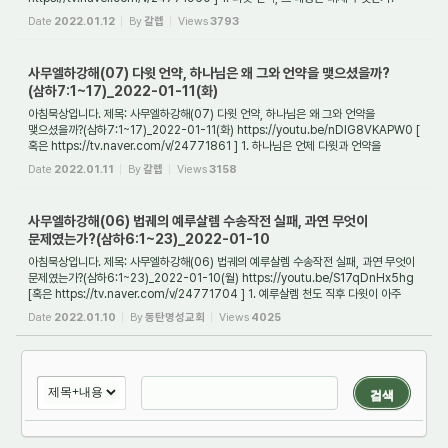
하나님께서 다윗과 맺은 언약...
Date
2022.01.12
By
갈렙
Views
3793
사무엘하강해(07) 다윗 언약, 하나님은 왜 그와 언약을 맺으셨을까?
(삼하7:1~17)_2022-01-11(화)
아침묵상입니다. 제목: 사무엘하강해(07) 다윗 언약, 하나님은 왜 그와 언약을
맺으셨을까?(삼하7:1~17)_2022-01-11(화) https://youtu.be/nDlG8VKAPW0 [
혹은 https://tv.naver.com/v/24771861 ] 1. 하나님은 언제 다윗과 언약을
맺으셨는가? 하나님께서는 B....
Date
2022.01.11
By
갈렙
Views
3158
사무엘하강해(06) 법궤의 예루살렘 수송작전 실패, 과연 무엇이
문제였는가?(삼하6:1~23)_2022-01-10
아침묵상입니다. 제목: 사무엘하강해(06) 법궤의 예루살렘 수송작전 실패, 과연 무엇이
문제였는가?(삼하6:1~23)_2022-01-10(월) https://youtu.be/S17qDnHx5hg
[혹은 https://tv.naver.com/v/24771704 ] 1. 예루살렘 천도 직후 다윗이 아주
중요한 사역으로 ...
Date
2022.01.10
By
동탄명성교회
Views
4025
검색