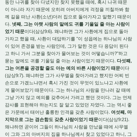
동안 나귀를 찾아 다녔지만 찾지 못했을 때에, 혹시 나귀 때문
이 아니라 자기 때문에 오히려 아버지에게 걱정을 끼칠까봐 함
께 길을 떠난 사환(소년)더러 집으로 돌아가자고 말했기 때문이
다.
넷째, 그는 아랫 사람의 말에도 귀를 기울일 줄 아는 사람이
었기 때문
이다(삼상9:6). 왜냐하면 그가 사환에게 집으로 돌아
가자고 했을 때, 사환이 대답하기를 "이 성읍에는 하나님의 사람
이 있어 존경을 받는 사람인데, 그가 말한 것은 다 응답이 된다
고 하니 가서 그분을 찾아가 물어보는 것이 어떻습니까?"하고
묻는 말에도 귀를 기울일 줄 아는 사람이었기 때문이다.
다섯째,
그는 어른을 공경할 줄도 아는 예의 바른 사람이었기 때문
이다
(삼상9:7). 왜냐하면 그가 사무엘을 찾아가려고 했지만 어찌 빈
손으로 가겠느냐면서 혹시 가진 것이 무엇이 있느냐고 사환에
게 물어보았기 때문이다. 그는 하나님의 사람을 만나러 갈 때에
그냥 가지 않고 예의를 갖추어서 가려고 했던 것이다. 그는 언제
감사를 표현해야 하는지도 잘 알고 있었던 자였다. 그는 역시 좋
은 가문에서 태어난 훌륭한 인격을 갖춘 사람이었다.
여섯째, 마
지막으로 그는 겸손함도 갖춘 사람이었기 때문
이다(삼상9:21).
왜냐하면 곧이어 그들이 하나님의 사람을 만났을 때에 사무엘
이 그와 그의 아버지의 집을 하나님께서 찾고 있었다고 하니, 그