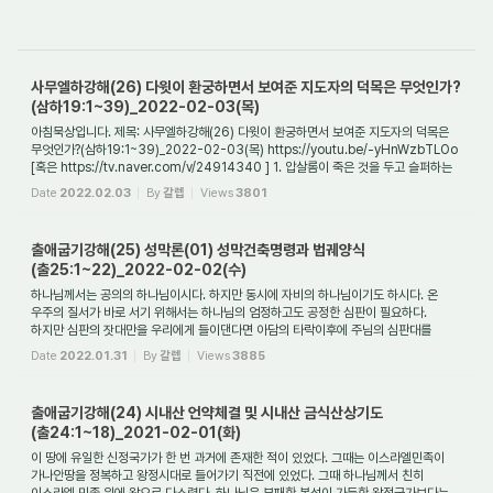
사무엘하강해(26) 다윗이 환궁하면서 보여준 지도자의 덕목은 무엇인가?
(삼하19:1~39)_2022-02-03(목)
아침묵상입니다. 제목: 사무엘하강해(26) 다윗이 환궁하면서 보여준 지도자의 덕목은
무엇인가?(삼하19:1~39)_2022-02-03(목) https://youtu.be/-yHnWzbTLOo
[혹은 https://tv.naver.com/v/24914340 ] 1. 압살롬이 죽은 것을 두고 슬퍼하는
다윗에게 항의한 요...
Date
2022.02.03
By
갈렙
Views
3801
출애굽기강해(25) 성막론(01) 성막건축명령과 법궤양식
(출25:1~22)_2022-02-02(수)
하나님께서는 공의의 하나님이시다. 하지만 동시에 자비의 하나님이기도 하시다. 온
우주의 질서가 바로 서기 위해서는 하나님의 엄정하고도 공정한 심판이 필요하다.
하지만 심판의 잣대만을 우리에게 들이댄다면 아담의 타락이후에 주님의 심판대를
통과할 ...
Date
2022.01.31
By
갈렙
Views
3885
출애굽기강해(24) 시내산 언약체결 및 시내산 금식산상기도
(출24:1~18)_2021-02-01(화)
이 땅에 유일한 신정국가가 한 번 과거에 존재한 적이 있었다. 그때는 이스라엘민족이
가나안땅을 정복하고 왕정시대로 들어가기 직전에 있었다. 그때 하나님께서 친히