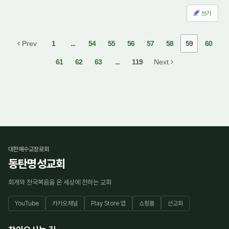
쓰기
Prev
1
...
54
55
56
57
58
59
60
61
62
63
...
119
Next
대한예수교장로회
동탄명성교회
회개와 천국복음을 온 세상에 전하는 교회
YouTube
카카오채널
Play Store 앱
쇼핑몰
선교회