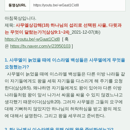
동영상URL
https://youtu.be/-wGaat1Cid8
아침묵상입니다.
제목:
사무엘상강해(18) 하나님의 섭리로 선택된 사울, 다윗과
는 무엇이 달랐는가?(삼상9:1~24)
_2021-12-07(화)
https://youtu.be/-wGaat1Cid8
[ 혹
은
https://tv.naver.com/v/23950103
]
1. 사무엘이 늙었을 때에 이스라엘 백성들은 사무엘에게 무엇을
요청했는가?
사무엘이 늙었을 때에 이스라엘 백성들은 다른 이방 나라들 같
이 자기들에게도 왕을 세워 자기들을 다스리게 해 주기를 요청
한다(삼상8:5). 왜냐하면 자기들에게도 왕이 있어야 다른 이방
나라들처럼 왕이 앞서 나가서 싸움을 싸울 수 있지 않겠느냐고
생각했기 때문이다(삼상8:20). 그러자 사무엘은 그들의 요구에
대해 기뻐하지 않았지만 하나님의 허락하심을 받고 왕의 제도
에 대해서 설명한다. 그리고 왕을 세우려고 준비한다.
2. 하나님께서 이스라엘을 위해 어떤 왕을 준비하셨는가?