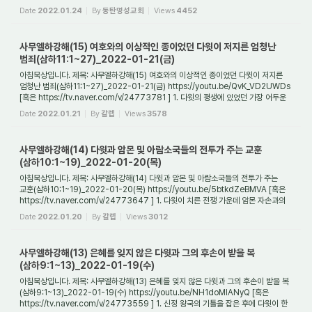
] 1. 다윗이 밧세바와의 불륜을 통해서 태어난 아이와 ...
Date
2022.01.24
By
동탄명성교회
Views
4452
사무엘하강해(15) 여호와의 이상적인 종이었던 다윗이 저지른 엄청난
범죄(삼하11:1~27)_2022-01-21(금)
아침묵상입니다. 제목: 사무엘하강해(15) 여호와의 이상적인 종이었던 다윗이 저지른
엄청난 범죄(삼하11:1~27)_2022-01-21(금) https://youtu.be/QvK_VD2UWDs
[혹은 https://tv.naver.com/v/24773781 ] 1. 다윗의 평생에 있었던 가장 어두운
사건이자 그의 인...
Date
2022.01.21
By
갈렙
Views
3578
사무엘하강해(14) 다윗과 암몬 및 아람소국들의 전투가 주는 교훈
(삼하10:1~19)_2022-01-20(목)
아침묵상입니다. 제목: 사무엘하강해(14) 다윗과 암몬 및 아람소국들의 전투가 주는
교훈(삼하10:1~19)_2022-01-20(목) https://youtu.be/5btkdZeBMVA [혹은
https://tv.naver.com/v/24773647 ] 1. 다윗이 치른 전쟁 가운데 암몬 자손과의
전쟁은 왜 중요한가?...
Date
2022.01.20
By
갈렙
Views
3012
사무엘하강해(13) 은혜를 잊지 않은 다윗과 그의 후손이 받을 복
(삼하9:1~13)_2022-01-19(수)
아침묵상입니다. 제목: 사무엘하강해(13) 은혜를 잊지 않은 다윗과 그의 후손이 받을 복
(삼하9:1~13)_2022-01-19(수) https://youtu.be/NH1doMlANyQ [혹은
https://tv.naver.com/v/24773559 ] 1. 신정 왕국의 기틀을 잡은 후에 다윗이 한