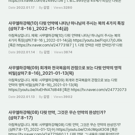
https://tv.naver.com/v/24992136 ] 1. B.C.995년경 45세가 되었던 다윗은
어떻게 되어서 하나님께...
Date
2022.01.17
By
갈렙
Views
3280
사무엘하강해(10) 다윗 언약에 나타난 하나님이 주시는 복의 4가지 특징
(삼하7:8~16 )_2022-01-14(금)
아침묵상입니다. 제목: 사무엘하강해(10) 다윗 언약에 나타난 하나님이 주시는 복의
4가지 특징(삼하7:8~16 )_2022-01-14(금) https://youtu.be/FlqVJ7j0J6k
[혹은 https://tv.naver.com/v/24773187 ] 1. 다윗 언약은 어떤 언약인가? 다윗
언약은 편무언약(片...
Date
2022.01.14
By
갈렙
Views
3874
사무엘하강해(09) 회개와 천국복음의 관점으로 보는 다윗 언약의 영적
비밀(삼하7:8~16)_2021-01-13(목)
아침묵상입니다. 제목: 사무엘하강해(09) 회개와 천국복음의 관점으로 보는 다윗
언약의 영적 비밀(삼하7:8~16)_2021-01-13(목)
https://youtu.be/AxEHN47d848 [혹은 https://tv.naver.com/v/24772073
] 1. 왜 다윗은 성전을 지을 수 없다고 했을까? 하나님께...
Date
2022.01.13
By
갈렙
Views
3902
사무엘하강해(08) 다윗 언약, 그것은 무슨 언약의 완성인가?
(삼하7:8~17)
아침묵상입니다. 제목: 사무엘하강해(08) 다윗 언약, 그것은 무슨 언약의 완성인가?
(삼하7:8~17)_2022-01-12(수) https://youtu.be/Ct4cWqoX3O8 [혹은
https://tv.naver.com/v/24771960 ] 1. 다윗 언약, 그 내용은 대체 무엇인가?