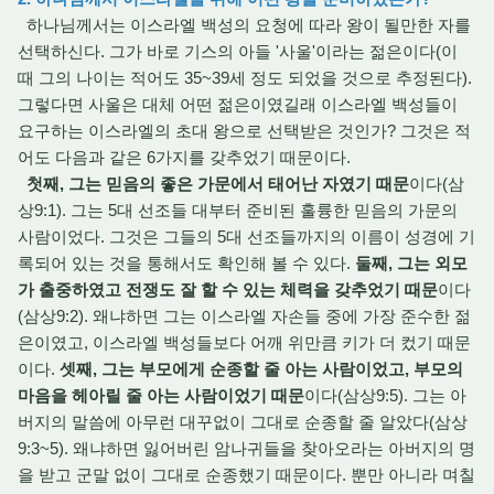
하나님께서는 이스라엘 백성의 요청에 따라 왕이 될만한 자를
선택하신다. 그가 바로 기스의 아들 '사울'이라는 젊은이다(이
때 그의 나이는 적어도 35~39세 정도 되었을 것으로 추정된다).
그렇다면 사울은 대체 어떤 젊은이였길래 이스라엘 백성들이
요구하는 이스라엘의 초대 왕으로 선택받은 것인가? 그것은 적
어도 다음과 같은 6가지를 갖추었기 때문이다.
첫째, 그는 믿음의 좋은 가문에서 태어난 자였기 때문
이다(삼
상9:1). 그는 5대 선조들 대부터 준비된 훌륭한 믿음의 가문의
사람이었다. 그것은 그들의 5대 선조들까지의 이름이 성경에 기
록되어 있는 것을 통해서도 확인해 볼 수 있다.
둘째, 그는 외모
가 출중하였고 전쟁도 잘 할 수 있는 체력을 갖추었기 때문
이다
(삼상9:2). 왜냐하면 그는 이스라엘 자손들 중에 가장 준수한 젊
은이였고, 이스라엘 백성들보다 어깨 위만큼 키가 더 컸기 때문
이다.
셋째, 그는 부모에게 순종할 줄 아는 사람이었고, 부모의
마음을 헤아릴 줄 아는 사람이었기 때문
이다(삼상9:5). 그는 아
버지의 말씀에 아무런 대꾸없이 그대로 순종할 줄 알았다(삼상
9:3~5). 왜냐하면 잃어버린 암나귀들을 찾아오라는 아버지의 명
을 받고 군말 없이 그대로 순종했기 때문이다. 뿐만 아니라 며칠