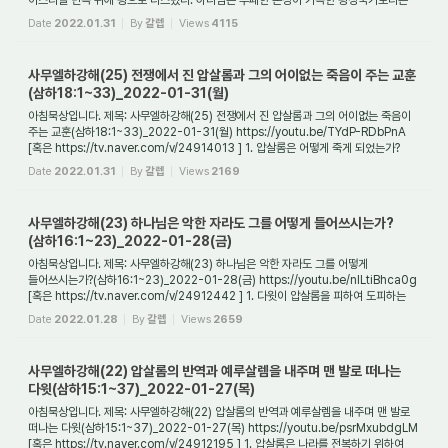
이스라엘 민족 위에 왕으로 다스렸다. 하나님은 부패한 본성이 가득한 왕정국가보다는
하...
Date
2022.01.31
By
갈렙
Views
4115
사무엘하강해(25) 전쟁에서 진 압살롬과 그의 어이없는 죽음이 주는 교훈
(삼하18:1~33)_2022-01-31(월)
아침묵상입니다. 제목: 사무엘하강해(25) 전쟁에서 진 압살롬과 그의 어이없는 죽음이
주는 교훈(삼하18:1~33)_2022-01-31(월) https://youtu.be/TYdP-RDbPnA
[혹은 https://tv.naver.com/v/24914013 ] 1. 압살롬은 어떻게 죽게 되었는가?
다윗의 셋째 아들로 ...
Date
2022.01.31
By
갈렙
Views
2169
사무엘하강해(23) 하나님은 악한 자라도 그를 어떻게 들어쓰시는가?
(삼하16:1~23)_2022-01-28(금)
아침묵상입니다. 제목: 사무엘하강해(23) 하나님은 악한 자라도 그를 어떻게
들어쓰시는가?(삼하16:1~23)_2022-01-28(금) https://youtu.be/nlLtiBhca0g
[혹은 https://tv.naver.com/v/24912442 ] 1. 다윗이 압살롬을 피하여 도피하는
과정에서 힘을 주었던 이...
Date
2022.01.28
By
갈렙
Views
2659
사무엘하강해(22) 압살롬의 반역과 예루살렘을 내주며 맨 발로 떠나는
다윗(삼하15:1~37)_2022-01-27(목)
아침묵상입니다. 제목: 사무엘하강해(22) 압살롬의 반역과 예루살렘을 내주며 맨 발로
떠나는 다윗(삼하15:1~37)_2022-01-27(목) https://youtu.be/psrMxubdgLM
[혹은 https://tv.naver.com/v/24912195 ] 1. 압살롬은 나라를 전복하기 위하여