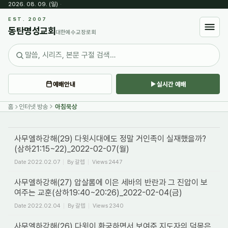
2026. 08. 09. (일)
·
Sketchbook5, 스케치북5
EST. 2007
동탄명성교회
대한예수교장로회
예배안내
실시간 예배
Sketchbook5, 스케치북5
홈
인터넷 방송
아침묵상
사무엘하강해(29) 다윗시대에도 정말 거인족이 실재했을까?
(삼하21:15~22)_2022-02-07(월)
Date
2022.02.07
By
갈렙
Views
2447
사무엘하강해(27) 압살롬에 이은 세바의 반란과 그 진압이 보
여주는 교훈(삼하19:40~20:26)_2022-02-04(금)
Date
2022.02.04
By
갈렙
Views
2340
사무엘하강해(26) 다윗이 환궁하면서 보여준 지도자의 덕목은