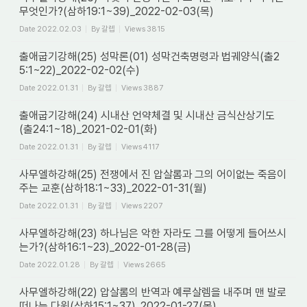
무엇인가?(삼하19:1~39)_2022-02-03(목)
Date
2022.02.03
By
갈렙
Views
3815
출애굽기강해(25) 성막론(01) 성막건축명령과 법궤양식(출2
5:1~22)_2022-02-02(수)
Date
2022.01.31
By
갈렙
Views
3887
출애굽기강해(24) 시내산 언약체결 및 시내산 금식산상기도
(출24:1~18)_2021-02-01(화)
Date
2022.01.31
By
갈렙
Views
4117
사무엘하강해(25) 전쟁에서 진 압살롬과 그의 어이없는 죽음이
주는 교훈(삼하18:1~33)_2022-01-31(월)
Date
2022.01.31
By
갈렙
Views
2207
사무엘하강해(23) 하나님은 악한 자라도 그를 어떻게 들어쓰시
는가?(삼하16:1~23)_2022-01-28(금)
Date
2022.01.28
By
갈렙
Views
2665
사무엘하강해(22) 압살롬의 반역과 예루살렘을 내주며 맨 발로
떠나는 다윗(삼하15:1~37)_2022-01-27(목)