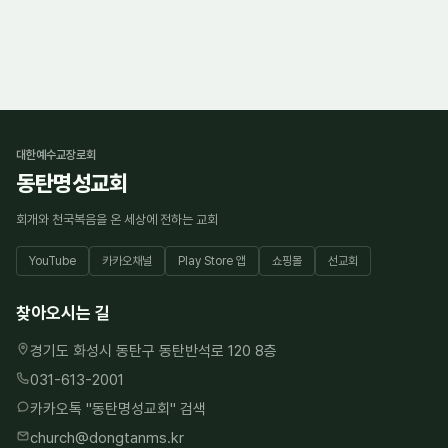
대한예수교장로회
동탄명성교회
회개와 천국복음을 온 세상에 전하는 교회
YouTube
카카오채널
Play Store 앱
쇼핑몰
선교회
찾아오시는 길
경기도 화성시 동탄구 동탄반석로 120 8층
031-613-2001
카카오톡 "
동탄명성교회
" 검색
church@dongtanms.kr