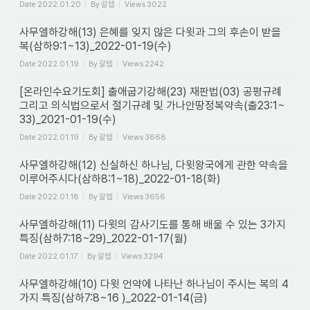
Date
2022.01.20
By
갈렙
Views
3022
사무엘하강해(13) 은혜를 잊지 않은 다윗과 그의 후손이 받을
복(삼하9:1~13)_2022-01-19(수)
Date
2022.01.19
By
갈렙
Views
2242
[온라인수요기도회] 출애굽기강해(23) 재판법(03) 공평규례
그리고 의식법으로서 절기규례 및 가나안땅정복약속(출23:1~
33)_2021-01-19(수)
Date
2022.01.19
By
갈렙
Views
3668
사무엘하강해(12) 신실하신 하나님, 다윗왕국에게 관한 약속을
이루어주시다(삼하8:1~18)_2022-01-18(화)
Date
2022.01.18
By
갈렙
Views
3656
사무엘하강해(11) 다윗의 감사기도를 통해 배울 수 있는 3가지
특징(삼하7:18~29)_2022-01-17(월)
Date
2022.01.17
By
갈렙
Views
3294
사무엘하강해(10) 다윗 언약에 나타난 하나님이 주시는 복의 4
가지 특징(삼하7:8~16 )_2022-01-14(금)