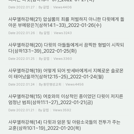
Date
2022.01.27
By
갈렙
Views
4406
사무엘하강해(21) 압살롬의 죄를 처벌하지 아니한 다윗에게 돌
아온 부메랑은?(삼하14:1~33)_2022-01-26(수)
Date
2022.01.26
By
갈렙
Views
3243
사무엘하강해(20) 다윗의 아들들에게서 끔찍한 형벌이 시작되
다(삼하13:1~39)_2022-01-25(화)
Date
2022.01.25
By
갈렙
Views
3360
사무엘하강해(19) 어떻게 되어 밧세바에게서 지혜로운 솔로몬
이 태어났을까?(삼하12:15~25)_2022-01-24(월)
Date
2022.01.24
By
동탄명성교회
Views
4456
사무엘하강해(15) 여호와의 이상적인 종이었던 다윗이 저지른
엄청난 범죄(삼하11:1~27)_2022-01-21(금)
Date
2022.01.21
By
갈렙
Views
3592
사무엘하강해(14) 다윗과 암몬 및 아람소국들의 전투가 주는
교훈(삼하10:1~19)_2022-01-20(목)