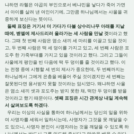
냐하면 라헬은 야곱의 부인으로서 베냐민을 낳다가 죽어 가면
서 아이를 살려 낸 여인이기에, 그만큼 하나님께서는 사울을 귀
중하게 보신다는 뜻이다.
둘째 표징은 거기서 더 가다가 다볼 상수리나무 아래를 지날
때에, 벧엘에 제사드리러 올라가는 세 사람을 만날 것
이라고 했
다. 그때 첫 번째 사람은 염소 새끼 세 마리를 이끌고 있을 것이
고, 두 번째 사람은 떡 세 덩이를 가지고 있고, 세 번째 사람은 포
도주 한 가죽부대를 가지고 있을 것이라고 했다. 그리고 그들이
사울에게 평안을 빈 다음에 떡 두 덩이를 줄 것이라고 했다. 이
는 전쟁 중에 시행할 세 번의 제사가 중요한데, 두 번째까지는
하나님께서 그에게 은총을 베풀어 주실 것이겠지만 세 번째는
잘못된다면 용서받지 못할 것이라는 암시였다. 왜냐하면 사울
은 염소 새끼 셋과 포도주는 받지 못한 채, 떡만 두 덩이를 받을
것이라고 했기 때문이다.
셋째 표징은 시간 관계상 내일 계속해
서 살펴보도록 하겠다
.
우리는 이상의 사실을 통하여 하나님께서는 당신의 일을 위하
여 사명자를 세워서 일하시는데, 사명자가 그것을 못 깨달을 수
도 있으니, 사명자 본인이 사명자라는 것을 깨달을 수 있도록 하
나님께서는 반드시 그를 인도해 주신다고 말씀을 배울 수 있다.