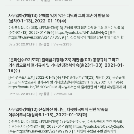
Date
2022.01.20
By
갈렙
Views
3019
사무엘하강해(13) 은혜를 잊지 않은 다윗과 그의 후손이 받을 복
(삼하9:1~13)_2022-01-19(수)
아침묵상입니다. 제목: 사무엘하강해(13) 은혜를 잊지 않은 다윗과 그의 후손이 받을 복
(삼하9:1~13)_2022-01-19(수) https://youtu.be/NH1doMlANyQ [혹은
https://tv.naver.com/v/24773559 ] 1. 신정 왕국의 기틀을 잡은 후에 다윗이 한
일은 무엇인가? 신정 ...
Date
2022.01.19
By
갈렙
Views
2235
[온라인수요기도회] 출애굽기강해(23) 재판법(03) 공평규례 그리고
의식법으로서 절기규례 및 가나안땅정복약속(출23:1~33)_2021-01-
19(수)
[온라인수요기도회] 2022-01-19(수) 제목: 출애굽기강해(23) 재판법(03) 공평규례
그리고 의식법으로서 절기규례 및 가나안땅정복약속(출23:1~33)_2021-01-19(수)
https://youtu.be/15sKXxeFluM 하나님께서는 왜 출애굽한 이스라엘 백성들에게 왜
진실만을 말...
Date
2022.01.19
By
갈렙
Views
3654
사무엘하강해(12) 신실하신 하나님, 다윗왕국에게 관한 약속을
이루어주시다(삼하8:1~18)_2022-01-18(화)
아침묵상입니다. 제목: 사무엘하강해(12) 신실하신 하나님, 다윗왕국에게 관한 약속을
이루어주시다(삼하8:1~18)_2022-01-18(화) https://youtu.be/5OEkDy2spKc
[혹은 https://tv.naver.com/v/24992196 ] 1. 다윗이 수많은 주변 민족과의