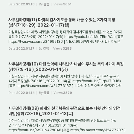
전쟁에서 승리할 수 ...
Date
2022.01.18
By
갈렙
Views
3651
사무엘하강해(11) 다윗의 감사기도를 통해 배울 수 있는 3가지 특징
(삼하7:18~29)_2022-01-17(월)
아침묵상입니다. 제목: 사무엘하강해(11) 다윗의 감사기도를 통해 배울 수 있는 3가지
특징(삼하7:18~29)_2022-01-17(월) https://youtu.be/IsMdZRtmWJo [혹은
https://tv.naver.com/v/24992136 ] 1. B.C.995년경 45세가 되었던 다윗은
어떻게 되어서 하나님께...
Date
2022.01.17
By
갈렙
Views
3288
사무엘하강해(10) 다윗 언약에 나타난 하나님이 주시는 복의 4가지 특징
(삼하7:8~16 )_2022-01-14(금)
아침묵상입니다. 제목: 사무엘하강해(10) 다윗 언약에 나타난 하나님이 주시는 복의
4가지 특징(삼하7:8~16 )_2022-01-14(금) https://youtu.be/FlqVJ7j0J6k
[혹은 https://tv.naver.com/v/24773187 ] 1. 다윗 언약은 어떤 언약인가? 다윗
언약은 편무언약(片...
Date
2022.01.14
By
갈렙
Views
3879
사무엘하강해(09) 회개와 천국복음의 관점으로 보는 다윗 언약의 영적
비밀(삼하7:8~16)_2021-01-13(목)
아침묵상입니다. 제목: 사무엘하강해(09) 회개와 천국복음의 관점으로 보는 다윗
언약의 영적 비밀(삼하7:8~16)_2021-01-13(목)
https://youtu.be/AxEHN47d848 [혹은 https://tv.naver.com/v/24772073