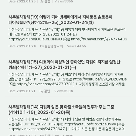
Date
2022.01.25
By
갈렙
Views
3355
사무엘하강해(19) 어떻게 되어 밧세바에게서 지혜로운 솔로몬이
태어났을까?(삼하12:15~25)_2022-01-24(월)
아침묵상입니다. 제목: 사무엘하강해(19) 어떻게 되어 밧세바에게서 지혜로운 솔로몬이
태어났을까?(삼하12:15~25)_2022-01-24(월)
https://youtu.be/UCRKoD3Ni9U [혹은 https://tv.naver.com/v/24774436
] 1. 다윗이 밧세바와의 불륜을 통해서 태어난 아이와 ...
Date
2022.01.24
By
동탄명성교회
Views
4455
사무엘하강해(15) 여호와의 이상적인 종이었던 다윗이 저지른 엄청난
범죄(삼하11:1~27)_2022-01-21(금)
아침묵상입니다. 제목: 사무엘하강해(15) 여호와의 이상적인 종이었던 다윗이 저지른
엄청난 범죄(삼하11:1~27)_2022-01-21(금) https://youtu.be/QvK_VD2UWDs
[혹은 https://tv.naver.com/v/24773781 ] 1. 다윗의 평생에 있었던 가장 어두운
사건이자 그의 인...
Date
2022.01.21
By
갈렙
Views
3586
사무엘하강해(14) 다윗과 암몬 및 아람소국들의 전투가 주는 교훈
(삼하10:1~19)_2022-01-20(목)
아침묵상입니다. 제목: 사무엘하강해(14) 다윗과 암몬 및 아람소국들의 전투가 주는
교훈(삼하10:1~19)_2022-01-20(목) https://youtu.be/5btkdZeBMVA [혹은
https://tv.naver.com/v/24773647 ] 1. 다윗이 치른 전쟁 가운데 암몬 자손과의
전쟁은 왜 중요한가?...