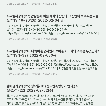
기록에 따르면 거인족...
Date
2022.02.07
By
갈렙
Views
2447
사무엘하강해(27) 압살롬에 이은 세바의 반란과 그 진압이 보여주는 교훈
(삼하19:40~20:26)_2022-02-04(금)
아침묵상입니다. 제목: 사무엘하강해(27) 압살롬에 이은 세바의 반란과 그 진압이
보여주는 교훈(삼하19:40~20:26)_2022-02-04(금)
https://youtu.be/lbdho4wx7ZA [혹은 https://tv.naver.com/v/24942452 ]
1. 다윗이 환궁할 때에 마중 나온 사람들은 어떤 사...
Date
2022.02.04
By
갈렙
Views
2339
사무엘하강해(26) 다윗이 환궁하면서 보여준 지도자의 덕목은 무엇인가?
(삼하19:1~39)_2022-02-03(목)
아침묵상입니다. 제목: 사무엘하강해(26) 다윗이 환궁하면서 보여준 지도자의 덕목은
무엇인가?(삼하19:1~39)_2022-02-03(목) https://youtu.be/-yHnWzbTLOo
[혹은 https://tv.naver.com/v/24914340 ] 1. 압살롬이 죽은 것을 두고 슬퍼하는
다윗에게 항의한 요...
Date
2022.02.03
By
갈렙
Views
3812
출애굽기강해(25) 성막론(01) 성막건축명령과 법궤양식
(출25:1~22)_2022-02-02(수)
하나님께서는 공의의 하나님이시다. 하지만 동시에 자비의 하나님이기도 하시다. 온
우주의 질서가 바로 서기 위해서는 하나님의 엄정하고도 공정한 심판이 필요하다.
하지만 심판의 잣대만을 우리에게 들이댄다면 아담의 타락이후에 주님의 심판대를