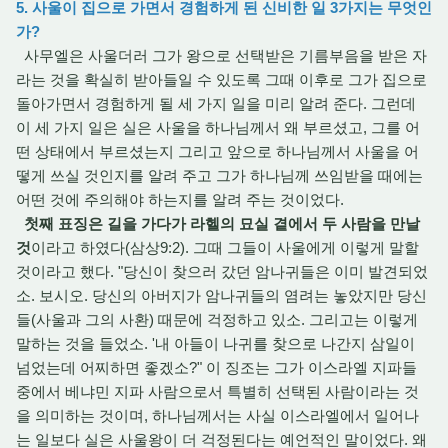
5. 사울이 집으로 가면서 경험하게 된 신비한 일 3가지는 무엇인
가?
사무엘은 사울더러 그가 왕으로 선택받은 기름부음을 받은 자
라는 것을 확실히 받아들일 수 있도록 그때 이후로 그가 집으로
돌아가면서 경험하게 될 세 가지 일을 미리 알려 준다. 그런데
이 세 가지 일은 실은 사울을 하나님께서 왜 부르셨고, 그를 어
떤 상태에서 부르셨는지 그리고 앞으로 하나님께서 사울을 어
떻게 쓰실 것인지를 알려 주고 그가 하나님께 쓰임받을 때에는
어떤 것에 주의해야 하는지를 알려 주는 것이었다.
첫째 표징은 길을 가다가 라헬의 묘실 곁에서 두 사람을 만날
것
이라고 하였다(삼상9:2). 그때 그들이 사울에게 이렇게 말할
것이라고 했다. "당신이 찾으러 갔던 암나귀들은 이미 발견되었
소. 보시오. 당신의 아버지가 암나귀들의 염려는 놓았지만 당신
들(사울과 그의 사환) 때문에 걱정하고 있소. 그리고는 이렇게
말하는 것을 들었소. '내 아들이 나귀를 찾으로 나간지 삼일이
넘었는데 어찌하면 좋겠소?" 이 징조는 그가 이스라엘 지파들
중에서 베냐민 지파 사람으로서 특별히 선택된 사람이라는 것
을 의미하는 것이며, 하나님께서는 사실 이스라엘에서 일어나
는 일보다 실은 사울왕이 더 걱정된다는 예언적인 말이었다. 왜