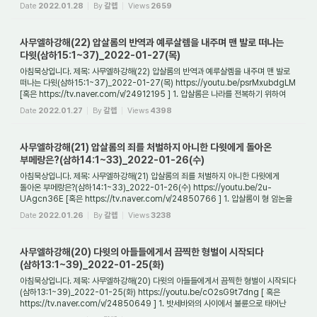
과정에서 힘을 주었던 이...
Date
2022.01.28
By
갈렙
Views
2659
사무엘하강해(22) 압살롬의 반역과 예루살렘을 내주며 맨 발로 떠나는
다윗(삼하15:1~37)_2022-01-27(목)
아침묵상입니다. 제목: 사무엘하강해(22) 압살롬의 반역과 예루살렘을 내주며 맨 발로
떠나는 다윗(삼하15:1~37)_2022-01-27(목) https://youtu.be/psrMxubdgLM
[혹은 https://tv.naver.com/v/24912195 ] 1. 압살롬은 나라를 전복하기 위하여
어떻게 자신의 힘...
Date
2022.01.27
By
갈렙
Views
4398
사무엘하강해(21) 압살롬의 죄를 처벌하지 아니한 다윗에게 돌아온
부메랑은?(삼하14:1~33)_2022-01-26(수)
아침묵상입니다. 제목: 사무엘하강해(21) 압살롬의 죄를 처벌하지 아니한 다윗에게
돌아온 부메랑은?(삼하14:1~33)_2022-01-26(수) https://youtu.be/2u-
UAgcn36E [혹은 https://tv.naver.com/v/24850766 ] 1. 압살롬이 형 암논을
죽이고 3년이 흐른 뒤에 왕궁...
Date
2022.01.26
By
갈렙
Views
3238
사무엘하강해(20) 다윗의 아들들에게서 끔찍한 형벌이 시작되다
(삼하13:1~39)_2022-01-25(화)
아침묵상입니다. 제목: 사무엘하강해(20) 다윗의 아들들에게서 끔찍한 형벌이 시작되다
(삼하13:1~39)_2022-01-25(화) https://youtu.be/cO2sG9t7dng [ 혹은
https://tv.naver.com/v/24850649 ] 1. 밧세바와의 사이에서 불륜으로 태어난
아기가 죽은 후에 다윗...