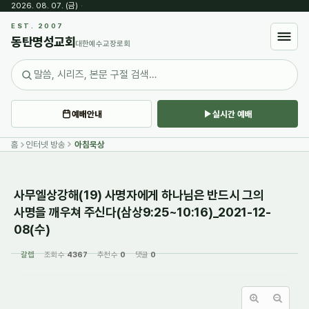
2026. 08. 07. (금)
·
Sketchbook5, 스케치북5
EST. 2007
동탄명성교회
대한예수교장로회
예배안내
실시간 예배
Sketchbook5, 스케치북5
홈
인터넷 방송
아침묵상
사무엘상강해(19) 사명자에게 하나님은 반드시 그의
사명을 깨우쳐 주신다(삼상9:25~10:16)_2021-12-
08(수)
갈렙
조회 수
4367
추천 수
0
댓글
0