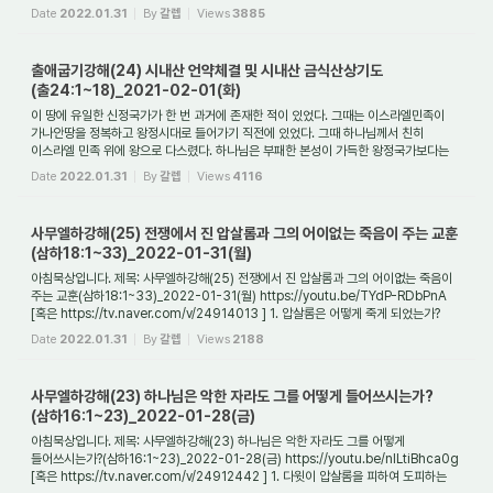
통과할 ...
Date
2022.01.31
By
갈렙
Views
3885
출애굽기강해(24) 시내산 언약체결 및 시내산 금식산상기도
(출24:1~18)_2021-02-01(화)
이 땅에 유일한 신정국가가 한 번 과거에 존재한 적이 있었다. 그때는 이스라엘민족이
가나안땅을 정복하고 왕정시대로 들어가기 직전에 있었다. 그때 하나님께서 친히
이스라엘 민족 위에 왕으로 다스렸다. 하나님은 부패한 본성이 가득한 왕정국가보다는
하...
Date
2022.01.31
By
갈렙
Views
4116
사무엘하강해(25) 전쟁에서 진 압살롬과 그의 어이없는 죽음이 주는 교훈
(삼하18:1~33)_2022-01-31(월)
아침묵상입니다. 제목: 사무엘하강해(25) 전쟁에서 진 압살롬과 그의 어이없는 죽음이
주는 교훈(삼하18:1~33)_2022-01-31(월) https://youtu.be/TYdP-RDbPnA
[혹은 https://tv.naver.com/v/24914013 ] 1. 압살롬은 어떻게 죽게 되었는가?
다윗의 셋째 아들로 ...
Date
2022.01.31
By
갈렙
Views
2188
사무엘하강해(23) 하나님은 악한 자라도 그를 어떻게 들어쓰시는가?
(삼하16:1~23)_2022-01-28(금)
아침묵상입니다. 제목: 사무엘하강해(23) 하나님은 악한 자라도 그를 어떻게
들어쓰시는가?(삼하16:1~23)_2022-01-28(금) https://youtu.be/nlLtiBhca0g
[혹은 https://tv.naver.com/v/24912442 ] 1. 다윗이 압살롬을 피하여 도피하는