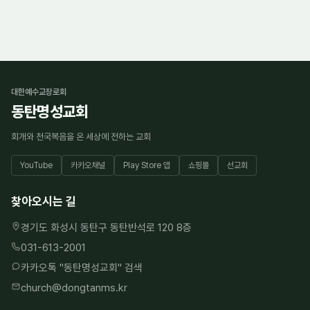
대한예수교장로회
동탄명성교회
회개와 천국복음을 온 세상에 전하는 교회
YouTube
카카오채널
Play Store 앱
쇼핑몰
선교회
찾아오시는 길
경기도 화성시 동탄구 동탄반석로 120 8층
031-613-2001
카카오톡 "
동탄명성교회
" 검색
church@dongtanms.kr