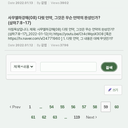
] 1. 왜 다윗은 성전을 지을 수 없다고 했을까? 하나님께...
Date
2022.01.13
By
갈렙
Views
3902
사무엘하강해(08) 다윗 언약, 그것은 무슨 언약의 완성인가?
(삼하7:8~17)
아침묵상입니다. 제목: 사무엘하강해(08) 다윗 언약, 그것은 무슨 언약의 완성인가?
(삼하7:8~17)_2022-01-12(수) https://youtu.be/Ct4cWqoX3O8 [혹은
https://tv.naver.com/v/24771960 ] 1. 다윗 언약, 그 내용은 대체 무엇인가?
하나님께서 다윗과 맺은 언약...
Date
2022.01.12
By
갈렙
Views
3796
검색
쓰기
Prev
1
...
54
55
56
57
58
59
60
61
62
63
...
119
Next