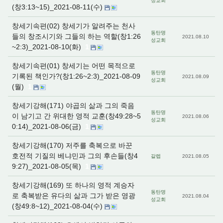
성교회
(창3:13~15)_2021-08-11(수)
창세기속편(02) 창세기가 알려주는 천사
동탄명
들의 창조시기와 그들의 하는 역할(창1:26
2021.08.10
성교회
~2:3)_2021-08-10(화)
1
창세기속편(01) 창세기는 어떤 목적으로
동탄명
기록된 책인가?(창1:26~2:3)_2021-08-09
2021.08.09
성교회
(월)
1
창세기강해(171) 야곱의 삶과 그의 죽음
동탄명
이 남기고 간 위대한 영적 교훈(창49:28~5
2021.08.06
성교회
0:14)_2021-08-06(금)
1
창세기강해(170) 저주를 축복으로 바꾼
호전적 기질의 베냐민과 그의 후손들(창4
갈렙
2021.08.05
9:27)_2021-08-05(목)
1
창세기강해(169) 또 하나의 영적 계승자
동탄명
로 축복받은 유다의 삶과 그가 받은 영광
2021.08.04
성교회
(창49:8~12)_2021-08-04(수)