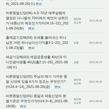
4)_2021-08-25(수)
바른종말신앙(06) A.D.70년 예루살렘의
멸망은 다니엘의 70이레의 예언의 성취인
동탄명
2021.08.24
가 대환난의 예표인가?(마24:15~22)_202
성교회
1-08-24(화)
1
출애굽기강해(04) 모세를 불러내신 하나
님은 어떤 하나님이신가?(출3:1~22)_202
갈렙
2021.08.23
1-08-23(월)
1
애굽기강해(03) 애굽궁중생활 40년과 미
디안광야생활 40년(출2:11~25)_2021-08
갈렙
2021.08.23
-18(수)
바른종말신앙(02) 주님의 때가 가까운 종
동탄명
말 시대에 있을 6가지 징조는 무엇인가?
2021.08.20
성교회
(마24:4~14)_2021-08-20(금)
1
바른종말신앙(01) 종말과 재림신앙의 분
동탄명
별기준은 무엇인가?(마24:3~4)_2021-08-
2021.08.19
성교회
19(목)
1