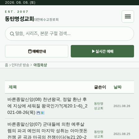
2026. 08. 08. (토)
·
Sketchbook5, 스케치북5
EST. 2007
동탄명성교회
대한예수교장로회
예배안내
실시간 예배
Sketchbook5, 스케치북5
홈
인터넷 방송
아침묵상
제목
글쓴이
날짜
바른종말신앙(08) 천년왕국, 정말 환난 후
동탄명
에 지상에 세워질 왕국인가?(계20:1~6)_2
2021.08.26
성교회
021-08-26(목)
바른종말신앙(07) 군대들에 의한 예루살
렘의 파괴 예언의 마지막 성취는 아마겟돈
동탄명
2021.08.25
전쟁 곧 곡과 마곡의 전쟁이다(눅21:20~2
성교회