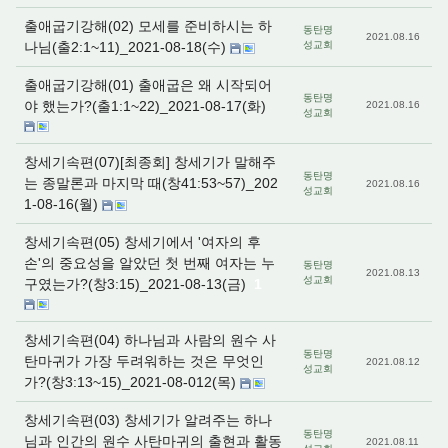
출애굽기강해(02) 모세를 준비하시는 하
동탄명
2021.08.16
나님(출2:1~11)_2021-08-18(수)
성교회
출애굽기강해(01) 출애굽은 왜 시작되어
동탄명
야 했는가?(출1:1~22)_2021-08-17(화)
2021.08.16
성교회
창세기속편(07)[최종회] 창세기가 말해주
동탄명
는 종말론과 마지막 때(창41:53~57)_202
2021.08.16
성교회
1-08-16(월)
창세기속편(05) 창세기에서 '여자의 후
손'의 중요성을 알았던 첫 번째 여자는 누
동탄명
2021.08.13
성교회
구였는가?(창3:15)_2021-08-13(금)
1
창세기속편(04) 하나님과 사람의 원수 사
동탄명
탄마귀가 가장 두려워하는 것은 무엇인
2021.08.12
성교회
가?(창3:13~15)_2021-08-012(목)
창세기속편(03) 창세기가 알려주는 하나
동탄명
님과 인간의 원수 사탄마귀의 출현과 활동
2021.08.11