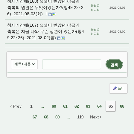
창세기강해(168) 요셉이 받았던 야곱의
동탄명
축복의 원인은 무엇이었는가?(창49:22~2
2021.08.03
성교회
6)_2021-08-03(화)
1
창세기강해(167) 요셉이 받았던 야곱의
동탄명
축복은 지금 나와 무슨 상관이 있는가(창4
2021.08.02
성교회
9:22~26)_2021-08-02(월)
검색
쓰기
Prev
1
...
60
61
62
63
64
65
66
67
68
69
...
119
Next