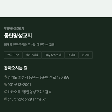
대한예수교장로회
동탄명성교회
회개와 천국복음을 온 세상에 전하는 교회
YouTube
카카오채널
Play Store 앱
쇼핑몰
선교회
찾아오시는 길
경기도 화성시 동탄구 동탄반석로 120 8층
031-613-2001
카카오톡 "
동탄명성교회
" 검색
church@dongtanms.kr