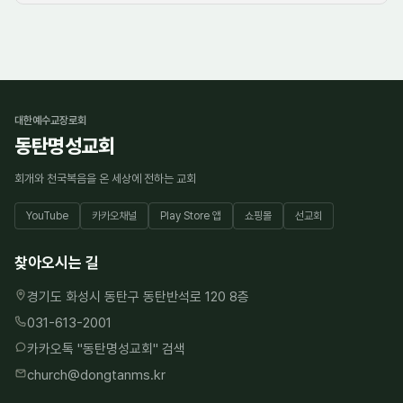
3. 개인정보의 처리 및 보유 기간
대한예수교장로회
동탄명성교회
①
<동탄명성교회>('동탄명성교회')
은(는) 법령에 따른 개
인정보 보유·이용기간 또는 정보주체로부터 개인정보를 수
회개와 천국복음을 온 세상에 전하는 교회
집시에 동의 받은 개인정보 보유,이용기간 내에서 개인정보
를 처리,보유합니다.
YouTube
카카오채널
Play Store 앱
쇼핑몰
선교회
② 각각의 개인정보 처리 및 보유 기간은 다음과 같습니다.
찾아오시는 길
1.<홈페이지 회원가입 및 관리>
경기도 화성시 동탄구 동탄반석로 120 8층
<홈페이지 회원가입 및 관리>와 관련한 개인정보는 수집.
031-613-2001
이용에 관한 동의일로부터<3년>까지 위 이용목적을 위하
카카오톡 "
동탄명성교회
" 검색
여 보유.이용됩니다.
church@dongtanms.kr
-보유근거 : 동탄명성교회 홈페이지 이용자 파악
-관련법령 : 신용정보의 수집/처리 및 이용 등에 관한 기록 :