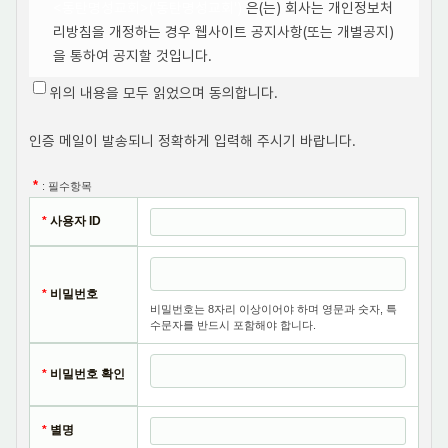
<동탄명성교회>('동탄명성교회')
은(는) 회사는 개인정보처
리방침을 개정하는 경우 웹사이트 공지사항(또는 개별공지)
을 통하여 공지할 것입니다.
위의 내용을 모두 읽었으며 동의합니다.
○ 본 방침은부터
2008
년
1
월
1
일부터 시행됩니다.
인증 메일이 발송되니 정확하게 입력해 주시기 바랍니다.
1. 개인정보의 처리 목적
<동탄명성교회>
*
: 필수항목
('http://dongtanms.kr'이하 '동탄명성교회')
은(는) 개
인정보를 다음의 목적을 위해 처리합니다. 처리한 개인정보
*
사용자 ID
는 다음의 목적이외의 용도로는 사용되지 않으며 이용 목적
이 변경될 시에는 사전동의를 구할 예정입니다.
*
비밀번호
가. 홈페이지 회원가입 및 관리
비밀번호는 8자리 이상이어야 하며 영문과 숫자, 특
수문자를 반드시 포함해야 합니다.
회원 가입의사 확인, 회원제 서비스 제공에 따른 본인 식별·
인증, 회원자격 유지·관리, 제한적 본인확인제 시행에 따른
*
비밀번호 확인
본인확인, 서비스 부정이용 방지 등을 목적으로 개인정보를
처리합니다.
*
별명