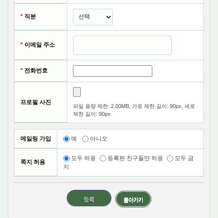
*
직분
나. 재화 또는 서비스 제공
서비스 제공, 콘텐츠 제공, 맞춤 서비스 제공 등을 목적으로
*
이메일 주소
개인정보를 처리합니다.
*
전화번호
프로필 사진
파일 용량 제한: 2.00MB, 가로 제한 길이: 90px, 세로
2. 개인정보 파일 현황
제한 길이: 90px
1. 개인정보 파일명 : 동탄명성교회
메일링 가입
예
아니오
- 개인정보 항목 : 이메일, 비밀번호, 로그인ID, 생년월일,
이름, 직책, 서비스 이용 기록, 접속 로그, 접속 IP 정보
모두 허용
등록된 친구들만 허용
모두 금
쪽지 허용
- 수집방법 : 홈페이지
지
- 보유근거 : 동탄명성교회 홈페이지 이용자 파악
- 보유기간 : 3년
돌아가기
- 관련법령 : 신용정보의 수집/처리 및 이용 등에 관한 기록
: 3년