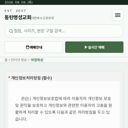
2026. 08. 06. (목)
·
EST. 2007
동탄명성교회
대한예수교장로회
예배안내
실시간 예배
홈
인터넷 방송
아침묵상
*
개인정보처리방침 (필수)
<동탄명성교회>('http://dongtanms.kr'이하 '동탄명성교
회')
은(는) 개인정보보호법에 따라 이용자의 개인정보 보호
및 권익을 보호하고 개인정보와 관련한 이용자의 고충을 원
활하게 처리할 수 있도록 다음과 같은 처리방침을 두고 있
습니다.