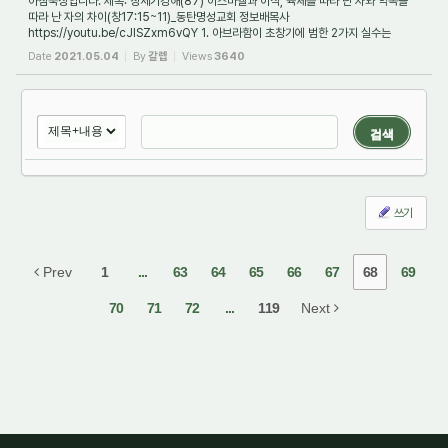
아침묵상입니다. 제목: 창세기강해(87) 이스마엘과 이삭, 육체를 따라 난 자와 약속을
따라 난 자의 차이(창17:15~11)_동탄명성교회 정보배목사
https://youtu.be/cJISZxm6vQY 1. 아브라함이 초창기에 범한 2가지 실수는
무엇이었나요? 아브라함은 처음 부름받...
Date
2021.05.04
By
갈렙
Views
3640
검색
쓰기
Prev
1
...
63
64
65
66
67
68
69
70
71
72
...
119
Next