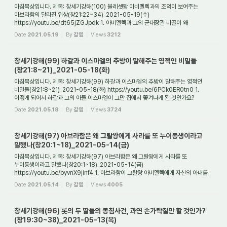
아침묵상입니다. 제목: 창세기강해(100) 블레셋왕 아비멜렉과의 조약이 보여주는
아브라함의 달라진 위상(창21:22~34)_2021-05-19(수)
https://youtu.be/dt65jZGJpdk 1. 아비멜렉과 그의 군대장관 비골이 왜
아브라함을 찾아왔나요? 오늘은 우리에게 잘 알려진...
Date
2021.05.19
By
갈렙
Views
3212
창세기강해(99) 하갈과 이스마엘의 추방이 말해주는 영적인 비밀들
(창21:8~21)_2021-05-18(화)
아침묵상입니다. 제목: 창세기강해(99) 하갈과 이스마엘의 추방이 말해주는 영적인
비밀들(창21:8~21)_2021-05-18(화) https://youtu.be/6PCk0ER0tn0 1.
어떻게 되어서 하갈과 그의 아들 이스마엘이 그만 집에서 쫓겨나게 된 것인가요?
애굽여인 하갈은 여주인...
Date
2021.05.18
By
갈렙
Views
3724
창세기강해(97) 아브라함은 왜 그랄왕에게 사라를 또 누이동생이라고
말했나(창20:1~18)_2021-05-14(금)
아침묵상입니다. 제목: 창세기강해(97) 아브라함은 왜 그랄왕에게 사라를 또
누이동생이라고 말했나(창20:1~18)_2021-05-14(금)
https://youtu.be/byvnX9jinf4 1. 아브라함이 그랄왕 아비멜렉에게 자신의 아내를
누이동생이라고 한 때는 언제였나요? 아브라함...
Date
2021.05.14
By
갈렙
Views
4005
창세기강해(96) 롯의 두 딸들의 동침사건, 과연 손가락질만 할 것인가?
(창19:30~38)_2021-05-13(목)