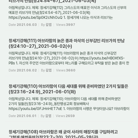
리브가의 만남(창24:54~67)_2021-06-03(목)
아침묵상입니다. 제목: 창세기강해(112) 그리스도의 예표인 이삭과 그리스도의 신부의
예표인 리브가의 만남(창24:54~67)_2021-06-03(목)
https://youtu.be/Sp0K2cNhOuQ 1. 창세기에 나오는 이삭과 리브가는
예표론적으로 누구를 가리키는가요? 창세기에 나오...
Date
2021.06.03
By
갈렙
Views
3997
창세기강해(111) 아브라함의 늙은 종과 이삭의 신부감인 리브가의 만남
(창24:10~27)_2021-06-02(수)
아침묵상입니다. 제목: 창세기강해(111) 아브라함의 늙은 종과 이삭의 신부감인
리브가의 만남(창24:10~27)_2021-06-02(수) https://youtu.be/HBOKfXS-
PBs 1. 자신의 주인인 아브라함으로부터 며느리를 구해오라고 부탁을 받은 늙은 종이 한
일은 무엇인가요? ...
Date
2021.06.02
By
갈렙
Views
3660
창세기강해(110) 아브라함이 다음 세대를 위해 준비하였던 2가지 일들은
(창23:16~24:9)_2021-06-01(화)
아침묵상입니다. 제목: 창세기강해(110) 아브라함이 다음 세대를 위해 준비하였던
2가지 일들은(창23:16~24:9)_동탄명성교회 정보배목사
https://youtu.be/GFJHnHET7oE 1. 아브라함의 사명은 무엇이었나요? 아브라함이
이 땅에 보내어진 사명은 대체 무엇일까...
Date
2021.06.01
By
갈렙
Views
2659
창세기강해(108) 아브라함은 왜 굳이 사라의 매장지를 구입하려고
그렇게 애썼을까?(창23:7~20)_2021-05-28(금)