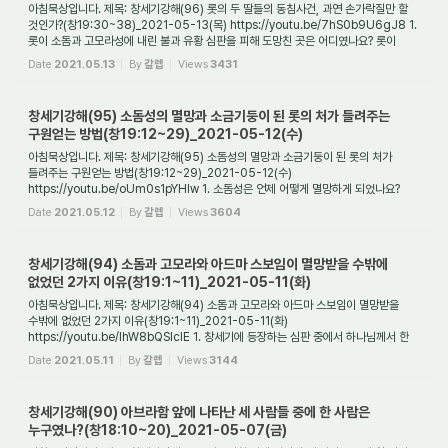
아침묵상입니다. 제목: 창세기강해(96) 롯의 두 딸들의 동침사건, 과연 손가락질만 할
것인가?(창19:30~38)_2021-05-13(목) https://youtu.be/7hS0b9U6gJ8 1.
롯이 소돔과 고모라성에 내린 불과 유황 심판을 피해 도망친 곳은 어디였나요? 롯이
불심판을 피해 ...
Date
2021.05.13
By
갈렙
Views
3431
창세기강해(95) 소돔성의 멸망과 소금기둥이 된 롯의 처가 들려주는
구원얻는 방법(창19:12~29)_2021-05-12(수)
아침묵상입니다. 제목: 창세기강해(95) 소돔성의 멸망과 소금기둥이 된 롯의 처가
들려주는 구원얻는 방법(창19:12~29)_2021-05-12(수)
https://youtu.be/oUm0s1pYHIw 1. 소돔성은 언제 어떻게 멸망하게 되었나요?
소돔성은 주변의 4개의 도시들(고모라, 아드...
Date
2021.05.12
By
갈렙
Views
3604
창세기강해(94) 소돔과 고모라와 아드마 스보임이 멸망받을 수밖에
없었던 2가지 이유(창19:1~11)_2021-05-11(화)
아침묵상입니다. 제목: 창세기강해(94) 소돔과 고모라와 아드마 스보임이 멸망받을
수밖에 없었던 2가지 이유(창19:1~11)_2021-05-11(화)
https://youtu.be/IhW8bQSIclE 1. 창세기에 등장하는 심판 중에서 하나님께서 한
가족을 제외하고 죄를 범한 모든 사람...
Date
2021.05.11
By
갈렙
Views
3144
창세기강해(90) 아브라함 앞에 나타난 세 사람들 중에 한 사람은
누구였나?(창18:10~20)_2021-05-07(금)