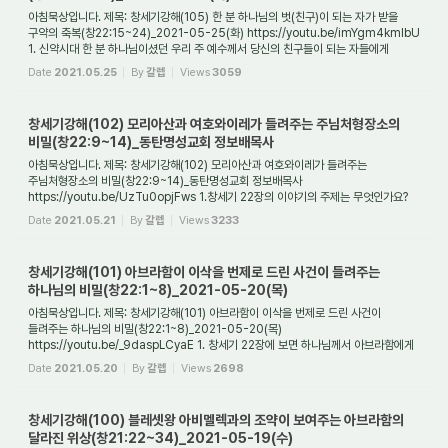
아침묵상입니다. 제목: 창세기강해(105) 한 분 하나님의 벗(친구)이 되는 자가 받을
구약의 축복(창22:15~24)_2021-05-25(화) https://youtu.be/imYgm4kmIbU
1. 신약시대 한 분 하나님이셨던 우리 주 예수께서 당신의 친구들이 되는 자들에게
약속한 축복은 무...
Date
2021.05.25
By
갈렙
Views
3059
창세기강해(102) 모리아산과 여호와이레가 들려주는 주님처형장소의
비밀(창22:9~14)_동탄명성교회 정보배목사
아침묵상입니다. 제목: 창세기강해(102) 모리아산과 여호와이레가 들려주는
주님처형장소의 비밀(창22:9~14)_동탄명성교회 정보배목사
https://youtu.be/UzTu0opjFws 1.창세기 22장의 이야기의 주제는 무엇인가요?
일반적으로 창세기 22장의 주제는 "아브라함...
Date
2021.05.21
By
갈렙
Views
3233
창세기강해(101) 아브라함이 이삭을 번제로 드린 사건이 들려주는
하나님의 비밀(창22:1~8)_2021-05-20(목)
아침묵상입니다. 제목: 창세기강해(101) 아브라함이 이삭을 번제로 드린 사건이
들려주는 하나님의 비밀(창22:1~8)_2021-05-20(목)
https://youtu.be/_9daspLCyaE 1. 창세기 22장에 보면 하나님께서 아브라함에게
어떤 일을 하라고 명령하셨나요? 아브라함과 ...
Date
2021.05.20
By
갈렙
Views
2698
창세기강해(100) 블레셋왕 아비멜렉과의 조약이 보여주는 아브라함의
달라진 위상(창21:22~34)_2021-05-19(수)