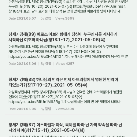
아침묵상입니다. 제목: 창세기강해(90) 아브라함 앞에 나타난 세 사람들 중에 한 사람은
누구였나?(창18:10~20)_2021-05-07(금) https://youtu.be/T7P-lAIeTms 1.
창 18장에 보면, 날이 뜨거울 때에 장막 문 앞에 앉아있던 아브라함 앞에 나타난 세
사람들은 ...
Date
2021.05.07
By
갈렙
Views
3609
창세기강해(89) 비로소 아브라함에게 당신이 누구인지를 계시하기
시작하신 여호와 하나님(창18:1~17)_2021-05-06(목)
아침묵상입니다. 제목: 창세기강해(89) 비로소 아브라함에게 당신이 누구인지를
계시하기 시작하신 여호와 하나님(창18:1~17)_2021-05-06(목)
https://youtu.be/ATGoXF4AK10 1. 하나님께서는 언제 아브라함에게 당신이 한 분
하나님이라는 것을 계시하기 시작...
Date
2021.05.06
By
갈렙
Views
4257
창세기강해(88) 하나님의 언약은 언제 아브라함에게 영원한 언약이
되었는가?(창17:19~27)_2021-05-05(수)
아침묵상입니다. 제목: 창세기강해(88) 하나님의 언약은 언제 아브라함에게 영원한
언약이 되었는가?(창17:19~27)_2021-05-05(수)
https://youtu.be/B1fUn1M63Rg 1. 하나님께서는 여러 번 아브라함에 나타나
말씀하셨는데, 언제 처음으로 영원한 언약에 대해 ...
Date
2021.05.05
By
갈렙
Views
3309
창세기강해(87) 이스마엘과 이삭, 육체를 따라 난 자와 약속을 따라 난
자의 차이(창17:15~11)_2021-05-04(화)