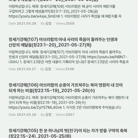
아침묵상입니다. 제목: 창세기강해(108) 아브라함은 왜 굳이 사라의 매장지를
구입하려고 그렇게 애썼을까?(창23:7~20)_2021-05-28(금)
https://youtu.be/a4xje_SmEh8 1. 아브라함은 사라가 죽었을 때 매장지를 꼭
구입해야 할 이유가 있었나요? 아브라함은 자...
Date
2021.05.28
By
갈렙
Views
2558
창세기강해(107) 아브라함의 아내 사라의 죽음이 들려주는 인생과
신앙의 깨달음(창23:1~20)_2021-05-27(목)
아침묵상입니다. 제목: 창세기강해(107) 아브라함의 아내 사라의 죽음이 들려주는
인생과 신앙의 깨달음(창23:1~20)_2021-05-27(목) https://youtu.be/NBN7-
i3iihU 1. 창세기 23장은 어떤 내용이 기록되어 있나요? 창세기 23장은 사라의 죽음과
아울러 사라의 ...
Date
2021.05.27
By
갈렙
Views
3148
창세기강해(106) 아브라함의 순종이 가르쳐주는 복이 영원히 내 것이
되게 하는 비결(창22:15~19)_2021-05-26(수)
아침묵상입니다. 제목: 창세기강해(106) 아브라함의 순종이 가르쳐주는 복이 영원히 내
것이 되게 하는 비결(창22:15~19)_2021-05-26(수)
https://youtu.be/ZyYS7MLdGnk 1. 이삭은 2번 아브라함에게 주어졌습니다.
그때는 언제 언제였나요? 이삭은 아브라함의 ...
Date
2021.05.26
By
갈렙
Views
2307
창세기강해(105) 한 분 하나님의 벗(친구)이 되는 자가 받을 구약의 축복
(창22:15~24)_2021-05-25(화)