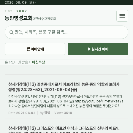
2026. 08. 09. (일)
·
Sketchbook5, 스케치북5
EST. 2007
동탄명성교회
대한예수교장로회
예배안내
실시간 예배
Sketchbook5, 스케치북5
홈
인터넷 방송
아침묵상
창세기강해(113) 결혼중매자로서 아브라함의 늙은 종의 역할과 보혜사
성령(창24:28~53)_2021-06-04(금)
아침묵상입니다. 제목: 창세기강해(113) 결혼중매자로서 아브라함의 늙은 종의 역할과
보혜사 성령(창24:28~53)_2021-06-04(금) https://youtu.be/Hrr4tWxsa2s
1. 가나안 땅에서 밧단아람의 나홀의 성으로 보내어진 늙은 종의 역할은 무엇인가요?
늙은 종은 가...
Date
2021.06.04
By
갈렙
Views
3518
창세기강해(112) 그리스도의 예표인 이삭과 그리스도의 신부의 예표인