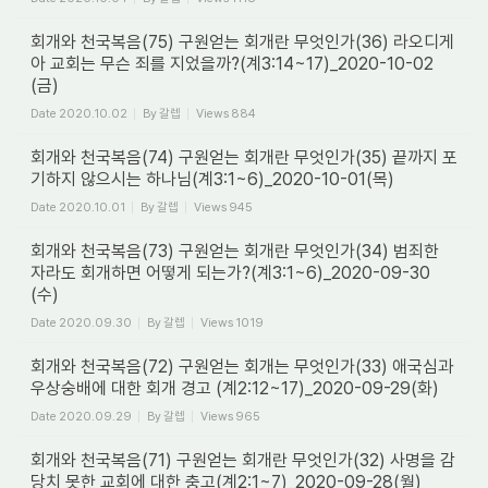
회개와 천국복음(75) 구원얻는 회개란 무엇인가(36) 라오디게
아 교회는 무슨 죄를 지었을까?(계3:14~17)_2020-10-02
(금)
Date
2020.10.02
By
갈렙
Views
884
회개와 천국복음(74) 구원얻는 회개란 무엇인가(35) 끝까지 포
기하지 않으시는 하나님(계3:1~6)_2020-10-01(목)
Date
2020.10.01
By
갈렙
Views
945
회개와 천국복음(73) 구원얻는 회개란 무엇인가(34) 범죄한
자라도 회개하면 어떻게 되는가?(계3:1~6)_2020-09-30
(수)
Date
2020.09.30
By
갈렙
Views
1019
회개와 천국복음(72) 구원얻는 회개는 무엇인가(33) 애국심과
우상숭배에 대한 회개 경고 (계2:12~17)_2020-09-29(화)
Date
2020.09.29
By
갈렙
Views
965
회개와 천국복음(71) 구원얻는 회개란 무엇인가(32) 사명을 감
당치 못한 교회에 대한 충고(계2:1~7)_2020-09-28(월)