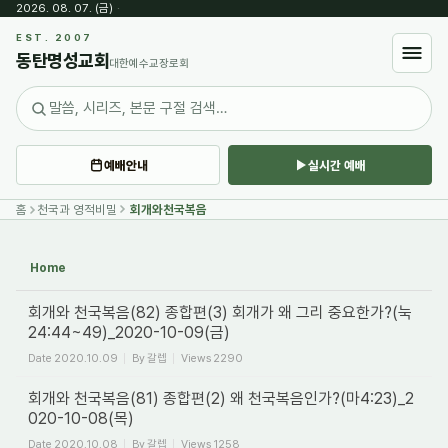
2026. 08. 07. (금)
·
Sketchbook5, 스케치북5
EST. 2007
동탄명성교회
대한예수교장로회
예배안내
실시간 예배
Sketchbook5, 스케치북5
홈
천국과 영적비밀
회개와천국복음
Home
회개와 천국복음(82) 종합편(3) 회개가 왜 그리 중요한가?(눅
24:44~49)_2020-10-09(금)
Date
2020.10.09
By
갈렙
Views
2290
회개와 천국복음(81) 종합편(2) 왜 천국복음인가?(마4:23)_2
020-10-08(목)
Date
2020.10.08
By
갈렙
Views
1258