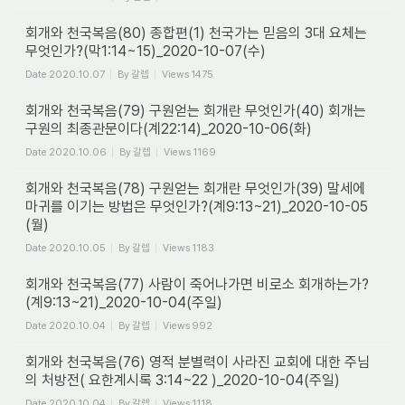
회개와 천국복음(80) 종합편(1) 천국가는 믿음의 3대 요체는
무엇인가?(막1:14~15)_2020-10-07(수)
Date
2020.10.07
By
갈렙
Views
1475
회개와 천국복음(79) 구원얻는 회개란 무엇인가(40) 회개는
구원의 최종관문이다(계22:14)_2020-10-06(화)
Date
2020.10.06
By
갈렙
Views
1169
회개와 천국복음(78) 구원얻는 회개란 무엇인가(39) 말세에
마귀를 이기는 방법은 무엇인가?(계9:13~21)_2020-10-05
(월)
Date
2020.10.05
By
갈렙
Views
1183
회개와 천국복음(77) 사람이 죽어나가면 비로소 회개하는가?
(계9:13~21)_2020-10-04(주일)
Date
2020.10.04
By
갈렙
Views
992
회개와 천국복음(76) 영적 분별력이 사라진 교회에 대한 주님
의 처방전( 요한계시록 3:14~22 )_2020-10-04(주일)
Date
2020.10.04
By
갈렙
Views
1118