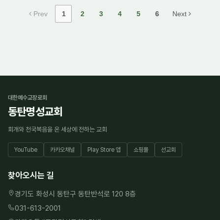
Prev
1
2
3
4
5
6
Next
대한예수교장로회
동탄명성교회
회개와 천국복음을 온 세상에 전하는 교회
YouTube
카카오채널
Play Store 앱
쇼핑몰
선교회
찾아오시는 길
경기도 화성시 동탄구 동탄반석로 120 8층
031-613-2001