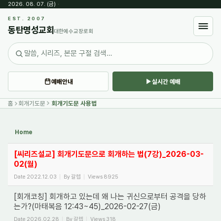
2026. 08. 07. (금)
·
Sketchbook5, 스케치북5
EST. 2007
동탄명성교회
대한예수교장로회
예배안내
실시간 예배
Sketchbook5, 스케치북5
홈
회개기도문
회개기도문 사용법
Home
[씨리즈설교] 회개기도문으로 회개하는 법(7강)_2026-03-
02(월)
Date
2022.12.03
By
갈렙
Views
8925
[회개코칭] 회개하고 있는데 왜 나는 귀신으로부터 공격을 당하
는가?(마태복음 12:43~45)_2026-02-27(금)
Date
2026.02.28
By
갈렙
Views
318