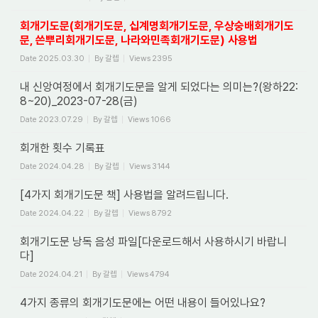
회개기도문(회개기도문, 십계명회개기도문, 우상숭배회개기도
문, 쓴뿌리회개기도문, 나라와민족회개기도문) 사용법
Date
2025.03.30
By
갈렙
Views
2395
내 신앙여정에서 회개기도문을 알게 되었다는 의미는?(왕하22:
8~20)_2023-07-28(금)
Date
2023.07.29
By
갈렙
Views
1066
회개한 횟수 기록표
Date
2024.04.28
By
갈렙
Views
3144
[4가지 회개기도문 책] 사용법을 알려드립니다.
Date
2024.04.22
By
갈렙
Views
8792
회개기도문 낭독 음성 파일[다운로드해서 사용하시기 바랍니
다]
Date
2024.04.21
By
갈렙
Views
4794
4가지 종류의 회개기도문에는 어떤 내용이 들어있나요?