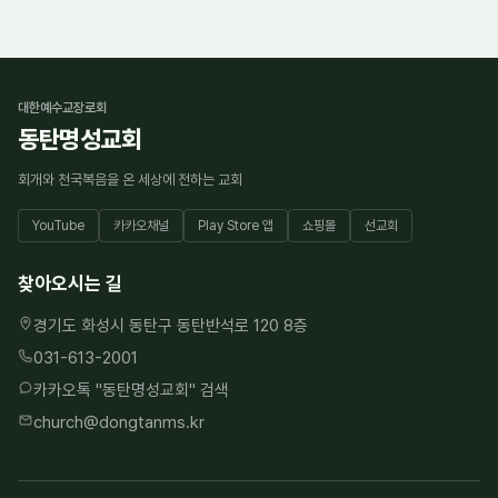
대한예수교장로회
동탄명성교회
회개와 천국복음을 온 세상에 전하는 교회
YouTube
카카오채널
Play Store 앱
쇼핑몰
선교회
찾아오시는 길
경기도 화성시 동탄구 동탄반석로 120 8층
031-613-2001
카카오톡 "
동탄명성교회
" 검색
church@dongtanms.kr