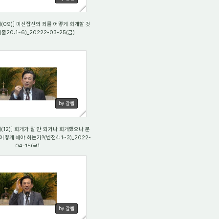
09)] 미신잡신의 죄를 어떻게 회개할 것
(출20:1~6)_20222-03-25(금)
61
by 갈렙
12)] 회개가 잘 안 되거나 회개했으나 문
어떻게 해야 하는가?(벧전4:1~3)_2022-
04-15(금)
3
by 갈렙