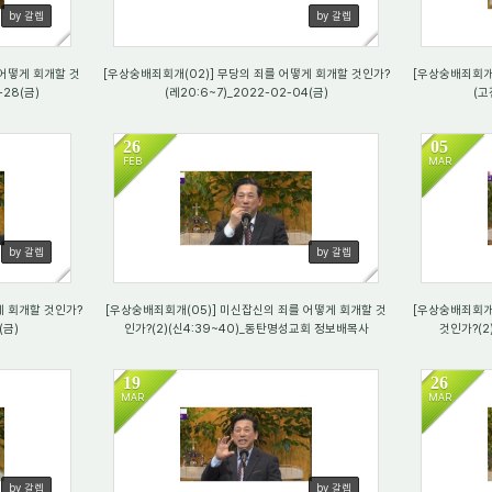
by 갈렙
by 갈렙
 어떻게 회개할 것
[우상숭배죄회개(02)] 무당의 죄를 어떻게 회개할 것인가?
[우상숭배죄회개(
-28(금)
(레20:6~7)_2022-02-04(금)
(고
26
05
FEB
MAR
870
85
by 갈렙
by 갈렙
게 회개할 것인가?
[우상숭배죄회개(05)] 미신잡신의 죄를 어떻게 회개할 것
[우상숭배죄회개(
(금)
인가?(2)(신4:39~40)_동탄명성교회 정보배목사
것인가?(2)
19
26
MAR
MAR
787
74
by 갈렙
by 갈렙