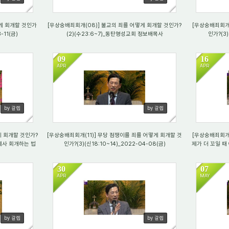
게 회개할 것인가
[우상숭배죄회개(08)] 불교의 죄를 어떻게 회개할 것인가?
[우상숭배죄회개(
-11(금)
(2)(수23:6~7)_동탄명성교회 정보배목사
인가?(3)
09
16
APR
APR
934
13
by 갈렙
by 갈렙
게 회개할 것인가?
[우상숭배죄회개(11)] 무당 점쟁이를 죄를 어떻게 회개할 것
[우상숭배죄회개(
례제사 회개하는 법
인가?(3)(신18:10~14)_2022-04-08(금)
제가 더 꼬일 때 
30
07
APR
MAY
852
75
by 갈렙
by 갈렙