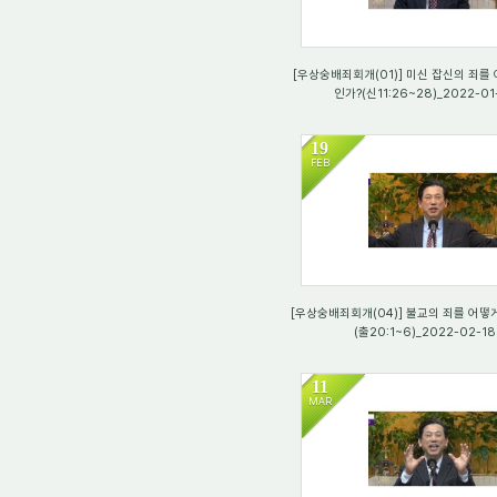
[우상숭배죄회개(01)] 미신 잡신의 죄를
인가?(신11:26~28)_2022-01
19
FEB
1134
[우상숭배죄회개(04)] 불교의 죄를 어떻
(출20:1~6)_2022-02-18
11
MAR
767