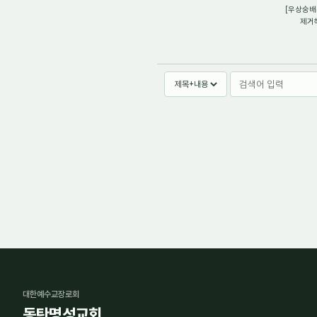
[우상숭배
제거해
대한예수교장로회
동탄명성교회