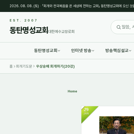
2026. 08. 08. (토)
·
「회개와 천국복음을 온 세상에 전하는 교회」 동탄명성교회에 오신 것
Sketchbook5, 스케치북5
Sketchbook5, 스케치북5
EST. 2007
동탄명성교회
대한예수교장로회
동탄명성교회
인터넷 방송
방송핵심설교
Sketchbook5, 스케치북5
Sketchbook5, 스케치북5
홈
회개기도문
우상숭배 회개하기(20강)
Home
29
JAN
1495