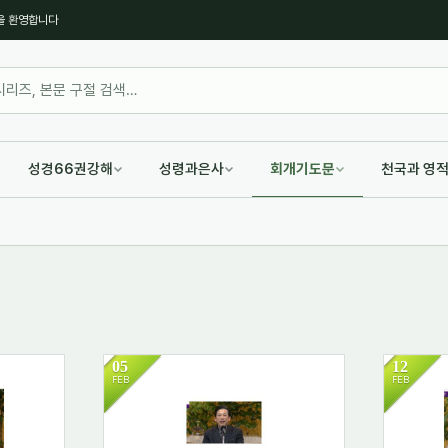
을 환영합니다
성경66권강해
성령과은사
회개기도문
천국과 영
05
12
FEB
FEB
1269
11