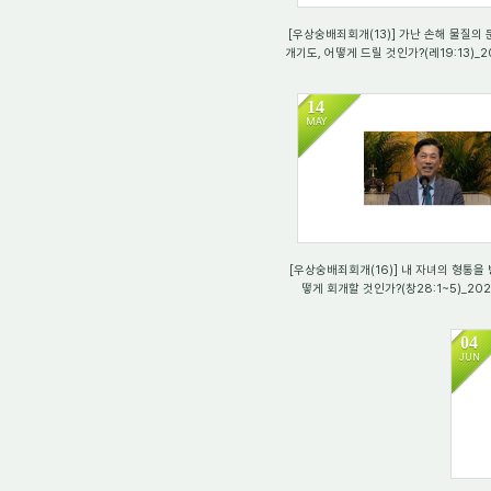
[우상숭배죄회개(13)] 가난 손해 물질의 
개기도, 어떻게 드릴 것인가?(레19:13)_20
14
MAY
770
[우상숭배죄회개(16)] 내 자녀의 형통을
떻게 회개할 것인가?(창28:1~5)_2022
04
JUN