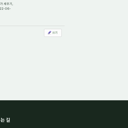
가 세우기,
22-06-
쓰기
는 길