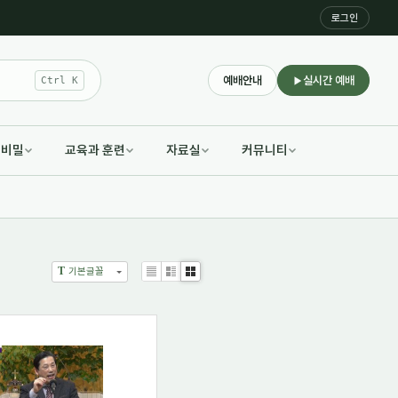
로그인
예배안내
실시간 예배
Ctrl K
적비밀
교육과 훈련
자료실
커뮤니티
T
기본글꼴
List
Zine
Gallery
82