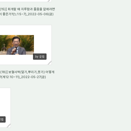
15)] 회개할 때 지루함과 졸음을 없애려면
좋은가?(느1:5~7)_2022-05-06(금)
4
by 갈렙
18)] 보혈사역(덮기,뿌리기,붓기) 어떻게
(계12:10~11)_2022-05-27(금)
갈렙