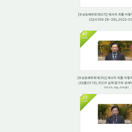
[우상숭배죄회개(07)] 제사의 죄를 어떻
(2)(시106:28~29)_2022-03
02
APR
731
[우상숭배죄회개(10)] 제사의 죄를 어떻
(3)(출23:13)_귀신의 실체 알기와 상
_2022-04-01(금)
23
APR
752