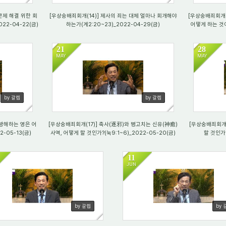
문제 해결 위한 회
[우상숭배죄회개(14)] 제사의 죄는 대체 얼마나 회개해야
[우상숭배죄회개(
22-04-22(금)
하는가(계2:20~23)_2022-04-29(금)
어떻게 하는 것이 
21
28
MAY
MAY
658
85
by 갈렙
by 갈렙
 방해하는 영은 어
[우상숭배죄회개(17)] 축사(逐邪)와 병고치는 신유(神癒)
[우상숭배죄회개(
-05-13(금)
사역, 어떻게 할 것인가?(눅9:1~6)_2022-05-20(금)
할 것인가?
11
JUN
988
620
by 갈렙
by 