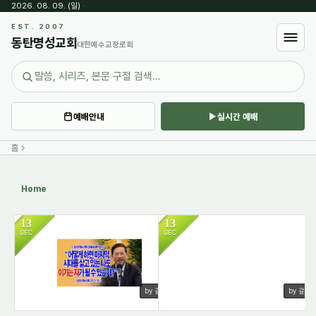
2026. 08. 09. (일)
·
Sketchbook5, 스케치북5
EST. 2007
동탄명성교회
대한예수교장로회
예배안내
실시간 예배
Sketchbook5, 스케치북5
홈
Home
13
13
DEC
DEC
634
505
by 갈렙
by 갈렙