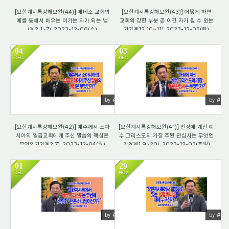
[요한계시록강해보완(44)] 에베소 교회의
[요한계시록강해보완(43)] 어떻게 하면
예를 통해서 배우는 이기는 자가 되는 법
교회의 강한 부분 곧 이긴 자가 될 수 있는
(계2:1~7)_2023-12-06(수)
가?(계12:10~11)_2023-12-05(화)
04
03
DEC
DEC
552
513
by 갈렙
by 갈렙
[요한계시록강해보완(42)] 예수께서 소아
[요한계시록강해보완(41)] 천상에 계신 예
시아의 일곱교회에게 주신 말씀의 핵심은
수 그리스도의 가장 주된 관심사는 무엇인
무엇인가?(계2:7)_2023-12-04(월)
가?(계1:9~20)_2023-12-03(주일)
01
29
DEC
NOV
480
526
by 갈렙
by 갈렙