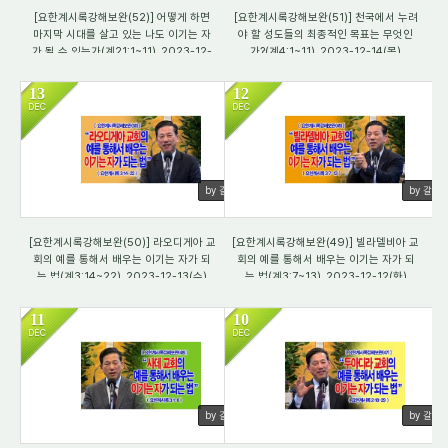
[요한계시록강해보완(52)] 어떻게 하면
[요한계시록강해보완(51)] 천국에서 누려
마지막 시대를 살고 있는 나도 이기는 자
야 할 성도들의 최종적인 목표는 무엇인
가 될 수 있는가(계21:1~11)_2023-12-
가?(계4:1~11)_2023-12-14(목)
15(금)
13
12
DEC
DEC
568
570
by 갈렙
by 갈렙
[요한계시록강해보완(50)] 라오디게아 교
[요한계시록강해보완(49)] 빌라델비아 교
회의 예를 통해서 배우는 이기는 자가 되
회의 예를 통해서 배우는 이기는 자가 되
는 법(계3:14~22)_2023-12-13(수)
는 법(계3:7~13)_2023-12-12(화)
11
10
DEC
DEC
560
501
by 갈렙
by 갈렙