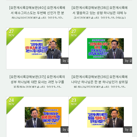
[요한계시록강해보완(40)] 요한계시록에
[요한계시록강해보완(38)] 요한계시록에
서 예수그리스도는 두번째 신인가 한 분
서 말씀하고 있는 성령 하나님은 대체 누
하나님이신가?(계1:4~6)_2023-12-
구신가?(계1:4~6)_2023-11-29(수)
01(금)
27
27
NOV
NOV
495
728
by 갈렙
by 갈렙
[요한계시록강해보완(37)] 요한계시록의
[요한계시록강해보완(36)] 요한계시록에
성부 하나님에 대한 묘사는 과연 누구를
나타난 하나님은 한 분 하나님인가 삼위일
지칭하는가?(계1:4~6)_2023-11-
체 하나님인가?(계1:4~6)_2023-11-
28(화)
27(월)
24
23
NOV
NOV
532
511
by 갈렙
by 갈렙