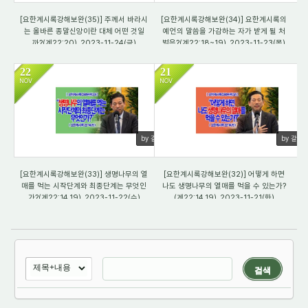
[요한계시록강해보완(35)] 주께서 바라시
[요한계시록강해보완(34)] 요한계시록의
는 올바른 종말신앙이란 대체 어떤 것일
예언의 말씀을 가감하는 자가 받게 될 처
까?(계22:20)_2023-11-24(금)
벌은?(계22:18~19)_2023-11-23(목)
22
21
NOV
NOV
590
555
by 갈렙
by 갈렙
[요한계시록강해보완(33)] 생명나무의 열
[요한계시록강해보완(32)] 어떻게 하면
매를 먹는 시작단계와 최종단계는 무엇인
나도 생명나무의 열매를 먹을 수 있는가?
가?(계22:14,19)_2023-11-22(수)
(계22:14,19)_2023-11-21(화)
검색