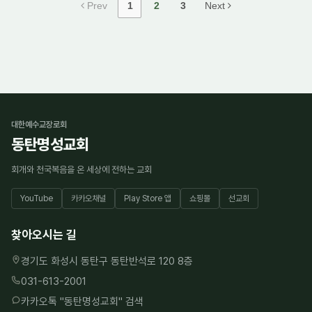
Prev
1
2
3
Next
대한예수교장로회
동탄명성교회
회개와 천국복음을 온 세상에 전하는 교회
YouTube
카카오채널
Play Store 앱
쇼핑몰
선교회
찾아오시는 길
경기도 화성시 동탄구 동탄반석로 120 8층
031-613-2001
카카오톡 "
동탄명성교회
" 검색