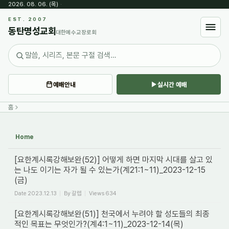
2026. 08. 06. (목)
·
Sketchbook5, 스케치북5
EST. 2007
동탄명성교회
대한예수교장로회
예배안내
실시간 예배
Sketchbook5, 스케치북5
홈
Home
[요한계시록강해보완(52)] 어떻게 하면 마지막 시대를 살고 있
는 나도 이기는 자가 될 수 있는가(계21:1~11)_2023-12-15
(금)
Date
2023.12.13
By
갈렙
Views
634
[요한계시록강해보완(51)] 천국에서 누려야 할 성도들의 최종
적인 목표는 무엇인가?(계4:1~11)_2023-12-14(목)