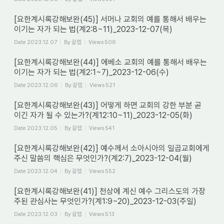
[요한계시록강해보완(45)] 서머나 교회의 예를 통해서 배우는
이기는 자가 되는 법(계2:8~11)_2023-12-07(목)
Date
2023.12.07
By
갈렙
Views
506
[요한계시록강해보완(44)] 에베소 교회의 예를 통해서 배우는
이기는 자가 되는 법(계2:1~7)_2023-12-06(수)
Date
2023.12.06
By
갈렙
Views
521
[요한계시록강해보완(43)] 어떻게 하면 교회의 강한 부분 곧
이긴 자가 될 수 있는가?(계12:10~11)_2023-12-05(화)
Date
2023.12.05
By
갈렙
Views
541
[요한계시록강해보완(42)] 예수께서 소아시아의 일곱교회에게
주신 말씀의 핵심은 무엇인가?(계2:7)_2023-12-04(월)
Date
2023.12.04
By
갈렙
Views
552
[요한계시록강해보완(41)] 천상에 계신 예수 그리스도의 가장
주된 관심사는 무엇인가?(계1:9~20)_2023-12-03(주일)
Date
2023.12.03
By
갈렙
Views
513