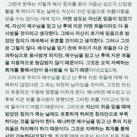
그런데 문제는 이렇게 해서 칭의를 받아 거듭난 성도가 신앙생
활을 쭉 하다가 죽는 날에도 자신이 가진 믿음으로 의롭다함을
얻을 수는 없다는 데에 있다.
어떤 성도는 자신은 믿음이 있었기
에, 자신이 예수님을 믿고 난 후에 지은 어떤 죄들이라도 다 용
서받을 것이라고 생각한다. 그래서 자신이 초기에 믿음으로 받
았던 칭의가 계속해서 유효할 것이라고 생각한다. 그러나 그것
은 그렇지 않다. 예수님을 믿기 전에 우리가 지은 죄들은 다 간
과하심으로 용서받게 되지만, 예수님을 믿고 난 후에 지은 죄들
을 자동적으로 탕감받지 않기 때문이다. 그것은 오직 자백하는
회개를 통해서만이 용서받을 수 있기 때문
이다(요일1:9).
그러므로 우리가 예수님을 믿고 난 후에 지은 죄들에 대해 자
백하지 않았다면 그 죄는 여전히 남아있을 것이며, 그것은 자신
의 최종적인 구원에 영향을 미치게 된다. 왜냐하면 예수믿고 난
후에 지은 죄를 용서받지 못했다면 그러한 죄를 가지고서 천국
에 들어가기 어렵기 때문이다. 그러므로
자신이 처음 믿을 때에
받았던 칭의가 죽는 날에도 유효하게 하려면 칭의만으로 부족
하다는 것을 알아야 한다. 왜냐하면 예수님을 믿고 난 후의 지은
죄들은 처리해야 하기 때문이다. 그것은 자백하는 회개를 통해
서만 가능하다(요일1:9)
. 회개할 때에 비로서 자신이 지은 죄들