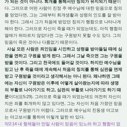
가 되는 것이 아니다. 회개를 통해서만 칭의가 유지되기 때문
이
다. 그러므로 어떤 사람이 진정 주 예수님에 대한 믿음으로 칭의
를 얻었다면, 그는 그때부터 회개생활과 성령의 인도를 잘 받아
야 한다. 그래서 그가 처음에 받았던 칭의가 행함으로 나타나게
해야 한다. 그러므로 자신이 죽을 때가 되었는데도, 아직 행함의
열매가 뒤따르지 않았다면 그는 구원받지 못할 수도 있다. 그의
믿음이 죽은 것이나 다름없기 때문이다.
사실 모든 사람은 죄인임을 시인하고 성령을 받아들일 때에 심
판을 면하고 구원을 받게 된다. 그래서 그날 죽으면 그는 구원을
받을 것이다. 그리고 천국에도 들어갈 것이다. 하지만 예수님을
믿고 난 후 죽을 때에 계속해서 처음의 칭의를 통해 심판을 면제
받고 구원받을 것이라고 생각해서는 아니 된다. 왜냐하면 그때
에는 자신이 구원받은 이후에 어떻게 살아왔는지에 따라 생명
의 부활로 나아가기도 하고, 심판의 부활로 나아가기도 하기 때
문
이다(요5:29). 그러므로 죽을 때가 되었는데도 여전히 자신이
지은 죄를 회개하지 않고 있다면, 그는 자신이 처음 가졌던 믿음
으로서 구원받기가 어렵다. 그러므로 예수님의 친동생 야고보
는 야고보서를 통하여 이렇게 말한 바 있다.
약2:14 내 형제들아 만일 사람이 믿음이 있노라 하고 행함이 없