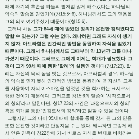
때에 자기의 후손을 하늘의 별처럼 많게 해주겠다는 하나님의
약속의 말씀을 믿었기에(창15:5~6), 하나님께서도 그의 믿음을
그의 의로 여겨주셨기 때문이다(창15:6).
그러나 사실
그가 84세 때에 받았던 칭의가 온전한 칭의였다고
말할 수 있는가? 그럴 수는 없다. 왜냐하면 그래도 자식이 생기
지 않자, 아브라함은 인간적인 방법을 동원하여 자식을 얻었기
때문이다. 그래서 하나님께서도 그때부터 약 13년간 그를 떠나
가셨기 때문이다. 그러므로 그에게 이제는 회개가 필요했다. 그
것이 그가 99세 때에 행한 '할례'의 실행인 것
이다(창17:23). 할
례는 자신의 육적 몸을 벗는 것으로서, 아브라함의 경우, 하나님
의 약속을 믿지 못해 인간적인 방법을 동원하여 곧 자신의 고추
를 사용하여 자식 이스마엘을 얻었던 것을 회개하는 표시로서
행한 것이기 때문이다. 그러므로 창15:6의 말씀이 '시작으로서
의 칭의'라고 말한다면, 창17:23의 사건은 '과정으로서의 칭의'
혹은 회개를 통한 '인침로서의 칭의'라고 말할 수 있을 것이다.
그렇지만 그의 나이 99세 때에 할례를 통해 갖게 된 그의 믿음
또한 온전한 것이라고 단정지을 수는 없다. 왜냐하면 그렇게 해
서 얻은 믿음이 창22장에 가서 비로소 자식을 번제로 바치라는