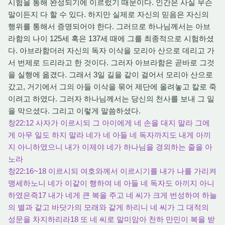
시험을 통해 완성되기에 이르렀기 때문이다. 인간은 사실 무슨
말이든지 다 할 수 있다. 하지만 실제로 자신의 믿음은 자신의
행위를 통해서 증명되어야 한다. 그러므로 하나님께서는 아브
라함의 나이 125세 혹은 137세 때에 그를 최종적으로 시험하셨
다. 아브라함더러 자신의 독자 이삭을 모리아 산으로 데리고 가
서 번제로 드리라고 한 것이다. 그러자 아브라함은 곧바로 그것
을 실행에 옮겼다. 그래서 3일 길을 같이 걸어서 모리아 산으로
갔고, 거기에서 그의 아들 이삭을 묶어 제단에 올려놓고 칼로 죽
이려고 하였다. 그러자 하나님께서는 당신의 천사를 보내 그 일
을 막으셨다. 그리고 이렇게 말씀하셨다.
창22:12 사자가 이르시되 그 아이에게 네 손을 대지 말라 그에
게 아무 일도 하지 말라 네가 네 아들 네 독자까지도 내게 아끼
지 아니하였으니 내가 이제야 네가 하나님을 경외하는 줄을 아
노라
창22:16~18 이르시되 여호와께서 이르시기를 내가 나를 가리켜
맹세하노니 네가 이같이 행하여 네 아들 네 독자도 아끼지 아니
하였은즉17 내가 네게 큰 복을 주고 네 씨가 크게 번성하여 하늘
의 별과 같고 바닷가의 모래와 같게 하리니 네 씨가 그 대적의
성문을 차지하리라18 또 네 씨로 말미암아 천하 만민이 복을 받