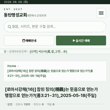
2026. 08. 06. (목)
·
Sketchbook5, 스케치북5
EST. 2007
동탄명성교회
대한예수교장로회
예배안내
실시간 예배
Sketchbook5, 스케치북5
홈
성경66권강해
[신약] 서신서(롬,갈,고전...유)
Home
[로마서강해(16)] 참된 칭의(稱義)는 믿음으로 얻는가 행함으로 얻는가?(롬
3:21~31)_2025-05-18(주일)
[로마서강해(16)] 참된 칭의(稱義)는 믿음으로 얻는가
행함으로 얻는가?(롬3:21~31)_2025-05-18(주일)
갈렙
조회 수
1331
추천 수
0
댓글
0