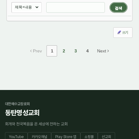
검색
쓰기
Prev
1
2
3
4
Next
대한예수교장로회
동탄명성교회
회개와 천국복음을 온 세상에 전하는 교회
YouTube
카카오채널
Play Store 앱
쇼핑몰
선교회