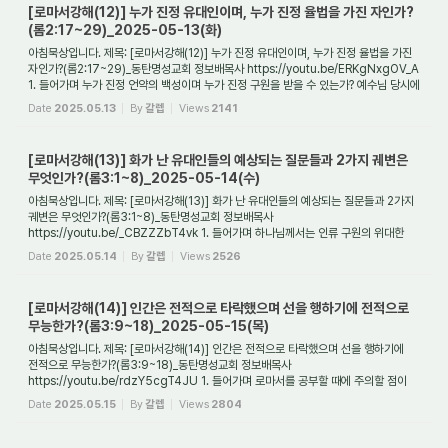
[로마서강해(12)] 누가 진정 유대인이며, 누가 진정 율법을 가진 자인가?
(롬2:17~29)_2025-05-13(화)
아침묵상입니다. 제목: [로마서강해(12)] 누가 진정 유대인이며, 누가 진정 율법을 가진
자인가?(롬2:17~29)_동탄명성교회 정보배목사 https://youtu.be/ERKgNxgOV_A
1. 들어가며 누가 진정 언약의 백성이며 누가 진정 구원을 받을 수 있는가? 예수님 당시에
...
Date
2025.05.13
By
갈렙
Views
2141
[로마서강해(13)] 화가 난 유대인들의 예상되는 질문들과 2가지 궤변은
무엇인가?(롬3:1~8)_2025-05-14(수)
아침묵상입니다. 제목: [로마서강해(13)] 화가 난 유대인들의 예상되는 질문들과 2가지
궤변은 무엇인가?(롬3:1~8)_동탄명성교회 정보배목사
https://youtu.be/_CBZZZbT4vk 1. 들어가며 하나님께서는 인류 구원의 위대한
역사를 이루시기 위해 한 민족을 선택...
Date
2025.05.14
By
갈렙
Views
2526
[로마서강해(14)] 인간은 전적으로 타락했으며 선을 행하기에 전적으로
무능한가?(롬3:9~18)_2025-05-15(목)
아침묵상입니다. 제목: [로마서강해(14)] 인간은 전적으로 타락했으며 선을 행하기에
전적으로 무능한가?(롬3:9~18)_동탄명성교회 정보배목사
https://youtu.be/rdzY5cgT4JU 1. 들어가며 로마서를 공부할 때에 주의할 점이
하나 있다면 그것은 로마서가 구원에...
Date
2025.05.15
By
갈렙
Views
2804