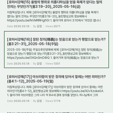
[로마서강해(15) 율법의 행위로 의롭다하심을 얻을 육체가 없다는 말의
진의는 무엇인가?(롬3:19~20)_2025-05-16(금)
아침묵상입니다. 제목: [로마서강해(15) 율법의 행위로 의롭다하심을 얻을 육체가
없다는 말의 진의는 무엇인가?(롬3:19~20)_동탄명성교회 정보배목사
https://youtu.be/NVMRRHgfIGI 1. 들어가며 로마서 3:10에서 '의인은 없나니
하나도 없다'는 말은 무슨 뜻...
Date
2025.05.16
By
갈렙
Views
2571
[로마서강해(16)] 참된 칭의(稱義)는 믿음으로 얻는가 행함으로 얻는가?
(롬3:21~31)_2025-05-18(주일)
2025-05-18(주일) 주일오후찬양예배 제목: [로마서강해(16)] 참된 칭의(稱義)는
믿음으로 얻는가 행함으로 얻는가?(롬3:21~31)_동탄명성교회 정보배목사
https://youtu.be/OIlQnSmD8lQ 1. 들어가며 칭의(稱義)는 믿음으로 받는가
행함으로 받는가? 이것은 종교...
Date
2025.05.18
By
갈렙
Views
1331
[로마서강해(17)] 아브라함이 받은 칭의에 있어서 할례는 어떤 의미인가?
(롬4:1~12)_2025-05-19(월)
아침묵상입니다. 제목: [로마서강해(17)] 아브라함이 받은 칭의에 있어서 할례는 어떤
의미인가?(롬4:1~12)_동탄명성교회 정보배목사 https://youtu.be/X2v1LtokeGA
1. 들어가며 아브라함은 그의 나이 약 84세 경에 칭의를 얻었다. 하나님께서 그의
믿음을 그...
Date
2025.05.19
By
갈렙
Views
1776