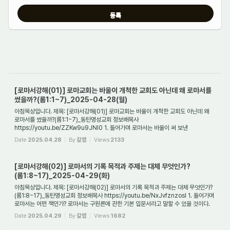
[로마서강해(01)] 로마교회는 바울이 개척한 교회도 아닌데 왜 로마서를
썼을까?(롬1:1~7)_2025-04-28(월)
아침묵상입니다. 제목: [로마서강해(01)] 로마교회는 바울이 개척한 교회도 아닌데 왜
로마서를 썼을까?(롬1:1~7)_동탄명성교회 정보배목사
https://youtu.be/ZZKw9u9JNI0 1. 들어가며 로마서는 바울이 써 보낸
13~14개의 편지들 가운데 하나이다(로마서~디도...
Date
2025.04.28
By
갈렙
Views
2133
[로마서강해(02)] 로마서의 기록 목적과 주제는 대체 무엇인가?
(롬1:8~17)_2025-04-29(화)
아침묵상입니다. 제목: [로마서강해(02)] 로마서의 기록 목적과 주제는 대체 무엇인가?
(롬1:8~17)_동탄명성교회 정보배목사 https://youtu.be/NxJvfznzosI 1. 들어가며
로마서는 어떤 책인가? 로마서는 구원론에 관한 기본 입문서라고 말할 수 있을 것이다.
왜...
Date
2025.04.29
By
갈렙
Views
1682