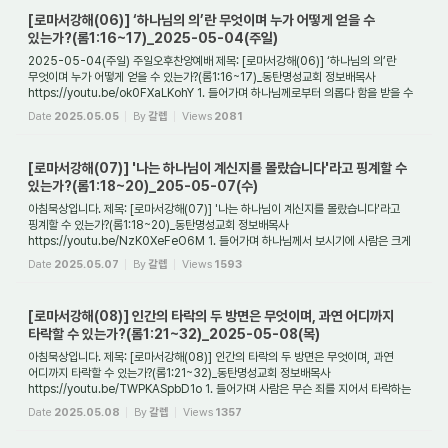
[로마서강해(06)] ‘하나님의 의’란 무엇이며 누가 어떻게 얻을 수
있는가?(롬1:16~17)_2025-05-04(주일)
2025-05-04(주일) 주일오후찬양예배 제목: [로마서강해(06)] ‘하나님의 의’란
무엇이며 누가 어떻게 얻을 수 있는가?(롬1:16~17)_동탄명성교회 정보배목사
https://youtu.be/ok0FXaLKohY 1. 들어가며 하나님께로부터 의롭다 함을 받을 수
있는 사람은 대체 누...
Date
2025.05.05
By
갈렙
Views
2081
[로마서강해(07)] '나는 하나님이 계신지를 몰랐습니다'라고 핑계할 수
있는가?(롬1:18~20)_205-05-07(수)
아침묵상입니다. 제목: [로마서강해(07)] '나는 하나님이 계신지를 몰랐습니다'라고
핑계할 수 있는가?(롬1:18~20)_동탄명성교회 정보배목사
https://youtu.be/NzK0XeFeO6M 1. 들어가며 하나님께서 보시기에 사람은 크게
두 가지로 나눠서 보신다. 하나는 이스...
Date
2025.05.07
By
갈렙
Views
1593
[로마서강해(08)] 인간의 타락의 두 방면은 무엇이며, 과연 어디까지
타락할 수 있는가?(롬1:21~32)_2025-05-08(목)
아침묵상입니다. 제목: [로마서강해(08)] 인간의 타락의 두 방면은 무엇이며, 과연
어디까지 타락할 수 있는가?(롬1:21~32)_동탄명성교회 정보배목사
https://youtu.be/TWPKASpbD1o 1. 들어가며 사람은 무슨 죄를 지어서 타락하는
것일까? 그리고 인간이 타락...
Date
2025.05.08
By
갈렙
Views
1357