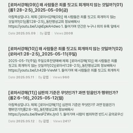
[로마서강해(09)] 왜 사람들은 죄를 짓고도 회개하지 않는 것일까?(01)
(롬1:28~2:5)_2025-05-09(금)
아침묵상입니다. 제목: [로마서강해(09)] 왜 사람들은 죄를 짓고도 회개하지 않는
것일까?(01)(롬1:28~2:5)_동탄명성교회 정보배목사
https://youtu.be/UqkEpkAHdwo 1. 들어가며 인간은 누구나 죄의 유혹 앞에서
흔들리는 연약한 존재이다. 그러나 더욱 심각한...
Date
2025.05.09
By
갈렙
Views
2008
[로마서강해(10)] 왜 사람들은 죄를 짓고도 회개하지 않는 것일까?(02)
(로마서1:28~2:5)_2025-05-11(주일)
2025-05-11(주일) 주일오후찬양예배 제목: [로마서강해(10)] 왜 사람들은 죄를
짓고도 회개하지 않는 것일까?(02)(로마서1:28~2:5)_동탄명성교회 정보배목사
https://youtu.be/Lh42B-VievM 1. 들어가며 왜 사람들은 죄를 짓고도 회개하지
않는 것일까? 우리는 ...
Date
2025.05.11
By
갈렙
Views
960
[로마서강해(11)] 심판의 기준은 무엇인가? 과연 믿음인가 행위인가?
(롬2:6~16)_2025-05-12(월)
아침묵상입니다. 제목: [로마서강해(11)] 심판의 기준은 무엇인가? 과연 믿음인가
행위인가?(롬2:6~16)_동탄명성교회 정보배목사
https://youtu.be/8wsPZWxJjn0 1. 들어가며 사람이 범죄하면 반드시 공의로우신
하나님의 심판이 있다. 그렇다면 사람은 어떤 기...
Date
2025.05.12
By
갈렙
Views
2417