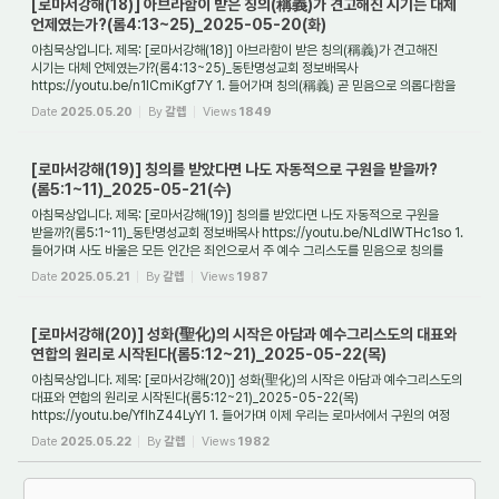
[로마서강해(18)] 아브라함이 받은 칭의(稱義)가 견고해진 시기는 대체
언제였는가?(롬4:13~25)_2025-05-20(화)
아침묵상입니다. 제목: [로마서강해(18)] 아브라함이 받은 칭의(稱義)가 견고해진
시기는 대체 언제였는가?(롬4:13~25)_동탄명성교회 정보배목사
https://youtu.be/n1ICmiKgf7Y 1. 들어가며 칭의(稱義) 곧 믿음으로 의롭다함을
얻는 것은 율법이 있기 전에 이...
Date
2025.05.20
By
갈렙
Views
1849
[로마서강해(19)] 칭의를 받았다면 나도 자동적으로 구원을 받을까?
(롬5:1~11)_2025-05-21(수)
아침묵상입니다. 제목: [로마서강해(19)] 칭의를 받았다면 나도 자동적으로 구원을
받을까?(롬5:1~11)_동탄명성교회 정보배목사 https://youtu.be/NLdlWTHc1so 1.
들어가며 사도 바울은 모든 인간은 죄인으로서 주 예수 그리스도를 믿음으로 칭의를
얻는 방법 ...
Date
2025.05.21
By
갈렙
Views
1987
[로마서강해(20)] 성화(聖化)의 시작은 아담과 예수그리스도의 대표와
연합의 원리로 시작된다(롬5:12~21)_2025-05-22(목)
아침묵상입니다. 제목: [로마서강해(20)] 성화(聖化)의 시작은 아담과 예수그리스도의
대표와 연합의 원리로 시작된다(롬5:12~21)_2025-05-22(목)
https://youtu.be/YfIhZ44LyYI 1. 들어가며 이제 우리는 로마서에서 구원의 여정
가운데 거룩함에 이르는 단계(...
Date
2025.05.22
By
갈렙
Views
1982