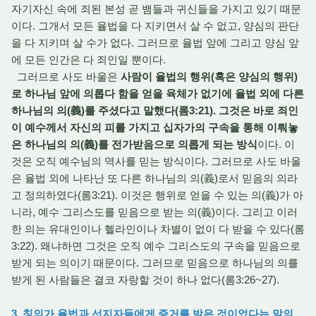
자기자신 속에 죄된 본성 곧 뱀들과 귀신들을 가지고 있기 때문
이다. 그개서 모든 율법을 다 지키면서 살 수 없고, 양심의 판단
을 다 지키며 살 수가 없다. 그러므로 율법 앞에 그리고 양심 앞
에 모든 인간은 다 죄인일 뿐이다.
그러므로 사도 바울은
사람이 율법의 행위(혹은 양심의 행위)
로 하나님 앞에 의롭다 함을 얻을 육체가 없기에 율법 외에 다른
하나님의 의(義)를 주셨다고 말했다(롬3:21). 그것은 바로 죄인
이 예수께서 자신의 피를 가지고 십자가의 구속을 통해 이뤄놓
은 하나님의 의(義)를 전가받음으로 의롭게 되는 방식
이다. 이
것은 오직 예수님의 역사를 믿는 방식이다. 그러므로 사도 바울
은 율법 외에 나타난 또 다른 하나님의 의(義)로서 믿음의 의라
고 정의하였다(롬3:21). 이것은 행위로 얻을 수 있는 의(義)가 아
니라, 예수 그리스도를 믿음으로 받는 의(義)이다. 그리고 이러
한 의는 유대인이나 헬라인이나 차별이 없이 다 받을 수 있다(롬
3:22). 왜냐하면 그것은 오직 예수 그리스도의 구속을 믿음으로
받게 되는 의이기 때문이다. 그러므로 믿음으로 하나님의 의를
받게 된 사람들은 결코 자랑할 것이 하나 없다(롬3:26~27).
3. 칭의가 율법과 선지자들에게 증거를 받은 것이었다는 말의