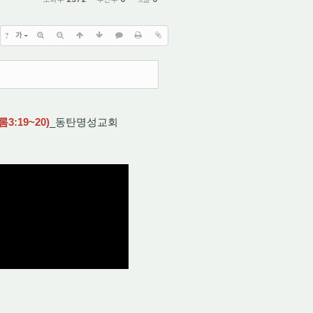
?
가
:19~20)
_동탄명성교회