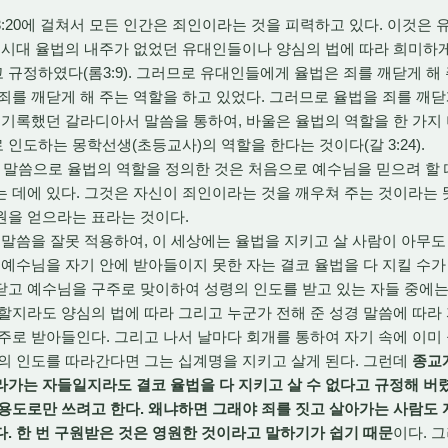
~3:20에 걸쳐서 모든 인간은 죄인이라는 것을 피력하고 있다. 이것
 시대 율법의 내주가 없었던 유대인들이나 양심의 법에 따라 희미하
규정하였다(롬3:9). 그러므로 유대인들에게 율법은 죄를 깨닫게 해 
죄를 깨닫게 해 주는 역할을 하고 있었다. 그러므로 율법을 죄를 깨닫
 기록했던 갈라디아서 말씀을 통하여, 바울은 율법의 역할을 한 가지 
인도하는 몽학선생(초등교사)의 역할을 한다는 것이다(갈 3:24).
의 말씀으로 율법의 역할을 정의한 것은 처음으로 예수님을 믿으려 할
 데에 있다. 그것은 자신이 죄인이라는 것을 깨우쳐 주는 것이라는 
원을 얻으라는 표라는 것이다.
씀을 잘못 적용하여, 이 세상에는 율법을 지키고 살 사람이 아무도
 예수님을 자기 안에 받아들이지 못한 자는 결코 율법을 다 지킬 수가
닫고 예수님을 구주로 맞이하여 성령의 인도를 받고 있는 자들 중에는
할지라도 양심의 법에 따라 그리고 누군가 전해 준 성경 말씀에 따라
주로 받아들인다. 그리고 나서 날마다 회개를 통하여 자기 속에 이미
의 인도를 따라간다면 그는 십계명을 지키고 살게 된다. 그런데
종교
가는 자들일지라도 결코 율법을 다 지키고 살 수 없다고 규정해 버
 용도로만 쓰려고 한다. 왜냐하면 그래야 죄를 짓고 살아가는 사람도
. 한 번 구원받은 것은 영원한 것이라고 말하기가 쉽기 때문
이다. 