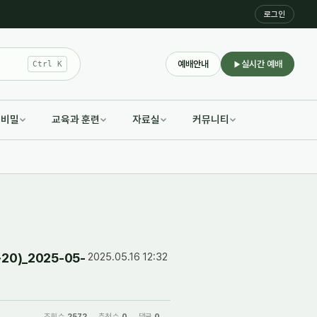
로그인
예배안내
실시간 예배
Ctrl K
적비밀
교육과 훈련
자료실
커뮤니티
0)_2025-05-
2025.05.16 12:32
조회 수
2572
추천 수
0
댓글
0