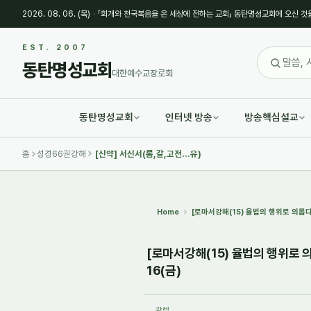
2026. 08. 06. (목)
·
「회개와 천국복음을 온 세상에 전하는 교회」 동탄명성교회에 오신 것
Sketchbook5, 스케치북5
Sketchbook5, 스케치북5
EST. 2007
동탄명성교회
대한예수교장로회
동탄명성교회
인터넷 방송
방송핵심설교
Sketchbook5, 스케치북5
Sketchbook5, 스케치북5
홈
성경66권강해
[신약] 서신서(롬,갈,고전...유)
Home
[로마서강해(15) 율법의 행위로 의롭다
[로마서강해(15) 율법의 행위로 의
16(금)
갈렙