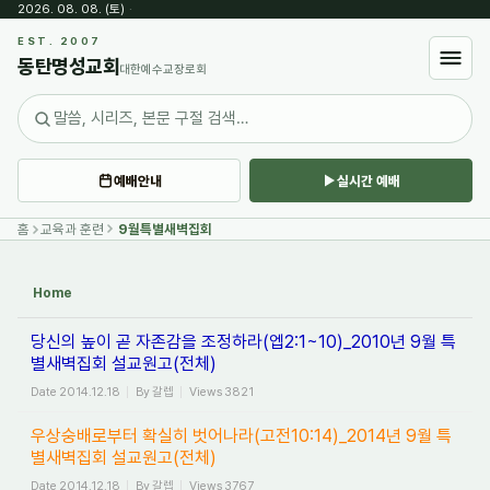
2026. 08. 08. (토)
·
Sketchbook5, 스케치북5
EST. 2007
동탄명성교회
대한예수교장로회
예배안내
실시간 예배
Sketchbook5, 스케치북5
홈
교육과 훈련
9월특별새벽집회
Home
당신의 높이 곧 자존감을 조정하라(엡2:1~10)_2010년 9월 특
별새벽집회 설교원고(전체)
Date
2014.12.18
By
갈렙
Views
3821
우상숭배로부터 확실히 벗어나라(고전10:14)_2014년 9월 특
별새벽집회 설교원고(전체)
Date
2014.12.18
By
갈렙
Views
3767