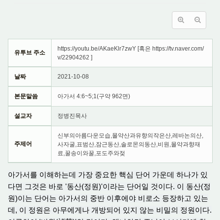
https://youtu.be/AKaeKlr7zwY [혹은 https://tv.naver.com/
유투브 주소
v/22904262 ]
날짜
2021-10-08
본문말씀
아가서 4:6~5;1(구약 962면)
설교자
정병진목사
신부의아름다운모습,몰약산과유향의작은산,레바논의산,
주제어
사자굴,표범산,잠근동산,솔로몬의동산,비원,몰약과향재
료,꿀송이와꿀,포도주와젖
아가서를 이해하는데 가장 중요한 핵심 단어 가운데 하나가 있
다면 그것은 바로 '동산(정원)'이라는 단어일 것이다. 이 동산(정
원)이는 단어는 아가서의 중반 이후에야 비로소 등장하고 있는
데, 이 정원은 아무에게나 개방되어 있지 않는 비밀의 정원이다.