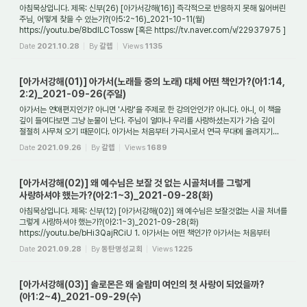
아침묵상입니다. 제목: 신부(26) [아가서강해(16)] 즉각적으로 반응하지 못해 잃어버린
주님, 어떻게 찾을 수 있는가?(아5:2~16)_2021-10-11(월)
https://youtu.be/8bdlLCTossw [혹은 https://tv.naver.com/v/22937975 ]
1. 솔로몬과 결혼했던 술람미 여인은 ...
Date
2021.10.28
By
갈렙
Views
1135
[아가서강해(01)] 아가서(노래들 중의 노래) 대체 어떤 책인가?(아1:14,
2:2)_2021-09-26(주일)
아가서는 연애편지인가? 아니면 '사랑'을 주제로 한 강의안인가? 아니다. 아니, 이 책을
깊이 들여다보면 그냥 눈물이 난다. 주님이 얼마나 우리를 사랑하셨는지가 가슴 깊이
절절히 사무쳐 오기 때문이다. 아가서는 처음부터 가곡시로서 연극 무대에 올려지기...
Date
2021.09.26
By
갈렙
Views
1689
[아가서강해(02)] 왜 예수님은 보잘 것 없는 시골처녀를 그렇게
사랑하셔야 했는가?(아2:1~3)_2021-09-28(화)
아침묵상입니다. 제목: 신부(12) [아가서강해(02)] 왜 예수님은 보잘것없는 시골 처녀를
그렇게 사랑하셔야 했는가?(아2:1~3)_2021-09-28(화)
https://youtu.be/bHi3QajRCiU 1. 아가서는 어떤 책인가? 아가서는 처음부터
오페라 가곡시처럼 쓰여진 책으로서, ...
Date
2021.09.28
By
동탄명성교회
Views
1225
[아가서강해(03)] 솔로몬은 왜 술람미 여인의 첫 사랑이 되었을까?
(아1:2~4)_2021-09-29(수)