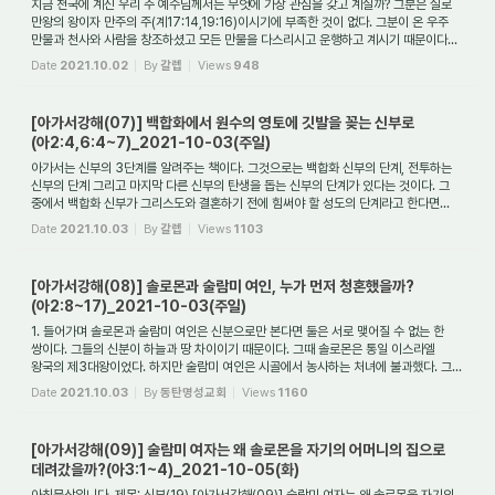
지금 천국에 계신 우리 주 예수님께서는 무엇에 가장 관심을 갖고 계실까? 그분은 실로
만왕의 왕이자 만주의 주(계17:14,19:16)이시기에 부족한 것이 없다. 그분이 온 우주
만물과 천사와 사람을 창조하셨고 모든 만물을 다스리시고 운행하고 계시기 때문이다...
Date
2021.10.02
By
갈렙
Views
948
[아가서강해(07)] 백합화에서 원수의 영토에 깃발을 꽂는 신부로
(아2:4,6:4~7)_2021-10-03(주일)
아가서는 신부의 3단계를 알려주는 책이다. 그것으로는 백합화 신부의 단계, 전투하는
신부의 단계 그리고 마지막 다른 신부의 탄생을 돕는 신부의 단계가 있다는 것이다. 그
중에서 백합화 신부가 그리스도와 결혼하기 전에 힘써야 할 성도의 단계라고 한다면...
Date
2021.10.03
By
갈렙
Views
1103
[아가서강해(08)] 솔로몬과 술람미 여인, 누가 먼저 청혼했을까?
(아2:8~17)_2021-10-03(주일)
1. 들어가며 솔로몬과 술람미 여인은 신분으로만 본다면 둘은 서로 맺어질 수 없는 한
쌍이다. 그들의 신분이 하늘과 땅 차이이기 때문이다. 그때 솔로몬은 통일 이스라엘
왕국의 제3대왕이었다. 하지만 술람미 여인은 시골에서 농사하는 처녀에 불과했다. 그...
Date
2021.10.03
By
동탄명성교회
Views
1160
[아가서강해(09)] 술람미 여자는 왜 솔로몬을 자기의 어머니의 집으로
데려갔을까?(아3:1~4)_2021-10-05(화)