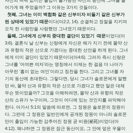
자신의 허락 없이는 출입이 불가능한 자신의 동산에 그녀를 들
어가게 해 주었을까? 그 이유는 3가지 것들이다.
첫째, 그녀는 이미 백합화 같은 신부이자 비둘기 같은 신부가
된 상태에 있었기 때문
이다(아2:2, 14). 순결하고 정절을 지키며
오직 한 사람만을 사랑했던 그녀였기 때문이다.
둘째, 그녀에게 신부의 중대한 결단이 있었기 때문
이었다(아
3:6). 결혼식 날 신부는 신랑에게 자신은 해가 지기 전에 몰약 산
과 유향의 작은 산으로 가겠다는 중대한 선언을 하게 된다. 그녀
에게 이미 결단이 있었기 때문이다(아4:6). 그러자 즉시 신랑은
그녀를 '어여쁜 여자'라는 명칭에서 이제는 한 걸음 더 나아가
아무런 '흠이 없는 여인'이라고 칭찬을 한다. 그리고 그녀를 자
기의 동산에 초대한다. 그렇다면, 당시 그녀가 솔로몬에게 말했
던 바, 몰약 산과 유향의 작은 산으로 가겠다고 했던 말은 대체
무슨 뜻이었을까? 그것을 이해하려면, 몰약 산과 유향의 작은
산의 소유가 누구이며, 그것이 어디에 있는 것인지를 파악해야
한다. 아가서 5:1의 말씀에 따르면, 그 정원은 솔로몬의 정원이
다. 그런데 그 정원은 일반인에게 공개된 정원이 아니라 솔로몬
만이 출입이 가능한 감추어진 정원 곧 비원(祕苑)이었다(아
4:12). 왜냐하면 그 정원은 잠근 동산이요, 그 안에 덮은 우물이