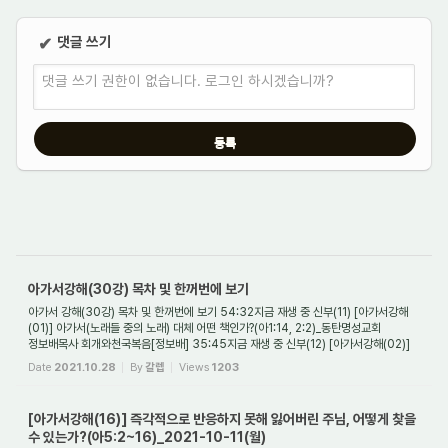
댓글 쓰기
✔
댓글 쓰기 권한이 없습니다. 로그인 하시겠습니까?
아가서강해(30강) 목차 및 한꺼번에 보기
아가서 강해(30강) 목차 및 한꺼번에 보기 54:32지금 재생 중 신부(11) [아가서강해
(01)] 아가서(노래들 중의 노래) 대체 어떤 책인가?(아1:14, 2:2)_동탄명성교회
정보배목사 회개와천국복음[정보배] 35:45지금 재생 중 신부(12) [아가서강해(02)]
왜 예수님...
Date
2021.10.28
By
갈렙
Views
1203
[아가서강해(16)] 즉각적으로 반응하지 못해 잃어버린 주님, 어떻게 찾을
수 있는가?(아5:2~16)_2021-10-11(월)