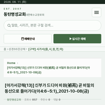
2026. 08. 11. (화)
·
Sketchbook5, 스케치북5
EST. 2007
동탄명성교회
대한예수교장로회
예배안내
실시간 예배
Sketchbook5, 스케치북5
홈
성경66권강해
[구약] 시가서(욥,시,잠,전,아)
Home
[아가서강해(13)] 신부가 드디어 비원(祕苑) 곧 비밀의 동산으로 들어가다(아
4:6~5:1)_2021-10-08(금)
[아가서강해(13)] 신부가 드디어 비원(祕苑) 곧 비밀의
동산으로 들어가다(아4:6~5:1)_2021-10-08(금)
동탄명성교회
조회 수
857
추천 수
0
댓글
0