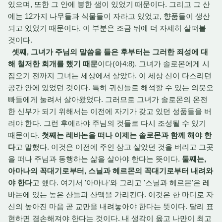
있으며, 또한 그 안에 봉한 샘이 있었기 때문이다. 그리고 그 산
에는 12가지 나무들과 식물들이 자라고 있었고, 향품들이 생산
되고 있었기 때문이다. 이 부분은 조금 뒤에 더 자세히 살펴볼
것이다.
셋째, 그녀가 주님의 말씀을 들은 후부터는 그러한 죄성에 대
해 철저한 회개를 했기 때문
이다(아4:8). 그녀가 솔로몬에게 시
집오기 전까지 그녀는 세상에서 살았다. 이 세상 신이 다스리던
공간 안에 있었던 것이다. 특히 귀신들로 해석할 수 있는 의붓오
빠들에게 눌려서 살아왔었다. 그러므로 그녀가 솔로몬의 온전
한 신부가 되기 위해서는 이전에 자기가 갖고 있던 성품들을 버
려야 한다. 그런 후에라야 주님의 것들로 다시 조성될 수 있기
때문이다.
첫째는 레바논을 떠나 이제는 솔로몬과 함께 해야 한
다
고 말했다. 이것은 이전에 주인 삼고 살았던 것을 버리고 그곳
을 떠나 주님과 동행하는 삶을 살아야 한다는 뜻이다.
둘째는,
아마나의 꼭대기로부터, 스닐과 헤르몬의 꼭대기로부터 내려와
야 한다
고 했다. 여기서 '아마나'와 그리고 '스닐과 헤르몬'은 레
바논에 있는 높은 산들과 산맥을 가리킨다. 이것은 한 마디로 자
신의 높아진 마음 곧 교만을 내려놓아야 한다는 뜻이다. 달리 표
현하면 겸손해져야 한다는 것이다. 내 생각이 옳고 나만이 최고