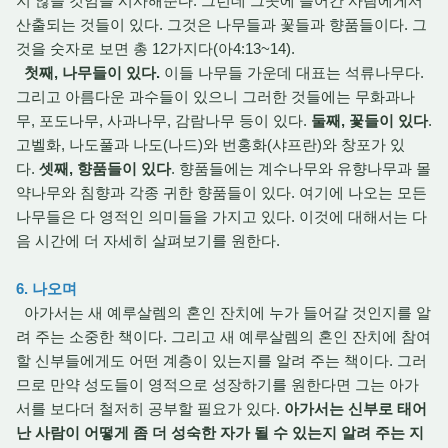
지 않을 것임을 시사해준다. 그런데 그곳에 들어간 사람에게서
산출되는 것들이 있다. 그것은 나무들과 꽃들과 향품들이다. 그
것을 숫자로 보면 총 12가지다(아4:13~14).
첫째, 나무들이 있다.
이들 나무들 가운데 대표는 석류나무다.
그리고 아름다운 과수들이 있으니 그러한 것들에는 무화과나
무, 포도나무, 사과나무, 감람나무 등이 있다.
둘째, 꽃들이 있다
.
고벨화, 나도풀과 나도(나드)와 번홍화(샤프란)와 창포가 있
다.
셋째, 향품들이 있다
. 향품들에는 계수나무와 유향나무과 몰
약나무와 침향과 각종 귀한 향품들이 있다. 여기에 나오는 모든
나무들은 다 영적인 의미들을 가지고 있다. 이것에 대해서는 다
음 시간에 더 자세히 살펴보기를 원한다.
6. 나오며
아가서는 새 예루살렘의 혼인 잔치에 누가 들어갈 것인지를 알
려 주는 소중한 책이다. 그리고 새 예루살렘의 혼인 잔치에 참여
할 신부들에게도 어떤 계층이 있는지를 알려 주는 책이다. 그러
므로 만약 성도들이 영적으로 성장하기를 원한다면 그는 아가
서를 보다더 철저히 공부할 필요가 있다.
아가서는 신부로 태어
난 사람이 어떻게 좀 더 성숙한 자가 될 수 있는지 알려 주는 지