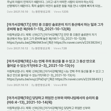
주님의 마음이 만져지기 때문이다. 그리고 내가 어떠한 사람이 되어야 하는지도
선명해지기 때문이다. 특히 술람미 여인이 솔로몬 왕을 처음 만나 사랑에 빠지게 되었...
Date
2021.10.10
By
동탄명성교회
Views
1235
[아가서강해(17)] 만인 중 으뜸인 솔로몬이 자기 동산에서 하는 일과 그가
준비해 놓은 복(아6:1~13)_2021-10-12(화)
아침묵상입니다. 제목: 신부(27) [아가서강해(17)] 만인 중 으뜸인 솔로몬이 자기
동산에서 하는 일과 그가 준비해 놓은 복(아6:1~13)_2021-10-12(화)
https://youtu.be/jZRbt9M3vxI [혹은 https://tv.naver.com/v/22938294 ]
1. 술람미 여인은 예루살렘 딸들...
Date
2021.10.12
By
동탄명성교회
Views
728
[아가서강해(18)] 나는 언제 주의 동산을 볼 수 있고 그 동산 안으로
들어갈 수 있는가?(아6:2~3)_2021-10-13(수)
아침묵상입니다. 제목: 신부(28) [아가서강해(18)] 나는 언제 주의 동산을 볼 수 있고 그
동산 안으로 들어갈 수 있는가?(아6:2~3)_2021-10-13(수)
https://youtu.be/xvujz2PaDqY [혹은 https://tv.naver.com/v/22938493 ]
1. 아가서가 말하는 핵심 키워드는 ...
Date
2021.10.13
By
동탄명성교회
Views
810
[아가서강해(19)] 당당하고 위엄찬 신부와 마하나임에서의 승리의 춤
(아6:4~13)_2021-10-14(목)
아침묵상입니다. 제목: 신부(29) [아가서강해(19)] 당당하고 위엄찬 신부와