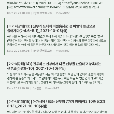
아름다움으로(아가4:1~11)_2021-10-08(금) https://youtu.be/v2t1iB3nTW8
[혹은 https://tv.naver.com/v/22858427 ] 1. 술람미 여인에 대한 솔로몬의
호칭은 결혼 전후로 어떻게 ...
Date
2021.10.08
By
동탄명성교회
Views
927
[아가서강해(13)] 신부가 드디어 비원(祕苑) 곧 비밀의 동산으로
들어가다(아4:6~5:1)_2021-10-08(금)
아가서를 이해하는데 가장 중요한 핵심 단어 가운데 하나가 있다면 그것은 바로 '동산
(정원)'이라는 단어일 것이다. 이 동산(정원)이는 단어는 아가서의 중반 이후에야 비로소
등장하고 있는데, 이 정원은 아무에게나 개방되어 있지 않는 비밀의 정원이다. 이...
Date
2021.10.08
By
동탄명성교회
Views
857
[아가서강해(14)] 전투하는 신부에서 다른 신부를 산출하고 양육하는
신부로(아8:8~10)_2021-10-10(주일)
1. 들어가며 아가서는 솔로몬왕과 시골 처녀인 술람미 여인 간의 연애와 결혼과 사랑에
관하여 쓴 일종의 가극시다. 그런데 아가서를 두고 어떤 이는 두 연인 간의 에로티시즘
작품이라고 주석하기도 한다. 그런데 이 이야기는 그렇지 않다. 이 이야기는 3가지...
Date
2021.10.10
By
갈렙
Views
947
[아가서강해(15)] 아가서에 나오는 신부의 7가지 명칭(아2:10과 5:2과
8:13)_2021-10-10(주일)
아가서는 참으로 심오한 책이 아니라고 말할 수 없다. 이 책 속에 들어가 보면 들어갈수록