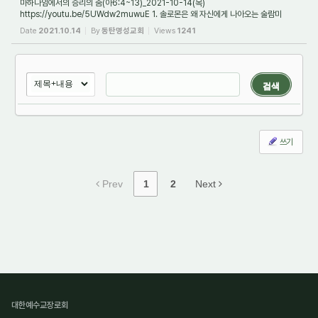
마하나임에서의 승리의 춤(아6:4~13)_2021-10-14(목)
https://youtu.be/5UWdw2muwuE 1. 솔로몬은 왜 자신에게 나아오는 술람미
여인을 보고 2번이나 깃발을 세운 군대 같이 당당하다...
Date
2021.10.14
By
동탄명성교회
Views
1241
검색
쓰기
Prev
1
2
Next
대한예수교장로회