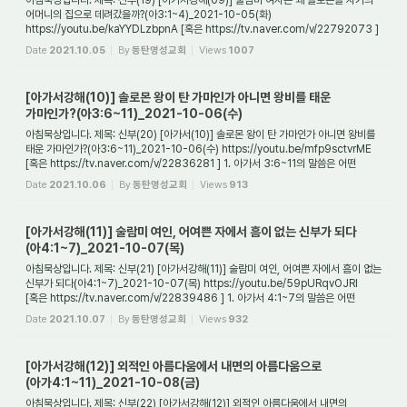
아침묵상입니다. 제목: 신부(19) [아가서강해(09)] 술람미 여자는 왜 솔로몬을 자기의
어머니의 집으로 데려갔을까?(아3:1~4)_2021-10-05(화)
https://youtu.be/kaYYDLzbpnA [혹은 https://tv.naver.com/v/22792073 ]
1. 성경을 해석할 때는 어떤 원칙을 적용...
Date
2021.10.05
By
동탄명성교회
Views
1007
[아가서강해(10)] 솔로몬 왕이 탄 가마인가 아니면 왕비를 태운
가마인가?(아3:6~11)_2021-10-06(수)
아침묵상입니다. 제목: 신부(20) [아가서(10)] 솔로몬 왕이 탄 가마인가 아니면 왕비를
태운 가마인가?(아3:6~11)_2021-10-06(수) https://youtu.be/mfp9sctvrME
[혹은 https://tv.naver.com/v/22836281 ] 1. 아가서 3:6~11의 말씀은 어떤
장면인가? 아가서 3:...
Date
2021.10.06
By
동탄명성교회
Views
913
[아가서강해(11)] 술람미 여인, 어여쁜 자에서 흠이 없는 신부가 되다
(아4:1~7)_2021-10-07(목)
아침묵상입니다. 제목: 신부(21) [아가서강해(11)] 술람미 여인, 어여쁜 자에서 흠이 없는
신부가 되다(아4:1~7)_2021-10-07(목) https://youtu.be/59pURqvOJRI
[혹은 https://tv.naver.com/v/22839486 ] 1. 아가서 4:1~7의 말씀은 어떤
현장에 관한 말씀인가?...
Date
2021.10.07
By
동탄명성교회
Views
932
[아가서강해(12)] 외적인 아름다움에서 내면의 아름다움으로
(아가4:1~11)_2021-10-08(금)
아침묵상입니다. 제목: 신부(22) [아가서강해(12)] 외적인 아름다움에서 내면의