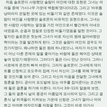
처음 솔로몬이 사랑했던 술람미 여인에 대한 표현은 그녀는 여
자들 중에 '가시나무 가운데 백합화'였다(아2:2). 그리고 '바위틈
낭떠러지 은밀한 곳에 있는 비둘기'와 같은 존재였다. 이것은 술
람미 여인을 사랑했던 솔로몬의 비유적인 표현으로서, 그녀는
한 사람만 사랑하는 열정을 가진 여인으로서 빨간색의 아네모
네였음과, 순결과 정절로 단장한 비둘기였음을 말한 것이다. 그
렇지만 솔로몬은 첫눈에 그녀가 바로 자신의 원래 잃어버렸던
짝이라는 것을 발견하게 된다. 그것은 술람미 여인의 경우도 마
찬가지였다. 왜냐하면 둘은 원래 하나였으나, 여자가 자신의 짝
이 아닌 다른 존재의 말을 좇아가는 바람에 둘은 헤어진 상태로
놓여 있었기 때문이다. 그러다가 둘은 다시 만난 것이다. 그러니
서로에게 온전히 빠져 버린다. 그러자 솔로몬이 그녀에게 데이
트를 신청하고 포도주의 집에 가서 자신이 그녀를 위해 무엇을
할 것인지를 보여 준다. 그리고 자신의 마음을 전달한 그녀에게
청혼을 한다. 곧이어 포도밭에 있는 여우를 잡아준다는 조건하
에 둘은 결혼을 하기에 이른다. 아가서 3:6~11의 말씀에 보면,
그 둘의 결혼식 날의 풍경이 아름답게 묘사되어 있다. 그리고 결
혼식 날 하객들이 지켜보는 가운데 신랑은 그녀가 얼마나 어여
쁘고 어여쁜 여자인지를 자랑을 한다. 그것이 바로 아가서