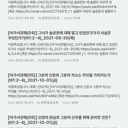
아침묵상입니다. 제목: 신부(13) [아가서강해(03)] 솔로몬은 왜 술람미 여인의 첫
사랑이 되었을까?(아1:2~4)_2021-09-29(수) https://youtu.be/It9drd3nY1k
[혹은 https://tv.naver.com/v/22704512 ] 1. 술람미 여인이 솔로몬과 결혼하기
전에도 그녀는 다른 ...
Date
2021.09.29
By
동탄명성교회
Views
1219
[아가서강해(04)] 그녀가 솔로몬에 대해 알고 있었던 5가지 사실은
무엇인가?(아1:2~4)_2021-09-30(목)
아침묵상입니다. 제목: 신부(14) [아가서강해(04)] 그녀가 솔로몬에 대해 알고 있었던
5가지 사실은 무엇인가?(아1:2~4)_2021-09-30(목) https://youtu.be/HAhY-
b_SJUk [혹은 https://tv.naver.com/v/22705096 ] 1. 아가서는 일종의 가곡시
곧 오페라다. 아가...
Date
2021.09.30
By
동탄명성교회
Views
919
[아가서강해(05)] 그분의 신분과 그분의 처소는 무엇을 가리키는가
(아1:2~4)_2021-10-01(금)
아침묵상입니다. 제목: 신부(15) [아가서강해(05)] 그분의 신분과 그분의 처소는
무엇을 가리키는가(아1:2~4)_2021-10-01(금)
https://youtu.be/rN4z8vFvvMQ [혹은 https://tv.naver.com/v/22732904 ]
1. 술람미 여인이 "[그가] 내게 입맞추기를 원하니(아1:2)...
Date
2021.10.01
By
동탄명성교회
Views
934
[아가서강해(06)] 신랑의 관심과 그분이 신부를 위해 준비한 것은?
(아1:2~4)_2021-10-01(금)