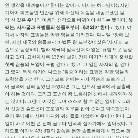
인 생각을 내려놓아야 한다는 말이다. 이제는 하나님이셨지만
기꺼이 피조물인 인간을 위해 자신의 목숨을 내놓으셨던 몰
약 산 같은 주님의 마음과 생각으로 바뀌어야 한다는 뜻이다.
셋
째는, 사자굴과 표범들의 산들로부터 내려와야 한다
고 했다. 여
기서 사자와 표범들은 악한 영들을 가리킨다. 다니엘 7장에 보
면, 세상 제국의 왕들로서 바벨론 왕 느부갓네살은 '사자'의 모
습으로 등장하며, 헬라 제국의 알렉산더 대왕은 '표범'으로 등장
하고 있다. 요한계시록 13장에 보면, 장차 마지막 시대에 출현할
첫째 짐승의 모양이 표범 같다고 했고, 그 입은 사자의 입 같다
고 했다. 특히 여기에 나오는 '짐승'이라는 표현은 악한 영들의
포학성을 가리킨다. 그러므로 전에는 사자 짐승의 포로가 되
어 굴속에 갇혀 살았던 자였다면 그는 반드시 굴속에서 탈출해
야 하는 것이다. 그리고 표범이 왕 노릇하던 산에서 내려와야 하
는 것이다. 그런데 이것은 그녀 스스로 할 수 없는 일이다. 그래
서 신랑인 솔로몬이 포도원의 여우를 잡아 준다고 약속했듯이
우리 주님께서 사탄 마귀와 귀신들을 제압하여 주어야 한다. 그
일이 바로 이천 년 전에 골고다 언덕의 십자가에서 일어났다. 그
러므로 아가서 4장 8절의 말씀은 몸만 솔로몬에게 시집오는 것