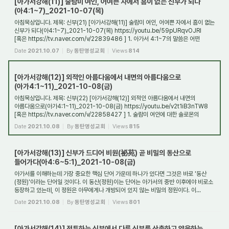
[아가서강해(11)] 술람미 여인, 어여쁜 자에서 흠이 없는 신부가 되다
(아4:1~7)_2021-10-07(목)
아침묵상입니다. 제목: 신부(21) [아가서강해(11)] 술람미 여인, 어여쁜 자에서 흠이 없는
신부가 되다(아4:1~7)_2021-10-07(목) https://youtu.be/59pURqvOJRI
[혹은 https://tv.naver.com/v/22839486 ] 1. 아가서 4:1~7의 말씀은 어떤
현장에 관한 말씀인가?...
Date
2021.10.07
By
동탄명성교회
Views
814
[아가서강해(12)] 외적인 아름다움에서 내면의 아름다움으로
(아가4:1~11)_2021-10-08(금)
아침묵상입니다. 제목: 신부(22) [아가서강해(12)] 외적인 아름다움에서 내면의
아름다움으로(아가4:1~11)_2021-10-08(금) https://youtu.be/v2t1iB3nTW8
[혹은 https://tv.naver.com/v/22858427 ] 1. 술람미 여인에 대한 솔로몬의
호칭은 결혼 전후로 어떻게 ...
Date
2021.10.08
By
동탄명성교회
Views
815
[아가서강해(13)] 신부가 드디어 비원(祕苑) 곧 비밀의 동산으로
들어가다(아4:6~5:1)_2021-10-08(금)
아가서를 이해하는데 가장 중요한 핵심 단어 가운데 하나가 있다면 그것은 바로 '동산
(정원)'이라는 단어일 것이다. 이 동산(정원)이는 단어는 아가서의 중반 이후에야 비로소
등장하고 있는데, 이 정원은 아무에게나 개방되어 있지 않는 비밀의 정원이다. 이...
Date
2021.10.08
By
동탄명성교회
Views
801
[아가서강해(14)] 전투하는 신부에서 다른 신부를 산출하고 양육하는