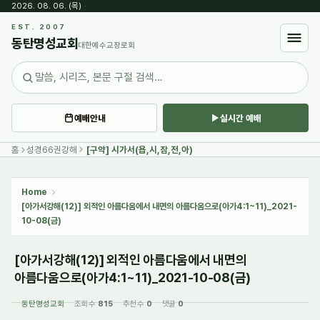
2026. 08. 06. (목)
·
Sketchbook5, 스케치북5
EST. 2007
동탄명성교회
대한예수교장로회
예배안내
실시간 예배
Sketchbook5, 스케치북5
홈
성경66권강해
[구약] 시가서(욥,시,잠,전,아)
Home
[아가서강해(12)] 외적인 아름다움에서 내면의 아름다움으로(아가4:1~11)_2021-
10-08(금)
[아가서강해(12)] 외적인 아름다움에서 내면의
아름다움으로(아가4:1~11)_2021-10-08(금)
동탄명성교회
조회 수
815
추천 수
0
댓글
0