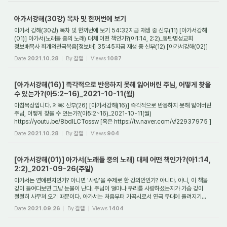
아가서강해(30강) 목차 및 한꺼번에 보기
아가서 강해(30강) 목차 및 한꺼번에 보기 54:32지금 재생 중 신부(11) [아가서강해
(01)] 아가서(노래들 중의 노래) 대체 어떤 책인가?(아1:14, 2:2)_동탄명성교회
정보배목사 회개와천국복음[정보배] 35:45지금 재생 중 신부(12) [아가서강해(02)]
왜 예수님...
Date
2021.10.28
By
갈렙
Views
1087
[아가서강해(16)] 즉각적으로 반응하지 못해 잃어버린 주님, 어떻게 찾을
수 있는가?(아5:2~16)_2021-10-11(월)
아침묵상입니다. 제목: 신부(26) [아가서강해(16)] 즉각적으로 반응하지 못해 잃어버린
주님, 어떻게 찾을 수 있는가?(아5:2~16)_2021-10-11(월)
https://youtu.be/8bdlLCTossw [혹은 https://tv.naver.com/v/22937975 ]
1. 솔로몬과 결혼했던 술람미 여인은 ...
Date
2021.10.28
By
갈렙
Views
904
[아가서강해(01)] 아가서(노래들 중의 노래) 대체 어떤 책인가?(아1:14,
2:2)_2021-09-26(주일)
아가서는 연애편지인가? 아니면 '사랑'을 주제로 한 강의안인가? 아니다. 아니, 이 책을
깊이 들여다보면 그냥 눈물이 난다. 주님이 얼마나 우리를 사랑하셨는지가 가슴 깊이
절절히 사무쳐 오기 때문이다. 아가서는 처음부터 가곡시로서 연극 무대에 올려지기...
Date
2021.09.26
By
갈렙
Views
1404