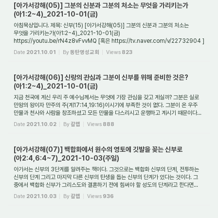
[아가서강해(05)] 그분의 신분과 그분의 처소는 무엇을 가리키는가
(아1:2~4)_2021-10-01(금)
아침묵상입니다. 제목: 신부(15) [아가서강해(05)] 그분의 신분과 그분의 처소는
무엇을 가리키는가(아1:2~4)_2021-10-01(금)
https://youtu.be/rN4z8vFvvMQ [혹은 https://tv.naver.com/v/22732904 ]
1. 술람미 여인이 "[그가] 내게 입맞추기를 원하니(아1:2)...
Date
2021.10.01
By
동탄명성교회
Views
823
[아가서강해(06)] 신랑의 관심과 그분이 신부를 위해 준비한 것은?
(아1:2~4)_2021-10-01(금)
지금 천국에 계신 우리 주 예수님께서는 무엇에 가장 관심을 갖고 계실까? 그분은 실로
만왕의 왕이자 만주의 주(계17:14,19:16)이시기에 부족한 것이 없다. 그분이 온 우주
만물과 천사와 사람을 창조하셨고 모든 만물을 다스리시고 운행하고 계시기 때문이다...
Date
2021.10.02
By
갈렙
Views
888
[아가서강해(07)] 백합화에서 원수의 영토에 깃발을 꽂는 신부로
(아2:4,6:4~7)_2021-10-03(주일)
아가서는 신부의 3단계를 알려주는 책이다. 그것으로는 백합화 신부의 단계, 전투하는
신부의 단계 그리고 마지막 다른 신부의 탄생을 돕는 신부의 단계가 있다는 것이다. 그
중에서 백합화 신부가 그리스도와 결혼하기 전에 힘써야 할 성도의 단계라고 한다면...
Date
2021.10.03
By
갈렙
Views
936