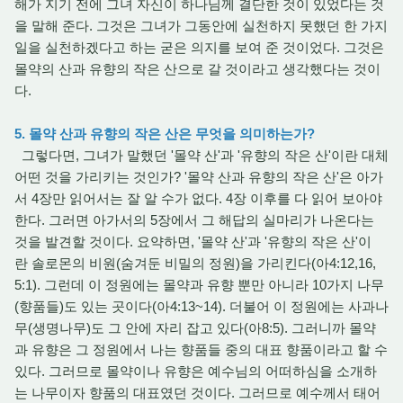
해가 지기 전에 그녀 자신이 하나님께 결단한 것이 있었다는 것
을 말해 준다. 그것은 그녀가 그동안에 실천하지 못했던 한 가지
일을 실천하겠다고 하는 굳은 의지를 보여 준 것이었다. 그것은
몰약의 산과 유향의 작은 산으로 갈 것이라고 생각했다는 것이
다.
5. 몰약 산과 유향의 작은 산은 무엇을 의미하는가?
그렇다면, 그녀가 말했던 '몰약 산'과 '유향의 작은 산'이란 대체
어떤 것을 가리키는 것인가? '몰약 산과 유향의 작은 산'은 아가
서 4장만 읽어서는 잘 알 수가 없다. 4장 이후를 다 읽어 보아야
한다. 그러면 아가서의 5장에서 그 해답의 실마리가 나온다는
것을 발견할 것이다. 요약하면, '몰약 산'과 '유향의 작은 산'이
란 솔로몬의 비원(숨겨둔 비밀의 정원)을 가리킨다(아4:12,16,
5:1). 그런데 이 정원에는 몰약과 유향 뿐만 아니라 10가지 나무
(향품들)도 있는 곳이다(아4:13~14). 더불어 이 정원에는 사과나
무(생명나무)도 그 안에 자리 잡고 있다(아8:5). 그러니까 몰약
과 유향은 그 정원에서 나는 향품들 중의 대표 향품이라고 할 수
있다. 그러므로 몰약이나 유향은 예수님의 어떠하심을 소개하
는 나무이자 향품의 대표였던 것이다. 그러므로 예수께서 태어