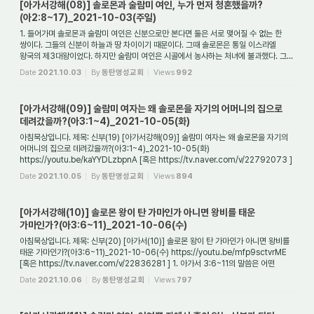
[아가서강해(08)] 솔로몬과 술람미 여인, 누가 먼저 청혼했을까?
(아2:8~17)_2021-10-03(주일)
1. 들어가며 솔로몬과 술람미 여인은 신분으로만 본다면 둘은 서로 맺어질 수 없는 한
쌍이다. 그들의 신분이 하늘과 땅 차이이기 때문이다. 그때 솔로몬은 통일 이스라엘
왕국의 제3대왕이었다. 하지만 술람미 여인은 시골에서 농사하는 처녀에 불과했다. 그...
Date
2021.10.03
By
동탄명성교회
Views
992
[아가서강해(09)] 술람미 여자는 왜 솔로몬을 자기의 어머니의 집으로
데려갔을까?(아3:1~4)_2021-10-05(화)
아침묵상입니다. 제목: 신부(19) [아가서강해(09)] 술람미 여자는 왜 솔로몬을 자기의
어머니의 집으로 데려갔을까?(아3:1~4)_2021-10-05(화)
https://youtu.be/kaYYDLzbpnA [혹은 https://tv.naver.com/v/22792073 ]
1. 성경을 해석할 때는 어떤 원칙을 적용...
Date
2021.10.05
By
동탄명성교회
Views
894
[아가서강해(10)] 솔로몬 왕이 탄 가마인가 아니면 왕비를 태운
가마인가?(아3:6~11)_2021-10-06(수)
아침묵상입니다. 제목: 신부(20) [아가서(10)] 솔로몬 왕이 탄 가마인가 아니면 왕비를
태운 가마인가?(아3:6~11)_2021-10-06(수) https://youtu.be/mfp9sctvrME
[혹은 https://tv.naver.com/v/22836281 ] 1. 아가서 3:6~11의 말씀은 어떤
장면인가? 아가서 3:...
Date
2021.10.06
By
동탄명성교회
Views
797