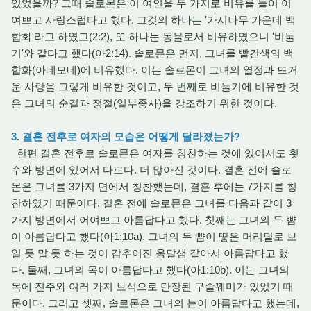
있었을까? 그때 솔로몬은 이 여인을 두 가지로 비유를 들어 어
여쁘고 사랑스럽다고 했다. 그것의 하나는 '가시나무 가운데 백
합화'라고 하였고(2:2), 또 하나는 동물로서 비유하였으니 '비둘
기'와 같다고 했다(아2:14). 솔로몬은 먼저, 그녀를 빨간색의 백
합화(아네모네)에 비유했다. 이는 솔로몬이 그녀의 열정과 뜨거
운 사랑을 그렇게 비유한 것이고, 두 번째로 비둘기에 비유한 것
은 그녀의 순결과 정절(일부종사)을 강조하기 위한 것이다.
3. 결혼 전후로 여자의 모습은 어떻게 달라졌는가?
한편 결혼 전후로 솔로몬은 여자를 칭찬하는 것에 있어서도 횟
수와 방면에 있어서 다르다. 더 많아진 것이다. 결혼 전에 솔로
몬은 그녀를 3가지 면에서 칭찬했는데, 결혼 후에는 7가지를 칭
찬하였기 때문이다. 결혼 전에 솔로몬은 그녀를 다음과 같이 3
가지 방면에서 어여쁘고 아름답다고 했다. 첫째는 그녀의 두 뺨
이 아름답다고 했다(아1:10a). 그녀의 두 뺨이 땋은 머리털로 보
일 듯 말 듯 하는 것이 감추어진 옹달샘 같아서 아름답다고 했
다. 둘째, 그녀의 목이 아름답다고 했다(아1:10b). 이는 그녀의
목에 진주와 여러 가지 보석으로 단장된 구슬꿰미가 있었기 때
문이다. 그리고 셋째, 솔로몬은 그녀의 눈이 아름답다고 했는데,