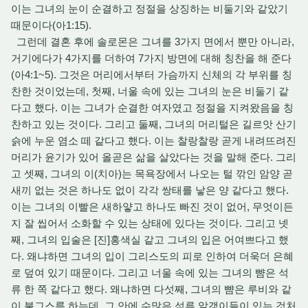
이는 그녀의 눈이 순결하고 정절을 상징하는 비둘기와 같았기
때문이다(아1:15).
그런데 결혼 후에 솔로몬은 그녀를 3가지 면에서 뿐만 아니라,
거기에다가 4가지를 더하여 7가지 방면에 대해 칭찬을 해 준다
(아4:1~5). 그것은 머리에서부터 가슴까지 신체의 각 부위를 칭
찬한 것이었는데, 첫째, 너울 속에 있는 그녀의 눈은 비둘기 같
다고 했다. 이는 그녀가 순결한 여자였고 정절을 지켜왔음을 칭
찬하고 있는 것이다. 그리고 둘째, 그녀의 머리털은 길르앗 산기
슭에 누운 염소 떼 같다고 했다. 이는 찰랑찰랑 곧게 내려뜨려진
머리가 윤기가 있어 올곧은 삶을 살았다는 것을 말해 준다. 그리
고 셋째, 그녀의 이(치아)는 목욕장에서 나오는 털 깎인 암양 곧
새끼 없는 것은 하나도 없이 각각 쌍태를 낳은 양 같다고 했다.
이는 그녀의 이빨은 새하얗고 하나도 빠진 것이 없어, 무엇이든
지 잘 씹어서 소화할 수 있는 상태에 있다는 것이다. 그리고 넷
째, 그녀의 입술은 [진]홍색실 같고 그녀의 입은 어여쁘다고 했
다. 왜냐하면 그녀의 입이 그리스도의 피로 인하여 더욱더 은혜
로 덮여 있기 때문이다. 그리고 너울 속에 있는 그녀의 뺨은 석
류 한 쪽 같다고 했다. 왜냐하면 다섯째, 그녀의 뺨은 루비와 같
이 불그스름 하는데, 그 안에 수많은 석류 알갱이들이 있는 것처