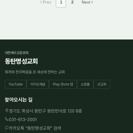
Prev
1
2
Next
대한예수교장로회
동탄명성교회
회개와 천국복음을 온 세상에 전하는 교회
YouTube
카카오채널
Play Store 앱
쇼핑몰
선교회
찾아오시는 길
경기도 화성시 동탄구 동탄반석로 120 8층
031-613-2001
카카오톡 "
동탄명성교회
" 검색