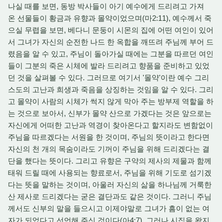
나실 때를 보면, 동방 박사들이 아기 예수에게 드리려고 가져
온 선물들이 황금과 유향과 몰약이었으며(마2:11), 예수께서 죽
으실 무렵을 보면, 베다니 문둥이 시몬의 집에 어떤 여인이 있어
서 그녀가 자신의 순전한 나드 한 옥합을 깨뜨려 주님께 부어 드
렸음을 알 수 있고, 주님이 돌아가실 때에는 그분을 따르던 여인
들이 그분의 죽은 시체에 발라 드리려고 향품을 준비하고 있었
던 것을 살펴볼 수 있다. 그러므로 여기서 '몰약'이란 예수 그리
스도의 고난과 희생과 죽음을 상징하는 것임을 알 수 있다. 그리
고 몰약이 사람의 시체가 썩지 않게 막아 주는 방부제 역할을 하
는 것으로 보아서, 신부가 몰약 산으로 가겠다는 것은 앞으로는
자신에게 어떠한 고난과 역경이 찾아온다고 할지라도 변함없이
주님을 따르겠다는 서원을 한 것이며, 주님의 뜻이라고 한다면
자신의 천 개의 목숨이라도 기꺼이 주님을 위해 드리겠다는 결
단을 했다는 뜻이다. 그리고 유향은 구약의 제사의 제물과 함께
태워 드릴 때에 사용되는 향료로서, 주님을 위해 기도로 섬기겠
다는 뜻을 말하는 것이며, 아울러 자신의 삶을 하나님께 거룩한
산 제사로 드리겠다는 굳은 결단과도 같은 것이다. 그러니 주님
께서도 신부의 말을 들으시고 이제야말로 그녀가 흠이 없는 여
자가 되었다고 선언해 주신 것이다(아4:7). 그러나 시집을 왔지