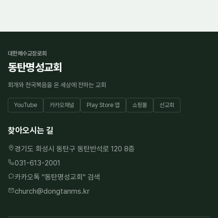
대한예수교장로회
동탄명성교회
회개와 천국복음을 온 세상에 전하는 교회
YouTube
카카오채널
Play Store 앱
쇼핑몰
선교회
찾아오시는 길
경기도 화성시 동탄구 동탄반석로 120 8층
031-613-2001
카카오톡 "
동탄명성교회
" 검색
church@dongtanms.kr