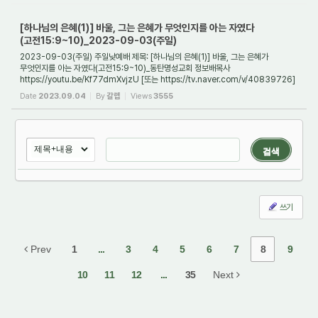
[하나님의 은혜(1)] 바울, 그는 은혜가 무엇인지를 아는 자였다
(고전15:9~10)_2023-09-03(주일)
2023-09-03(주일) 주일낮예배 제목: [하나님의 은혜(1)] 바울, 그는 은혜가
무엇인지를 아는 자였다(고전15:9~10)_동탄명성교회 정보배목사
https://youtu.be/Kf77dmXvjzU [또는 https://tv.naver.com/v/40839726]
1. 들어가며 '은혜', 이것은 오늘날 교회에서...
Date
2023.09.04
By
갈렙
Views
3555
검색
쓰기
Prev
1
...
3
4
5
6
7
8
9
10
11
12
...
35
Next