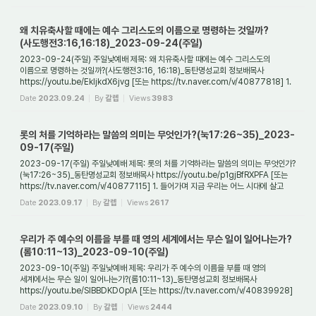
왜 치유축사할 때에는 예수 그리스도의 이름으로 명령하는 것일까?
(사도행전3:16,16:18)_2023-09-24(주일)
2023-09-24(주일) 주일낮예배 제목: 왜 치유축사할 때에는 예수 그리스도의
이름으로 명령하는 것일까?(사도행전3:16, 16:18)_동탄명성교회 정보배목사
https://youtu.be/EkIjkdX6jvg [또는 https://tv.naver.com/v/40877818] 1.
들어가며 예수님의 가르침을 ...
Date
2023.09.24
By
갈렙
Views
3983
롯의 처를 기억하라는 말씀의 의미는 무엇인가?(눅17:26~35)_2023-
09-17(주일)
2023-09-17(주일) 주일낮예배 제목: 롯의 처를 기억하라는 말씀의 의미는 무엇인가?
(눅17:26~35)_동탄명성교회 정보배목사 https://youtu.be/p1gjBfRXPFA [또는
https://tv.naver.com/v/40877115] 1. 들어가며 지금 우리는 어느 시대에 살고
있는가? 우리는 과...
Date
2023.09.17
By
갈렙
Views
2617
우리가 주 예수의 이름을 부를 때 영의 세계에서는 무슨 일이 일어나는가?
(롬10:11~13)_2023-09-10(주일)
2023-09-10(주일) 주일낮예배 제목: 우리가 주 예수의 이름을 부를 때 영의
세계에서는 무슨 일이 일어나는가?(롬10:11~13)_동탄명성교회 정보배목사
https://youtu.be/SlBBDKDOplA [또는 https://tv.naver.com/v/40839928]
1. 들어가며 사람들이 주 예수의 이...
Date
2023.09.10
By
갈렙
Views
2444