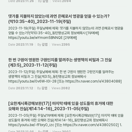
Date
2023.11.26
By
갈렙
Views
2094
댓가를 지불하지 않았는데 과연 은혜로서 영광을 얻을 수 있는가?
(막10:35~40)_2023-11-19(주일)
2023-11-19(주일) 주일낮예배 제목: 댓가를 지불하지 않았는데 과연 은혜로서 영광을
얻을 수 있는가?(막10:35~40)_동탄명성교회 정보배목사 [1부예배]
https://youtu.be/wYmom5BNNQE [2부예배]
https://youtu.be/heZV_6BGcZU [또는 https://tv.naver.com/v/45...
Date
2023.11.19
By
갈렙
Views
2395
한 번 구원이 영원한 구원인지를 알려주는 생명책의 비밀과 그 진실
(계3:5)_2023-11-12(주일)
2023-11-12(주일) 주일낮예배 제목: 한 번 구원이 영원한 구원인지를 알려주는
생명책의 비밀과 그 진실(계3:5)_동탄명성교회 정보배목사
https://youtu.be/0v6W-l0I-28 [또는 https://tv.naver.com/v/43804088]
1. 들어가며 갑각류와 양서류와 파충류 그리고 ...
Date
2023.11.12
By
갈렙
Views
2082
[요한계시록강해보완(17)] 마지막 때에 있을 성도들의 휴거에 대한
오해와 진실(계14:14~16)_2023-11-05(주일)
2023-11-05(주일) 주일낮1부예배 제목: [요한계시록강해보완(17)] 마지막 때에 있을
성도들의 휴거에 대한 오해와 진실(계14:14~16)_동탄명성교회 정보배목사
https://youtu.be/-fFbryO_izc [또는 https://tv.naver.com/v/43802502] 1.
들어가며 '휴거'란 무엇...
Date
2023.11.05
By
갈렙
Views
3007