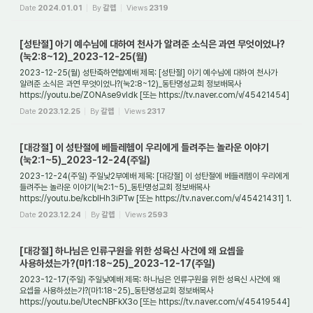
1. 들어가며 어떻게 하면 사람이 바뀔 수가 있는...
Date
2024.01.01
By
갈렙
Views
2319
[성탄절] 아기 예수님에 대하여 천사가 알려준 소식은 과연 무엇이었나?
(눅2:8~12)_2023-12-25(월)
2023-12-25(월) 성탄축하연합예배 제목: [성탄절] 아기 예수님에 대하여 천사가
알려준 소식은 과연 무엇이었나?(눅2:8~12)_동탄명성교회 정보배목사
https://youtu.be/ZONAse9vIdk [또는 https://tv.naver.com/v/45421454]
1. 들어가며 예수께서 탄생했다는 ...
Date
2023.12.25
By
갈렙
Views
2317
[대강절] 이 성탄절에 베들레헴이 우리에게 들려주는 놀라운 이야기
(눅2:1~5)_2023-12-24(주일)
2023-12-24(주일) 주일낮2부예배 제목: [대강절] 이 성탄절에 베들레헴이 우리에게
들려주는 놀라운 이야기(눅2:1~5)_동탄명성교회 정보배목사
https://youtu.be/kcbIHh3iPTw [또는 https://tv.naver.com/v/45421431] 1.
들어가며 예수께서는 왜 이 땅에 오셨...
Date
2023.12.24
By
갈렙
Views
2593
[대강절] 하나님은 인류구원을 위한 성육신 사건에 왜 요셉을
사용하셨는가?(마1:18~25)_2023-12-17(주일)
2023-12-17(주일) 주일낮예배 제목: 하나님은 인류구원을 위한 성육신 사건에 왜
요셉을 사용하셨는가?(마1:18~25)_동탄명성교회 정보배목사
https://youtu.be/UtecNBFkX3o [또는 https://tv.naver.com/v/45419544]