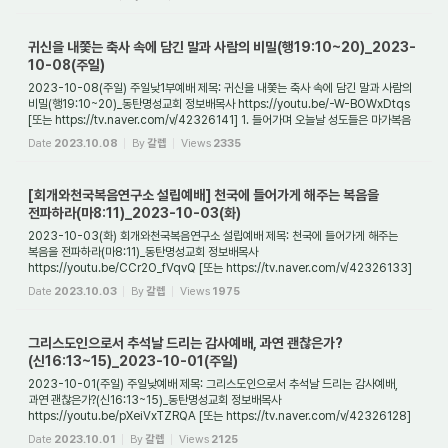
귀신을 내쫓는 축사 속에 담긴 말과 사람의 비밀(행19:10~20)_2023-
10-08(주일)
2023-10-08(주일) 주일낮1부예배 제목: 귀신을 내쫓는 축사 속에 담긴 말과 사람의
비밀(행19:10~20)_동탄명성교회 정보배목사 https://youtu.be/-W-BOWxDtqs
[또는 https://tv.naver.com/v/42326141] 1. 들어가며 오늘날 성도들은 마가복음
16:17의 말씀에 의...
Date
2023.10.08
By
갈렙
Views
2335
[회개와천국복음연구소 설립예배] 천국에 들어가게 해주는 복음을
전파하라(마8:11)_2023-10-03(화)
2023-10-03(화) 회개와천국복음연구소 설립예배 제목: 천국에 들어가게 해주는
복음을 전파하라(마8:11)_동탄명성교회 정보배목사
https://youtu.be/CCr2O_fVqvQ [또는 https://tv.naver.com/v/42326133]
1. 들어가며 우리는 이제 마지막 시대에 접어들었다. ...
Date
2023.10.03
By
갈렙
Views
1975
그리스도인으로서 추석날 드리는 감사예배, 과연 괜찮은가?
(신16:13~15)_2023-10-01(주일)
2023-10-01(주일) 주일낮예배 제목: 그리스도인으로서 추석날 드리는 감사예배,
과연 괜찮은가?(신16:13~15)_동탄명성교회 정보배목사
https://youtu.be/pXeiVxTZRQA [또는 https://tv.naver.com/v/42326128]
1. 들어가며 오늘날 그리스도인들은 추석 명절이 ...
Date
2023.10.01
By
갈렙
Views
2125