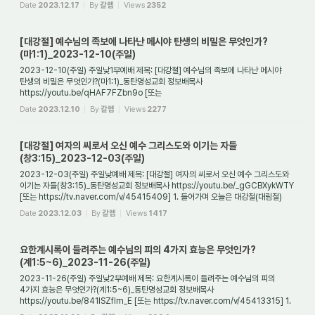
1. 들어가며 예수께서 이 땅에 육신을 입고 ...
Date
2023.12.17
By
갈렙
Views
2352
[대강절] 예수님의 족보에 나타난 메시야 탄생의 비밀은 무엇인가?
(마1:1)_2023-12-10(주일)
2023-12-10(주일) 주일낮1부예배 제목: [대강절] 예수님의 족보에 나타난 메시야
탄생의 비밀은 무엇인가?(마1:1)_동탄명성교회 정보배목사
https://youtu.be/qHAF7FZbn9o [또는
https://tv.naver.com/v/45416804] 1. 들어가며 예수님은 약속을 따라 이 땅에 ...
Date
2023.12.10
By
갈렙
Views
2277
[대강절] 여자의 씨로서 오신 예수 그리스도와 이기는 자들
(창3:15)_2023-12-03(주일)
2023-12-03(주일) 주일낮예배 제목: [대강절] 여자의 씨로서 오신 예수 그리스도와
이기는 자들(창3:15)_동탄명성교회 정보배목사 https://youtu.be/_gGCBXykWTY
[또는 https://tv.naver.com/v/45415409] 1. 들어가며 오늘은 대강절(대림절)
첫째 주일이다. '...
Date
2023.12.03
By
갈렙
Views
1417
요한계시록이 들려주는 예수님의 피의 4가지 효능은 무엇인가?
(계1:5~6)_2023-11-26(주일)
2023-11-26(주일) 주일낮2부예배 제목: 요한계시록이 들려주는 예수님의 피의
4가지 효능은 무엇인가?(계1:5~6)_동탄명성교회 정보배목사
https://youtu.be/841lSZflm_E [또는 https://tv.naver.com/v/45413315] 1.
들어가며 예수께서는 하나님이시지만 사람으...