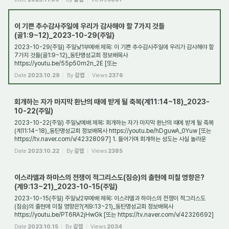
이 기쁜 추수감사주일에 우리가 감사해야 할 7가지 것들
(골1:9~12)_2023-10-29(주일)
2023-10-29(주일) 주일낮1부예배 제목: 이 기쁜 추수감사주일에 우리가 감사해야 할
7가지 것들(골1:9~12)_동탄명성교회 정보배목사
https://youtu.be/55p50m2n_2E [또는
https://tv.naver.com/v/43708328] 1. 들어가며 오늘은 교회가 추수감사주일로
Date
2023.10.29
By
갈렙
Views
2376
지키는 ...
회개하는 자가 마지막 환난의 때에 받게 될 축복(계11:14~18)_2023-
10-22(주일)
2023-10-22(주일) 주일낮예배 제목: 회개하는 자가 마지막 환난의 때에 받게 될 축복
(계11:14~18)_동탄명성교회 정보배목사 https://youtu.be/hDguwA_0Yuw [또는
https://tv.naver.com/v/42328097] 1. 들어가며 회개하는 성도는 사실 놀라운
축복을 받게 된다....
Date
2023.10.22
By
갈렙
Views
2385
이스라엘과 하마스의 전쟁이 적그리스도(짐승)의 출현에 미칠 영향은?
(계9:13~21)_2023-10-15(주일)
2023-10-15(주일) 주일낮2부예배 제목: 이스라엘과 하마스의 전쟁이 적그리스도
(짐승)의 출현에 미칠 영향은?(계9:13~21)_동탄명성교회 정보배목사
https://youtu.be/PT6RA2jHwGk [또는 https://tv.naver.com/v/42326692]
1. 들어가며 지난 10월 7일, 팔레스타...
Date
2023.10.15
By
갈렙
Views
2034