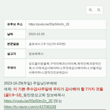
유투브 주소
https://youtu.be/55p50m2n_2E
날짜
2023-10-29
본문말씀
골로새서 1:9~1(신약 410면)
설교자
정보배목사
성도들이받을복,구약의복과신약의복,육적인복과영적인
주제어
복,누구에게감사해야하나,무엇에감사해야하나,어떻게감
사해야하나,영적인진보에감사
2023-10-29(주일) 주일낮1부예배
제목:
이 기쁜 추수감사주일에 우리가 감사해야 할 7가지 것들
(골1:9~12)
_동탄명성교회 정보배목사
https://youtu.be/55p50m2n_2E
[또는
https://tv.naver.com/v/43708328
]