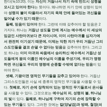
한다(눅10:20). 이는
자신이 거듭나서 자기 속에 반드시 성령을
모시고 있어야 한다
는 뜻이다. 왜냐하면 자기 안에 성령이 있어
야
성령의 불이 타올라서 자기의 육체 안에 들어있는 귀신들을
밀어낼 수가 있기 때문
이다.
둘째, 믿음이 있어야
한다. 그런데 이때 갖추어야 할 믿음은 2
가지다. 하나는
거듭난 성도들 안에 계시는 예수께서 이 세상의
임금인 사탄마귀보다 큰 자이시며, 이미 사탄마귀를 십자가에
서 완전히 이기셨기 때문에, 이제는 악한 자가 우리 거듭난 그리
스도인들을 결코 손댈 수 없다는 믿음
을 갖추어야 한다. 그리고
또 하나는
이미 마귀와 싸움에서 승리하신 예수께서 거듭난 성
도들에게 왕의 이름인 예수님의 이름을 주셨기에, 우리가 명령
하면 귀신들도 우리의 명령에 순종할 수밖에 없다는 믿음
이 있
어야 한다.
셋째, 기왕이면 영적인 무기들을 갖추고 있어야
한다. 거듭난
그리스도인들은 사실 세 종류의 영적인 무기들을 사용할 수 있
다.
첫째로, 자기 손에 장착되어 있는 영적인 무기들로서 은사들
을 사용할 수 있다. 그것으로는
예수님의 피, 성령의 불, 하나님
의 빛
이 있다.
둘째로, 하나님께 구하여 자기의 손에 장착할 수
있는 무기들
도 있다. 그러한 것에는
칼(양날검)과 방패, 철장(쇠