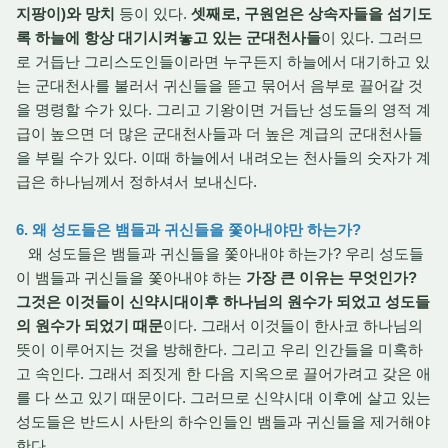
지팡이)와 망치
등이 있다.
셋째로, 구원얻은 상속자들을 섬기도
록 하늘에 항상 대기시켜놓고 있는 군대천사들
이 있다. 그러므
로 거듭난 그리스도인들이라면 누구든지 하늘에서 대기하고 있
는 군대천사를 불러서 귀신들을 뜯고 묶어서 음부로 끌어갈 것
을 명령할 수가 있다. 그리고 기왕이면 거듭난 성도들의 영적 계
급이 높으면 더 많은 군대천사들과 더 높은 계급의 군대천사들
을 부릴 수가 있다. 이때 하늘에서 내려오는 천사들의 숫자가 계
급은 하나님께서 정하셔서 보내신다
.
6. 왜 성도들은 뱀들과 귀신들을 쫓아내야만 하는가?
왜 성도들은 뱀들과 귀신들을 쫓아내야 하는가? 우리 성도들
이 뱀들과 귀신들을 쫓아내야 하는
가장 큰 이유는 무엇인가?
그것은 이것들이 신약시대이후 하나님의 원수가 되었고 성도들
의 원수가 되었기 때문
이다. 그래서 이것들이 한사코 하나님의
뜻이 이루어지는 것을 방해한다. 그리고 우리 인간들을 미혹하
고 속인다. 그래서 죄짓게 한 다음 지옥으로 끌어가려고 갖은 애
를 다 쓰고 있기 때문이다. 그러므로 신약시대 이후에 살고 있는
성도들은 반드시 사탄의 하수인들인 뱀들과 귀신들을 제거해야
한다.