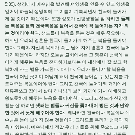
5:39). 성경에서 예수님을 발견해야 영생을 얻을 수 있고 영생을
얻어야 하늘의 생명책에 그 이름이 기록되면서 천국에 들어가
게 될 것이기 때문이다. 또한 성도가 신앙생활을 잘 하려면
둘째
는 복음을 듣되 천국복음을 들어서 천국에 꼭 들어가는 자가 되
는 것이라야 한다
. 성도들이 복음을 듣는 것은 매우 중요하다.
하지만 우리의 영혼을 천국에 들어가게 해주는 복음을 들어야
한다. 그래야 자신의 육체가 죽는 날에 자기 영혼이 천국에 들어
가기 때문이다. 하지만 오늘날 교회에서는 그 영혼이 천국에 들
어가게 해주는 복음을 전파하기보다는 이 세상에서 잘 살고 행
복하게 사는 법을 가르친다. 아니다. 우리가 들어야 할 복음을
천국이 어떤 곳이며 어떻게 해야 천국에 들어갈 수 있는지를 가
르쳐주는 복음이어야 한다. 그리고 천국에 들어가되 거기에서
면류관쓰고 집에서 살며 하나님의 보좌 가까이 가서 예배하고
왕노릇하게 해주는 복음을 들어야 한다. 그리고 성도가 신앙생
활을 잘 하려면
셋째는 뱀들과 귀신들 쫓아내어 병든 것과 연약
한 것에서 낫게 해주어야 한다.
왜나하면 천국이나 복음이나 예
수님은 눈에 보이지 않는 것들이다. 그러므로 우리가 천국과 지
옥이 있는지, 예수님께서 정말 우리 죄들을 위해 죽으셨고 저주
에서 속량하셨는지를 알기 위해서는 눈에 보이는 어떤 간증들