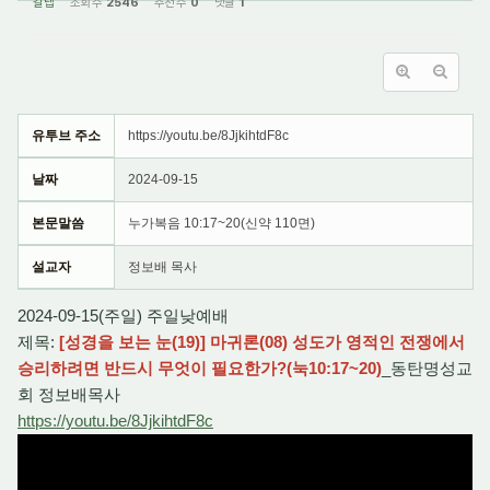
갈렙
조회 수
2546
추천 수
0
댓글
1
유투브 주소
https://youtu.be/8JjkihtdF8c
날짜
2024-09-15
본문말씀
누가복음 10:17~20(신약 110면)
설교자
정보배 목사
2024-09-15(주일) 주일낮예배
제목:
[성경을 보는 눈(19)] 마귀론(08) 성도가 영적인 전쟁에서
승리하려면 반드시 무엇이 필요한가?(눅10:17~20)
_동탄명성교
회 정보배목사
https://youtu.be/8JjkihtdF8c