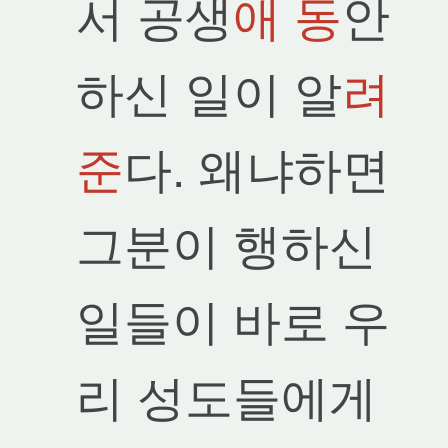
서 공생
애 동
안
하신 일이 알
려
준
다. 왜냐하면
그분이 행하신
일들이 바로 우
리 성도들에게