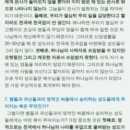
에게 은사가 들어오지 않을 뿐더러 이미 받은 채 있는 은사로 밖
으로 나타나지 않는다
. 그놈들이 은사가 발현되는 것을 막아버
리기 때문이다.
둘째로, 우리가 열심히 주의 일을 감당한다고 할
지라도 천국에 천국집이 안 생긴다
. 왜냐하면 우리가 열심히 수
고했어도 조상의 영들과 무당의 영들이 함께 하여 일한 것은 하
나님께서 계산해주지 않기 때문이다. 그러므로 신앙생활을
20~30년을 해 온 성도라도 천국에 천국집을 마련해둔 성도들이
그리 많지 않다.
셋째로, 하나님의 사역자로 쓰임받을 수 있지만
오랫동안 그리고 깨끗한 자로서 쓰임받지 못한다.
아직 자기 속
에 있는 영들을 처리하지 않았기 때문이다. 그러므로 하나님께
서 어떤 사람을 쓰신다고 할지라도 끝까지 쓰시지 않는다. 그러
므로 우리 성도들은 예수님을 믿어서 하나님의 자녀가 되었다
면 가장 우선적으로 회개부터 해야 한다.
7. 뱀들과 귀신들과의 영적인 싸움에서 승리하는 성도들에게 주
어지는 복은 무엇인가?
그렇다면 뱀들과 귀신들과의 영적인 싸움에서 승리하는 성도
들에게는 어떤 복이 주어지는가? 가장 중요한 것은
첫째로, 영
적으로는 천국에서 하나님의 나라를 유업으로 물려받는 성도가