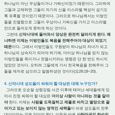
하나님이 아닌 우상들이거나 가짜신이었기 때문이다. 그리하여
그들과 교제하면 그들이 자기의 신을 이스라엘 백성이 섬기도
록 유혹할 것이었기 때문이다. 그러므로 하나님께서는 이방인
들을 진멸함으로 그들이 우상이나 가짜신을 가지고 이스라엘
안으로 들어오게 못하게 하신 것이다.
그런데
신약시대에 들어와서 양상은 완전히 달라지게 된다. 왜
냐하면 이제는 이방인들도 복음을 전해주어야 대상이 되었기
때문
이다. 그래서 이방인들도 구원받아 하나님의 자녀가 되고
하나님의 상속자가 되어야 하기에, 더이상 하나님을 믿지 않는
이방인들을 죽이거나 전멸시키라는 명령은 단 한 번도 하시지
않았던 것이다. 오히려 그들에게 가서 천국복음을 전해주어 그
들을 제자로 삼으라고 말씀하셨던 것이다(요28:18~20).
4. 신약시대 성도들이 싸워야 할 대상은 대체 누구인가?
그러므로 오순절 성령강림 사건 이후에 태어난 세대들에게 있
어서 진정 싸워야 할 대상은
더이상 사람이 아니라는 것을 알아
야
한다. 이제는
사람을 도둑질하고 제물로 바치고 멸망으로 끌
어가고 있는 보이지 않는 영적인 세력들
이 바로 성도들의 전투
대상이라는 것을 알아야 한다. 이들은 바로
사탄마귀의 하수인