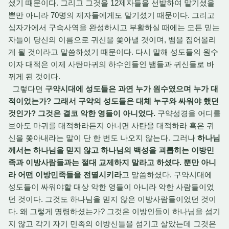
셨기 때문이다. 그리고 그것을 12제자들을 선발하여 맡기셨을
뿐만 아니라 70명의 제자들에게도 맡기셨기 때문이다. 그리고
십자가에서 구속사역을 완성하시고 부활하실 때에는 모든 믿는
자들이 당신의 이름으로 귀신을 쫓아낼 것이며, 뱀을 집어올리
게 될 것이라고 말씀하셨기 때문이다. 다시 말해 성도들의 원수
이자 대적은 이제 사탄마귀의 하수인들인 뱀들과 귀신들로 바
뀌게 된 것이다.
그렇다면
구약시대에 성도들은 과연 누가 원수였으며 누가 대
적이었는가? 그래서 구약의 성도들은 대체 누구와 싸워야 했던
것인가? 그것은 결코 악한 영들이 아니었다.
구약성경을 어디를
보아도 마귀를 대적하라든지 아니면 사탄을 대적하라 혹은 귀
신을 쫓아내라는 말이 단 한 번도 나오지 않는다. 그러나
하나님
께서는 하나님을 믿지 않고 하나님의 백성을 괴롭히는 이방민
족과 이방사람들과는 절대 교제하지 말라고 하셨다. 뿐만 아니
라 어떤 이방민족들을 전멸시키라
고 말씀하셨다. 구약시대에
성도들이 싸워야할 대상 악한 영들이 아니라 악한 사람들이었
던 것이다. 그것도 하나님을 믿지 않은 이방사람들이었던 것이
다. 왜 그렇게 명령하셨는가? 그것은 이방인들이 하나님을 섬기
지 않고 각기 자기 민족의 이방신들을 섬기고 살았는데 그것은