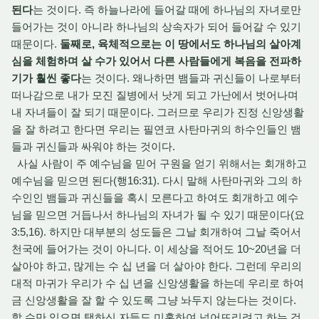
된다
는 것이다. 즉 하늘나라에 들어갈 때에 하나님의 자녀로만
들어가는 것이 아니라 하나님의 상속자가 되어 들어갈 수 있기
때문이다.
둘째로, 육체적으로는 이 땅에서도 하나님의 살아계
심을 체험하며 살 수가 있어서 다른 사람들에게 복음을 전파하
기가 훨씬 좋다
는 것이다. 왜나하면 뱀들과 귀신들이 나로부터
떠나감으로 내가 모진 질병에서 낫게 되고 가난에서 벗어나며
내 자녀들이 잘 되기 때문이다. 그러므로 우리가 진정 신앙생활
을 잘 하려고 한다면 우리는 필연코 사탄마귀의 하수인들인 뱀
들과 귀신들과 싸워야 하는 것이다.
사실 사람이 주 예수님을 믿어 구원을 얻기 위해서는 회개하고
예수님을 믿으면 된다(행16:31). 다시 말해 사탄마귀와 그의 하
수인인 뱀들과 귀신들을 혹시 모른다고 하여도 회개하고 예수
님을 믿으면 거듭나서 하나님의 자녀가 될 수 있기 때문이다(요
3:5,16). 하지만 대부분의 성도들은 그날 회개하여 그날 죽어서
천국에 들어가는 것이 아니다. 이 세상을 적어도 10~20년을 더
살아야 하고, 많게는 수 십 년을 더 살아야 한다. 그런데 우리의
대적 마귀가 우리가 수 십 년을 신앙생활을 하는데 우리로 하여
금 신앙생활을 잘 할 수 있도록 그냥 놔두지 않는다는 것이다.
할 수만 있으면 택하신 자들도 미혹하여 넘어뜨리려고 하는 것