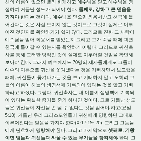
신의 이름이 없으면 빨리 회개하고 예수님을 믿고 예수님을 영
접하여 거듭난 성도가 되어야 한다.
둘째로, 강하고 큰 믿음을
가져야
한다는 것이다. 예수님을 믿으면 죄용서받고 천국에 들
어간다는 것은 사실 보이지 않는 것이므로 그것이 실제로 이루
어진 것인지를 확인하기가 쉽지 않다. 그러므로 진짜 그 사람이
예수님을 믿어 죄용서를 받았는지 그리고 그가 죽을 때에 과연
천국에 들어갈 수 있는지를 확인하기 어렵다. 그러므로 귀신축
사를 통해 그러한 영적인 것이 실제로 이루어질 것임을 확인해
보아야 한다. 그래서 예수께서도 70명의 제자들에게도 그들이
예수의 이름으로 귀신을 쫓겨냈다는 것을 기뻐하면서 보고했을
때에, 귀신들이 쫓겨나가는 것을 보고 기뻐하지 말고 오히려 그
들의 이름이 하늘의 생명책에 기록되어 있다는 것을 알고 기뻐
하라고 하셨다. 그렇다. 귀신축사는 내 이름이 생명책에 기록되
어 있다는 확실한 증거들 중의 하나인 것이다. 고로 거듭난 성도
들은 귀신들이 자신을 손 댈 수 없다는 것을 믿어야 하고(요일
5:18), 거듭난 우리 그리스도인들이 귀신에게 명령하면 그대로
이루어진다는 믿음을 가져야 한다(마17:19~20). 그리고 그놈들
에게 단호하게 명령해야 한다. 그리고 마지막으로
셋째로, 기왕
이면 뱀들과 귀신들과 싸울 수 있는 무기들을 장착해야
한다. 그