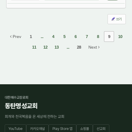
쓰기
Prev
1
...
4
5
6
7
8
9
10
11
12
13
...
28
Next
대한예수교장로회
동탄명성교회
회개와 천국복음을 온 세상에 전하는 교회
YouTube
카카오채널
Play Store 앱
쇼핑몰
선교회