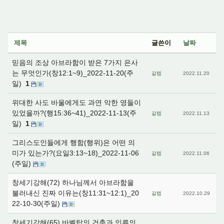
제목
글쓴이
날짜
믿음의 조상 아브라함이 받은 7가지 은사
는 무엇인가(창12:1~9)_2022-11-20(주
갈렙
2022.11.20
일)
1
위대한 사도 바울에게도 과연 악한 영들이
있었을까?(행15:36~41)_2022-11-13(주
갈렙
2022.11.13
일)
1
그리스도인들에게 행함(행위)은 어떤 의
미가 있는가?(요일3:13~18)_2022-11-06
갈렙
2022.11.06
(주일)
창세기강해(72) 하나님께서 아브라함을
불러내신 진짜 이유는(창11:31~12:1)_20
갈렙
2022.10.29
22-10-30(주일)
창세기강해(65) 바벨탑의 건축과 인류의