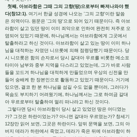
첫째, 아브라함은 그때 그의 고향(땅)으로부터 빠져나와야 했
다(창12:1)
.
여기서 한글 성경에 나오는 '그의 고향'이란 말씀
은 의역이다. 원문은 '그의 땅'으로 되어 있기 때문이다. 즉 아브
라함이 살고 있던 땅이 이미 죄악으로 인하여 완전히 저주로 오
염되어 있었기 때문에, 하나님께서는 아브라함에게 그곳에서
탈출하라고 하신 것이다. 아브라함이 살고 있는 땅이 이미 하나
님을 대적하는 자였던 니므롯에 의해 점령당했기 때문이다. 당
시 니므롯은 함의 손자로서 당시 갈대아 우르를 비롯한 메소포
타미아 남부와 중부 지역을 다스리고 있었는데, 그가 바로 사람
들을 꼬드겨 하나님을 대적하게 만들었으며 우상의 신전을 만
들어 숭배케 한 장본인으로 활동하고 있었기 때문이다. 거기에
있으면, 결코 한 분 하나님을 섬길 수도 없을 뿐더러, 그러다가
목숨도 부지하기 어려웠기에, 하나님께서는 그로 하여금 갈대
아 우르로부터 탈출하여 멀리 떠나라고 하신 것이다.
그렇다면 당시 아브라함이 당시 살고 있었던 땅은 어디였는
가? 그것은 하란이었는가? 아니면 갈대아 우르였는가? 창세기
12장만 읽어 보면, 그곳은 하란이다. 앞뒤 문맥을 보면, 그의 아
버지 데라가 하란에서 죽었고, 데라가 죽은 뒤에 아브라함이 하