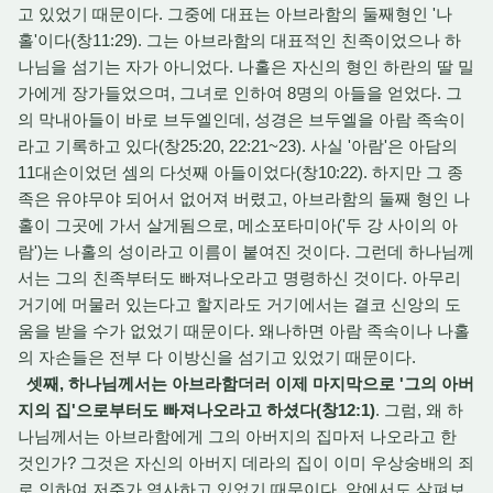
고 있었기 때문이다. 그중에 대표는 아브라함의 둘째형인 '나
홀'이다(창11:29). 그는 아브라함의 대표적인 친족이었으나 하
나님을 섬기는 자가 아니었다. 나홀은 자신의 형인 하란의 딸 밀
가에게 장가들었으며, 그녀로 인하여 8명의 아들을 얻었다. 그
의 막내아들이 바로 브두엘인데, 성경은 브두엘을 아람 족속이
라고 기록하고 있다(창25:20, 22:21~23). 사실 '아람'은 아담의
11대손이었던 셈의 다섯째 아들이었다(창10:22). 하지만 그 종
족은 유야무야 되어서 없어져 버렸고, 아브라함의 둘째 형인 나
홀이 그곳에 가서 살게됨으로, 메소포타미아('두 강 사이의 아
람')는 나홀의 성이라고 이름이 붙여진 것이다. 그런데 하나님께
서는 그의 친족부터도 빠져나오라고 명령하신 것이다. 아무리
거기에 머물러 있는다고 할지라도 거기에서는 결코 신앙의 도
움을 받을 수가 없었기 때문이다. 왜나하면 아람 족속이나 나홀
의 자손들은 전부 다 이방신을 섬기고 있었기 때문이다.
셋째, 하나님께서는 아브라함더러 이제 마지막으로 '그의 아버
지의 집'으로부터도 빠져나오라고 하셨다(창12:1)
. 그럼, 왜 하
나님께서는 아브라함에게 그의 아버지의 집마저 나오라고 한
것인가? 그것은 자신의 아버지 데라의 집이 이미 우상숭배의 죄
로 인하여 저주가 역사하고 있었기 때문이다. 앞에서도 살펴보