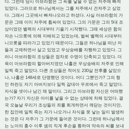
다. 그런데 당시 아브라함은 그 씨를 낳을 수 없는 저주에 빠져
있었다. 그러므로 하나님께서는 그를 저주에서 건져주고 싶었
다. 그래서 그곳에서 빠져나오라고 하셨다. 사실 아브라함의 가
문은 그때 이미 저주에 휩싸여 있었다. 그의 가문은 그의 5대 조
상이었던 벨렉의 시대부터 기울기 시작했다. 그때 세상은 함의
자손 니므롯에 의해 지배되고 있었는데, 벌써 벨렉의 시대부터
니므롯을 따라가고 있었기 때문이다. 그들은 하나님을 떠난 자
들과 교제하면서 살고 있었고 우상숭배를 자행하고 있었다. 그
러니 아브라함의 조상들은 점차로 수명이 단축되고 있었다. 더
욱이 아브라함의 할아버지였던 나홀은 우상숭배의 저주로 인해
일찍 죽고 말았다. 다른 조상들은 적어도 230살 전후를 살았으
나, 나홀은 148세로 단명했던 것이다. 어디 그뿐인가? 그의 형
인 하란도 자기 아버지보다 일찍 갈대아 우르에서 죽고 말았다.
자식을 셋이나 남긴 채 말이다. 그리고 아브라함 자신은 어떠했
는가? 자기 자신은 아이를 낳을 수 없는 상태에 처해 있었다. 결
국 오늘날 우리가 조상들의 죄를 회개하면서 깨닫는 것이지만,
한 집안에 일찍 죽는 자가 나오거나 자식을 못 낳는 일이 발생하
는 것은 다 저주가 그 가문에 들어온 것이다. 그런데 하나님께서
는 노아의 홍수 이후 셈의 직계 후손을 통하여 약속의 씨를 보내