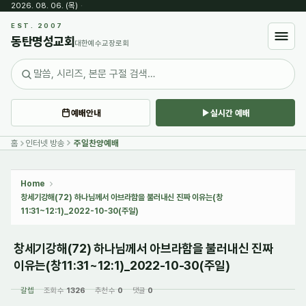
2026. 08. 06. (목)
·
Sketchbook5, 스케치북5
EST. 2007
동탄명성교회
대한예수교장로회
예배안내
실시간 예배
Sketchbook5, 스케치북5
홈
인터넷 방송
주일찬양예배
Home
창세기강해(72) 하나님께서 아브라함을 불러내신 진짜 이유는(창
11:31~12:1)_2022-10-30(주일)
창세기강해(72) 하나님께서 아브라함을 불러내신 진짜
이유는(창11:31~12:1)_2022-10-30(주일)
갈렙
조회 수
1326
추천 수
0
댓글
0