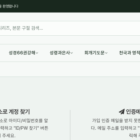
을 환영합니다
성경66권강해
성령과은사
회개기도문
천국과 영
소로 계정 찾기
인증메
소로 아이디/비밀번호를 알
가입 인증 메일을 받지 못
하고 "ID/PW 찾기" 버튼
다. 메일 주소를 입력하고 
 주세요.
릭해 