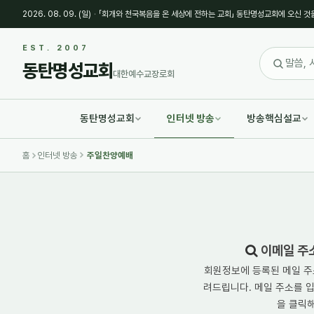
2026. 08. 09. (일)
·
「회개와 천국복음을 온 세상에 전하는 교회」 동탄명성교회에 오신 것
EST. 2007
동탄명성교회
대한예수교장로회
동탄명성교회
인터넷 방송
방송핵심설교
홈
인터넷 방송
주일찬양예배
이메일 주
회원정보에 등록된 메일 주
려드립니다. 메일 주소를 입력
을 클릭해