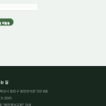
는 길
화성시 동탄구 동탄반석로 120 8층
13-2001
 "
동탄명성교회
" 검색