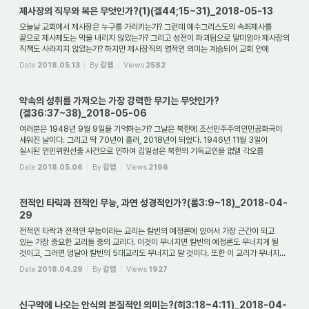
제사장의 직무와 복은 무엇인가?(1)(겔44;15~31)_2018-05-13
오늘날 교회에서 제사장은 누구를 가리키는가? 그런데 예수그리스도의 속죄제사를
끝으로 제사제도는 막을 내리지 않았는가? 그리고 성전이 파괴됨으로 말미암아 제사장의
직책도 사라지지 않았는가? 하지만 제사장직의 영적인 의미는 계승되어 교회 안에
있다...
Date
2018.05.13
By
갈렙
Views
2582
약속의 성취를 가져오는 가장 강력한 무기는 무엇인가?
(겔36:37~38)_2018-05-06
여러분은 1948년 9월 9일을 기억하는가? 그날은 북한에 조선민주주의인민공화국이
세워진 날이다. 그리고 딱 70년이 흘러, 2018년이 되었다. 1946년 11월 3일이
실시된 인민위원선출 사건으로 인하여 김일성은 북한의 기독교인을 없앨 각오를
시작한다. 그리하...
Date
2018.05.06
By
갈렙
Views
2196
전적인 타락과 전적인 무능, 과연 성경적인가?(롬3:9~18)_2018-04-
29
전적인 타락과 전적인 무능이라는 교리는 칼빈의 예정론에 있어서 가장 근간이 되고
있는 가장 중요한 교리들 중의 교리다. 이것이 무너지면 칼빈의 예정론도 무너지게 될
것이고, 그러면 덩달아 칼빈의 5대교리도 무너지고 말 것이다. 또한 이 교리가 무너지...
Date
2018.04.29
By
갈렙
Views
1927
신구약에 나오는 안식의 본질적인 의미는?(히3:18~4:11)_2018-04-