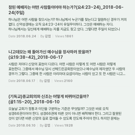
참된 예배자는 어떤 사람들이어야 하는가?(요4:23~24)_2018-06-
24(주일)
하나님은 어떤 사람을 찾으시는가? 하나님께서 누군가를 찾는다고 말씀하신 경우가 거의
없다. 신약성경에는 오직 요4:23~24이 유일무이하다. 그것은 예배하는 자다.
하나님께서는 당신에게 예배하는 자를 지금도 찾고 있다. 그렇다면 주일이 되었으니
11시에 ...
Date
2018.06.24
By
갈렙
Views
1861
니고데모는 왜 돌아가신 예수님을 장사하러 왔을까?
(요19:38~42)_2018-06-17
사람은 저마다 신앙의 표현이 다르다. 어떤 사람은 이렇게 또 어떤 사람은 저렇게
표현한다. 그중에서 예수님 당시 산헤드린공회원이었으나 예수님의 제자였던 두 사람의
경우가 그렇다. 그중에 한 사람은 아리마대 요셉이라는 사람이 있고 또 한 사람은 니고...
Date
2018.06.17
By
갈렙
Views
2160
(기독교)종교회의와 신조는 어떻게 바뀌어갔을까?
(골1:15~20)_2018-06-10
오늘날 교회가 정통과 이단을 구분하는 기준은 무엇일까? 그것은 바로 오직
성경66권이어야 한다. 성경66권에 따른 것이 아니면 배척해야 한다. 그리고 잘못된
것이 있다면 바른 신앙의 길로 접어들 수 있도록 인도해 주어야 한다. 하지만 문제는
성경66권에서...
Date
2018.06.10
By
갈렙
Views
1928