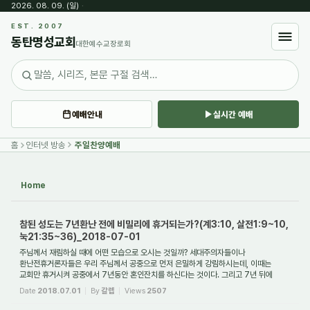
2026. 08. 09. (일)
·
Sketchbook5, 스케치북5
EST. 2007
동탄명성교회
대한예수교장로회
예배안내
실시간 예배
Sketchbook5, 스케치북5
홈
인터넷 방송
주일찬양예배
Home
참된 성도는 7년환난 전에 비밀리에 휴거되는가?(계3:10, 살전1:9~10,
눅21:35~36)_2018-07-01
주님께서 재림하실 때에 어떤 모습으로 오시는 것일까? 세대주의자들이나
환난전휴거론자들은 우리 주님께서 공중으로 먼저 은밀하게 강림하시는데, 이때는
교회만 휴거시켜 공중에서 7년동안 혼인잔치를 하신다는 것이다. 그리고 7년 뒤에
그들과 함께 지상으...
Date
2018.07.01
By
갈렙
Views
2507