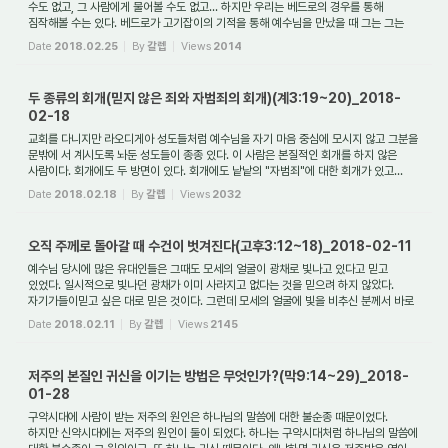
수도 없고, 그 사람에게 물어볼 수도 없고... 하지만 우리는 베드로의 경우를 통해
짐작해볼 수는 있다. 베드로가 고기잡이의 기적을 통해 예수님을 만났을 때 그는 그는
하...
Date
2018.02.25
By
갈렙
Views
2014
두 종류의 회개(믿지 않은 죄와 자범죄의 회개)(계3:19~20)_2018-
02-18
교회를 다니지만 라오디게아 성도들처럼 예수님을 자기 마음 중심에 모시지 않고 그분을
문밖에 서 계시도록 놔둔 성도들이 종종 있다. 이 사람은 본질적인 회개를 하지 않은
사람이다. 회개에도 두 방면이 있다. 회개에도 낱낱의 "자범죄"에 대한 회개가 있고...
Date
2018.02.18
By
갈렙
Views
2032
오직 주께로 돌아갈 때 수건이 벗겨진다(고후3:12~18)_2018-02-11
예수님 당시에 많은 유대인들은 그때도 모세의 얼굴이 광채로 빛나고 있다고 믿고
있었다. 일시적으로 빛나던 광채가 이미 사라지고 없다는 것을 믿으려 하지 않았다.
자기가들이믿고 싶은 대로 믿은 것이다. 그런데 모세의 얼굴에 빛을 비추신 분께서 바로
그...
Date
2018.02.11
By
갈렙
Views
2145
저주의 본질인 귀신을 이기는 방법은 무엇인가?(막9:14~29)_2018-
01-28
구약시대에 사람이 받는 저주의 원인은 하나님의 말씀에 대한 불순종 때문이었다.
하지만 신약시대에는 저주의 원인이 둘이 되었다. 하나는 구약시대처럼 하나님의 말씀에