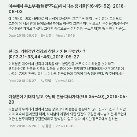
예수께서 무소부재(無所不在)하시다는 증거들(막6:45~52)_2018-
06-03
예수께서는 비록 사람으로 이 세상에 오셨지만 그분은 원래 하나님이셨다. 그러므로
그분이 이 세상 안에 들어오셨을 때에도 여전히 그분은 하나님으로서 속성들(비공유적인
속성들)을 가지고 계셨다. 그러한 속성으로는 전지전능, 무소부재(無所不在), 자존(...
Date
2018.06.03
By
갈렙
Views
1846
천국의 기형적인 성장과 참된 가치는 무엇인가?
(마13:31~33,44~46)_2018-05-27
여러분은 예수께서 천국과 지옥을 어느 분량만큼 서로 이야기하셨을 것이라고
생각하는가? 천국과 지옥의 말씀의 비중이 어느 정도라고 생각되어지는가? 마13장에
나오는 7가지 천국비유만 보더라도 천국말씀에 지옥이 계속 등장한다. 즉 주님께서는
천국비유...
Date
2018.05.27
By
갈렙
Views
2130
예정론에 기대지 말고 주님의 본을 따라가자(요6:35~40)_2018-05-
20
오늘날에 우리에게 알려져 있는 장로교의 예정론은 성경에서 많이 빗나가 있다. 하지만
이미 익숙히 들어왔던 터라, 하나님의 예정에 의한 인간의 구원은 하나님의 절대 주권에
의한 신본주의적인 구원론이라고 철썩같이 믿고 있다. 하지만 장로교에서 말하는 ...
Date
2018.05.20
By
갈렙
Views
1631