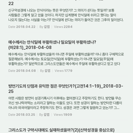
22
신구약성경에 나오는 안식이라는 뜻은 무엇인가? 그 의미가 쉰다는 뜻일까? 보통
사람들은 그렇게 알고 있을 것이다. 하지만 십계명에 안식일에 쉬라고 했다는 말이
나오지 않는다는 사실을 아는가? 안식일에 쉰다는 의미가 들어간 것은 그후의 일이었다.
원래...
Date
2018.04.22
By
갈렙
Views
2284
예수께서는 안식일에 부활하셨나 일요일이 부활하셨나?
(마28:1)_2018-04-08
예수께서는 안식일에 부활하셨을까 아니면 주일에 부활하셨을까? 아니 좀더 구체적으로
질문해보자. 예수께서는 토요일(안식일)에 부활하셨는가 아니면 일요일(주일)에
부활하셨는가? 일반적으로 그리스도인들은 예수께서 주일에 부활하셨다고 믿고 있다
(그것...
Date
2018.04.08
By
갈렙
Views
1779
방언기도의 단점과 유익한 점은 무엇인가?(고전14:1~19)_2018-03-
25
어떤 사람은 방언이 성경기록시기 이후에는 없어졌다고 주장하기도 한다. 방언을 무슨
귀신 씻나락까먹는 소리라고 말하는 이들도 있다. 또한 성경이 말하는 방언이란 다름이
아니라 외국어말이라고 주장하기도 한다. 성경은 과연 그렇게 말씀하고 있는가? 그...
Date
2018.03.25
By
갈렙
Views
1909
그리스도가 구약시대에도 실재하셨을까?(2)(신약성경을 중심으로)