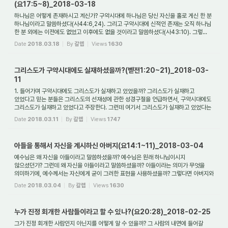
(요17:5~8)_2018-03-18
하나님은 어떻게 존재하시고 계신가? 구약시대에 하나님은 당신 자신을 홀로 게신 한 분
하나님이라고 말씀하셨다(사44:6,24). 그리고 구약시대에 신적인 존재는 오직 하나님
한 분 외에는 이전에도 없었고 이후에도 없을 것이라고 말씀하셨다(사43:10). 그렇...
Date
2018.03.18
By
갈렙
Views
1630
그리스도가 구약시대에도 실재하셨을까?(벧전1:20~21)_2018-03-
11
1. 들어가며 구약시대에도 그리스도가 실재하고 있었을까? 그리스도가 실재하고
있었다고 믿는 분들은 그리스도의 선재성에 관한 성경구절을 언급하면서, 구약시대에도
그리스도가 실재하고 있었다고 주장한다. 그런데 여기서 그리스도가 실재하고 있었다는
말...
Date
2018.03.11
By
갈렙
Views
1747
아들을 통해서 자신을 계시하신 아버지(요14:1~11)_2018-03-04
예수님은 왜 자신을 아들이라고 말씀하셨을까? 예수님은 원래 하나님이시지
않으셨던가? 그런데 왜 자신을 아들이라고 말씀하셨을까? 아들이라는 의미가 무엇을
의미하기에, 예수께서는 자신에게 굳이 그러한 표현을 사용하셨을까? 그렇다면 아버지와
예수님은...
Date
2018.03.04
By
갈렙
Views
1630
누가 진정 회개한 사람들이라고 할 수 있나?(요20:28)_2018-02-25
그가 진정 회개한 사람인지 아닌지를 어떻게 알 수 있을까? 그 사람의 내면에 들어갈