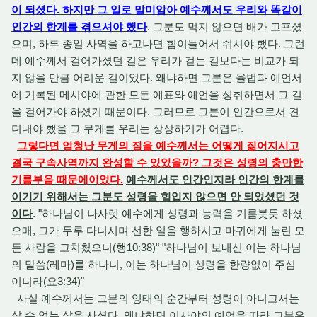
이 되셨다. 하지만 그 일로 말미암아 예수께서도
우리와 똑같이
인간의 한계를 겪으셔야 했다
. 그분도 먹지 않으면 배가 고프셨
으며, 하루 종일 사역을 하고나면 힘이들어서 쉬셔야 했다. 그런
데 예수께서 걸어가셨던 길은 우리가 걷는 길보다는 비교가 되
지 않을 만큼 어려운 길이었다. 왜냐하면 그분은 율법과 예언서
에 기록된 메시야에 관한 모든 예표와 예언을 성취하면서 그 길
을 걸어가야 하셨기 때문이다. 그러므로 그분이 인간으로서 견
뎌내야 했을 그 무게를 우리는 상상하기가 어렵다.
그렇다면 엄청난 무게의 짐을 예수께서는 어떻게 짊어지시고
결국 구속사역까지 완성할 수 있었을까? 그것은 성령의 충만한
기름부음 때문에이었다.
예수께서도 인간인지라 인간의 한계를
이기기 위해서는 그분도 성령을 힘입지 않으면 안 되었셨던 것
이다
. "하나님이 나사렛 예수에게 성령과 능력을 기름붓듯 하셨
으매, 그가 두루 다니시며 선한 일을 행하시고 마귀에게 눌린 모
든 사람을 고치쳤으니(행10:38)" "하나님이 보내신 이는 하나님
의 말씀(레마)를 하나니, 이는 하나님이 성령을 한량없이 주심
이니라(요3:34)"
사실 예수께서는 그분의 잉태의 순간부터 성령이 아니고서는
살 수 없는 삶을 사셨다. 왜냐하면 이사야의 예언을 따라 그분은