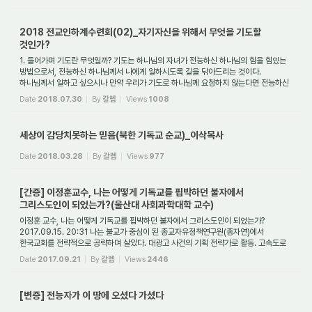
2018 전교인하계수련회(02)_자기자신을 위해서 무엇을 기도할
것인가?
1. 들어가며 기도란 무엇일까? 기도는 하나님의 자녀가 전능하신 하나님의 힘을 힘있는
방법으로서, 전능하신 하나님께서 나에게 일하시도록 길을 닦아드리는 것이다.
하나님께서 일하고 싶으시나 만약 우리가 기도로 하나님께 요청하지 않는다면 전능하신
하...
Date
2018.07.30
By
갈렙
Views
1008
세상이 감당치못하는 믿음(북한 기독교 순교)_이삭목사
Date
2018.03.28
By
갈렙
Views
977
[간증] 이정훈교수, 나는 어떻게 기독교를 핍박하던 불자에서
그리스도인이 되었는가?(울산대 사회과학대학 교수)
이정훈 교수, 나는 어떻게 기독교를 핍박하던 불자에서 그리스도인이 되었는가?
2017.09.15. 20:31 나는 불교가 중심이 된 종교자유정책연구원(종자연)에서
한국교회를 전략적으로 공략하며 살았다. 대광고 사건의 기획 전략가로 활동. 고속도로
기독교 광고간...
Date
2017.09.21
By
갈렙
Views
2446
[변증] 전능자가 이 땅에 오셨다 가셨다