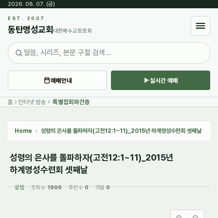
2026. 08. 07. (금)
·
Sketchbook5, 스케치북5
EST. 2007
동탄명성교회
대한예수교장로회
예배안내
실시간 예배
Sketchbook5, 스케치북5
홈
인터넷 방송
특별집회와간증
Home
성령의 은사를 돌파하자(고전12:1~11)_2015년 하계영성수련회 셋째날
성령의 은사를 돌파하자(고전12:1~11)_2015년
하계영성수련회 셋째날
갈렙
조회 수
1900
추천 수
0
댓글
0