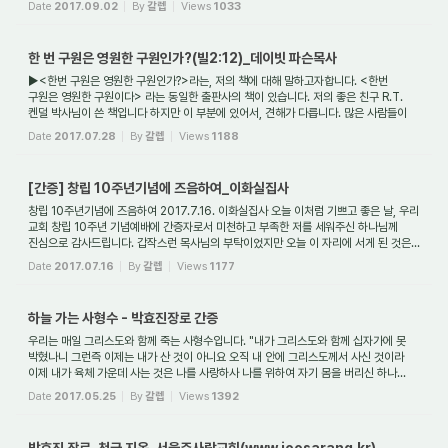
Date
2017.09.02
By
갈렙
Views
1033
한 번 구원은 영원한 구원인가?(빌2:12)_데이빗 파슨목사
▶<한번 구원은 영원한 구원인가?>라는, 저의 책에 대해 말하고자합니다. <한번
구원은 영원한 구원이다> 라는 동일한 출판사의 책이 있습니다. 저의 좋은 친구 R.T.
켄덜 박사님이 쓴 책입니다 하지만 이 부분에 있어서, 견해가 다릅니다. 많은 사람들이
물어봅...
Date
2017.07.28
By
갈렙
Views
1188
[간증] 창립 10주년기념에 즈음하여_이화실집사
창립 10주년기념에 즈음하여 2017.7.16. 이화실집사 오늘 이처럼 기쁘고 좋은 날, 우리
교회 창립 10주년 기념예배에 간증자로서 미천하고 부족한 저를 세워주신 하나님께
진심으로 감사드립니다. 갑작스런 목사님의 부탁이었지만 오늘 이 자리에 서게 된 것은...
Date
2017.07.16
By
갈렙
Views
1177
하늘 가는 사형수 - 박효진장로 간증
우리는 매일 그리스도와 함께 죽는 사형수입니다. "내가 그리스도와 함께 십자가에 못
박혔나니 그런즉 이제는 내가 산 것이 아니요 오직 내 안에 그리스도께서 사신 것이라
이제 내가 육체 가운데 사는 것은 나를 사랑하사 나를 위하여 자기 몸을 버리신 하나...
Date
2017.05.25
By
갈렙
Views
1392