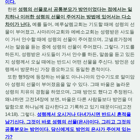
이다.
한편
성령의 선물로서 공통분모가 방언이었다는 점에서는 일
치하나 이러한 성령의 선물이 주어지는 방법에 있어서는 다소
차이가 난다.
예를 들어, 예루살렘교회는 기도할 때에 성령의 선
물이 부어졌고, 사마리아교회와 에베소교회는 성령받은 사도들
이 가서 안수할 때에 성령의 선물이 주어졌으며, 고넬료가정에
서는 말씀을 듣는 중에 성령의 선물이 주어졌다. 그렇다. 기도를
하든지, 성령받은 사도들이 가서 안수를 하든, 말씀을 듣고 있든
지 성령께서 오실 때에는 반드시 어떤 선물을 주신다. 방언은 성
령께서 방문하신 가장 중요하고도 동일한 흔적이다.
또한 행9장에 등장하는 바울도 아나니아의 안수기도로 말미암
아 성령의 선물이 부어졌음을 알 수 있다. 그때 바울은 놀라운
성령의 치유의 경험을 하였으며, 그때 방언도 했다고 추정된다.
왜냐하면 고전14장에 보면, 바울은 다른 사람들보다 방언을 더
말함으로 하나님께 감사한다고 기록하고 있기 때문이다((고전
14:18). 그렇다.
성령께서 오시거나 다녀가시면 반드시 흔적을
남기신다. 그것이 바로 성령의 선물(은사)이다. 그리고 그것의
공통분모는 방언이다. 당신에게도 방언의 은사가 주어져 있는
가?