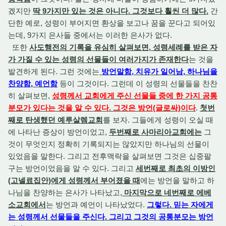
겠지만
딱 9가지만 있는 것은 아니다. 그것보다 훨씬 더 많다.
간
단한 예로, 성령이 부어지면 환상을 보고나 꿈을 꾼다고 되어있
는데, 9가지 은사들 중에서는 이러한 은사가 없다.
또한
사도행전의 기록을 유심히 살펴보면, 성령세례를 받은 자
가 가질 수 있는 성령의 선물들이 여러가지가 존재한다
는 것을
발견하게 된다. 그런 것에는
방언말함, 치유가 일어남, 하나님을
찬양함, 예언함
등이 그것이다. 그런데 이 성령의 선물들을 찬찬
히 살펴보면,
성령께서 교회에게 주신 선물들 중에 한 가지 공통
분모가 있다는 것을 알 수 있다. 그것은 방언(글로싸)이다
.
첫번
째로 탄생했던 예루살렘교회
를 보자. 그들에게 성령이 오실 때
에 나타난 증상이 방언이었고,
두번째로 사마리아교회에는
그
것이 무엇인지 정확히 기록되지는 않았지만 하나님의 선물이
있었음을 말한다. 그리고 전후맥락을 살펴보면 그것은 십중팔
구는 방언이었음을 알 수 있다. 그리고
세번째로 최초의 이방인
(고넬료집안)에게 성령께서 부어졌을 때
에는 방언을 말하고 하
나님을 찬양하는 은사가 나타났고,
마지막으로 네번째로 에베
소교회에서
는 방언과 예언이 나타났었다.
그렇다. 믿는 자에게
는 성령께서 선물들을 주신다. 그리고 그것의 공통분모는 방언