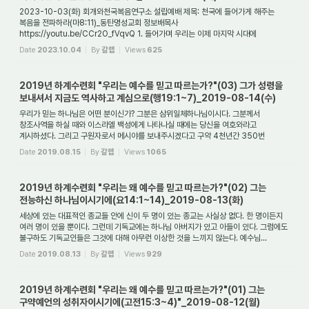
2023-10-03(화) 회개와천국복음연구소 설립예배 제목: 천국에 들어가게 해주는
복음을 전파하라(마8:11)_동탄명성교회 정보배목사
https://youtu.be/CCr2O_fVqvQ 1. 들어가며 우리는 이제 마지막 시대에
접어들었다. 왜냐하면 천국에 있는 144,000석의 보좌에 ...
Date
2023.10.04
By
갈렙
Views
625
2019년 하계수련회 "우리는 예수를 믿고 따르는가?"(03) 그가 성령을
보내셔서 지금도 역사하고 계심으로(행19:1~7)_2019-08-14(수)
우리가 믿는 하나님은 어떤 분이신가? 그분은 삼위일체하나님이시다. 그분께서
창조사역을 하실 때와 이스라엘 백성에게 나타나실 때에는 당신을 여호와라고
계시하셨다. 그리고 구원자로서 메시야를 보내주시겠다고 구약 4천년간 350번
이상이나 약속하셨다. ...
Date
2019.08.15
By
갈렙
Views
1065
2019년 하계수련회 "우리는 왜 예수를 믿고 따르는가?"(02) 그는
전능하신 하나님이시기에(요14:1~14)_2019-08-13(화)
세상에 있는 대표적인 종교들 안에 신이 두 명이 있는 종교는 사실상 없다. 한 명이든지
여러 명이 있을 뿐이다. 그런데 기독교에는 하나님 아버지가 있고 아들이 있다. 그럼에도
불구하도 기독교인들은 그것에 대해 아무런 이상한 것을 느끼지 않는다. 예수님...
Date
2019.08.13
By
갈렙
Views
929
2019년 하계수련회 "우리는 왜 예수를 믿고 따르는가?"(01) 그는
구약예언의 성취자이시기에(고전15:3~4)"_2019-08-12(월)