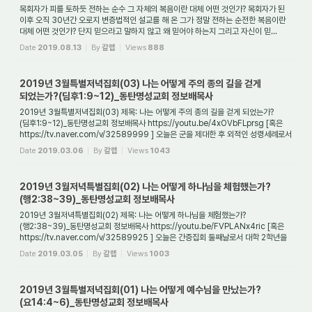
목회자가 피를 토하듯 전하는 순수 그 자체의 복음이란 대체 어떤 것인가? 목회자가 된
이후 오직 30년간 오로지 변증법적인 설교를 해 온 그가 정말 전하는 순전한 복음이란
대체 어떤 것인가? 단지 믿으라고 말하지 않고 왜 믿어야 하는지 그리고 자신이 믿...
Date
2019.08.13
By
갈렙
Views
888
2019년 3월특별저녁집회(03) 나는 어떻게 주의 종의 길을 걷게
되었는가?(딤후1:9~12)_동탄명성교회 정보배목사
2019년 3월특별저녁집회(03) 제목: 나는 어떻게 주의 종의 길을 걷게 되었는가?
(딤후1:9~12)_동탄명성교회 정보배목사 https://youtu.be/4xOVbFLprsg [혹은
https://tv.naver.com/v/32589999 ] 오늘은 군을 제대한 후 외적인 성령세례로서
방언을 말하게 되고 ...
Date
2019.03.06
By
갈렙
Views
1043
2019년 3월저녁특별집회(02) 나는 어떻게 하나님을 체험했는가?
(행2:38~39)_동탄명성교회 정보배목사
2019년 3월저녁특별집회(02) 제목: 나는 어떻게 하나님을 체험했는가?
(행2:38~39)_동탄명성교회 정보배목사 https://youtu.be/FVPLANx4ric [혹은
https://tv.naver.com/v/32589925 ] 오늘은 간증집회 둘째날로서 대학 2학년을
마치고 군대에 가서 그곳에서 신...
Date
2019.03.05
By
갈렙
Views
1003
2019년 3월특별저녁집회(01) 나는 어떻게 예수님을 만났는가?
(요14:4~6)_동탄명성교회 정보배목사