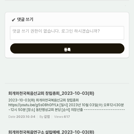
댓글 쓰기
✔
댓글 쓰기 권한이 없습니다. 로그인 하시겠습니까?
회개와천국복음선교회 창립총회_2023-10-03(화)
2023-10-03(화) 회개와천국복음선교회 창립총회
https://youtu.be/g5s08hGfYLk [일시] 2023년 10월 03일(수) 오후12시30분
~12시 50분 [장소] 동탄명성교회 본당 [순서] 의장선출 -----------------------
-- 발기인 대표 정보배 목사 개회선언 ----------------...
Date
2023.10.04
By
갈렙
Views
617
회개와천국복음연구소 설립예배_2023-10-03(화)