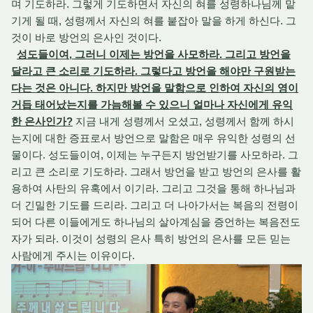
며 기도하라. 그렇게 기도하면서 자신의 혀를 성령하나님께 맡
기게 될 때, 성령께서 자신의 혀를 붙잡아 말을 하게 하신다. 그
것이 바로 방언의 은사인 것이다.
성도들이여, 그러니 이제는 방언을 사모하라. 그리고 방언을
달라고 큰 소리로 기도하라. 그렇다고 방언을 해야만 구원받는
다는 것은 아니다. 하지만 방언을 말함으로 인하여 자신의 영이
거듭 태어났는지를 가늠해볼 수 있으니 얼마나 자신에게 유익
한 은사인가?
지금 내게 성령께서 오셨고, 성령께서 함께 하시
는지에 대한 증표로서 방언으로 말함은 매우 유익한 성령의 선
물이다. 성도들이여, 이제는 누구든지 방언받기를 사모하라. 그
리고 큰 소리로 기도하라. 그래서 방언을 받고 방언의 은사를 활
용하여 사탄의 유혹에서 이기라. 그리고 그것을 통해 하나님과
더 긴밀한 기도를 드리라. 그리고 더 나아가서는 복음의 전령이
되어 다른 이들에게도 하나님의 살아계심을 증언하는 복음전도
자가 되라. 이것이 성령의 은사 특히 방언의 은사를 모든 믿는
사람에게 주시는 이유이다.