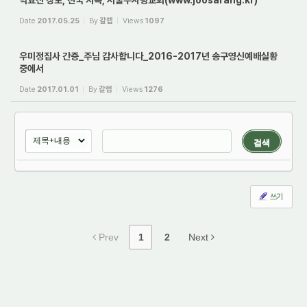
박효진 장로, 천국 지옥, 서울주사랑교회(www.joosarang.kr)
Date
2017.05.25
By
갈렙
Views
1097
우미정집사 간증_주님 감사합니다_2016-2017년 송구영신예배실황
중에서
Date
2017.01.01
By
갈렙
Views
1276
검색
쓰기
Prev
1
2
Next