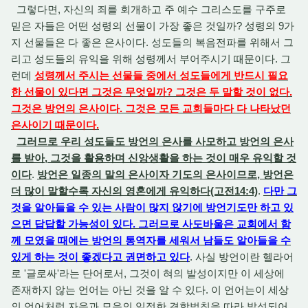
그렇다면, 자신의 죄를 회개하고 주 예수 그리스도를 구주로
믿은 자들은 어떤 성령의 선물이 가장 좋은 것일까? 성령의 9가
지 선물들은 다 좋은 은사이다. 성도들의 복음전파를 위해서 그
리고 성도들의 유익을 위해 성령께서 부어주시기 때문이다. 그
런데
성령께서 주시는 선물들 중에서 성도들에게 반드시 필요
한 선물이 있다면 그것은 무엇일까? 그것은 두 말할 것이 없다.
그것은 방언의 은사이다. 그것은 모든 교회들마다 다 나타났던
은사이기 때문이다.
그러므로 우리 성도들도 방언의 은사를 사모하고 방언의 은사
를 받아, 그것을 활용하며 신앙생활을 하는 것이 매우 유익할 것
이다
.
방언은 일종의 말의 은사이자 기도의 은사이므로, 방언은
더 많이 말할수록 자신의 영혼에게 유익하다(고전14:4)
.
다만 그
것을 알아들을 수 있는 사람이 많지 않기에 방언기도만 하고 있
으면 답답할 가능성이 있다.
그러므로 사도바울은 교회에서 함
께 모였을 때에는 방언의 통역자를 세워서 남들도 알아들을 수
있게 하는 것이 좋겠다고 권면하고 있다
. 사실 방언이란 헬라어
로 '글로싸'라는 단어로서, 그것이 혀의 발성이지만 이 세상에
존재하지 않는 언어는 아닌 것을 알 수 있다. 이 언어는이 세상
의 언어처럼 자음과 모음의 일정한 결합법칙을 따라 발성되어