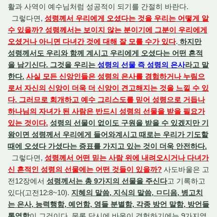
활과 사역이 예수님처럼 성공적이 되기를 간절히 바란다.
그렇다면,
성령께서 우리에게 오셨다는 것을 우리는 어떻게 알
수 있을까? 성령께서는 보이지 않는 분이기에 그분이 우리에게
오셨거나 아니면 다녀간 것에 대해 잘 모를 수가 있다
.
하지만
성령께서도 우리와 함께 계시고 우리에게 오셨다는 어떤 흔적
을 남기신다. 그것을 우리는
성령의 선물 즉 성령의 은사
라고 말
한다.
사실 모든 신앙인들은 성령의 은사를 경험하거나 누림으
로서 자신의 신앙이 더욱 더 신앙이 견고해지는 것을 느낄 수 있
다. 그러므로 회개하고 예수 그리스도를 믿어 성령으로 거듭나
하나님의 자녀가 된 사람은 반드시 성령의 선물을 받을 필요가
있는 것이다.
성령의 선물이 없이도 구원을 받을 수 있겠지만 기
왕이면 성령께서 우리에게 들어와계시고 때로는 우리가 기도할
때에 오셨다 가셨다는 증표를 가지고 있는 것이 더욱 안전하다.
그렇다면,
성령께서 어떤 믿는 사람 위에 내려오시거나 다녀가
신 흔적인 성령의 선물에는 어떤 것들이 있을까?
사도바울은 고
전12장에서
성령께서는 총 9가지의 선물을 주신다
고 기록하고
있다(고전12:8~10).
지혜의 말씀, 지식의 말씀, ㅁ디음, 병고치
는 은사, 능력행함, 예언함, 영들 분별함, 각종 방언 말함, 방언들
통역함
이 그것이다. 물론 당시에 바울이 경험하기에는 9가지였