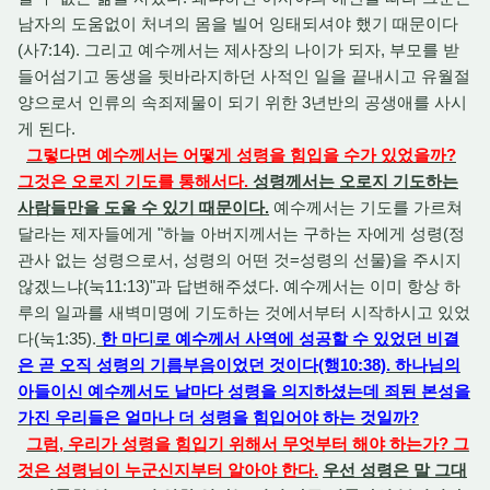
남자의 도움없이 처녀의 몸을 빌어 잉태되셔야 했기 때문이다
(사7:14). 그리고 예수께서는 제사장의 나이가 되자, 부모를 받
들어섬기고 동생을 뒷바라지하던 사적인 일을 끝내시고 유월절
양으로서 인류의 속죄제물이 되기 위한 3년반의 공생애를 사시
게 된다.
그렇다면 예수께서는 어떻게 성령을 힘입을 수가 있었을까?
그것은 오로지 기도를 통해서다.
성령께서는 오로지 기도하는
사람들만을 도울 수 있기 때문이다.
예수께서는 기도를 가르쳐
달라는 제자들에게 "하늘 아버지께서는 구하는 자에게 성령(정
관사 없는 성령으로서, 성령의 어떤 것=성령의 선물)을 주시지
않겠느냐(눅11:13)"과 답변해주셨다. 예수께서는 이미 항상 하
루의 일과를 새벽미명에 기도하는 것에서부터 시작하시고 있었
다(눅1:35).
한 마디로 예수께서 사역에 성공할 수 있었던 비결
은 곧 오직 성령의 기름부음이었던 것이다(행10:38). 하나님의
아들이신 예수께서도 날마다 성령을 의지하셨는데 죄된 본성을
가진 우리들은 얼마나 더 성령을 힘입어야 하는 것일까?
그럼, 우리가 성령을 힘입기 위해서 무엇부터 해야 하는가? 그
것은 성령님이 누군신지부터 알아야 한다.
우선 성령은 말 그대