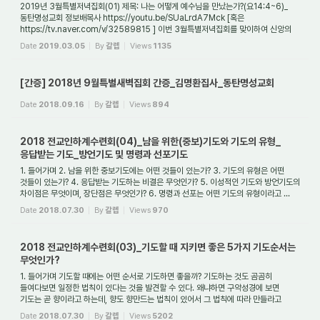
2019년 3월특별저녁집회(01) 제목: 나는 어떻게 예수님을 만났는가?(요14:4~6)_
동탄명성교회 정보배목사 https://youtu.be/SUaLrdA7Mck [혹은
https://tv.naver.com/v/32589815 ] 이번 3월특별저녁집회를 맞이하여 신앙의
초신자들을 위해 간증집회를 열었습니...
Date
2019.03.05
By
갈렙
Views
1135
[간증] 2018년 9월특별새벽집회 간증_김명환집사_동탄명성교회
Date
2018.09.16
By
갈렙
Views
894
2018 전교인하계수련회(04)_남을 위한(중보)기도와 기도의 유형_
응답받는 기도_방언기도 및 명령과 선포기도
1. 들어가며 2. 남을 위한 중보기도에는 어떤 것들이 있는가? 3. 기도의 유형은 어떤
것들이 있는가? 4. 응답받는 기도하는 비결은 무엇인가? 5. 이성적인 기도와 방언기도의
차이점은 무엇이며, 장단점은 무엇인가? 6. 명령과 선포는 어떤 기도의 유형이라고 ...
Date
2018.07.30
By
갈렙
Views
970
2018 전교인하계수련회(03)_기도할 때 지키면 좋은 5가지 기도순서는
무엇인가?
1. 들어가며 기도할 때에는 어떤 순서로 기도하면 좋을까? 기도하는 것도 곰곰히
들여다보면 일정한 법칙이 있다는 것을 발견할 수 있다. 왜냐하면 구약성경에 보면
기도는 곧 향이라고 하는데, 향도 향만드는 법칙이 있어서 그 법칙에 따라 만들라고
말씀하셨...
Date
2018.07.30
By
갈렙
Views
5202