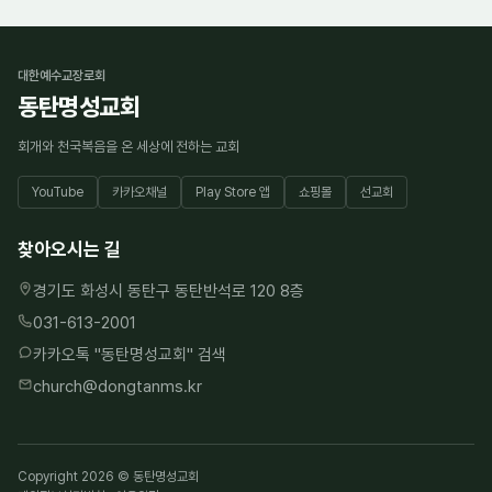
대한예수교장로회
동탄명성교회
회개와 천국복음을 온 세상에 전하는 교회
YouTube
카카오채널
Play Store 앱
쇼핑몰
선교회
찾아오시는 길
경기도 화성시 동탄구 동탄반석로 120 8층
031-613-2001
카카오톡 "
동탄명성교회
" 검색
church@dongtanms.kr
Copyright 2026 © 동탄명성교회