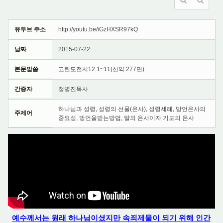
유투브 주소
http://youtu.be/iGzHXSR97kQ
날짜
2015-07-22
본문말씀
고린도전서12:1~11(신약 277면)
간증자
정병진목사
하나님과 성령, 성령의 선물(은사), 성령세례, 방언은사의
주제어
중요성, 방언을받는방법, 말의 은사이자 기도의 은사
예수께서는 원래 하나님이셨지만 속죄제물이 되기 위해 인간