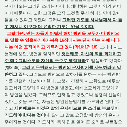
져서 나오는 그러한 소리는 아니다. 왜냐하면 그것이 영의 언어
이기 때문이다. 또한 그것은 오직 그것을 주신 하나님만이 알아
들을 수 있다고 하였다. 그러나
그러한 기도를 하나님께서 다 듣
고 계시니 이보다 더 유익한 기도는 없을 것이다.
그렇다면, 믿는 자들이 어떻게 해야 방언을 모두가 다 방언으
로 말할 수 있을까? 마가복음 16장에서는 단지 믿는 자에 나타
나는 어떤 표적이라고 기록하고 있다(막16:17~18).
그러나 사도
행전에 보면, 방언을 말하려면
첫번째로, 자신의 죄를 회개하고
주 예수그리스도를 자신의 구주로 영접하라
고 말씀하고 있다다
(행2:38).
그리고 두번째로는 방언의 은사받기를 사모하라고 말
씀하고 있다
. 그러므로 방언으로 말하기를 원하는 자는 방언받
기를 간절히 사모해야 한다. 그렇게 간절히 사모함으로 예루살
렘교회가 그렇게 하여 방언을 받았고, 에베소교회가 그렇게 하
여 방언을 받았다. 그러므로 먼저 믿고 있었으나 성령의 선물이
있다는 것을 모르는 자들은 방언선물받기를 사모하면 된다. 그
리고
세번째로는 이것은 말의 은사이므로 큰 소리로 부르짖어
기도해야 한다는 것이
다. 달라고 말로 요청할 때 방언의 은사가
주어지는 것이다. 기도하라. 특히 입을 열어 큰 소리로 부르짖으