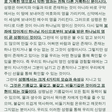
로 거룩한 영으로서 악한 영과는 전혀 다른 거룩하신 분이시다.
성령은 아버지와 아들과 따로 존재하는 것이 아니라 바로 구약
에서는 이 땅에 보내어진 여호와의 영을 가리키며, 신약에서는
이 세상에 보내어진 예수의 영을 가리킨다. 그러므로 성령은 한
마디로 다른 것이 아니라 하나님의 영이신 것이다. 다시 말해
보
좌에 앉아계신 하나님 자신으로부터 보냄을 받은 하나님의 영
이 곧 성령이신 것이다.
그런데 이 성령은 볼 수도 없고 보이지
도 않으며 만질 수도 없다. 어쩌면 바람과 같은 존재다. 존재는
하나 만지거나 볼 수는 없는 것 그것이 성령이시다. 그렇지만 성
령이 존재하고 있다는 것을 우리는 어떤 현상을 통해 확인할 수
있을 뿐이다. 즉 우리도 하나님의 영인 성령을 경험할 때에는 그
분이 지나가면서 그분이 남기고 간 흔적이나 그분이 우리에게
주신 선물을 통해 확인할 수 있는 것이다.
그런데
성령께서는 크게 4가지의 모습과 속성
을 지니고 있
다.
그것은 기름같고, 물같고, 불같고, 비둘기같은 것이라고 표
현이 되는 것들이다
. 성령님은 기름같아서 모든 힘의 동력이 될
수 있으며, 물과 생수와 같아서 목마른 자에게 만족을 줄 수 있
으며, 불같이 뜨겁게 역사하며, 비둘기처럼 온유하고 깨끗하기
그지없는 분이시다. 우리도 이러한 성령을 통해 우리의 신앙생