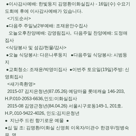
●이사감사예배: 한빛둥지 김명환이화실집사 - 16일(수) 수요기
도회에 후에 이사감사예배가 있습니다.
<기도순서>
●다음주 주일낮2부예배: 조재윤안수집사
오늘오후찬양예배: 강영림집사, 다음주일 찬양예배: 도정애
집사
<식당봉사 및 섬김/헌물/감사>
●오늘 식당봉사: 다은나루둥지 ●다음주일 식당봉사: 시범둥
지
●교회청소: 조재윤/박영미집사 ●이번주 토요일(19일)주방: 신
영희집사
<새가족환영>
2015-07 김지은청년(87.05.26) 예당마을 롯데캐슬 146-203,
H.P.010-2053-6636,인도:이화실집사
2015-08 김영근청년(84.04.26) 서울시구로동149-1, 201호.
H.P,.010-9422-4026, 인도:김지은청년
● 지난주 드린 향기로운 예물 ●
●십 일 조: 김명환/이화실 신영희 이옥자/이관수 한경우/정병숙
무 명