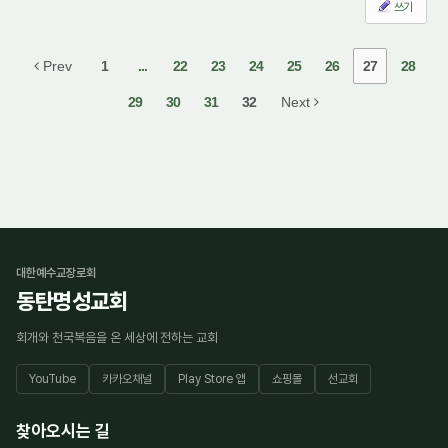
쓰기
Prev
1
...
22
23
24
25
26
27
28
29
30
31
32
Next
대한예수교장로회
동탄명성교회
회개와 천국복음을 온 세상에 전하는 교회
YouTube
카카오채널
Play Store 앱
쇼핑몰
선교회
찾아오시는 길