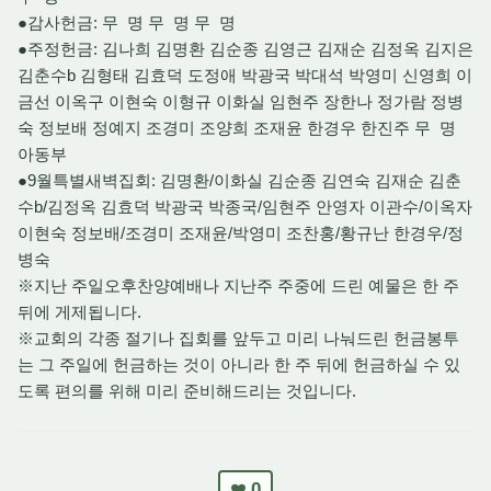
●감사헌금: 무 명 무 명 무 명
●주정헌금: 김나희 김명환 김순종 김영근 김재순 김정옥 김지은
김춘수b 김형태 김효덕 도정애 박광국 박대석 박영미 신영희 이
금선 이옥구 이현숙 이형규 이화실 임현주 장한나 정가람 정병
숙 정보배 정예지 조경미 조양희 조재윤 한경우 한진주 무 명
아동부
●9월특별새벽집회: 김명환/이화실 김순종 김연숙 김재순 김춘
수b/김정옥 김효덕 박광국 박종국/임현주 안영자 이관수/이옥자
이현숙 정보배/조경미 조재윤/박영미 조찬홍/황규난 한경우/정
병숙
※지난 주일오후찬양예배나 지난주 주중에 드린 예물은 한 주
뒤에 게제됩니다.
※교회의 각종 절기나 집회를 앞두고 미리 나눠드린 헌금봉투
는 그 주일에 헌금하는 것이 아니라 한 주 뒤에 헌금하실 수 있
도록 편의를 위해 미리 준비해드리는 것입니다.
0