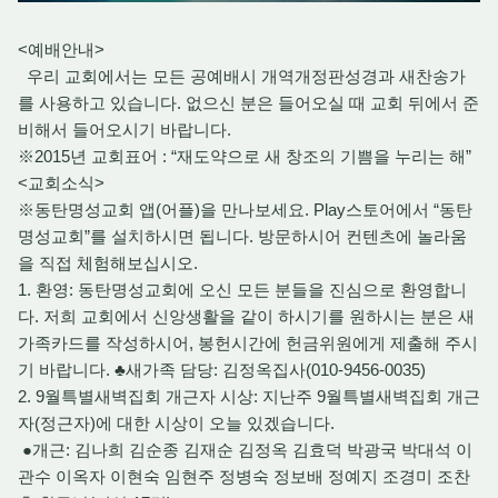
<예배안내>
우리 교회에서는 모든 공예배시 개역개정판성경과 새찬송가
를 사용하고 있습니다. 없으신 분은 들어오실 때 교회 뒤에서 준
비해서 들어오시기 바랍니다.
※2015년 교회표어 : “재도약으로 새 창조의 기쁨을 누리는 해”
<교회소식>
※동탄명성교회 앱(어플)을 만나보세요. Play스토어에서 “동탄
명성교회”를 설치하시면 됩니다. 방문하시어 컨텐츠에 놀라움
을 직접 체험해보십시오.
1. 환영: 동탄명성교회에 오신 모든 분들을 진심으로 환영합니
다. 저희 교회에서 신앙생활을 같이 하시기를 원하시는 분은 새
가족카드를 작성하시어, 봉헌시간에 헌금위원에게 제출해 주시
기 바랍니다. ♣새가족 담당: 김정옥집사(010-9456-0035)
2. 9월특별새벽집회 개근자 시상: 지난주 9월특별새벽집회 개근
자(정근자)에 대한 시상이 오늘 있겠습니다.
●개근: 김나희 김순종 김재순 김정옥 김효덕 박광국 박대석 이
관수 이옥자 이현숙 임현주 정병숙 정보배 정예지 조경미 조찬