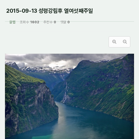
2015-09-13 성령강림후 열여섯째주일
갈렙
조회 수
1602
추천 수
0
댓글
0