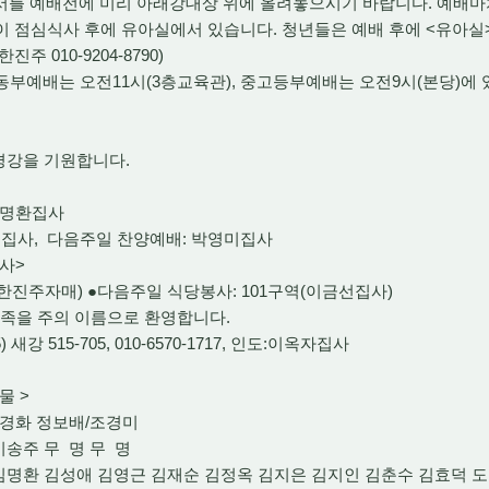
서를 예배전에 미리 아래강대상 위에 올려놓으시기 바랍니다. 예배
임이 점심식사 후에 유아실에서 있습니다. 청년들은 예배 후에 <유아실
 010-9204-8790)
아동부예배는 오전11시(3층교육관), 중고등부예배는 오전9시(본당)에 
평강을 기원합니다.
김명환집사
집사, 다음주일 찬양예배: 박영미집사
사>
한진주자매) ●다음주일 식당봉사: 101구역(이금선집사)
족을 주의 이름으로 환영합니다.
) 새강 515-705, 010-6570-1717, 인도:이옥자집사
물 >
 이경화 정보배/조경미
이송주 무 명 무 명
김명환 김성애 김영근 김재순 김정옥 김지은 김지인 김춘수 김효덕 