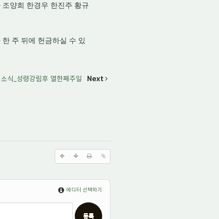
 조양희 한경우 한진주 황규
한 주 뒤에 헌금하실 수 있
 교회소식_성령강림후 열한째주일
Next
에디터 선택하기