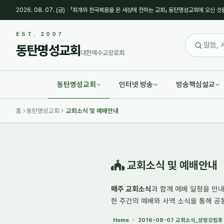
2026. 08. 07. (금)
·
「회개와 천국복음을 온 세상에 전하는 교회」 동탄명성교회에 오신 것
Sketchbook5, 스케치북5
Sketchbook5, 스케치북5
EST. 2007
동탄명성교회
대한예수교장로회
동탄명성교회
인터넷 방송
방송핵심설교
Sketchbook5, 스케치북5
Sketchbook5, 스케치북5
홈
동탄명성교회
교회소식 및 예배안내
교회소식 및 예배안내
매주 교회소식
과 함께 예배 일정을 안
한 주간의
예배와 사역 소식
을 통해 공
Home
2016-08-07 교회소식_성령강림