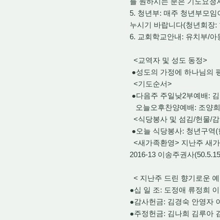
를 원하시는 분은 기도요청
5. 청년부: 매주 청년부모
누시기 바랍니다(청년회장: 한진주
6. 교회학교안내: 유치부/
<교역자 및 성도 동정>
●성도의 가정에 하나님의 
<기도순서>
●다음주 주일낮2부예배: 
오늘오후찬양예배: 조양희
<식당봉사 및 섬김/헌물/감
●오늘 식당봉사: 청년구역(
<새가족환영> 지난주 새가
2016-13 이송주권사(50.5.15
< 지난주 드린 향기로운 예
●십 일 조: 도정애 류정희
●감사헌금: 김경숙 안영자 
●주정헌금: 김나희 김루아 