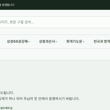
을 환영합니다
성경66권강해
성령과은사
회개기도문
천국과 영
내드립니다.
동체가 하나 되어 주님의 뜻 안에서 동행하시기 바랍니다.
후 열두째주일