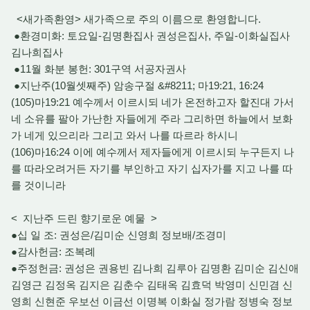
<새가족환영> 새가족으로 주의 이름으로 환영합니다.
●환경미화: 토요일-김명환집사 권성은집사, 주일-이화실집사
김나희집사
●11월 화분 봉헌: 301구역 서공자권사
●지난주(10월셋째주) 암송구절 &#8211; 마19:21, 16:24
(105)마19:21 예수께서 이르시되 네가 온전하고자 할진대 가서
네 소유를 팔아 가난한 자들에게 주라 그리하면 하늘에서 보화
가 네게 있으리라 그리고 와서 나를 따르라 하시니
(106)마16:24 이에 예수께서 제자들에게 이르시되 누구든지 나
를 따라오려거든 자기를 부인하고 자기 십자가를 지고 나를 따
를 것이니라
< 지난주 드린 향기로운 예물 >
●십 일 조: 권성은/김미순 신영희 정보배/조경미
●감사헌금: 조복례
●주정헌금: 권성은 권용빈 김나희 김루아 김명환 김미순 김신애
김영근 김정옥 김지은 김춘수 김태옥 김효덕 박영미 신민겸 신
영희 신현준 우보선 이금선 이명복 이화실 정가람 정병숙 정보