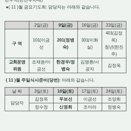
●( 11 )월 금요기도회: 담당자는 아래와 같습니다.
2
일
(
금
)
9
일
(
금
)
16
일
(
금
)
23
일
(
금
)
401(
김정
101(
이금
201(
정병
301(
이화
옥
)
구 역
선
숙
)
실
)
청년
(
한진
주
)
교회운영
조재윤
/
이
한경우
/
정
김명환
/
서
김정옥
위원
금선
병숙
공자
∙
( 11 )
월 주일식사준비
(
당번
)
:
아래와 같습니다
.
날 짜
3
일
(
토
)
10
일
(
토
)
17
일
(
토
)
24
일
(
토
)
김정옥
우보선
이금선
조양희
담당자
정수정
신영희
조아라
정병숙