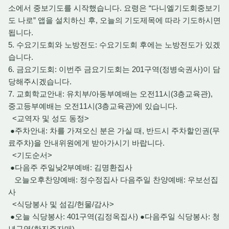
소에서 중보기도를 시작했습니다. 요령은 “다니엘기도회중보기
도 나로” 앱을 설치하신 후, 오늘의 기도제목에 따라 기도하시면
됩니다.
5. 수요기도회와 노방전도: 수요기도회 후에는 노방전도가 있겠
습니다.
6. 금요기도회: 이번주 금요기도회는 201구역(정병숙권사)이 담
당해주시겠습니다.
7. 교회학교안내: 유치부/아동부예배는 오전11시(3층교육관),
중고등부예배는 오전11시(3층교육관)에 있습니다.
<교역자 및 성도 동정>
●주차안내: 차를 가져오신 분은 가실 때, 반드시 주차할인권(무
료주차)을 안내위원에게 받아가시기 바랍니다.
<기도순서>
●다음주 주일낮2부예배: 김명환집사
오늘오후찬양예배: 정수정집사 다음주일 찬양예배: 우보선집
사
<식당봉사 및 섬김/헌물/감사>
●오늘 식당봉사: 401구역(김정옥집사) ●다음주일 식당봉사: 청
년구역(한진주자매)