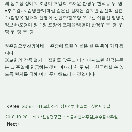
배 정수정 정예지 조경미 조양희 조재윤 한경우 한석규 무 명
●추수감사: 김명환/이화실 김은진 김지은 김지인 김진혁 김춘
수/김정옥 김효덕 신영희 신현주/정우량 우보선 이금선 정병숙
정보배/조경미 정수정 조양희 조재윤/박영미 한경우 무 명 무
명 무 명 무 명
※주일오후찬양예배나 주중에 드린 예물은 한 주 뒤에 게제됩
니다.
※교회의 각종 절기나 집회를 앞두고 미리 나눠드린 헌금봉투
는 그 주일에 헌금하는 것이 아니라 한 주 뒤에 헌금하실 수 있
도록 편의를 위해 미리 준비해드리는 것입니다.
Prev
2018-11-11 교회소식_성령강림후스물다섯번째주일
2018-10-28 교회소식_성령강림후 스물세번째주일_추수감사주일
Next