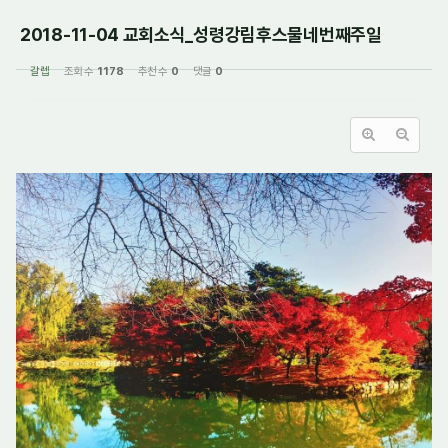
2018-11-04 교회소식_성령강림후스물네번째주일
갈렙
조회 수
1178
추천 수
0
댓글
0